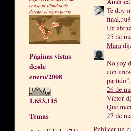
América
con la posibilidad de
Te doy m
detener el reproductor.
final,qué
Un abraz
25 de ma
Mara
dijo
Páginas vistas
No soy d
desde
con unos 
enero/2008
partido"
26 de ma
Víctor di
1,653,115
Que mane
Temas
27 de ma
Publicar un 