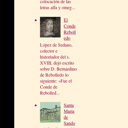
colocación de las
letras alfa y omeg...
El
Conde
Reboll
edo
López de Sedano,
colector e
historiador del s.
XVIII, dejó escrito
sobre D. Bernardino
de Rebolledo lo
siguiente: «Fue el
Conde de
Rebolled...
Santa
María
de
Sando