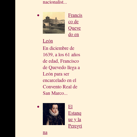
nacionalist...
Francis
co de
Queve
do en
León
En diciembre de
1639, a los 61 años
de edad, Francisco
de Quevedo llega a
León para ser
encarcelado en el
Convento Real de
San Marco...
El
Estanq
ue y la
Peregri
na