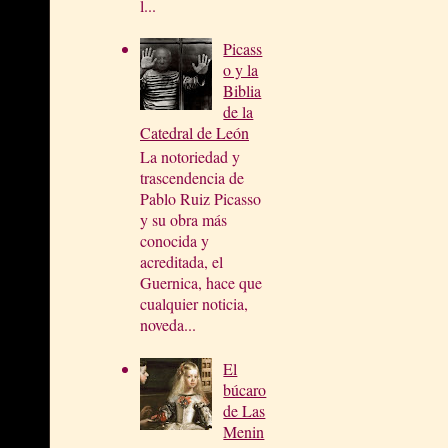
l...
Picass
o y la
Biblia
de la
Catedral de León
La notoriedad y
trascendencia de
Pablo Ruiz Picasso
y su obra más
conocida y
acreditada, el
Guernica, hace que
cualquier noticia,
noveda...
El
búcaro
de Las
Menin