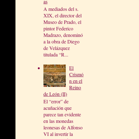
as
A mediados del s.
XIX, el director del
Museo de Prado, el
pintor Federico
Madrazo, denominó
a la obra de Diego
de Velázquez
titulada “R...
El
Crismó
n en el
Reino
de León (II)
El “error” de
acuñación que
parece tan evidente
en las monedas
leonesas de Alfonso
VI al invertir la