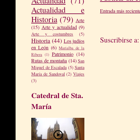
Actualidad
(71)
Actualidad e
Entrada más recient
Historia
(79)
Arte
(15)
Arte y actualidad
(9)
Arte y costumbres
(5)
Suscribirse a
Historia
(44)
Los judíos
en León
(6)
Marialba de la
Patrimonio
(14)
Ribera
(1)
Rutas de montaña
(14)
San
Miguel de Escalada
(5)
Santa
María de Sandoval
(2)
Viajes
(3)
Catedral de Sta.
María