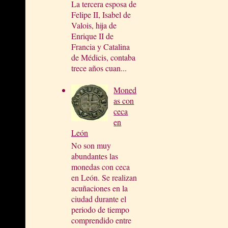
La tercera esposa de
Felipe II, Isabel de
Valois, hija de
Enrique II de
Francia y Catalina
de Médicis, contaba
trece años cuan...
Moned
as con
ceca
en
León
No son muy
abundantes las
monedas con ceca
en León. Se realizan
acuñaciones en la
ciudad durante el
periodo de tiempo
comprendido entre