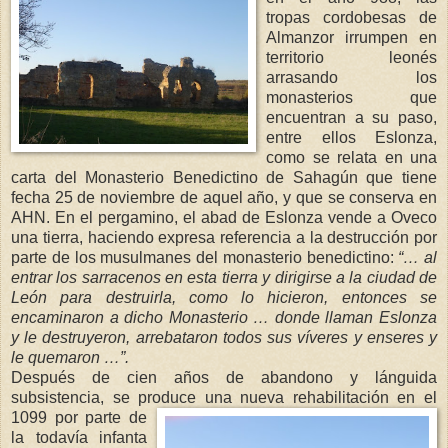
tropas cordobesas de
Almanzor irrumpen en
territorio leonés
arrasando los
monasterios que
encuentran a su paso,
entre ellos Eslonza,
como se relata en una
carta del Monasterio Benedictino de Sahagún que tiene
fecha 25 de noviembre de aquel año, y que se conserva en
AHN. En el pergamino, el abad de Eslonza vende a Oveco
una tierra, haciendo expresa referencia a la destrucción por
parte de los musulmanes del monasterio benedictino:
“… al
e
ntrar lo
s sarracenos en esta tierra y dirigirse a la ciudad de
León para destruirla, como lo hicieron, entonces se
encaminaron a dicho
Monasterio … donde llaman Eslonza
y le destruyeron, arrebatar
on todos sus víveres y enseres y
le quemaron …”.
Después de cien años de abandono y lánguida
subsistencia, se produ
ce una nueva rehabilitación en el
1099 por parte de
la todavía infanta