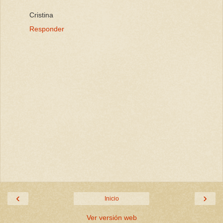
Cristina
Responder
‹
›
Inicio
Ver versión web