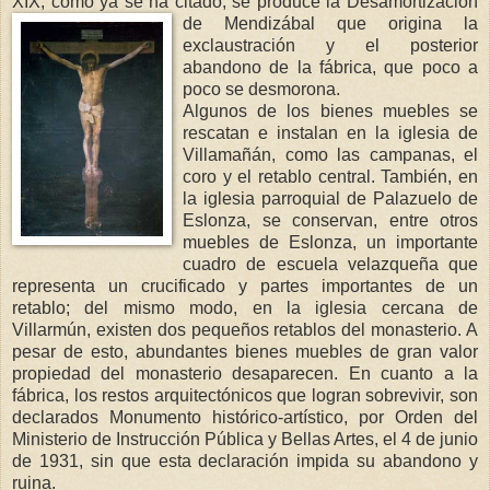
XIX, como ya se ha citado, se produce
la Desamortización
de Mendizába
l que origina la
exclaustración y el posterior
abandono de la fábrica, que poco a
poco se desmorona.
Algunos de los bienes muebles se
rescatan e instalan en la iglesia de
Villamañán, como las campanas, el
coro y el retablo central. También, en
la iglesia parroquial de Palazuelo de
Eslonza, se conservan, entre otros
muebles de Eslonza, un importante
cuadro de escuela velazqueña que
representa un crucificado y partes importantes de un
retablo; del mismo modo, en la iglesia cercana de
Villarmún, existen dos pequeños retablos del monasterio. A
pesar de esto, abundantes bienes muebles de gran valor
propiedad del monasterio desaparecen. En cuanto a la
fábrica, los restos arquitectónicos que logran sobrevivir, son
declarados Monumento histórico-artístico, por Orden del
Ministerio de Instrucción Pública y Bellas Artes, el 4 de junio
de 1931, sin que esta declaración impida su abandono y
ruina.