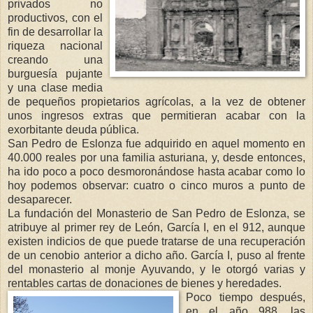
privados no
productivos, con el
fin de desarrollar la
riqueza nacional
creando una
burguesía pujante
y una clase media
de pequeños propietarios agrícolas, a la vez de obtener
unos ingresos extras que permitieran acabar con la
exorbitante deuda pública.
San Pedro de Eslonza fue adquirido en aquel momento en
40.000 reales por una familia asturiana, y, desde entonces,
ha ido poco a poco desmoronándose hasta acabar como lo
hoy podemos observar: cuatro o cinco muros a punto de
desaparecer.
La fundación del Monasterio de San Pedro de Eslonza, se
atribuye al primer rey de León, García I, en el 912, aunque
existen indicios de que puede tratarse de una recuperación
de un cenobio anterior a dicho año. García I, puso al frente
del monasterio al monje Ayuvando, y le otorgó varias y
rentables cartas de donaciones de bienes y heredades.
Poco tiempo después,
en el año 988, las