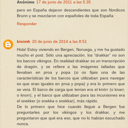
Anónimo
17 de junio de 2011 a las 5:35
pero en España dejaron descendientes que son Nordicos
Brunn y se mezclaron con españoles de toda España
Responder
bioimh
20 de junio de 2014 a las 8:51
Hola! Estoy viviendo en Bergen, Noruega, y me ha gustado
mucho el post. Sólo una apreciación, los "drakkar" no son
los barcos vikingos. En realidad drakkar es un transcripción
de dragón, y se refiere a las imágenes talladas que
llevaban en proa y popa (si os fijais una de las
características de los barcos que utilizaban para navegar
es que eran iguales en proa y popa) y era lo primero que
se veía. El barco de carga que tenían era el knörr (o knarr,
o knorr), y el barco que utilizaban para las incursiones era
el snekker (o snekka o snekkar), más rápido.
De lo primero que hice cuando llegué a Bergen fue
preguntarles por los vikingos y los drakkar, y me
preguntaron que qué era eso, que no lo habían escuchado
nunca.