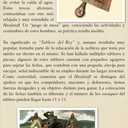
de evitar la caída al agua.
Estas toscas aficiones,
contrastaban con otra más
relajada y muy extendida: el
Hnefatafl.
Un “juego de mesa” que, conociendo las actividades y
costumbres de estos hombres, su práctica resulta insólita.
Su significado es
“Tablero del Rey”
y, aunque resultaba muy
popular, formaba parte de la educación de la nobleza que tenía por
mérito ser diestro en el mismo. Se han hallado múltiples tableros y
piezas; algunos de estos tableros cuentan con pequeños agujeros
para sujetar las fichas, que contaban con una pequeña clavija para
encajar, señal indiscutible de su empleo durante las largas travesías.
Como curiosidad, comentar que el
Hnefatafl
se distingue del
ajedrez en que los competidores, atacantes y defensores, tienen
fuerzas desiguales y un objetivo distinto para ganar. La colocación
de las fichas también es diferente y el número de los escaques del
tablero pueden llegar hasta 11 x 11.