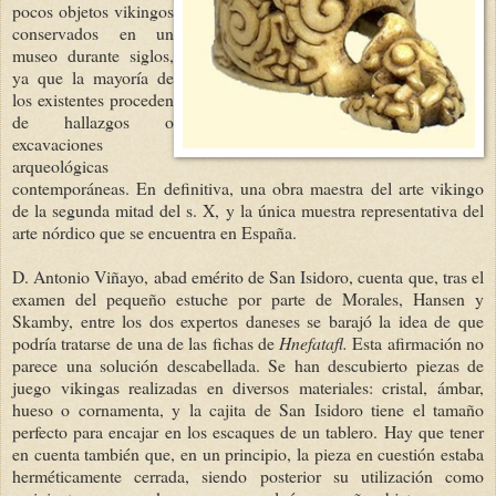
pocos objetos vikingos
conservados en un
museo durante siglos,
ya que la mayoría de
los existentes proceden
de hallazgos o
excavaciones
arqueológicas
contemporáneas. En definitiva, una obra maestra del arte vikingo
de la segunda mitad del s. X, y la única muestra representativa del
arte nórdico que se encuentra en España.
D. Antonio Viñayo, abad emérito de San Isidoro, cuenta que, tras el
examen del pequeño estuche por parte de Morales, Hansen y
Skamby, entre los dos expertos daneses se barajó la idea de que
podría tratarse de una de las fichas de
Hnefatafl.
Esta afirmación no
parece una solución descabellada. Se han descubierto piezas de
juego vikingas realizadas en diversos materiales: cristal, ámbar,
hueso o cornamenta, y la cajita de San Isidoro tiene el tamaño
perfecto para encajar en los escaques de un tablero. Hay que tener
en cuenta también que, en un principio, la pieza en cuestión estaba
herméticamente cerrada, siendo posterior su utilización como