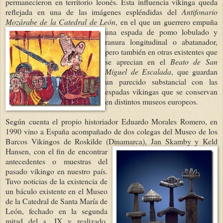
permanecieron en territorio leonés. Esta influencia vikinga queda
reflejada en una de las imágenes espléndidas del
Antifonario
Mozárabe de la Catedral de León
, en el que un guerrero
empuña
una espada de pomo lobulado y
ranura longitudinal o abatanador,
pero también en otras existentes que
se aprecian en el
Beato de San
Miguel de Escalada
, que guardan
un parecido substancial con las
espadas vikingas que se conservan
en distintos museos europeos.
Según cuenta el propio historiador Eduardo Mor
ales Romero, en
1990 vino a España acompañado de dos colegas del Museo de los
Barcos Vikingos de Roskilde (Dinamarca), Jan
Skamby y Keld
Hansen, con el fin de encontrar
antecedentes o m
uestras del
pasado vikingo en nuestro país.
Tuvo noticias de la existencia de
un báculo existent
e
e
n el Museo
de la Catedral de Santa María de
León, fechado en la segunda
mitad del s. IX y
realizado,