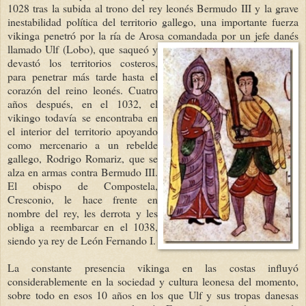
1028 tras la subida al trono del rey leonés Bermudo III y la grave
inestabilidad política del territorio gallego, una importante fuerza
vikinga penetró por la ría de Arosa comandada p
or un jefe danés
llamado Ulf (Lobo), que saqueó y
devastó los territorios costeros,
para penetrar más tarde hasta el
corazón del reino leonés. Cuatro
años después, en el 1032, el
vikingo todavía se encontraba en
el interior del territorio apoyando
como mercenario a un rebelde
gallego, Rodrigo Romariz, que se
alza en armas contra Bermudo III.
El obispo de Compostela,
Cresconio, le hace frente en
nombre del rey, les derrota y les
obliga a reembarcar en el 1038,
siendo ya rey de León Fernando I.
La constante presencia vikinga en las costas influyó
considerablemente en la sociedad y cultura leonesa del momento,
sobre todo en esos 10 años en los que Ulf y sus tropas danesas