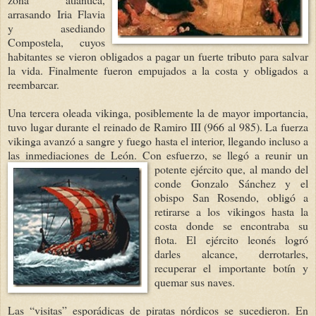
arrasando Iria Flavia
y asediando
Compostela, cuyos
habitantes se vieron obligados a pagar un fuerte tributo para salvar
la vida. Finalmente fueron empujados a la costa y obligados a
reembarcar.
Una tercera oleada vikinga, posiblemente la de mayor importancia,
tuvo lugar durante el reinado de Ramiro III (966 al 985). La fuerza
vikinga avanzó a sangre y fuego hasta el interior, llegando incluso a
las inmediaciones de León. Con esfuerzo, se llegó a reunir un
potente ejé
rcito que, al mando del
conde Gonzalo Sánchez y el
obispo San Rosendo, obligó a
retirarse a los vikingos hasta la
costa donde se encontraba su
flota. El ejército leonés logró
darles alcance, derrotarles,
recuperar el importante botín y
quemar sus naves.
Las “visitas” esporádicas de piratas nórdicos se sucedieron. En