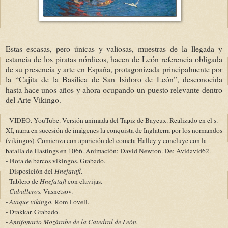
Estas escasas, pero únicas y valiosas, muestras de la llegada y
estancia de los piratas nórdicos, hacen de León referencia obligada
de su presencia y arte en España, protagonizada principalmente por
la “Cajita de la Basílica de San Isidoro de León”, desconocida
hasta hace unos años y ahora ocupando un puesto relevante dentro
del Arte Vikingo.
- VIDEO. YouTube. Versión animada del Tapiz de Bayeux. Realizado en el s.
XI, narra en sucesión de imágenes la conquista de Inglaterra por los normandos
(vikingos). Comienza con aparición del cometa Halley y concluye con la
batalla de Hastings en 1066. Animación: David Newton. De: Avidavid62.
- Flota de barcos vikingos. Grabado.
- Disposición del
Hnefatafl
.
- Tablero de
Hnefatafl
con clavijas.
-
Caballeros.
Vasnetsov.
-
Ataque vikingo.
Rom Lovell.
- Drakkar. Grabado.
-
Antifonario Mozárabe de la Catedral de León.