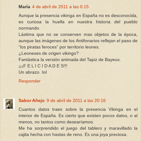
María
4 de abril de 2011 a las 0:15
Aunque la presencia vikinga en España no es desconocida,
es curiosa la huella en nuestra historia del pueblo
normando.
Lástima que no se conserven mas objetos de la época,
aunque las imágenes de los Antifonarios reflejan el paso de
“los piratas feroces” por territorio leones.
¿Leoneses de origen vikingo?
Fantástica la versión animada del Tapiz de Bayeux.
¡¡¡F E L I C I D A D E S!!!
Un abrazo. IoI
Responder
Sabor Añejo
9 de abril de 2011 a las 20:16
Cuantos datos traes sobre la presencia Vikinga en el
interior de España. Es cierto que existen pocos datos, o al
menos, no tantos como desearíamos.
Me ha sorprendido el juego del tablero y maravillado la
cajita hecha con hastas de reno. Es una joya preciosa.