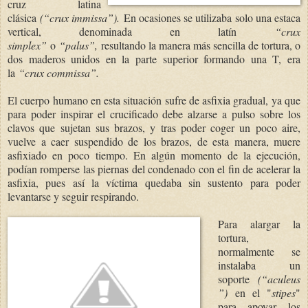
cruz latina
clásica
(“crux immissa”).
En ocasiones se utilizaba solo una estaca
vertical, denominada en latín
“crux
simplex”
o
“palus”,
resultando la manera más sencilla de tortura, o
dos maderos unidos en la parte superior formando una T, era
la
“crux commissa”.
El cuerpo humano en esta situación sufre de asfixia gradual, ya que
para poder inspirar el crucificado debe alzarse a pulso sobre los
clavos que sujetan sus brazos, y tras poder coger un poco aire,
vuelve a caer suspendido de los brazos, de esta manera, muere
asfixiado en poco tiempo. En algún momento de la ejecución,
podían romperse las piernas del condenado con el fin de acelerar la
asfixia, pues así la víctima quedaba sin sustento para poder
levantarse y seguir respirando.
Para alargar la
tortura,
normalmente se
instalaba un
soporte
(“aculeus
”)
en el "
stipes
"
para apoyar los