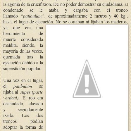
la agonía de la crucifixión. De no poder demostrar su ciudadanía, al
condenado se le ataba y cargaba con el tronco
llamado
“patibulum”,
de aproximadamente 2 metros y 40 kg.,
hasta el lugar de ejecución. No se cortaban ni
lijaban los maderos,
ya que era una
herramienta de
muerte considerada
maldita, siendo, la
mayo
ría
de la
s veces,
quemada tras la
ejecución debido a la
superstición popular.
Una vez en el lugar,
el
patibulum
se
fijaba al
stipes (parte
vertical).
El reo era
desnudado, clavado
y seguidamente
izado. Los dos
troncos podían
adoptar la forma de