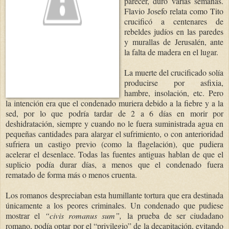
parecer, duró varias semanas.
Flavio Josefo relata como Tito
crucificó a centenares de
rebeldes judíos en las paredes
y murallas de Jerusalén, ante
la falta de madera en el lugar.
La muerte del crucificado solía
producirse por asfixia,
hambre, insolación, etc. Pero
la intención era que el condenado muriera debido a la fiebre y a la
sed, por lo que podría tardar de 2 a 6 días en morir por
deshidratación, siempre y cuando no le fuera suministrada agua en
pequeñas cantidades para alargar el sufrimiento, o con anterioridad
sufriera un castigo previo (como la flagelación), que pudiera
acelerar el desenlace. Todas las fuentes antiguas hablan de que el
suplicio podía durar días, a menos que el condenado fuera
rematado de forma más o menos cruenta.
Los romanos despreciaban esta humillante tortura que era destinada
únicamente a los peores criminales. Un condenado que pudiese
mostrar el
“civis romanus sum”,
la prueba de ser ciudadano
romano, podía optar por el “privilegio” de la decapitación, evitando