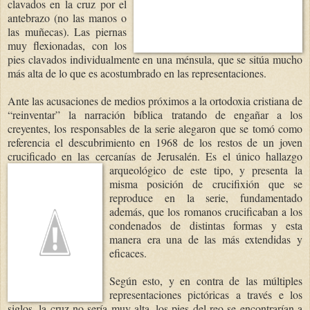
clavados en la cruz por el
antebrazo (no las manos o
las muñecas). Las piernas
muy flexionadas, con los
pies clavados individualmente en una ménsula, que se sitúa mucho
más alta de lo que es acostumbrado en las representaciones.
Ante las acusaciones de medios próximos a la ortodoxia cristiana de
“reinventar” la narración bíblica tratando de engañar a los
creyentes, los responsables de la serie alegaron que se tomó como
referencia el descubrimiento en 1968 de los restos de un joven
crucificado en las cercanías de Jerusalén. Es el único hal
lazgo
arqueológico de este tipo, y presenta la
misma posición de crucifixión que se
reproduce en la serie, fundamentado
además, que los romanos crucificaban a los
condenados de distintas formas y esta
manera era una de las más extendidas y
eficaces.
Según esto, y en contra de las múltiples
representaciones pictóricas a través e los
siglos, la cruz no sería muy alta, los pies del reo se encontrarían a