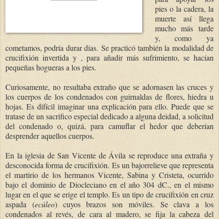
pies o la cadera, la
muerte así llega
mucho más tarde
y, como ya
cometamos, podría durar días.
Se practicó también la modalidad de
crucifixión invertida y , para añadir más sufrimiento, se hacían
pequeñas hogueras a los pies.
Curiosamente, no resultaba extraño que se adornasen las cruces y
los cuerpos de los condenados con guirnaldas de flores, hiedra u
hojas. Es difícil imaginar una explicación para ello. Puede que se
tratase de un sacrifico especial dedicado a alguna deidad, a solicitud
del condenado o, quizá, para camuflar el hedor que deberían
desprender aquellos cuerpos.
En la iglesia de San Vicente de Ávila se reproduce una extraña y
desconocida forma de crucifixión. Es un bajorrelieve que representa
el martirio de los hermanos Vicente, Sabina y Cristeta, ocurrido
bajo el dominio de Diocleciano en el año 304 dC., en el mismo
lugar en el que se erige el templo. Es un tipo de crucifixión en cruz
aspada (
ecúleo
) cuyos brazos son móviles. Se clava a los
condenados al revés, de cara al madero, se fija la cabeza del