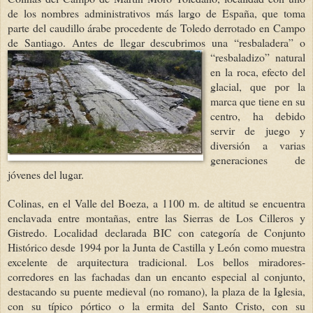
de los nombres administrativos más largo de España, que toma
parte del caudillo árabe procedente de Toledo derrotado en Campo
de Santiago. Antes de llegar
descubrimos una “resbaladera” o
“resbaladizo” natural
en la roca, efecto del
glacial, que por la
marca que tiene en su
centro, ha debido
servir de juego y
diversión a varias
generaciones de
jóvenes del lugar.
Colinas, en el Valle del Boeza, a 1100 m. de altitud se encuentra
enclavada entre montañas, entre las Sierras de Los Cilleros y
Gistredo. Localidad declarada BIC con categoría de Conjunto
Histórico desde 1994 por la Junta de Castilla y León como muestra
excelente de arquitectura tradicional. Los bellos miradores-
corredores en las fachadas dan un encanto especial al conjunto,
destacando su puente medieval (no romano), la plaza de la Iglesia,
con su típico pórtico o la ermita del Santo Cristo, con su