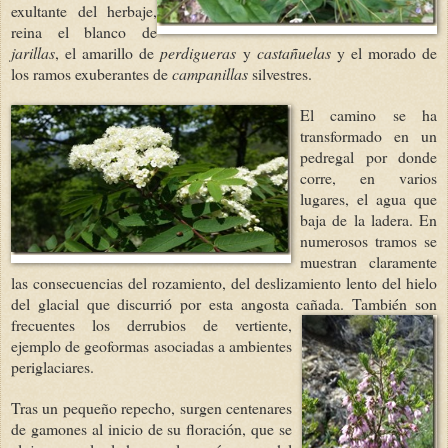
exultante del herbaje,
reina el blanco de
jarillas
, el amarillo de
perdigueras
y
castañuelas
y el morado de
los ramos exuberantes de
campanillas
silvestres.
El camino se ha
transformado en un
pedregal por donde
corre, en varios
lugares, el agua que
baja de la ladera. En
numerosos tramos se
muestran claramente
las consecuencias del rozamiento, del deslizamiento lento del hielo
del glacial que discurrió por esta angosta cañada. También son
frecuentes los
derrubios de vertiente,
ejemplo de geoformas asociadas a ambientes
periglaciares.
Tras un pequeño repecho, surgen centenares
de gamones al inicio de su floración, que se