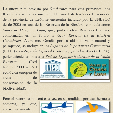
La nueva ruta prevista por
Senderines
para esta primavera, nos
llevará otra vez a la comarca de Omaña. Este territorio del noroeste
de la provincia de León se encuentra incluido por la UNESCO
desde 2005 en una de las Reservas de la Biosfera, conocida como
Valles de Omaña y Luna,
que, junto a otras Reservas leonesas,
conformarán en un futuro la
Gran Reserva de la Biosfera
Cantábrica.
Asimismo, Omaña por su altísimo valor natural y
paisajístico, se incluye en los
Lugares de Importancia Comunitaria
(L.I.C.) y en
Zona de Especial Protección para las Aves
(Z.E.P.A),
pertenecientes ambos a l
a
Red de Espacios Naturales de la Unión
Europea
(Red
Natura 2000 - Red
ecológica europea de
áreas de
conservación de la
biodiversidad).
Pero el recorrido no será esta vez
en su totalidad por esta hermosa
comarca, ya que,
aproximadamente