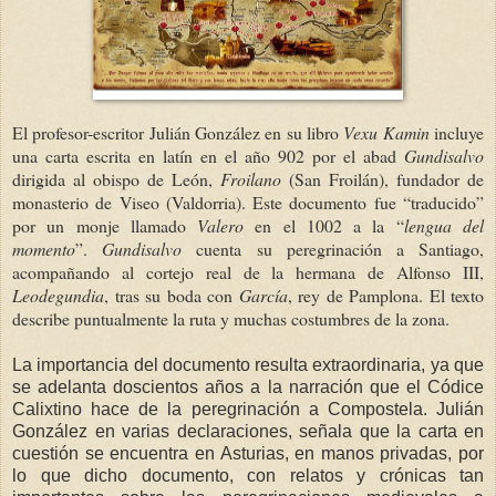
El profesor-escritor Julián González en su libro
Vexu Kamin
incluye
una carta escrita en latín en el año 902 por el abad
Gundisalvo
dirigida al obispo de León,
Froilano
(San Froilán), fundador de
monasterio de Viseo (Valdorria). Este documento fue “traducido”
por un monje llamado
Valero
en el 1002 a la “
lengua del
momento
”.
Gundisalvo
cuenta su peregrinación a Santiago,
acompañando al cortejo real de la hermana de Alfonso III,
Leodegundia
, tras su boda con
García
, rey de Pamplona. El texto
describe puntualmente la ruta y muchas costumbres de la zona.
La importancia del documento resulta extraordinaria, ya que
se adelanta doscientos años a la narración que el Códice
Calixtino hace de la peregrinación a Compostela. Julián
González en varias declaraciones, señala que la carta en
cuestión se encuentra en Asturias, en manos privadas, por
lo que dicho documento, con relatos y crónicas tan