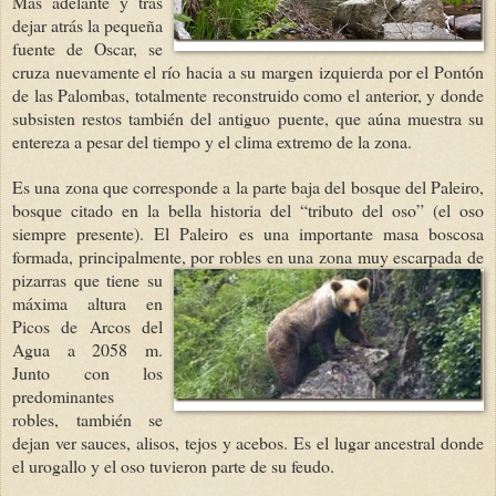
Más adelante y tras
dejar atrás la pequeña
fuente de Oscar, se
cruza nuevamente el río hacia a su margen izquierda por el Pontón
de las Palombas, totalmente reconstruido como el anterior, y donde
subsisten restos también del antiguo puente, que aúna muestra su
entereza a pesar del tiempo y el clima extremo de la zona.
Es una zona que corresponde a la parte baja del bosque del Paleiro,
bosque citado en la bella historia del “tributo del oso” (el oso
siempre presente). El Paleiro es una importante masa boscosa
formada, principalmente, por robles en una zona
muy escarpada de
pizarras que tiene su
máxima altura en
Picos de Arcos del
Agua a 2058 m.
Junto con los
predominantes
robles, también se
dejan ver sauces, alisos, tejos y acebos. Es el lugar ancestral donde
el urogallo y el oso tuvieron parte de su feudo.