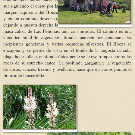
sur siguiendo el curso por la
margen izquierda del Boeza
y en un continuo descenso,
dejando a nuestra derecha la
masa caliza de Las Peñonas, aún con neveros. El camino es una
autentico túnel de vegetación, donde aparecen por centenares las
incipientes gencianas y varias orquídeas silvestres. El Boeza se
encajona y se pierde de vista en el fondo de la angosta cañada,
plagada de follaje, en donde únicamente se le oye romper contra las
rocas de su estrecho cauce. La profunda garganta y la vegetación
de alisos, sauces, fresnos y avellanos, hace que en varios puntos el
río resulte inaccesible.