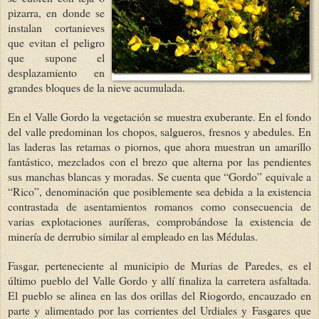
pizarra, en donde se
instalan cortanieves
que evitan el peligro
que supone el
desplazamiento en
grandes bloques de la nieve acumulada.
En el Valle Gordo la vegetación se muestra exuberante. En el fondo
del valle predominan los chopos, salgueros, fresnos y abedules. En
las laderas las retamas o piornos, que ahora muestran un amarillo
fantástico, mezclados con el brezo que alterna por las pendientes
sus manchas blancas y moradas. Se cuenta que “Gordo” equivale a
“Rico”, denominación que posiblemente sea debida a la existencia
contrastada de asentamientos romanos como consecuencia de
varias explotaciones auríferas, comprobándose la existencia de
minería de derrubio similar al empleado en las Médulas.
Fasgar, perteneciente al municipio de Murias de Paredes, es el
último pueblo del Valle Gordo y allí finaliza la carretera asfaltada.
El pueblo se alinea en las dos orillas del Riogordo, encauzado en
parte y alimentado por las corrientes del Urdiales y Fasgares que