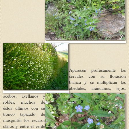
Aparecen profusamente los
servales con su floración
blanca y se multiplican los
abedules, arándanos, tejos,
acebos, avellanos y
robles, muchos de
éstos últimos con su
tronco tapizado de
musgo.En los escasos
claros y entre el verde