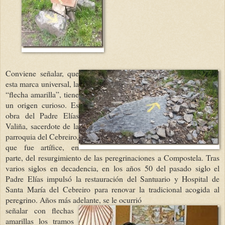
Conviene señalar, que
esta marca universal, la
“flecha amarilla”, tiene
un origen curioso. Es
obra del Padre Elías
Valiña, sacerdote de la
parroquia del Cebreiro,
que fue artífice, en
parte, del resurgimiento de las peregrinaciones a Compostela. Tras
varios siglos en decadencia, en los años 50 del pasado siglo el
Padre Elías impulsó la restauración del Santuario y Hospital de
Santa María del Cebreiro para renovar la tradicional acogida al
peregrino. Años más adelante, se le ocurrió
señalar con flechas
amarillas los tramos