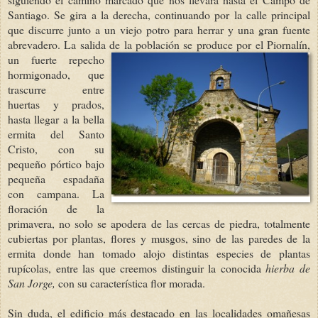
Santiago. Se gira a la derecha, continuando por la calle principal
que discurre junto a un viejo potro para herrar y una gran fuente
abrevadero. La salida de la población se prod
uce por el Piornalín,
un fuerte repecho
hormigonado, que
trascurre entre
huertas y prados,
hasta llegar a la bella
ermita del Santo
Cristo, con su
pequeño pórtico bajo
pequeña espadaña
con campana. La
floración de la
primavera, no solo se apodera de las cercas de piedra, totalmente
cubiertas por plantas, flores y musgos, sino de las paredes de la
ermita donde han tomado alojo distintas especies de plantas
rupícolas, entre las que creemos distinguir la conocida
hierba de
San Jorge,
con su característica flor morada.
Sin duda, el edificio más destacado en las localidades omañesas