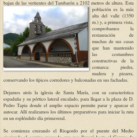
bajan de las vertientes del Tambarón a 2102 metros de altura.
Esta
población es la más
alta del valle (1350
m.) y, a primera vista,
comprobamos la
restauración de
muchas de sus casas
que han mantenido
las costumbres
constructivas de la
comarca: piedra,
madera y pizarra,
conservando los típicos corredores y balconadas
en sus fachadas.
Dejamos atrás la iglesia de Santa María, con su característica
espadaña y su pórtico lateral encalado, para llegar a la plaza de D.
Pedro Tapia donde el amplio espacio permite parar y aparcar el
autocar. Allí realizamos los últimos preparativos para iniciar la ruta
en un espléndido día primaveral.
Se comienza cruzando el Riogordo por el puente del Medio
siguiendo el camino marcado que nos llevará hasta el Campo de