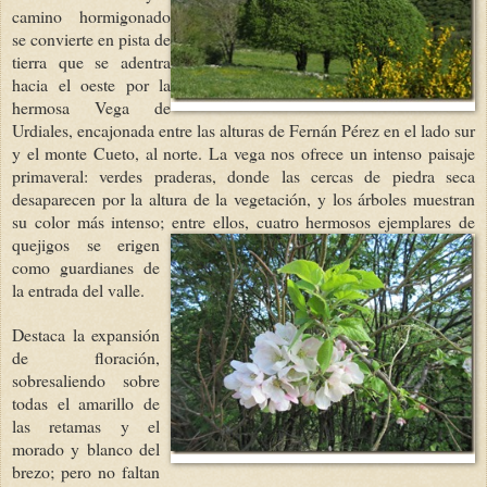
camino hormigonado
se convierte en pista de
tierra que se adentra
hacia el oeste por la
hermosa Vega de
Urdiales, encajonada entre las alturas de Fernán Pérez en el lado sur
y el monte Cueto, al norte. La vega nos ofrece un intenso paisaje
primaveral: verdes praderas, donde las cercas de piedra seca
desaparecen por la altura de la vegetación, y los árboles muestran
su color más intenso; entre ellos, cuatro hermosos ejemplares de
quejigos
se erigen
como guardianes de
la entrada del valle.
Destaca la expansión
de floración,
sobresaliendo sobre
todas el amarillo de
las retamas y el
morado y blanco del
brezo; pero no faltan