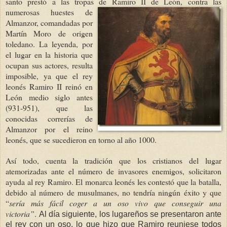
santo prestó a las tropas de Ramiro II de
León, contra las
numerosas huestes de
Almanzor, comandadas por
Martín Moro de origen
toledano. La leyenda, por
el lugar en la historia que
ocupan sus actores, resulta
imposible, ya que el rey
leonés Ramiro II reinó en
León medio siglo antes
(931-951), que las
conocidas correrías de
Almanzor por el reino
leonés, que se sucedieron en torno al año 1000.
Así todo, cuenta la tradición que los cristianos del lugar
atemorizadas ante el número de invasores enemigos, solicitaron
ayuda al rey Ramiro. El monarca leonés les contestó que la batalla,
debido al número de musulmanes, no tendría ningún éxito y que
“
sería más fácil coger a un oso vivo que conseguir una
victoria”
.
Al día siguiente, los lugareños se presentaron ante
el rey con un oso, lo que hizo que Ramiro reuniese todos