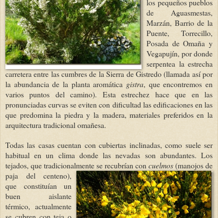
los pequeños pueblos
de Aguasmestas,
Marzán, Barrio de la
Puente, Torrecillo,
Posada de Omaña y
Vegapujín, por donde
serpentea la estrecha
carretera entre las cumbres de la Sierra de Gistredo (llamada así por
la abundancia de la planta aromática
gistra
, que encontremos en
varios puntos del camino). Esta estrechez hace que en las
pronunciadas curvas se eviten con dificultad las edificaciones en las
que predomina la piedra y la madera, materiales preferidos en la
arquitectura tradicional omañesa.
Todas las casas cuentan con cubiertas inclinadas, como suele ser
habitual en un clima donde las nevadas son abundantes. Los
tejados, que tradicionalmente se recubrían con
cuelmos
(manojos de
paja de
l centeno),
que constituían un
buen aislante
térmico, actualmente
se cubren con teja o