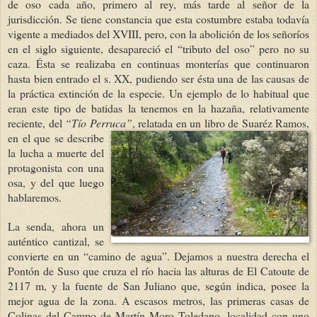
de oso cada año, primero al rey, más tarde al señor de la
jurisdicción. Se tiene constancia que esta costumbre estaba todavía
vigente a mediados del XVIII, pero, con la abolición de los señoríos
en el siglo siguiente, desapareció el “tributo del oso” pero no su
caza. Ésta se realizaba en continuas monterías que continuaron
hasta bien entrado el s. XX, pudiendo ser ésta una de las causas de
la práctica extinción de la especie. Un ejemplo de lo habitual que
eran este tipo de batidas la tenemos en la hazaña, relativamente
reciente, del
“Tío Perruca”
, relatada en un libro de Suaréz Ramos,
en el que se descri
be
la lucha a muerte del
protagonista con una
osa, y del que luego
hablaremos.
La senda, ahora un
auténtico cantizal, se
convierte en un “camino de agua”. Dejamos a nuestra derecha el
Pontón de Suso que cruza el río hacia las alturas de El Catoute de
2117 m, y la fuente de San Juliano que, según indica, posee la
mejor agua de la zona. A escasos metros, las primeras casas de
Colinas del Campo de Martín Moro Toledano, localidad con uno