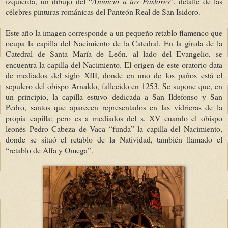
izquierda, un dibujo del “
Anuncio a los Pastores
”, detalle de las
célebres pinturas románicas del Panteón Real de San Isidoro.
Este año la imagen corresponde a un pequeño retablo flamenco que
ocupa la capilla del Nacimiento de la Catedral. En la girola de la
Catedral de Santa María de León, al lado del Evangelio, se
encuentra la capilla del Nacimiento. El origen de este oratorio data
de mediados del siglo XIII, donde en uno de los paños está el
sepulcro del obispo Arnaldo, fallecido en 1253. Se supone que, en
un principio, la capilla estuvo dedicada a San Ildefonso y San
Pedro, santos que aparecen representados en las vidrieras de la
propia capilla; pero es a mediados del s. XV cuando el obispo
leonés Pedro Cabeza de Vaca “funda” la capilla del Nacimiento,
donde se situó el retablo de la Natividad, también llamado el
“retablo de Alfa y Omega”.