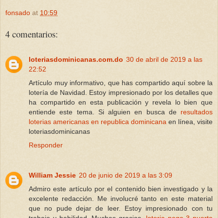
fonsado
at
10:59
4 comentarios:
loteriasdominicanas.com.do
30 de abril de 2019 a las
22:52
Artículo muy informativo, que has compartido aquí sobre la
lotería de Navidad. Estoy impresionado por los detalles que
ha compartido en esta publicación y revela lo bien que
entiende este tema. Si alguien en busca de
resultados
loterias americanas en republica dominicana
en línea, visite
loteriasdominicanas
Responder
William Jessie
20 de junio de 2019 a las 3:09
Admiro este artículo por el contenido bien investigado y la
excelente redacción. Me involucré tanto en este material
que no pude dejar de leer. Estoy impresionado con tu
trabajo y habilidad. Muchas gracias.
loteria pega 3 puerto