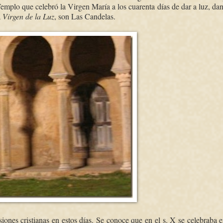
 Templo que celebró la Virgen María a los cuarenta días de dar a luz, da
a
Virgen de la Luz
, son Las Candelas.
iones cristianas en estos días. Se conoce que en el s. X se celebraba