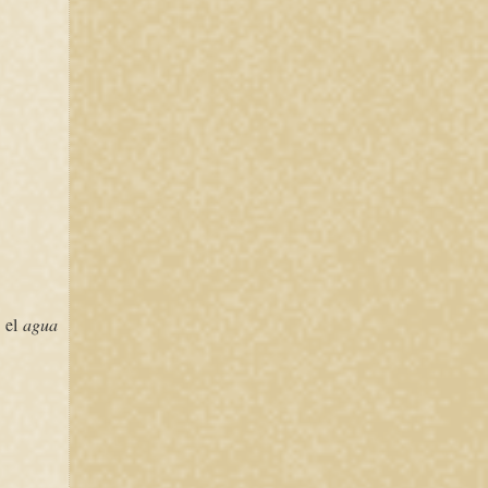
n el
agua