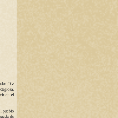
xodo:
“Le
eligiosa.
vir en el
el pueblo
squeda de