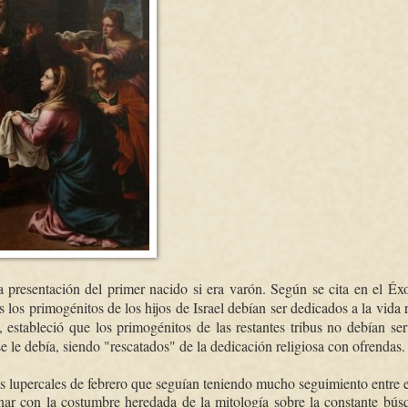
a presentación del primer nacido si era varón. Según se cita en el É
 los primogénitos de los hijos de Israel debían ser dedicados a la vida r
, estableció que los primogénitos de las restantes tribus no debían ser
 le debía, siendo "rescatados" de la dedicación religiosa con ofrendas.
stas lupercales de febrero que seguían teniendo mucho seguimiento entre 
inar con la costumbre heredada de la mitología sobre la constante bú