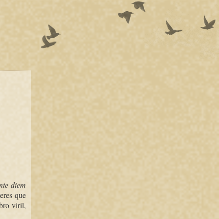
nte diem
jeres que
ro viril,