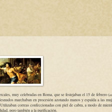
rcales, muy celebradas en Roma, que se festejaban el 15 de febrero (
a
es desnudos marchaban en procesión azotando manos y espalda a las mu
a. Utilizaban correas confeccionadas con piel de cabra, a modo de miemb
idad, pero también a la purificación.