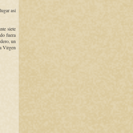
lugar así
nte siete
ido fuera
rdero, un
la Virgen