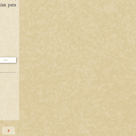
dían para
›