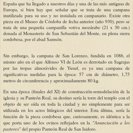
España que ha llegado a nuestros días y una de las más
antiguas de
Europa, si bien hay que señalar que se trata de una campana
inutilizada para su uso y no instalada en campanario. Existe otra
pieza en el Museo de Córdoba de fecha anterior (año 930), pero se
trata de una pequeña campanilla votiva mozárabe (21 x 30 cm.)
donada al Monasterio de San Sebastián del Monte, en plena sierra
cordobesa, por el abad Samsón.
Sin embargo, la campana de San Lorenzo, fundida en 1086, el
mismo año en el que Alfonso VI de León es derrotado en Sagrajas
por las tropas almorávides de Yusuf, es ya una campana de
significativas medidas para la época: 57 cm de diámetro, 1,75
metros de circunferencia y aproximadamente 80 kg.
En una época (finales del XI) de construcción-remodelación de la
iglesia y su Panteón Real, su destino sería la torre del templo con el
objeto de ser oída en toda la ciudad y no simplemente para ser
utilizada en los actos litúrgicos del interior. Esta última, sería la
función de la pieza cordobesa que, curiosamente, es idéntica a la
que porta uno de los ovinos reflejados en la
"Anunciación a los
pastores
" del propio Panteón Real de San Isidoro.