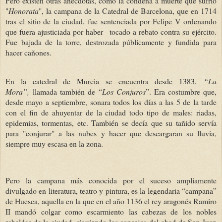
Pero existen otras anécdotas, como la condena a muerte que sufrió
"
Honorata
", la campana de la Catedral de Barcelona, que en 1714
tras el sitio de la ciudad, fue sentenciada por Felipe V ordenando
que fuera ajusticiada por haber tocado a rebato contra su ejército.
Fue bajada de la torre, destrozada públicamente y fundida para
hacer cañones.
En la catedral de Murcia se encuentra desde 1383,
“La
Mora”,
llamada también de “
Los Conjuros
”. Era costumbre que,
desde mayo a septiembre, sonara todos los días a las 5 de la tarde
con el fin de ahuyentar de la ciudad todo tipo de males: riadas,
epidemias, tormentas, etc. También se decía que su tañido servía
para "conjurar" a las nubes y hacer que descargaran su lluvia,
siempre muy escasa en la zona.
Pero la campana más conocida por el suceso ampliamente
divulgado en literatura, teatro y pintura, es la legendaria “campana”
de Huesca, aquella en la que en el año 1136 el rey aragonés Ramiro
II mandó colgar como escarmiento las cabezas de los nobles
rebeldes de la ciudad, siguiendo los consejos del abad de San Juan