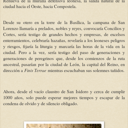
Renueva de la mur
alla defensiva leonesa, la salida natural de la
ciudad hacia el Oeste, hacia Compostela.
Desde su otero en la torre de
la B
asílica, la campana de San
Lorenzo llamaría a prelados, nobles y reyes, convocaría Concilios y
Cortes, sería testigo de grandes hechos y empresas, de excelsos
enterramientos, celebraría hazañas, revelaría a los leoneses peligros
y riesgos, fijaría la liturgia y marcaría las horas de la vida
en la
ciudad. Pero a la vez, sería testigo del paso de generaciones y
generaciones de peregrinos que, desde los comienzos de la ruta
ancestral, pasarían por la ciudad de León,
la capital del Reino, en
dirección a
Finis Terrae
mientras escuchaban sus solemnes tañidos.
Ahora, desde el vacío claustro de San
Isidoro y cerca de cumplir
1000 años, solo puede esperar mejores tiempos y escapar de la
condena de olvido y de silencio obligado.