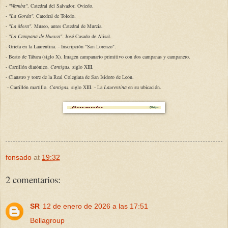
-
"Wamba"
. Catedral del Salvador. Oviedo.
-
"La Gorda"
. Catedral de Toledo.
-
"La Mora"
. Museo, antes Catedral de Murcia.
-
"La Campana de Huesca"
. José Casado de Alisal.
- Grieta en la Laurentina. - Inscripción "San Lorenzo".
- Beato de Tábara (siglo X). Imagen campanario primitivo con dos campanas y campanero.
- Carrillón diatónico.
Cantigas
, siglo XIII.
- Claustro y torre de la Real Colegiata de San Isidoro de León.
- Carrillón martillo.
Cantigas
, siglo XIII. - La
Laurentina
en su ubicación
.
fonsado
at
19:32
2 comentarios:
SR
12 de enero de 2026 a las 17:51
Bellagroup