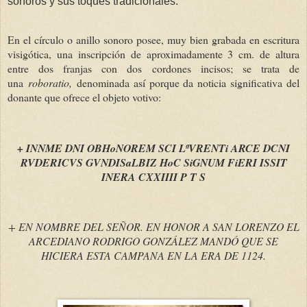
sonoros y sus toques tradicionales.
En el círculo o anillo sonoro posee, muy bien grabada en escritura
visigótica, una inscripción de aproximadamente 3 cm. de altura
entre dos franjas con dos cordones incisos; se trata de
una
roboratio,
denominada así porque da noticia significativa del
donante que ofrece el objeto votivo:
+ INNME DNI OBHoNOREM SCI LªVRENTi ARCE DCNI
RVDERICVS GVNDISaLBIZ HoC SiGNUM FiERI ISSIT
INERA CXXIIII P T S
+ EN NOMBRE DEL SEÑOR. EN HONOR A SAN LORENZO EL
ARCEDIANO RODRIGO GONZÁLEZ MANDÓ QUE SE
HICIERA ESTA CAMPANA EN LA ERA DE 1124.