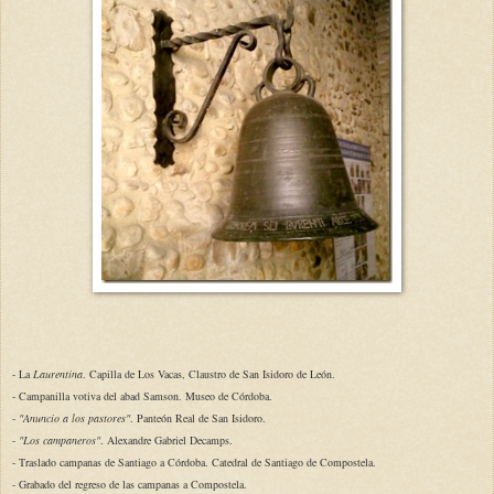
- La
Laurentina
. Capilla de Los Vacas, Claustro de San Isidoro de León.
- Campanilla votiva del abad Samson. Museo de Córdoba.
-
"Anuncio a los pastores"
. Panteón Real de San Isidoro.
-
"Los campaneros"
. Alexandre Gabriel Decamps.
- Traslado campanas de Santiago a Córdoba. Catedral de Santiago de Compostela.
- Grabado del regreso de las campanas a Compostela.