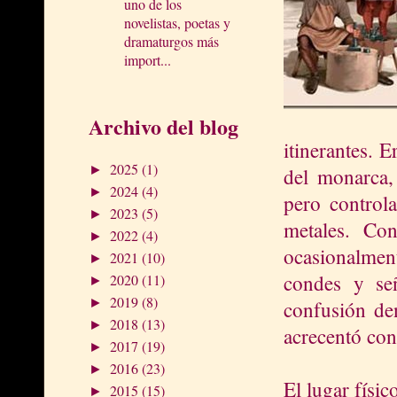
uno de los
novelistas, poetas y
dramaturgos más
import...
Archivo del blog
itinerantes. 
2025
(1)
►
del monarca, 
2024
(4)
►
pero control
2023
(5)
►
metales. Co
2022
(4)
►
ocasionalmen
2021
(10)
►
condes y se
2020
(11)
►
2019
(8)
►
confusión de
2018
(13)
►
acrecentó con
2017
(19)
►
2016
(23)
►
El lugar físi
2015
(15)
►