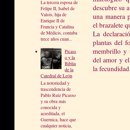
La tercera esposa de
descubre su a
Felipe II, Isabel de
Valois, hija de
una manera p
Enrique II de
el brazalete q
Francia y Catalina
La declaraci
de Médicis, contaba
trece años cuan...
plantas del f
membrillo y u
Picass
o y la
del amor y el
Biblia
la fecundidad
de la
Catedral de León
La notoriedad y
trascendencia de
Pablo Ruiz Picasso
y su obra más
conocida y
acreditada, el
Guernica, hace que
cualquier noticia,