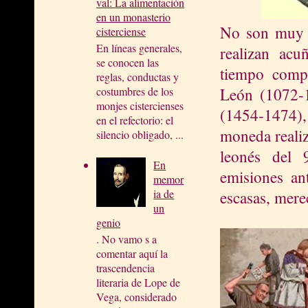
val: La alimentación
en un monasterio
No son muy 
cisterciense
En líneas generales,
realizan acu
se conocen las
tiempo comp
reglas, conductas y
León (1072‑1
costumbres de los
monjes cistercienses
(1454‑1474),
en el refectorio: el
moneda realiz
silencio obligado, ...
leonés del 
En
emisiones an
memor
ia de
escasas, mere
un
genio
. No vamo s a
comentar aquí la
trascendencia
literaria de Lope de
Vega, considerado