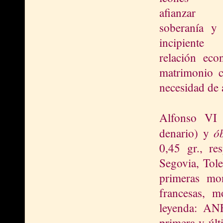
afianzar
soberanía y
incipiente
relación ec
matrimonio c
necesidad de
Alfonso VI 
ó
denario) y
0,45 gr., res
Segovia, Tol
primeras mon
francesas, m
leyenda: AN
primera y últ