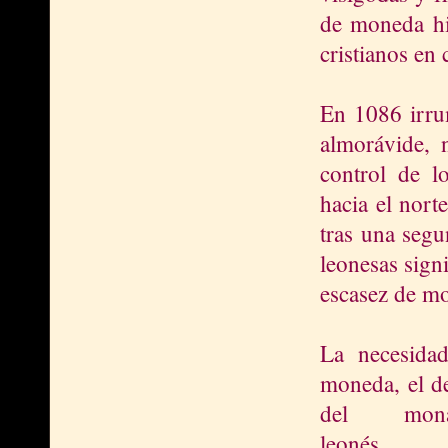
de moneda his
cristianos en 
En 1086 irru
almorávide, 
control de l
hacia el nort
tras una segu
leonesas sign
escasez de mo
La necesida
moneda, el d
del mona
leonés 