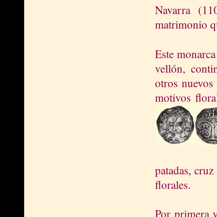
Navarra (11
matrimonio q
Este monar
ca
vellón, cont
otros nuevos 
motivos flora
patadas, cruz
florales.
Por primera v