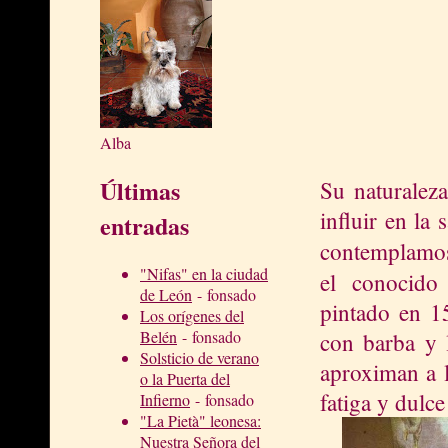
Alba
Últimas
Su naturaleza
influir en la 
entradas
contemplamos
"Nifas" en la ciudad
el conocid
de León
- fonsado
pintado en 15
Los orígenes del
Belén
- fonsado
con barba y 
Solsticio de verano
aproximan a l
o la Puerta del
fatiga y dulce
Infierno
- fonsado
"La Pietà" leonesa:
Nuestra Señora del