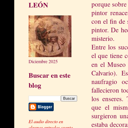
porque sobre 
LEÓN
pintor renace
con el fin de
pintor. De he
misterio.
Entre los suc
el que tiene 
Diciembre 2025
en el Museo
Calvario). 
Buscar en este
naufragio o
blog
fallecieron t
los enseres.
que el mism
surgieron una
El audio directo en
estaba decor
algunas entradas cuenta