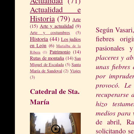
Actualidad
(71)
Actualidad e
Historia
(79)
Arte
(15)
Arte y actualidad
(9)
Según Vasari,
Arte y costumbres
(5)
fiebres ori
Historia
(44)
Los judíos
en León
(6)
Marialba de la
pasionales 
Patrimonio
(14)
Ribera
(1)
placeres y ab
Rutas de montaña
(14)
San
unas fiebres
Miguel de Escalada
(5)
Santa
María de Sandoval
(2)
Viajes
por impruden
(3)
provocó. Le
Catedral de Sta.
recuperarse 
María
hizo testam
medios para 
de abril, R
solicitando s