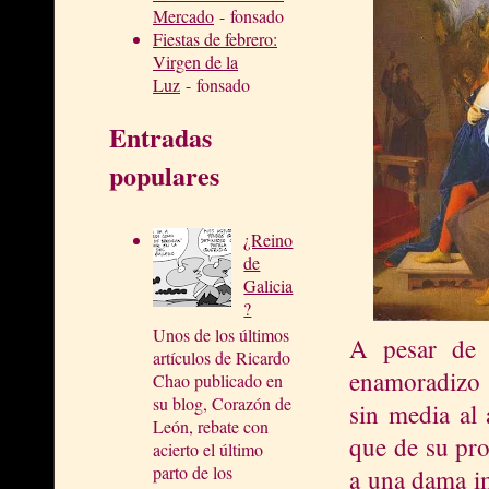
Mercado
- fonsado
Fiestas de febrero:
Virgen de la
Luz
- fonsado
Entradas
populares
¿Reino
de
Galicia
?
Unos de los últimos
A pesar de s
artículos de Ricardo
enamoradizo 
Chao publicado en
su blog, Corazón de
sin media al
León, rebate con
que de su pro
acierto el último
parto de los
a una dama im