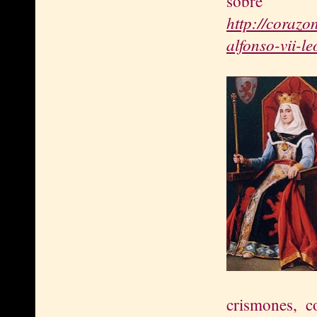
sobr
http://corazo
alfonso-vii-le
crismones, 