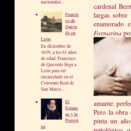
nacionalist...
cardenal Ber
largas sobre
Francis
co de
enamorado e
Queve
Fornarina
por
do en
León
En diciembre de
1639, a los 61 años
de edad, Francisco
de Quevedo llega a
León para ser
encarcelado en el
Convento Real de
San Marco...
El
amante: perfe
Estanq
Pero la obra 
ue y la
pinta un año
Peregri
na
mitológico q