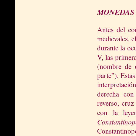
MONEDAS 
Antes del co
medievales, e
durante la oc
V, las prime
(nombre de o
parte”). Esta
interpretació
derecha con
reverso, cruz
con la ley
Constantino
Constantinopo