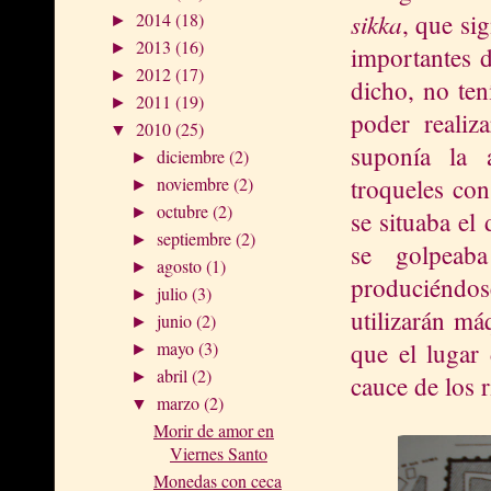
sikka
2014
(18)
, que sig
►
2013
(16)
►
importantes 
2012
(17)
►
dicho, no ten
2011
(19)
►
poder realiz
2010
(25)
▼
suponía la 
diciembre
(2)
►
noviembre
(2)
troqueles con
►
octubre
(2)
►
se situaba el
septiembre
(2)
►
se golpeaba
agosto
(1)
►
produciéndo
julio
(3)
►
utilizarán má
junio
(2)
►
mayo
(3)
que el lugar 
►
abril
(2)
►
cauce de los r
marzo
(2)
▼
Morir de amor en
Viernes Santo
Monedas con ceca