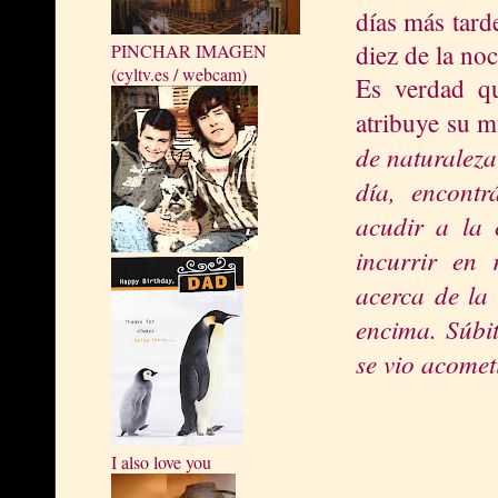
días más tard
diez de la noc
PINCHAR IMAGEN
(cyltv.es / webcam)
Es verdad qu
atribuye su m
de naturalez
día, encontr
acudir a la 
incurrir en 
acerca de la 
encima. Súbit
se vio acomet
I also love you