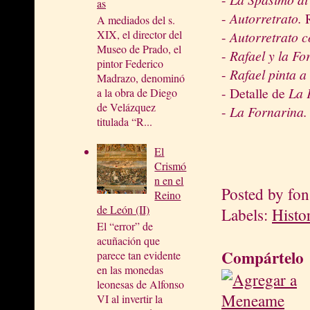
as
-
Autorretrato.
R
A mediados del s.
XIX, el director del
-
Autorretrato c
Museo de Prado, el
-
Rafael y la Fo
pintor Federico
-
Rafael pinta a
Madrazo, denominó
- Detalle de
La 
a la obra de Diego
de Velázquez
-
La Fornarina.
titulada “R...
El
Crismó
n en el
Posted by
fon
Reino
de León (II)
Labels:
Histo
El “error” de
acuñación que
Compártelo
parece tan evidente
en las monedas
leonesas de Alfonso
VI al invertir la