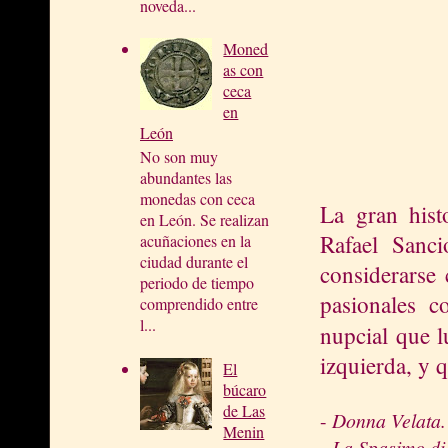
noveda...
Moned
as con
ceca
en
León
No son muy
abundantes las
monedas con ceca
La gran hist
en León. Se realizan
Rafael Sanci
acuñaciones en la
ciudad durante el
considerarse 
periodo de tiempo
pasionales c
comprendido entre
l...
nupcial que l
izquierda, y 
El
búcaro
de Las
-
Donna Velata.
Menin
-
La Spasimo di 