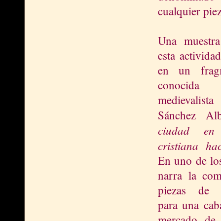
cualquier pie
Una muestra
esta activida
en un frag
conocida
medievali
Sánchez Alb
ciudad en
cristiana ha
En uno de los
narra la com
piezas de m
pa
ra una cab
mercado de 