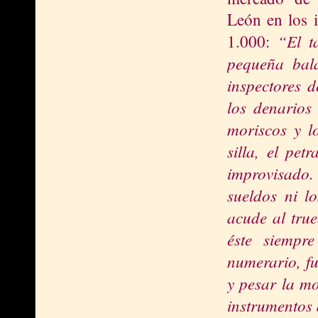
León en los i
“El t
1.000:
pequeña bal
inspectores d
los denarios
moriscos y l
silla, el pet
improvisado. 
sueldos ni l
acude al true
éste siempr
numerario, fu
y pesar la m
instrumentos