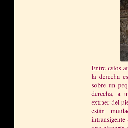
Entre estos a
la derecha e
sobre un peq
derecha, a i
extraer del p
están mutil
intransigente
una alegoría 