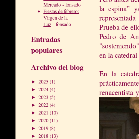
Mercado
- fonsado
la espina” y
Fiestas de febrero:
representada
Virgen de la
Luz
- fonsado
Prueba de ell
Pedro de Ans
Entradas
"sosteniendo"
populares
en la catedra
Archivo del blog
En la catedr
prácticament
2025
(1)
►
2024
(4)
►
renacentista 
2023
(5)
►
2022
(4)
►
2021
(10)
►
2020
(11)
►
2019
(8)
►
2018
(13)
►