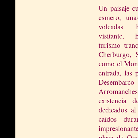
Un paisaje c
esmero, una
volcadas 
visitante,
turismo tran
Cherburgo, S
como el Mont
entrada, las 
Desembarco 
Arromanches,
existencia 
dedicados al
caídos dur
impresionant
playa de Om