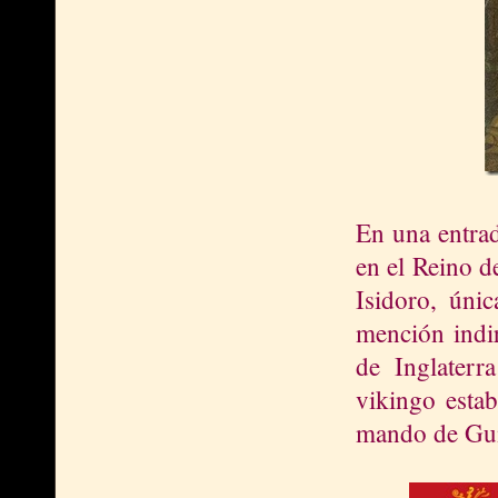
En una entrad
en el Reino d
Isidoro, úni
mención indir
de Inglater
vikingo estab
mando de Gui