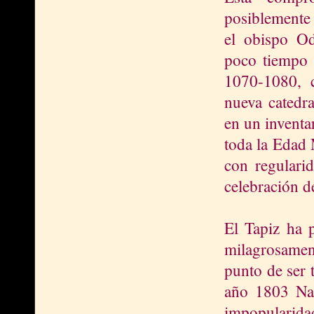
posiblemente
el obispo Od
poco tiempo d
1070-1080, 
nueva catedr
en un inventa
toda la Edad 
con regularid
celebración de
El Tapiz ha p
milagrosamen
punto de ser 
año 1803 Nap
impopularida