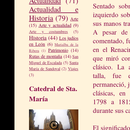
Actualidad
(71)
Sentado sob
Actualidad e
izquierdo sob
Historia
(79)
Arte
sus manos tra
(15)
Arte y actualidad
(9)
A pesar de
Arte y costumbres
(5)
Historia
(44)
Los judíos
comentado, fu
en León
(6)
Marialba de la
en el
Renacim
Patrimonio
(14)
Ribera
(1)
Rutas de montaña
(14)
que miró co
San
Miguel de Escalada
(5)
Santa
clásico. La
María de Sandoval
(2)
Viajes
talla, fue
(3)
permaneció, j
Catedral de Sta.
clásicas, en
María
1798 a 1815
durante sus c
El significad