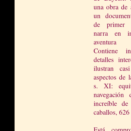
una obra de 
un document
de primer 
narra en i
aventura 
Contiene in
detalles inte
ilustran cas
aspectos de l
s. XI: equi
navegación 
increíble de
caballos, 626 
Está compr