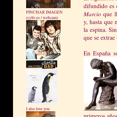
difundido es 
PINCHAR IMAGEN
Marcio
que l
(cyltv.es / webcam)
y, hasta que 
la espina. Si
que se extrae 
En España s
I also love you
primeros años 