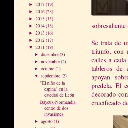
2017
(19)
►
2016
(23)
►
2015
(15)
►
sobresaliente
2014
(18)
►
2013
(16)
►
2012
(17)
►
Se trata de 
2011
(19)
▼
triunfo, con
diciembre
(3)
►
calles a cada
noviembre
(2)
►
tableros de 
octubre
(1)
►
apoyan sobr
septiembre
(2)
▼
"El niño de la
predela. El 
espina" en la
decorado con 
catedral de León
crucificado d
Bayeux-Normandía:
centro de dos
invasiones
agosto
(1)
►