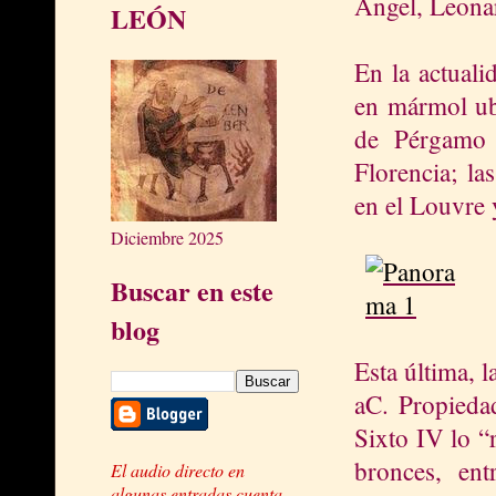
Ángel, Leonar
LEÓN
En la actuali
en mármol ub
de Pérgamo 
Florencia; la
en el Louvre
Diciembre 2025
Buscar en este
blog
Esta última, 
aC. Propieda
Sixto IV lo “
bronces, ent
El audio directo en
algunas entradas cuenta