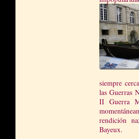
siempre cerc
las Guerras N
II Guerra M
momentáneam
rendición n
Bayeux.