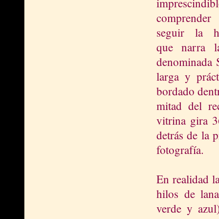
imprescindibl
comprend
seguir la hi
que narra l
denominada S
larga y prác
bordado dentr
mitad del r
vitrina gira 
detrás de la 
fotografía.
En realidad l
hilos de lana
verde y azul