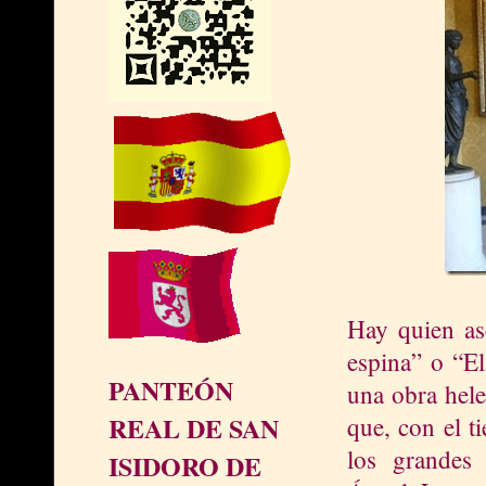
Hay quien as
espina” o “El
PANTEÓN
una obra hele
REAL DE SAN
que, con el t
los grandes 
ISIDORO DE