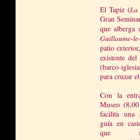
La 
El Tapiz (
Gran Seminari
que alberga 
Guillaume-le
patio exterio
existente d
(barco-iglesi
para cruzar e
Con la entr
Museo (8,00
facilita una 
guía en caste
que res