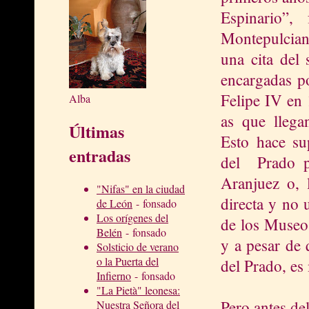
Espinario”,
Montepulciano
una cita del 
encargadas po
Felipe IV en 
Alba
as que llega
Últimas
Esto hace su
entradas
del Prado p
Aranjuez o, 
"Nifas" en la ciudad
directa y no 
de León
- fonsado
Los orígenes del
de los Museo
Belén
- fonsado
y a pesar de q
Solsticio de verano
o la Puerta del
del Prado, es
Infierno
- fonsado
"La Pietà" leonesa:
Pero antes de
Nuestra Señora del