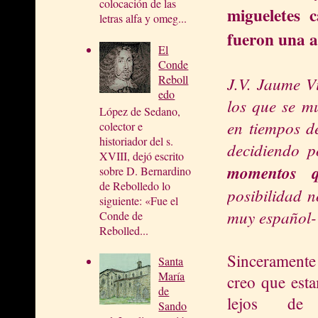
colocación de las
migueletes c
letras alfa y omeg...
fueron una a
El
Conde
Reboll
J.V. Jaume V
edo
los que se mu
López de Sedano,
en tiempos de
colector e
historiador del s.
decidiendo p
XVIII, dejó escrito
momentos q
sobre D. Bernardino
de Rebolledo lo
posibilidad 
siguiente: «Fue el
muy español- 
Conde de
Rebolled...
Sinceramente
Santa
María
creo que est
de
lejos de
Sando