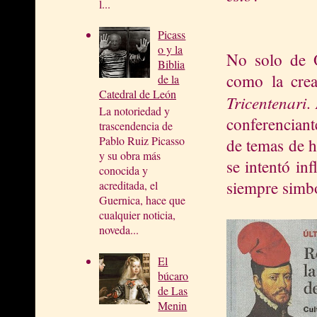
l...
Picass
o y la
No solo de 
Biblia
como la cre
de la
Catedral de León
Tricentenari
.
La notoriedad y
conferenciant
trascendencia de
Pablo Ruiz Picasso
de temas de h
y su obra más
se intentó in
conocida y
siempre simból
acreditada, el
Guernica, hace que
cualquier noticia,
noveda...
El
búcaro
de Las
Menin