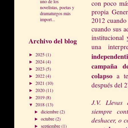
uno de los
con poco más
novelistas, poetas y
propia Gener
dramaturgos más
2012 cuando 
import...
cuando sus ad
institucional
Archivo del blog
una interp
independenti
2025
(1)
►
2024
(4)
►
campaña de
2023
(5)
►
colapso
a te
2022
(4)
►
2021
(10)
después del 2
►
2020
(11)
►
2019
(8)
►
J.V. Llevas 
2018
(13)
▼
siempre con
diciembre
(2)
►
deshacer, o 
octubre
(2)
►
septiembre
(1)
►