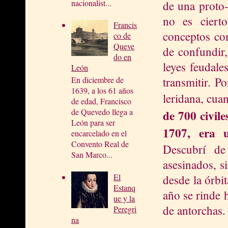
nacionalist...
de una proto-
no es ciert
Francis
conceptos com
co de
Queve
de confundir,
do en
leyes feudal
León
transmitir. P
En diciembre de
1639, a los 61 años
leridana, cu
de edad, Francisco
de Quevedo llega a
de 700 civile
León para ser
1707, era 
encarcelado en el
Convento Real de
Descubrí de
San Marco...
asesinados, s
El
desde la órbi
Estanq
año se rinde 
ue y la
de antorchas.
Peregri
na