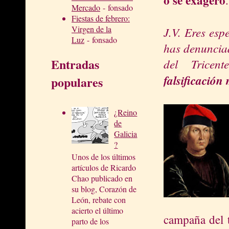
Mercado
- fonsado
Fiestas de febrero:
Virgen de la
J.V. Eres esp
Luz
- fonsado
has denunciad
Entradas
del Tricen
falsificació
populares
¿Reino
de
Galicia
?
Unos de los últimos
artículos de Ricardo
Chao publicado en
su blog, Corazón de
León, rebate con
acierto el último
campaña del t
parto de los