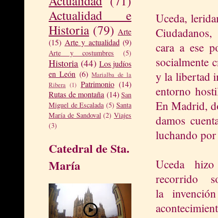
Actualidad
(71)
Actualidad e
Uceda, lerida
Historia
(79)
Ciudadanos, 
Arte
(15)
Arte y actualidad
(9)
cara a ese po
Arte y costumbres
(5)
socialmente c
Historia
(44)
Los judíos
en León
(6)
y la libertad 
Marialba de la
Patrimonio
(14)
Ribera
(1)
entorno hosti
Rutas de montaña
(14)
San
En Madrid, do
Miguel de Escalada
(5)
Santa
María de Sandoval
(2)
Viajes
damos cuenta
(3)
luchando por 
Catedral de Sta.
Uceda hizo
María
recorrido s
la invenció
acontecimien