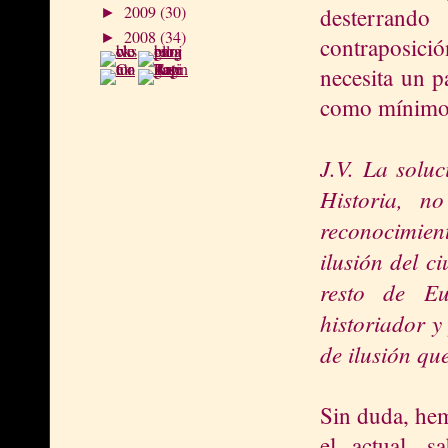
2009
(30)
desterrand
►
2008
(34)
►
contraposició
necesita un p
como mínimo a
J.V. La soluc
Historia, n
reconocimient
ilusión del c
resto de Eu
historiador y
de ilusión qu
Sin duda, he
el actual, 