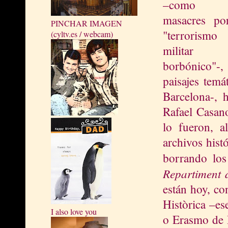
–como l
masacres po
PINCHAR IMAGEN
"terrorismo
(cyltv.es / webcam)
militar
borbónico"-,
paisajes temá
Barcelona-, 
Rafael Casano
lo fueron, al
archivos hist
borrando los
Repartiment 
están hoy, co
Històrica –es
I also love you
o Erasmo de R