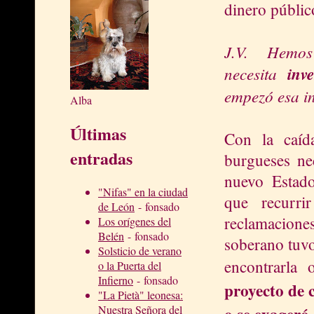
dinero públic
J.V. Hemos 
necesita
inv
empezó esa i
Alba
Últimas
Con la caíd
entradas
burgueses ne
nuevo Estado
"Nifas" en la ciudad
que recurrir
de León
- fonsado
reclamaciones
Los orígenes del
Belén
- fonsado
soberano tuvo
Solsticio de verano
encontrarla
o la Puerta del
Infierno
- fonsado
proyecto de 
"La Pietà" leonesa:
o se exageró
Nuestra Señora del
.