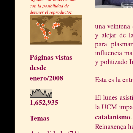
con la posibilidad de
detener el reproductor.
una veintena 
y alejar de l
para plasmar
influencia ma
Páginas vistas
y politizado I
desde
enero/2008
Esta es la ent
El lunes asis
1,652,935
la UCM impar
catalanismo
Temas
Reinaxença ha