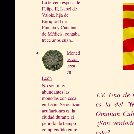
La tercera esposa de
Felipe II, Isabel de
Valois, hija de
Enrique II de
Francia y Catalina
de Médicis, contaba
trece años cuan...
Moned
as con
ceca
en
León
No son muy
abundantes las
J.V. Una de l
monedas con ceca
es la del "
t
en León. Se realizan
acuñaciones en la
Omnium Cultu
ciudad durante el
¿Son verdade
periodo de tiempo
comprendido entre
esto?