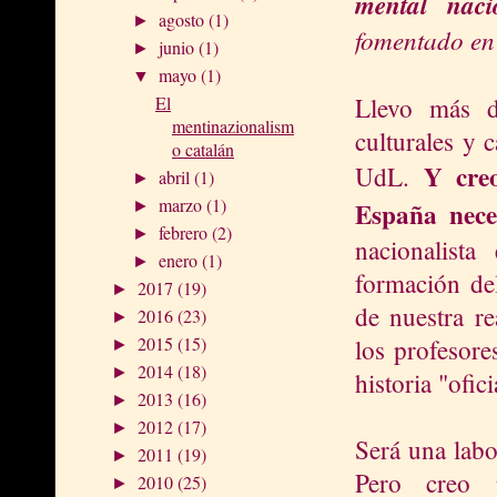
mental naci
agosto
(1)
►
fomentado en
junio
(1)
►
mayo
(1)
▼
Llevo más d
El
mentinazionalism
culturales y 
o catalán
Y creo
UdL.
abril
(1)
►
marzo
(1)
España nece
►
febrero
(2)
►
nacionalist
enero
(1)
►
formación de
2017
(19)
►
de nuestra re
2016
(23)
►
2015
(15)
los profesore
►
2014
(18)
►
historia "ofici
2013
(16)
►
2012
(17)
►
Será una labo
2011
(19)
►
Pero creo p
2010
(25)
►