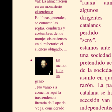
val: La alimentación
"rauxa" au
en un monasterio
algunos
cisterciense
dirigentes
En líneas generales,
se conocen las
catalanes 
reglas, conductas y
perdido
costumbres de los
monjes cistercienses
"seny".
en el refectorio: el
estamos ante
silencio obligado, ...
una sociedad
En
pretendido ac
memor
de la socied
ia de
un
asunto en que
genio
razón. La pa
. No vamo s a
catalana se h
comentar aquí la
trascendencia
secesión van 
literaria de Lope de
independentis
Vega, considerado