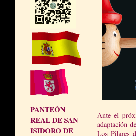
PANTEÓN
Ante el próx
REAL DE SAN
adaptación de
ISIDORO DE
Los Pilares d