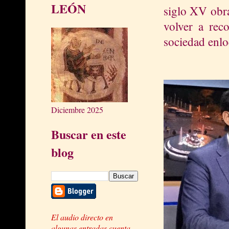
LEÓN
siglo XV obra
volver a rec
sociedad enlo
Diciembre 2025
Buscar en este
blog
El audio directo en
algunas entradas cuenta