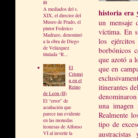
as
A mediados del s.
historia era
XIX, el director del
un mensaje d
Museo de Prado, el
pintor Federico
víctima. En s
Madrazo, denominó
los ejército
a la obra de Diego
de Velázquez
borbónicos c
titulada “R...
que azotó a l
que en campa
El
Crismó
exclusivamen
n en el
itinerantes de
Reino
de León (II)
denominaron 
El “error” de
una imagen d
acuñación que
Realmente lo
parece tan evidente
en las monedas
tipo de exces
leonesas de Alfonso
austracistas
VI al invertir la