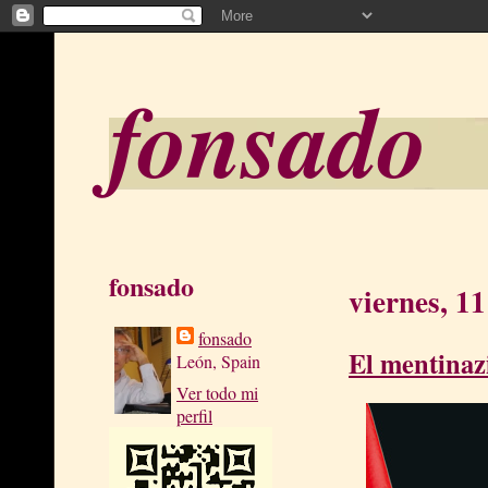
fonsado
fonsado
viernes, 1
fonsado
El mentinaz
León, Spain
Ver todo mi
perfil