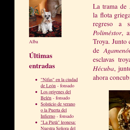
La trama de
la flota grieg
regreso a s
Poliméstor
, 
Troya. Junto 
Alba
Agamenó
de
Últimas
esclavas tro
entradas
Hécuba
, jun
ahora concub
"Nifas" en la ciudad
de León
- fonsado
Los orígenes del
Belén
- fonsado
Solsticio de verano
o la Puerta del
Infierno
- fonsado
"La Pietà" leonesa:
Nuestra Señora del