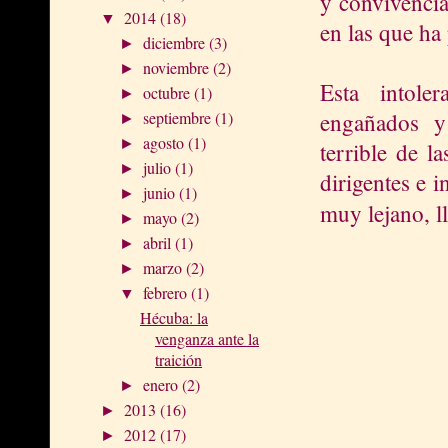
y convivencia
2014
(18)
▼
en las que ha
diciembre
(3)
►
noviembre
(2)
►
Esta intole
octubre
(1)
►
engañados y
septiembre
(1)
►
agosto
(1)
►
terrible de 
julio
(1)
►
dirigentes e 
junio
(1)
►
muy lejano, ll
mayo
(2)
►
abril
(1)
►
marzo
(2)
►
febrero
(1)
▼
Hécuba: la
venganza ante la
traición
enero
(2)
►
2013
(16)
►
2012
(17)
►