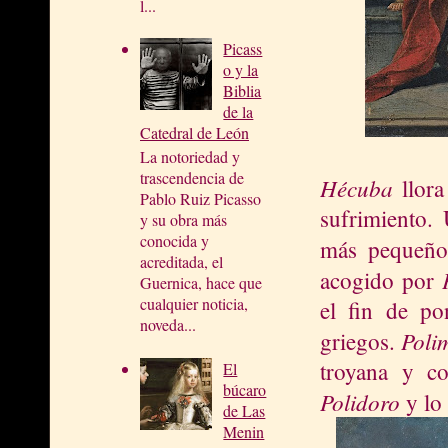
l...
Picass
o y la
Biblia
de la
Catedral de León
La notoriedad y
trascendencia de
Hécuba
llora
Pablo Ruiz Picasso
sufrimiento.
y su obra más
conocida y
más pequeño,
acreditada, el
acogido por
Guernica, hace que
cualquier noticia,
el fin de po
noveda...
Poli
griegos.
troyana y co
El
búcaro
Polidoro
y lo 
de Las
Menin