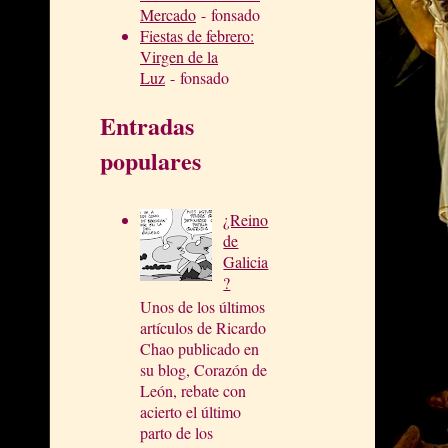
Mercado
- fonsado
Fiestas de febrero:
Virgen de la
Luz
- fonsado
Entradas
populares
¿Reino
de
Galicia
?
Unos de los últimos
artículos de Ricardo
Chao publicado en
su blog, Corazón de
León, rebate con
acierto el último
parto de los