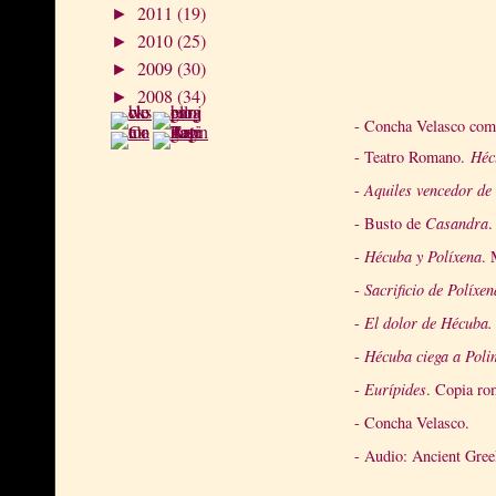
2011
(19)
►
2010
(25)
►
2009
(30)
►
2008
(34)
►
- Concha Velasco co
- Teatro Romano.
Héc
-
Aquiles vencedor de
- Busto de
Casandra
.
-
Hécuba y Políxena
. 
-
Sacrificio de Políxe
-
El dolor de Hécuba.
-
Hécuba ciega a Poli
-
Eurípides
. Copia ro
- Concha Velasco.
- Audio: Ancient Gre