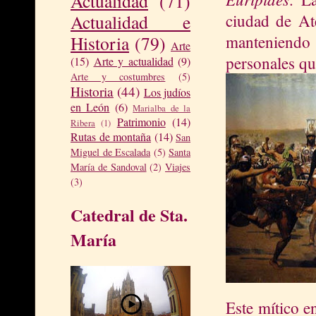
Actualidad
(71)
ciudad de At
Actualidad e
manteniendo
Historia
(79)
Arte
personales qu
(15)
Arte y actualidad
(9)
Arte y costumbres
(5)
Historia
(44)
Los judíos
en León
(6)
Marialba de la
Patrimonio
(14)
Ribera
(1)
Rutas de montaña
(14)
San
Miguel de Escalada
(5)
Santa
María de Sandoval
(2)
Viajes
(3)
Catedral de Sta.
María
Este mítico e