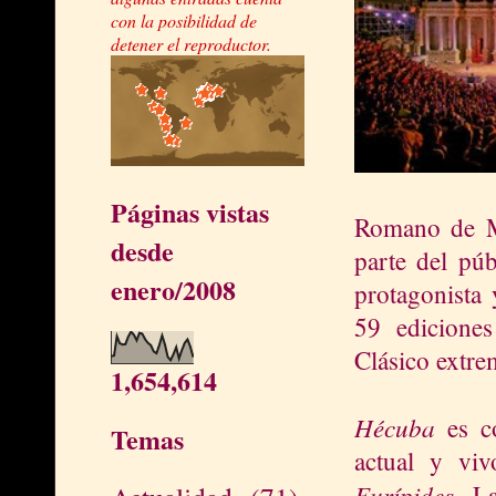
con la posibilidad de
detener el reproductor.
Páginas vistas
Romano de Mé
desde
parte del púb
enero/2008
protagonista 
59 ediciones
Clásico extre
1,654,614
Hécuba
es co
Temas
actual y viv
Eurípides
. L