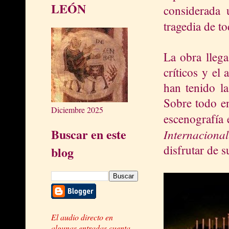
LEÓN
considerada 
tragedia de to
La obra llega
críticos y el
han tenido la
Sobre todo en
Diciembre 2025
escenografía 
Buscar en este
Internaciona
disfrutar de s
blog
El audio directo en
algunas entradas cuenta