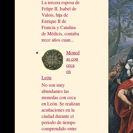
La tercera esposa de
Felipe II, Isabel de
Valois, hija de
Enrique II de
Francia y Catalina
de Médicis, contaba
trece años cuan...
Moned
as con
ceca
en
León
No son muy
abundantes las
monedas con ceca
en León. Se realizan
acuñaciones en la
ciudad durante el
periodo de tiempo
comprendido entre