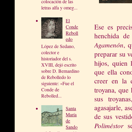
colocación de las
letras alfa y omeg...
El
Ese es prec
Conde
Reboll
henchida de 
edo
Agamenón
, 
López de Sedano,
colector e
preparar su 
historiador del s.
hijos, quien
XVIII, dejó escrito
que ella con
sobre D. Bernardino
de Rebolledo lo
creer en la e
siguiente: «Fue el
troyana, que
Conde de
Rebolled...
sus troyana
agasajarle, as
Santa
María
de sus vesti
de
Poliméstor
s
Sando