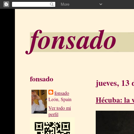
fonsado
fonsado
jueves, 13 
fonsado
Hécuba: la v
León, Spain
Ver todo mi
perfil