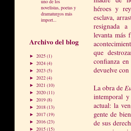
uno de los
héroes y rey
novelistas, poetas y
dramaturgos más
esclava, arras
import...
resignada a 
levanta más f
Archivo del blog
acontecimie
que destroz
2025
(1)
►
confianza en
2024
(4)
►
devuelve con 
2023
(5)
►
2022
(4)
►
2021
(10)
►
Eu
La obra de
2020
(11)
►
intemporal y
2019
(8)
►
actual: la ve
2018
(13)
►
gente de bien
2017
(19)
►
de sus derech
2016
(23)
►
2015
(15)
►