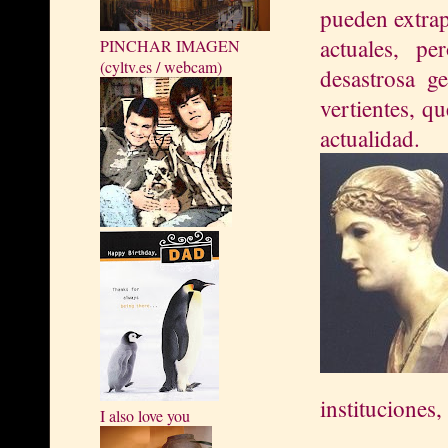
pueden extrap
actuales, p
PINCHAR IMAGEN
(cyltv.es / webcam)
desastrosa g
vertientes, q
actualidad.
instituciones,
I also love you