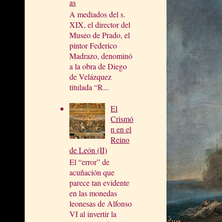
as
A mediados del s.
XIX, el director del
Museo de Prado, el
pintor Federico
Madrazo, denominó
a la obra de Diego
de Velázquez
titulada “R...
El
Crismó
n en el
Reino
de León (II)
El “error” de
acuñación que
parece tan evidente
en las monedas
leonesas de Alfonso
VI al invertir la