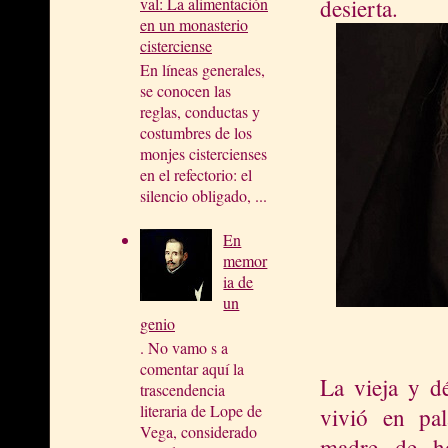
desierta.
val: La alimentación
en un monasterio
cisterciense
En líneas generales,
se conocen las
reglas, conductas y
costumbres de los
monjes cistercienses
en el refectorio: el
silencio obligado, ...
En
memor
ia de
un
genio
. No vamo s a
comentar aquí la
La vieja y d
trascendencia
literaria de Lope de
vivió en pa
Vega, considerado
madre de h