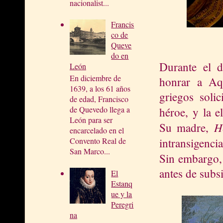
nacionalist...
Francis
co de
Queve
do en
Durante el d
León
En diciembre de
honrar a Aq
1639, a los 61 años
griegos soli
de edad, Francisco
de Quevedo llega a
héroe, y la e
León para ser
H
Su madre,
encarcelado en el
intransigenci
Convento Real de
San Marco...
Sin embargo
antes de subs
El
Estanq
ue y la
Peregri
na