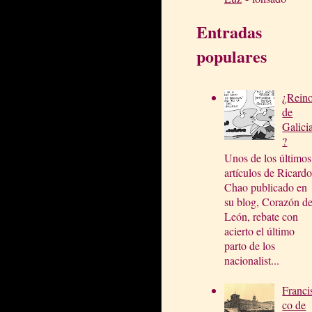
Entradas
populares
¿Rein
de
Galici
?
Unos de los últimos
artículos de Ricardo
Chao publicado en
su blog, Corazón d
León, rebate con
acierto el último
parto de los
nacionalist...
Franci
co de