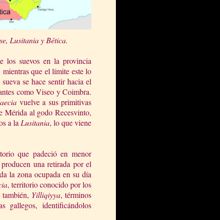
e, Lusita
nia y Bética.
e los suevos en la provincia
 mientras que el límite este lo
ueva se hace sentir hacia el
antes como Viseo y Coimbra.
aecia
vuelve a sus primitivas
 de Mérida al godo Recesvinto,
vos a
la
Lusitania
, lo que viene
itorio que padeció en menor
 producen una retirada por el
ada la zona ocupada en su día
cia
, territorio conocido por los
 también,
Yilliqiyya
, términos
s gallegos, identificándolos