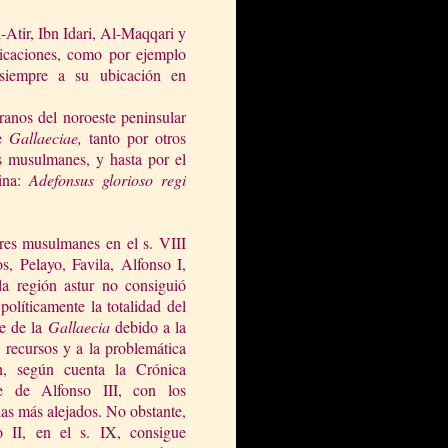
-Atir, Ibn Idari, Al-Maqqari y
ubicaciones, como por ejemplo
 siempre a su ubicación en
eranos del noroeste peninsular
de
Gallaeciae,
tanto por otros
s musulmanes, y hasta por el
mina:
Adefonsus glorioso regi
ores musulmanes en el s. VIII
s, Pelayo, Favila, Alfonso I,
la región astur no consiguió
políticamente la totalidad del
te de
la
Gallaecia
debido a la
e recursos y a la problemática
ón, según cuenta
la Crónica
e
de Alfonso III, con los
las más alejados. No obstante,
o II, en el s. IX, consigue