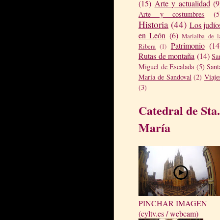
(15)
Arte y actualidad
(9
Arte y costumbres
(5
Historia
(44)
Los judío
en León
(6)
Marialba de l
Patrimonio
(14
Ribera
(1)
Rutas de montaña
(14)
Sa
Miguel de Escalada
(5)
Sant
María de Sandoval
(2)
Viaje
(3)
Catedral de Sta.
María
PINCHAR IMAGEN
(cyltv.es / webcam)