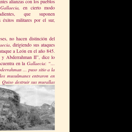
ntes alianzas con los pueblos
a
Gallaecia
,
en cierto modo
endientes, que suponen
 éxitos militares por el sur,
ses, no hacen distinción del
aeci
a
, dirigiendo sus ataques
l ataque a León en el año 845.
 y Abderrahman II”, dice lo
encuentra en
l
a
Gallaecia
:
“…
derrahman … puso sitio a la
 los
mu
sulmanes entraron en
 Quiso destruir sus murallas