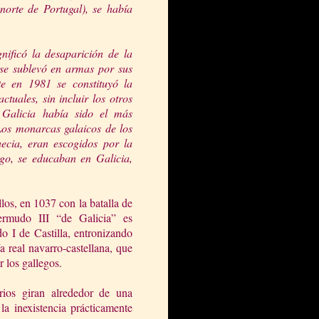
 norte de
Portugal), se había
nificó la desaparición de la
s se sublevó en armas por
sus
te en 1981 se constituyó la
uales, sin incluir los otros
 Galicia había sido el más
Los monarcas galaicos de los
aecia, eran escogidos por la
ego, se educaban en Galicia,
los, en 1037 con la batalla de
rmudo III “de Galicia” es
o I de Castilla, entronizando
ía real navarro-castellana, que
 los gallegos.
rios giran alrededor de una
la inexistencia prácticamente