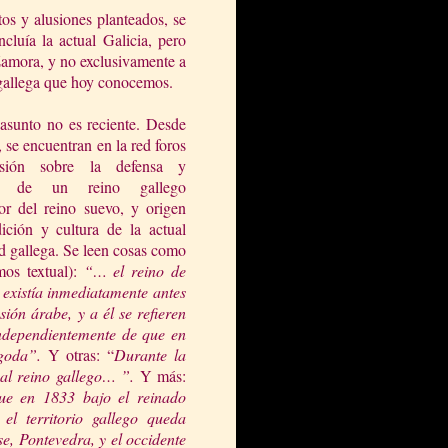
os y alusiones planteados, se
ncluía la actual Galicia, pero
Zamora, y no exclusivamente a
 gallega que hoy cono
cemos.
 asunto no es reciente. Desde
 se encuentran en la red foros
usión sobre la defensa y
cia de un reino gallego
or del reino suevo, y origen
dición y cultura de la actual
 gallega. Se leen cosas como
amos textual):
“… el reino de
 existía
inmediatamente antes
sión árabe, y a él se refieren
independientemente de que en
goda”.
Y otras: “
Durante
la
 al
reino gallego… ”.
Y más:
que en 1833 bajo el reinado
y
el territorio gallego queda
e, Pontevedra, y el occidente