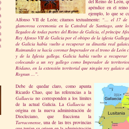
del Reino de León, qu
)
apéndice en el reino
)
ejemplo, lo que se c
s
Alfonso VII de León; citamos textualmente:
“… el 17 de 
a
glamorosa ceremonia en
la Catedral
de Santia
go, ante lo
)
lle
gados de todas partes del Reino de Galicia, el príncipe A
n
Rey Afonso VII de Galicia por el obispo de la iglesia Galle
a
de Galicia había vuelto a recuperar su dinastía real
galai
s
Raimundes se
hacía coronar Imperador e
n el trono de León 
y de
la Iglesia
gallega. Galicia había vuelto a recuperar 
colocando a un rey gallego como Imperador de territorios 
Ródano, en la extensió
n territorial que ningún re
y galaico a
Regnun …”.
Debe de quedar claro, como apunta
Ricardo Chao, que las referencias a
la
Ga
llaecia
no corresponden a los límites
de la actual Galicia.
La
Gallaecia
se
origina en la nueva administración de
Diocleciano, que fracciona
la
Tarraconense
, una de las tres provincias
que tenían su origen en la administración