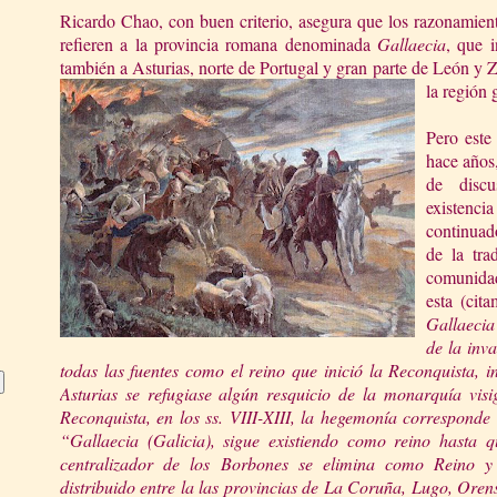
Ricardo Chao, con buen criterio, asegura que los razonamient
refieren a la provincia romana denominada
Gallaecia
, que i
también a Asturias, norte de Portugal y gran parte de León y 
la región
Pero este
hace años,
de disc
existen
continuad
de la tra
comunidad
esta (cit
Gallaec
ia
de la inva
todas las fuentes c
omo el reino que inició
la Reconquista
, 
Asturias se refugiase algún resquicio de la monarquía visi
Reconquista
, en los ss. VIII-XIII, la hege
monía corresponde
“Gallaecia (Galicia), sigue existiendo como reino hasta 
centralizador de los Borbones se elimina como Reino 
distribuido entre la las provincias de
La
Coruña
, Lugo, Orens