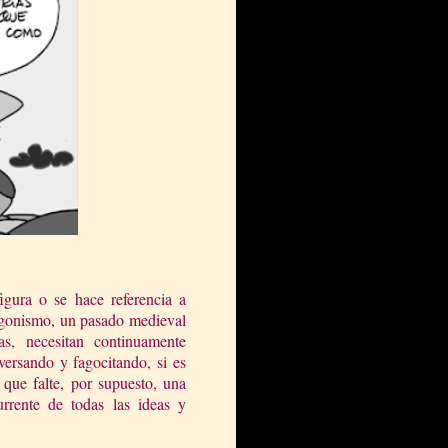
gura o se hace referencia a
tagonismo, un pasado medieval
s, necesitan continuamente
giversando y fagocitando, si es
n que falte, por supuesto, una
rrente de todas las ideas y