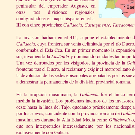
peninsular del emperador Augusto, en
otras tres divisiones regionales,
configurándose el mapa hispano en el s.
III con cinco provincias:
Gallaecia, Cartaginense, Tarraconens
La invasión bárbara en el 411, supone el establecimiento d
Gallaecia
, cuya frontera sur venía delimitada por el río Duero,
conformaba el Esla-Cea. En un primer momento la expansión s
sur, invadiendo
la
Lusitania
y dominando ciudades tan import
Una vez derrotados por los visigodos, la provincia de
la
Gall
fronteras tras el Duero, al reclamar y exigir el metropolitano
la devolución de las sedes episcopales arrebatadas por los sue
a demostrar la permanencia de la división provincial romana.
En la irrupción musulmana,
la
Gallaecia
fue el único terr
medida la invasión. Los problemas internos de los invasores,
oeste hasta la línea del Tajo, quedando prácticamente despej
por los suevos, coincidente con la provincia romana de
Gallae
musulmanes durante
la Alta Edad
Media como
Gilliqiyyah
o,
que son interpretados interesadamente por los nacionalista
exclusivamente con Galicia.