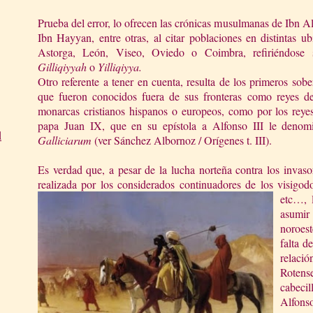
Prueba del error, lo ofrecen las crónicas musulmanas de Ibn Al
Ibn Hayyan, entre otras, al citar poblaciones en distintas 
Astorga, León, Viseo, Oviedo o Coimbra, refiriéndose
Gilliqiyyah
o
Yilliqiyya.
Otro referente a tener en cuenta, resulta de los primeros sob
que fueron conocidos fuera de sus fronteras como reyes 
monarcas cristianos hispanos o europeos, como por los reye
papa Juan IX, que en su epístola a Alfonso III le deno
d
Galliciarum
(ver Sánchez Albornoz / Orígenes t. III).
Es verdad que, a pesar de la lucha norteña contra los invas
realizada por los considerados continuadores de los visigodo
etc…, 
asumir 
noroes
falta d
relaci
Rotens
cabecil
Alfons