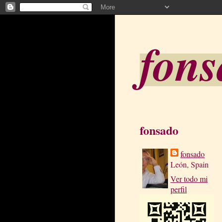
fon
fonsado
fonsado
León, Spain
Ver todo mi
perfil