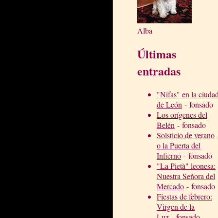
Alba
Últimas
entradas
"Nifas" en la ciuda
de León
- fonsado
Los orígenes del
Belén
- fonsado
Solsticio de verano
o la Puerta del
Infierno
- fonsado
"La Pietà" leonesa:
Nuestra Señora del
Mercado
- fonsado
Fiestas de febrero:
Virgen de la
Luz
- fonsado