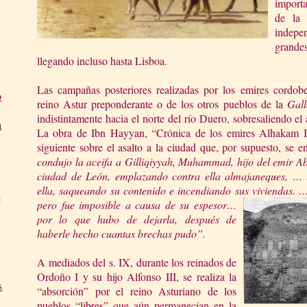
importa
de
l
indep
grandes
llegando incluso hasta Lisboa.
Las campañas posteriores realizadas por los emires cordobe
o
reino Astur preponderante o de los otros pueblos de
la
Gall
indistintamente hacia el norte del río Duero, sobresaliendo e
a
La obra de Ibn Hayyan, “Crónica de los emires Alhakam I
siguiente sobre el asalto a la ciudad que, por supuesto, se 
c
onduj
o la aceifa a Gilliqiyyah
, Muhammad, hijo del emir Ab
ciudad de León, emplazando contra ella almajaneques, …
ella, saqueando su contenido e incendiando sus v
iviendas. …
e
pero fue imposible a causa de su espesor…
por lo que hubo de dejarla, después de
haberle hecho cuantas brechas pudo”.
A mediados del s. IX, durante los reinados de
Ordoño I y su hijo Alfonso III, se realiza la
s
“absorción” por el reino Asturiano de los
pueblos “libres” que aún permanecían en
la