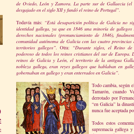
de Oviedo, León y Zamora. La parte sur de Gallaecia (el
desgajado en el siglo XII y fundó el reino de Portugal”.
Todavía más:
“Está desaparición política de Galicia no sig
identidad gallega, ya que en 1846 una minoría de gallego
derechos nacionales (pronunciamiento de 1846), finalmen
comunidad autónoma de Galicia con las cuatro provincias act
territorios gallegos”.
Otra:
“Durante siglos, el Reino de
poderoso de todos los reinos cristianos del sur de Europa. 
reinos de Galicia y León, el territorio de la antigua Gall
nobleza gallega, eran reyes gallegos que hablaban en gall
gobernaban en gallego
y eran enterrados en Galicia”.
Todo cambia, según el
Tamarón, cuando Ve
derrotado por Fernand
“en Galicia” la dinast
)
nunca fue aceptada por
e
Todos estos comenta
supremacía gallega y 
e