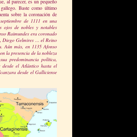
e, al parecer, es un pequeño
 gallego. Baste como último
uenta sobre la coronación de
septiembre de 1111 en una
s oj
os de nobles y notables
fonso Raimundes era coronado
ga, Diego Gelmires … el Reino
ca. Aún más, en 1135 Afonso
con la presencia de la nob
leza
sua predominancia política,
desde el Atlántico hasta el
lcanzara desde el Galliciense