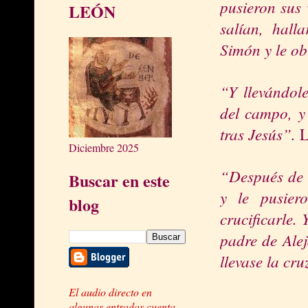
pusieron sus 
LEÓN
salían, hal
Simón y le ob
“Y llevándol
del campo, y 
tras Jesús”.
L
Diciembre 2025
“Después de 
Buscar en este
y le pusier
blog
crucificarle.
padre de Alej
llevase la cru
El audio directo en
algunas entradas cuenta