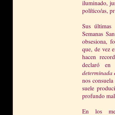
iluminado, ju
político/as, p
Sus últimas 
Semanas Santa
obsesiona, f
que, de vez e
hacen record
declaró en
determinada e
nos consuela 
suele produc
profundo male
En los med