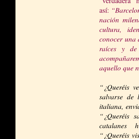
“verdadera” h
“Barcelon
así:
nación milen
cultura, ide
conocer una a
raíces y de
acompañaremo
aquello que n
“¿Queréis ve
salvarse de
italiana, env
“¿Queréis s
catalanes 
“¿Queréis vi