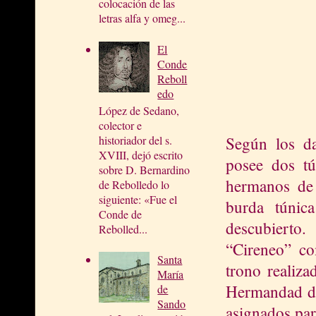
colocación de las
letras alfa y omeg...
El
Conde
Reboll
edo
López de Sedano,
colector e
Según los da
historiador del s.
XVIII, dejó escrito
posee dos tú
sobre D. Bernardino
hermanos de 
de Rebolledo lo
siguiente: «Fue el
burda túnic
Conde de
descubierto
Rebolled...
“Cireneo” co
Santa
trono realiza
María
Hermandad de
de
Sando
asignados par