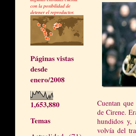
con la posibilidad de
detener el reproductor.
Páginas vistas
desde
enero/2008
Cuentan que 
1,653,880
de Cirene. E
Temas
hundidos y, 
volvía del tr