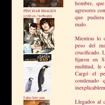
hombre, que 
agresores con
PINCHAR IMAGEN
(cyltv.es / webcam)
que pudier
malo.
Mientras lo 
peso del ma
crucificado. 
fijaron en 
multitud, le
Cargó el pe
condenado q
inexplicableme
I also love you
Llegados al d