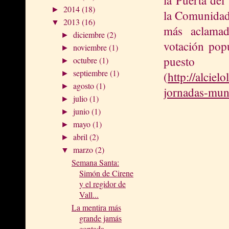
2014
(18)
►
la Comunidad
2013
(16)
▼
más aclamad
diciembre
(2)
►
votación pop
noviembre
(1)
►
puesto
octubre
(1)
►
septiembre
(1)
(
http://alcie
►
agosto
(1)
►
jornadas-mund
julio
(1)
►
junio
(1)
►
mayo
(1)
►
abril
(2)
►
marzo
(2)
▼
Semana Santa:
Simón de Cirene
y el regidor de
Vall...
La mentira más
grande jamás
contada