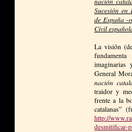
nación catal
Sucesión en
de España -o
Civil españo
La visión (de
fundamenta 
imaginarias 
General Mor
nación cata
traidor y med
frente a la b
catalanas” (f
http://www.ra
desmitificar-