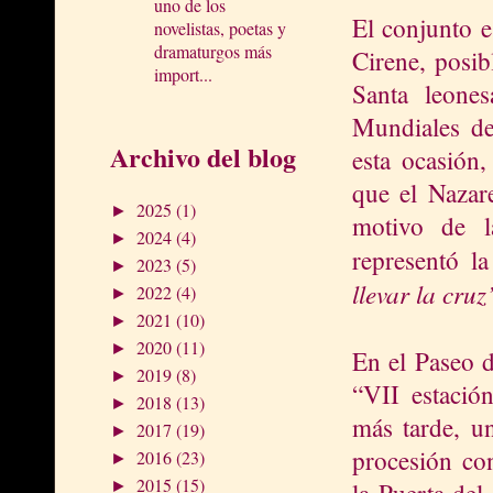
uno de los
El conjunto 
novelistas, poetas y
dramaturgos más
Cirene, posi
import...
Santa leone
Mundiales de
Archivo del blog
esta ocasión
que el Nazar
2025
(1)
►
motivo de l
2024
(4)
►
representó l
2023
(5)
►
llevar la cruz
2022
(4)
►
2021
(10)
►
2020
(11)
►
En el Paseo d
2019
(8)
►
“VII estación
2018
(13)
►
más tarde, un
2017
(19)
►
procesión con
2016
(23)
►
2015
(15)
la Puerta del
►