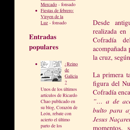
Mercado
- fonsado
Fiestas de febrero:
Virgen de la
Desde antig
Luz
- fonsado
realizada en
Entradas
Cofradía d
populares
acompañada po
la cruz, segú
¿Reino
de
La primera ta
Galicia
figura del N
?
Unos de los últimos
Cofradía enca
artículos de Ricardo
”… a de ace
Chao publicado en
su blog, Corazón de
bulto para a
León, rebate con
Jesus Naçare
acierto el último
parto de los
momentos, s