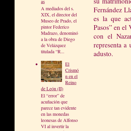
su matrimonio
as
Fernández Ll
A mediados del s.
XIX, el director del
es la que ac
Museo de Prado, el
Pasos” en el 
pintor Federico
Madrazo, denominó
con el Nazar
a la obra de Diego
representa a 
de Velázquez
titulada “R...
adusto.
El
Crismó
n en el
Reino
de León (II)
El “error” de
acuñación que
parece tan evidente
en las monedas
leonesas de Alfonso
VI al invertir la