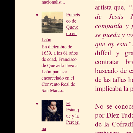
nacionalist...
“
artista que,
de Jesús N
Francis
co de
compañía y p
Queve
se pueda y vo
do en
León
que oy esta”
En diciembre de
difícil y gr
1639, a los 61 años
de edad, Francisco
contratar br
de Quevedo llega a
buscado de es
León para ser
encarcelado en el
de las tallas 
Convento Real de
implicaba la 
San Marco...
El
No se conoce
Estanq
por Díez Tuda
ue y la
Peregri
de la Cofrad
na
embargo, en