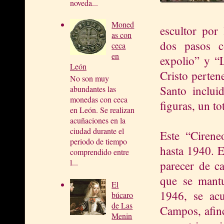
noveda...
Moned
escultor por
as con
dos pasos c
ceca
en
expolio” y “L
León
Cristo perten
No son muy
Santo inclui
abundantes las
monedas con ceca
figuras, un to
en León. Se realizan
acuñaciones en la
ciudad durante el
Este “Cirene
periodo de tiempo
hasta 1940. E
comprendido entre
l...
parecer de ca
que se mant
El
1946, se acu
búcaro
de Las
Campos, afinc
Menin