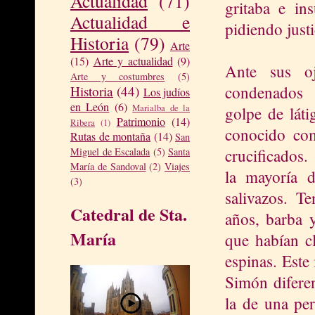
Actualidad
(71)
gritaba e in
Actualidad e
pidiendo justi
Historia
(79)
Arte
(15)
Arte y actualidad
(9)
Ante sus oj
Arte y costumbres
(5)
condenados 
Historia
(44)
Los judíos
en León
(6)
Marialba de la
golpe de láti
Patrimonio
(14)
Ribera
(1)
conocido com
Rutas de montaña
(14)
San
crucificados.
Miguel de Escalada
(5)
Santa
María de Sandoval
(2)
Viajes
la mayoría d
(3)
salivazos. T
Catedral de Sta.
años, barba y
María
que habían c
espinas. Este
Simón difere
la de una pe