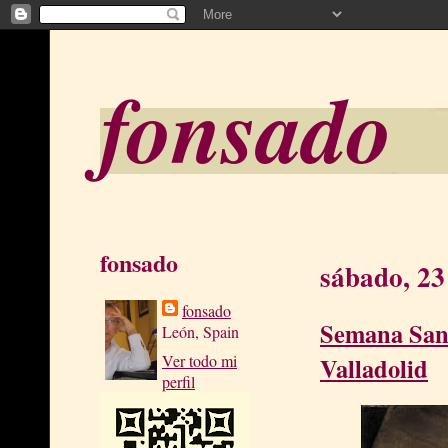
fonsado
fonsado
sábado, 23
fonsado
Semana Sant
León, Spain
Ver todo mi
Valladolid
perfil