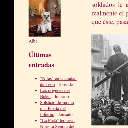
soldados le 
realmente el 
que éste, pas
Alba
Últimas
entradas
"Nifas" en la ciudad
de León
- fonsado
Los orígenes del
Belén
- fonsado
Solsticio de verano
o la Puerta del
Infierno
- fonsado
"La Pietà" leonesa:
Nuestra Señora del