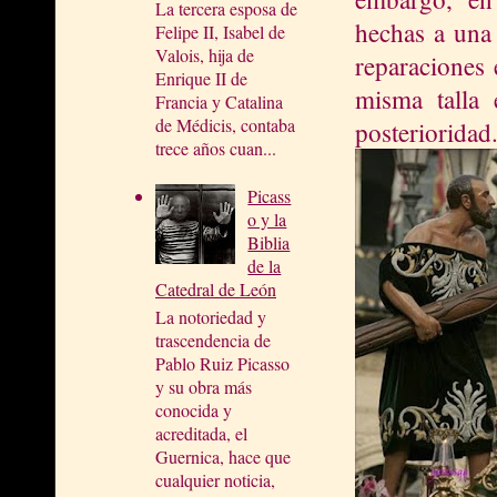
La tercera esposa de
hechas a una 
Felipe II, Isabel de
Valois, hija de
reparaciones 
Enrique II de
misma talla 
Francia y Catalina
de Médicis, contaba
posterioridad
trece años cuan...
Picass
o y la
Biblia
de la
Catedral de León
La notoriedad y
trascendencia de
Pablo Ruiz Picasso
y su obra más
conocida y
acreditada, el
Guernica, hace que
cualquier noticia,