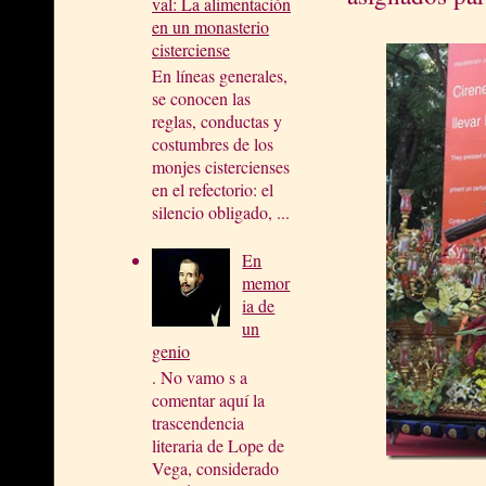
val: La alimentación
en un monasterio
cisterciense
En líneas generales,
se conocen las
reglas, conductas y
costumbres de los
monjes cistercienses
en el refectorio: el
silencio obligado, ...
En
memor
ia de
un
genio
. No vamo s a
comentar aquí la
trascendencia
literaria de Lope de
Vega, considerado