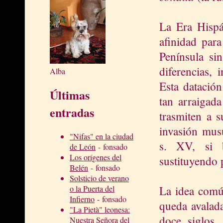
La Era Hispá
afinidad par
Península si
diferencias,
Alba
Esta datación
Últimas
tan arraigada
entradas
trasmiten a s
invasión mus
"Nifas" en la ciudad
s. XV, si b
de León
- fonsado
Los orígenes del
sustituyendo 
Belén
- fonsado
Solsticio de verano
La idea comú
o la Puerta del
Infierno
- fonsado
queda avalada
"La Pietà" leonesa:
doce siglos.
Nuestra Señora del