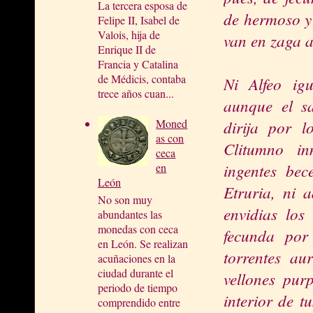
La tercera esposa de
de hermoso y 
Felipe II, Isabel de
Valois, hija de
van en zaga a
Enrique II de
Francia y Catalina
de Médicis, contaba
Ni Alfeo ig
trece años cuan...
aunque el s
dirija por l
Moned
as con
Clitumno in
ceca
ingentes bec
en
León
Etruria, ni 
No son muy
envidias los
abundantes las
monedas con ceca
fecunda por
en León. Se realizan
torrentes au
acuñaciones en la
ciudad durante el
vellones pur
periodo de tiempo
interior de t
comprendido entre