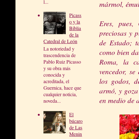
l...
mármol, émula
Picass
Eres, pues,
o y la
Biblia
preciosas y 
de la
de Estado; t
Catedral de León
La notoriedad y
como bien dad
trascendencia de
Roma, la ca
Pablo Ruiz Picasso
y su obra más
vencedor, se 
conocida y
los godos, d
acreditada, el
Guernica, hace que
armó, y goza d
cualquier noticia,
en medio de 
noveda...
El
búcaro
de Las
Menin