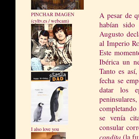
A pesar de qu
PINCHAR IMAGEN
(cyltv.es / webcam)
habían sido
Augusto decla
al Imperio R
Este momento
Ibérica un n
Tanto es así,
fecha se emp
datar los e
peninsula
completando 
se venía cit
consular cor
I also love you
condita
(la f