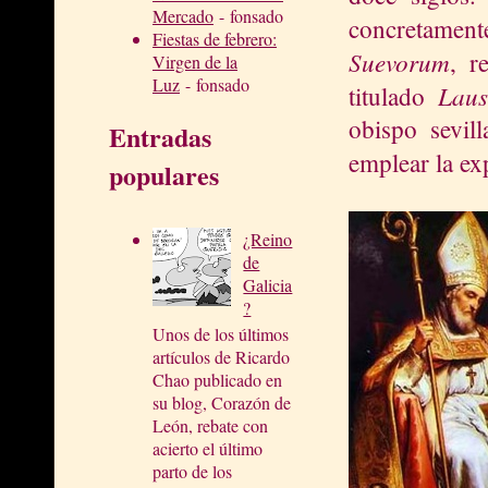
Mercado
- fonsado
concretament
Fiestas de febrero:
Suevorum
, r
Virgen de la
Luz
- fonsado
Laus
titulado
obispo sevil
Entradas
emplear la e
populares
¿Reino
de
Galicia
?
Unos de los últimos
artículos de Ricardo
Chao publicado en
su blog, Corazón de
León, rebate con
acierto el último
parto de los