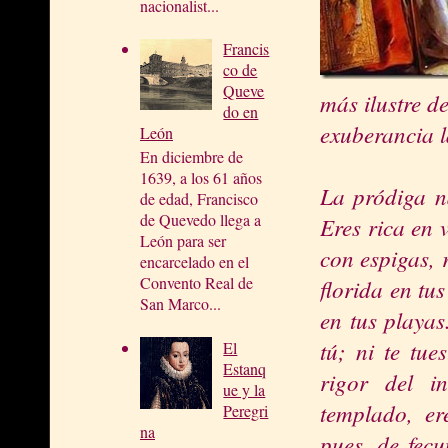
nacionalist...
Francis
co de
Queve
más ilustre d
do en
exuberancia l
León
En diciembre de
1639, a los 61 años
La pródiga na
de edad, Francisco
de Quevedo llega a
Eres rica en v
León para ser
con espigas, 
encarcelado en el
Convento Real de
florida en tu
San Marco...
en tus playa
tú; ni te tue
El
Estanq
rigor del i
ue y la
templado, er
Peregri
na
pues, de fecu