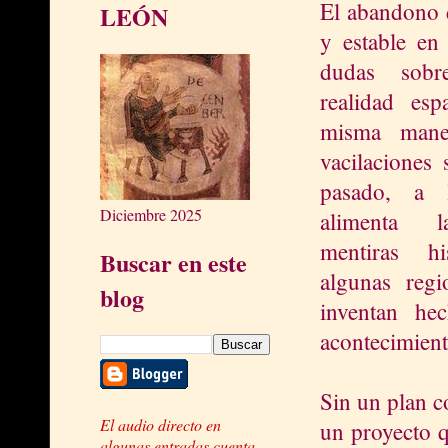
El abandono d
LEÓN
y estable en
dudas sobr
realidad esp
misma maner
vacilaciones 
pasado, a 
Diciembre 2025
alimenta l
mentiras hi
Buscar en este
algunas regi
blog
inventan hec
acontecimient
Sin un plan c
El audio directo en
un proyecto q
algunas entradas cuenta