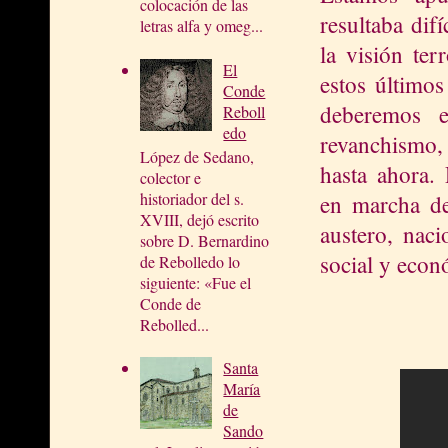
colocación de las
resultaba dif
letras alfa y omeg...
la visión ter
El
estos último
Conde
deberemos e
Reboll
edo
revanchismo, 
López de Sedano,
hasta ahora.
colector e
historiador del s.
en marcha de
XVIII, dejó escrito
austero, naci
sobre D. Bernardino
social y econ
de Rebolledo lo
siguiente: «Fue el
Conde de
Rebolled...
Santa
María
de
Sando