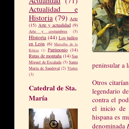
Actualidad
(71)
Actualidad e
Historia
(79)
Arte
(15)
Arte y actualidad
(9)
Arte y costumbres
(5)
Historia
(44)
Los judíos
en León
(6)
Marialba de la
Patrimonio
(14)
Ribera
(1)
Rutas de montaña
(14)
San
Miguel de Escalada
(5)
Santa
peninsular a 
María de Sandoval
(2)
Viajes
(3)
Otros citaría
Catedral de Sta.
legendario de
María
contra el pod
el inicio de 
hispana es mu
denominada