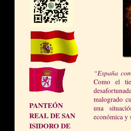
“España como
Como el tie
desafortunad
malogrado cua
PANTEÓN
una situació
REAL DE SAN
económica y s
ISIDORO DE