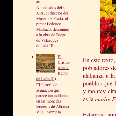
as
A mediados del s.
XIX, el director del
Museo de Prado, el
pintor Federico
Madrazo, denominó
a la obra de Diego
de Velázquez
titulada “R...
El
En este texto,
Crismó
pobladores de
n en el
Reino
alabanza a la
de León (II)
pueblos que l
El “error” de
y montes; cita
acuñación que
parece tan evidente
madre E
es la
en las monedas
leonesas de Alfonso
VI al invertir la
Estamos apu