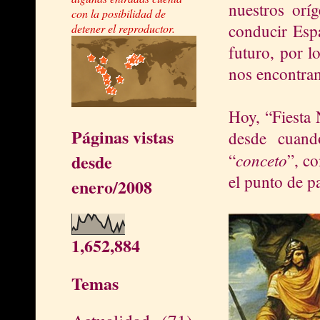
nuestros oríg
con la posibilidad de
conducir Esp
detener el reproductor.
futuro, por l
nos encontra
Hoy, “Fiesta 
Páginas vistas
desde cuand
conceto
“
”, c
desde
el punto de p
enero/2008
1,652,884
Temas