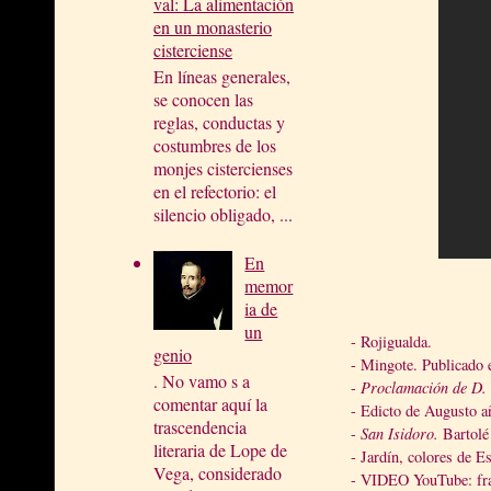
val: La alimentación
en un monasterio
cisterciense
En líneas generales,
se conocen las
reglas, conductas y
costumbres de los
monjes cistercienses
en el refectorio: el
silencio obligado, ...
En
memor
ia de
un
- Rojigualda.
genio
- Mingote. Publicado
. No vamo s a
-
Proclamación de D. 
comentar aquí la
- Edicto de Augusto 
trascendencia
-
San Isidoro.
Bartolé
literaria de Lope de
- Jardín, colores de E
Vega, considerado
- VIDEO YouTube: fra