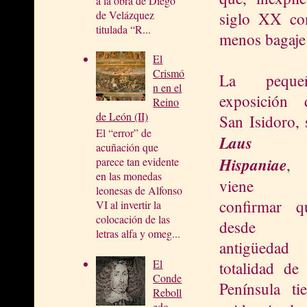
a la obra de Diego
de Velázquez
siglo XX com
titulada “R...
menos bagaje 
El
Crismó
La peque
n en el
exposición 
Reino
de León (II)
San Isidoro, 
El “error” de
Laus
acuñación que
Hispaniae
,
parece tan evidente
en las monedas
viene 
leonesas de Alfonso
confirmar q
VI al invertir la
colocación de las
desde l
letras alfa y omeg...
antigüedad 
El
totalidad de 
Conde
Península t
Reboll
edo