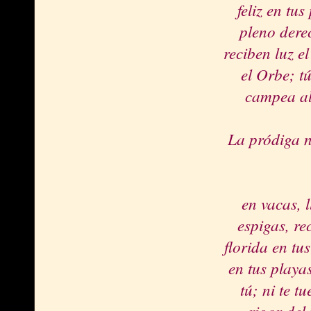
feliz en tu
pleno derec
reciben luz e
el Orbe; tú
campea al
La pródiga n
en vacas, l
espigas, re
florida en tu
en tus playa
tú; ni te tu
rigor del