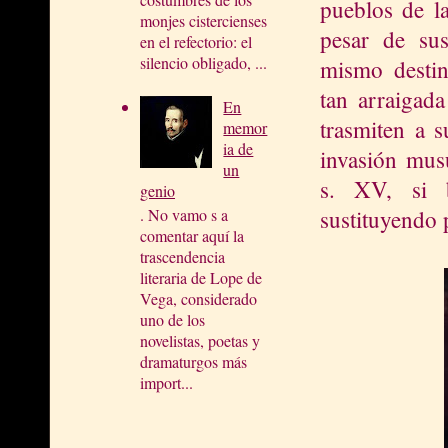
pueblos de la
monjes cistercienses
pesar de sus
en el refectorio: el
silencio obligado, ...
mismo destin
tan arraigada
En
trasmiten a s
memor
ia de
invasión mus
un
s. XV, si b
genio
sustituyendo 
. No vamo s a
comentar aquí la
trascendencia
literaria de Lope de
Vega, considerado
uno de los
novelistas, poetas y
dramaturgos más
import...