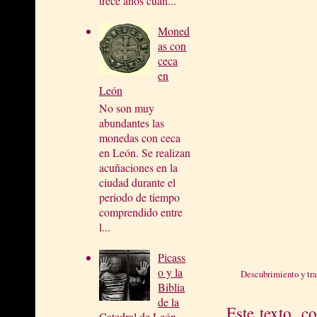
trece años cuan...
Moned
as con
ceca
en
León
No son muy
abundantes las
monedas con ceca
en León. Se realizan
acuñaciones en la
ciudad durante el
periodo de tiempo
comprendido entre
l...
Picass
o y la
Descubrimiento y tras
Biblia
de la
Este texto, 
Catedral de León