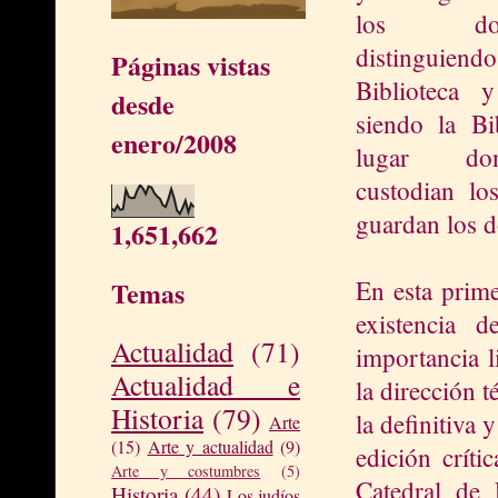
los docu
distinguie
Páginas vistas
Biblioteca 
desde
siendo la Bib
enero/2008
lugar d
custodian lo
guardan los 
1,651,662
En esta prime
Temas
existencia 
Actualidad
(71)
importancia l
Actualidad e
la dirección 
Historia
(79)
la definitiva 
Arte
(15)
Arte y actualidad
(9)
edición crít
Arte y costumbres
(5)
Catedral de
Historia
(44)
Los judíos