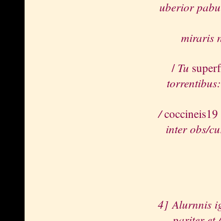
uberior pabu
miraris 
Tu
/
super
torrentibus:
/
coccineis19
inter obs/c
4] Alurnnis i
pariter et