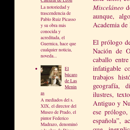
Misceláneo
de
La notoriedad y
trascendencia de
aunque, algo
Pablo Ruiz Picasso
Academia de l
y su obra más
conocida y
acreditada, el
El prólogo de
Guernica, hace que
Nación de Oc
cualquier noticia,
noveda...
caballo entre
infatigable 
El
búcaro
trabajos his
de Las
geografía, d
Menin
as
ilustres, tex
A mediados del s.
Antiguo y Nue
XIX, el director del
ese prólogo,
Museo de Prado, el
pintor Federico
española”, ac
Madrazo, denominó
que, inexpli