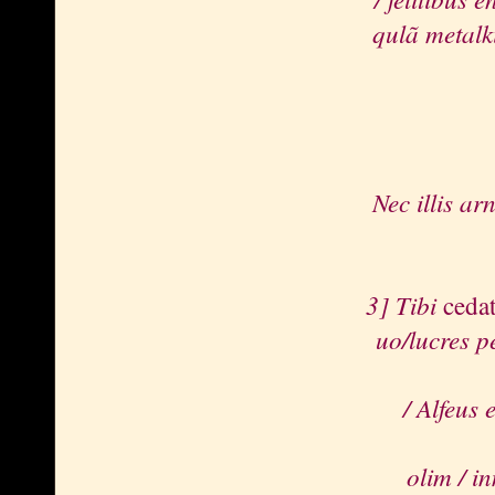
qulã metalk
Nec illis a
3]
Tibi
ceda
uo/lucres p
/ Alfeus 
olim / i