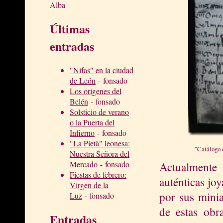
Alba
Últimas
entradas
"Nifas" en la ciudad
de León
- fonsado
Los orígenes del
Belén
- fonsado
Solsticio de verano
o la Puerta del
Infierno
- fonsado
"La Pietà" leonesa:
"Catálogo 
Nuestra Señora del
Mercado
- fonsado
Actualmente 
Fiestas de febrero:
auténticas joy
Virgen de la
por sus minia
Luz
- fonsado
de estas obr
Entradas