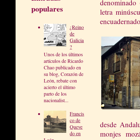
denominado
populares
letra minúsc
encuadernado
¿Reino
de
Galicia
?
Unos de los últimos
artículos de Ricardo
Chao publicado en
su blog, Corazón de
León, rebate con
acierto el último
parto de los
nacionalist...
Francis
co de
desde Andalu
Queve
monjes mozá
do en
León