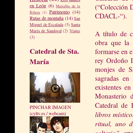
(“Colección D
en León
(6)
Marialba de la
Patrimonio
(14)
Ribera
(1)
CDACL-“).
Rutas de montaña
(14)
San
Miguel de Escalada
(5)
Santa
María de Sandoval
(2)
Viajes
A título de c
(3)
obra que la 
Catedral de Sta.
formarse en e
rey Ordoño I
María
monjes de Sa
sagradas en 
existentes en
Monasterio 
Catedral de
PINCHAR IMAGEN
libros místic
(cyltv.es / webcam)
ritual, uno 
salterio”
, ap