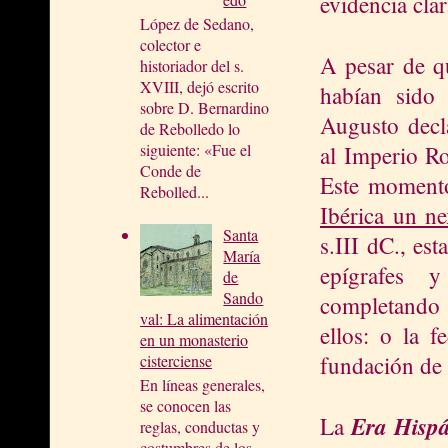
evidencia cl
López de Sedano,
colector e
A pesar de qu
historiador del s.
XVIII, dejó escrito
habían sido
sobre D. Bernardino
Augusto decla
de Rebolledo lo
siguiente: «Fue el
al Imperio R
Conde de
Este moment
Rebolled...
Ibérica un n
Santa
s.III dC., es
María
epígrafes y
de
Sando
completando 
val: La alimentación
ellos: o la f
en un monasterio
fundación de
cisterciense
En líneas generales,
se conocen las
Era Hisp
La
reglas, conductas y
costumbres de los