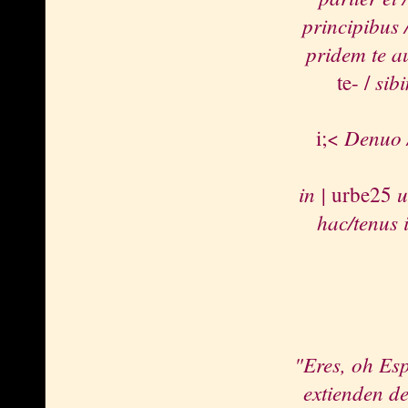
principibus 
pridem te a
sib
te- /
Denuo /
i;<
in |
u
urbe25
hac/tenus 
"Eres, oh Esp
extienden de