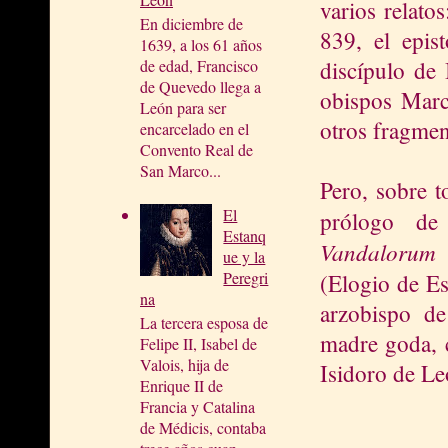
varios relato
En diciembre de
839, el epis
1639, a los 61 años
discípulo de 
de edad, Francisco
de Quevedo llega a
obispos Marc
León para ser
otros fragment
encarcelado en el
Convento Real de
San Marco...
Pero, sobre t
El
prólogo d
Estanq
Vandalorum
ue y la
Peregri
(Elogio de Es
na
arzobispo de
La tercera esposa de
madre goda, c
Felipe II, Isabel de
Valois, hija de
Isidoro de L
Enrique II de
Francia y Catalina
de Médicis, contaba