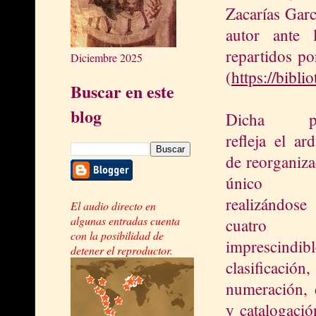
Zacarías Garc
autor ante 
repartidos po
Diciembre 2025
(
https://bibli
Buscar en este
blog
Dicha pub
refleja el ar
de reorganiza
único a
realizándose
El audio directo en
algunas entradas cuenta
cuatro 
con la posibilidad de
imprescindibl
detener el reproductor.
clasificación,
numeración, 
y catalogació