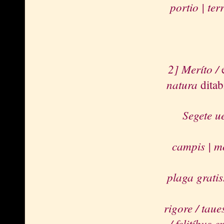
portio | te
2] Meríto /
natura
ditab
Segete ue
campis | m
plaga gratiss
rigore / taue
/ felitíbus