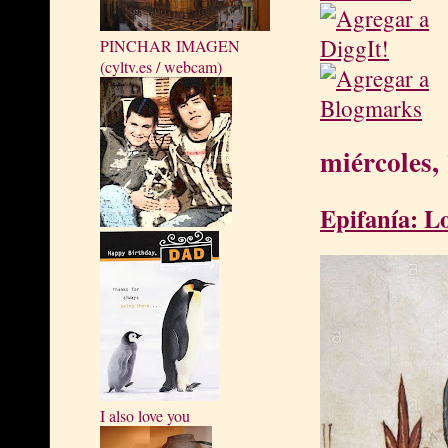
PINCHAR IMAGEN
(cyltv.es / webcam)
miércoles,
Epifanía: L
I also love you