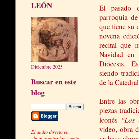
LEÓN
El pasado 
parroquia de
que tiene su o
novena edici
recital que 
Navidad en 
Diócesis. E
Diciembre 2025
siendo tradic
Buscar en este
de la Catedra
blog
Entre las ob
piezas tradic
"Las 
leonés
video, obra 
El audio directo en
ya hace algun
algunas entradas cuenta