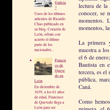
Galicia
lectura de la
?
conocer, se m
Unos de los últimos
artículos de Ricardo
momentos. L
Chao publicado en
momentos, las 
su blog, Corazón de
León, rebate con
acierto el último
La primera 
parto de los
muestra a los
nacionalist...
el 6 de enero
Francis
Bautista en e
co de
Queve
tercera, es e
do en
pública, mar
León
Caná.
En diciembre de
1639, a los 61 años
de edad, Francisco
Como hemos c
de Quevedo llega a
León para ser
primera, el 