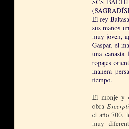
SCS BALTH
(SAGRADÍS
El rey Baltas
sus manos un 
muy joven, a
Gaspar, el ma
una canasta 
ropajes orien
manera persa
tiempo.
El monje y e
Excerpti
obra
el año 700, 
muy diferent