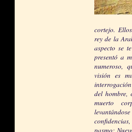
cortejo. Ello
rey de la Ara
aspecto se t
presentó a m
numeroso, qu
visión es m
interrogació
del hombre, 
muerto cor
levantándo
confidencias
pasmo: Nuevo 