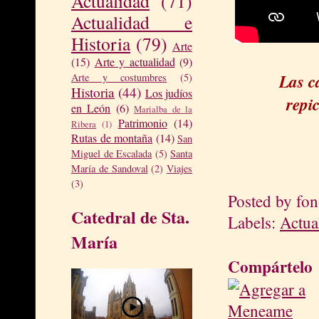
Actualidad
(71)
Actualidad e
Historia
(79)
Arte
(15)
Arte y actualidad
(9)
Las c
Arte y costumbres
(5)
Historia
(44)
Los judíos
repi
en León
(6)
Marialba de la
Patrimonio
(14)
Ribera
(1)
Rutas de montaña
(14)
San
Miguel de Escalada
(5)
Santa
María de Sandoval
(2)
Viajes
(3)
Posted by
fon
Catedral de Sta.
Labels:
Actua
María
Compártelo