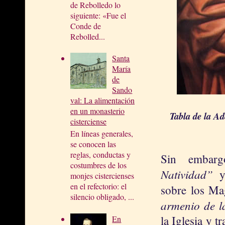
de Rebolledo lo
siguiente: «Fue el
Conde de
Rebolled...
Santa
María
de
Sando
val: La alimentación
en un monasterio
Tabla de la Ad
cisterciense
En líneas generales,
se conocen las
reglas, conductas y
Sin embarg
costumbres de los
Natividad”
monjes cistercienses
en el refectorio: el
sobre los Ma
silencio obligado, ...
armenio de l
la Iglesia y 
En