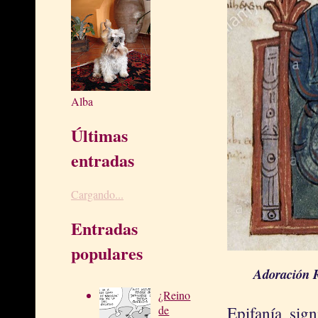
Alba
Últimas
entradas
Cargando...
Entradas
populares
Adoración R
¿Reino
de
Epifanía sign