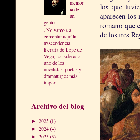
memor
los que tuvi
ia de
aparecen los 
un
genio
romano que cl
. No vamo s a
de los tres Re
comentar aquí la
trascendencia
literaria de Lope de
Vega, considerado
uno de los
novelistas, poetas y
dramaturgos más
import...
Archivo del blog
2025
(1)
►
2024
(4)
►
2023
(5)
►