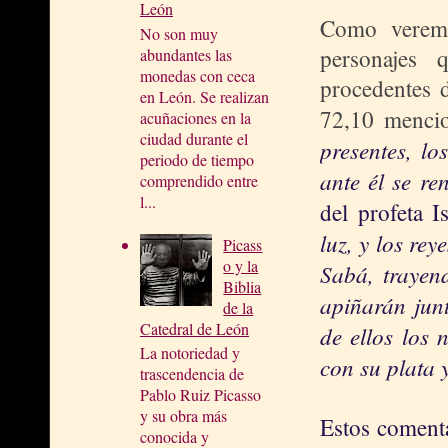
León
Como veremo
No son muy
personajes
abundantes las
monedas con ceca
procedentes d
en León. Se realizan
72,10 mencio
acuñaciones en la
ciudad durante el
presentes, lo
periodo de tiempo
ante él se re
comprendido entre
l...
del profeta I
luz, y los re
Picass
o y la
Sabá, trayen
Biblia
apiñarán junt
de la
Catedral de León
de ellos los 
La notoriedad y
con su plata 
trascendencia de
Pablo Ruiz Picasso
y su obra más
Estos comenta
conocida y