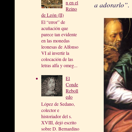
n en el
a adorarlo”.
Reino
de León (II)
El “error” de
acuñación que
parece tan evidente
en las monedas
leonesas de Alfonso
VI al invertir la
colocación de las
letras alfa y omeg...
El
Conde
Reboll
edo
López de Sedano,
colector e
historiador del s.
XVIII, dejó escrito
sobre D. Bernardino