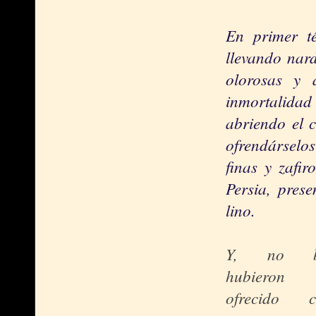
En primer t
llevando nard
olorosas y 
inmortalidad 
abriendo el c
ofrendárselos
finas y zafir
Persia, prese
lino.
Y, no b
hubieron
ofrecido c