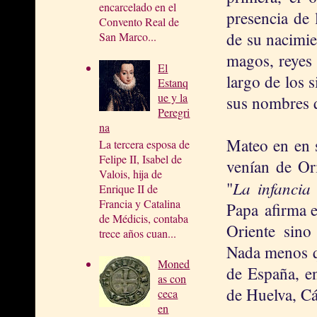
encarcelado en el
presencia de 
Convento Real de
de su nacimie
San Marco...
magos, reyes 
El
largo de los 
Estanq
ue y la
sus nombres q
Peregri
na
Mateo en en 
La tercera esposa de
Felipe II, Isabel de
venían de Or
Valois, hija de
La infancia
"
Enrique II de
Francia y Catalina
Papa afirma 
de Médicis, contaba
Oriente sino 
trece años cuan...
Nada menos qu
Moned
de España, en
as con
de Huelva, Cád
ceca
en