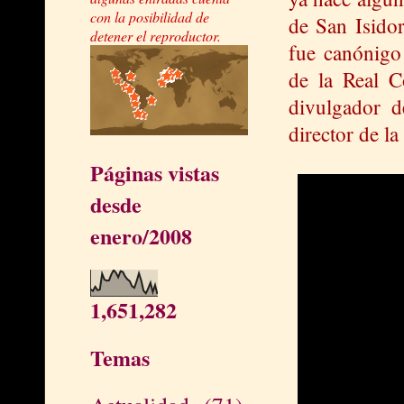
con la posibilidad de
de San Isidor
detener el reproductor.
fue canónigo
de la Real Co
divulgador d
director de la
Páginas vistas
desde
enero/2008
1,651,282
Temas