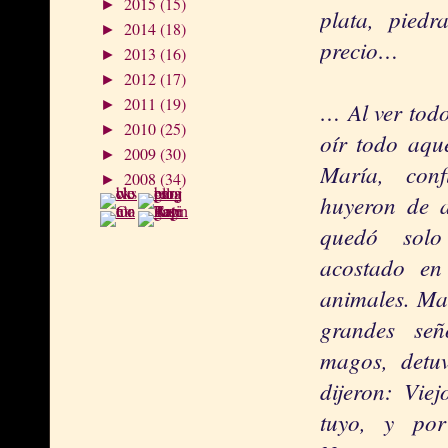
2015
(15)
►
plata, piedr
2014
(18)
►
precio…
2013
(16)
►
2012
(17)
►
2011
(19)
►
… Al ver todo
2010
(25)
►
oír todo aqu
2009
(30)
►
María, con
2008
(34)
►
huyeron de a
quedó solo
acostado en
animales. Mas
grandes señ
magos, detuv
dijeron: Vie
tuyo, y po