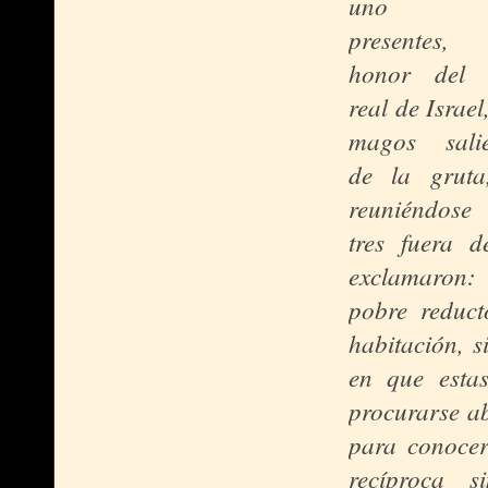
uno s
presentes,
hon
or del 
real de Israel
magos sali
de la gruta
reuniéndose
tres fuera d
exclamaron: 
pobre reduct
habitación, s
en que esta
procurarse ab
para conocer
recíproca s