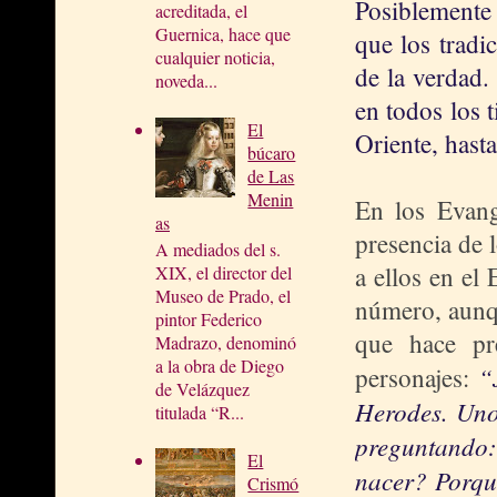
Posiblemente 
acreditada, el
Guernica, hace que
que los tradi
cualquier noticia,
de la verdad.
noveda...
en todos los 
El
Oriente, hast
búcaro
de Las
Menin
En los Evang
as
presencia de 
A mediados del s.
a ellos en el
XIX, el director del
Museo de Prado, el
número, aunqu
pintor Federico
que hace pr
Madrazo, denominó
a la obra de Diego
“
personajes:
de Velázquez
Herodes. Uno
titulada “R...
preguntando: 
El
nacer? Porque
Crismó