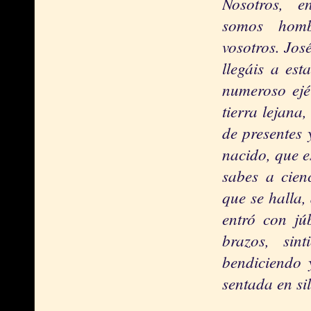
Nosotros, e
somos homb
vosotros. Jo
llegáis a est
numeroso ejé
tierra lejana
de presentes 
nacido, que es
sabes a cien
que se halla,
entró con jú
brazos, sin
bendiciendo 
sentada en si