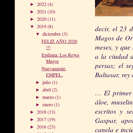
2022
(4)
►
2021
(10)
►
2020
(11)
►
2019
(8)
decir, el 23 
▼
diciembre
(3)
▼
Magos de Ori
FELIZ AÑO 2020
meses, y que 
!!!
a la ciudad d
Epifanía: Los Reyes
Magos
persas; el se
Nuevamente,
Baltasar, rey
EMPEL.
julio
(1)
►
abril
(2)
►
… El primer 
marzo
(1)
►
áloe, muselin
enero
(1)
►
escritos y s
2018
(13)
►
Gaspar, apo
2017
(19)
►
2016
(23)
►
canela e incie