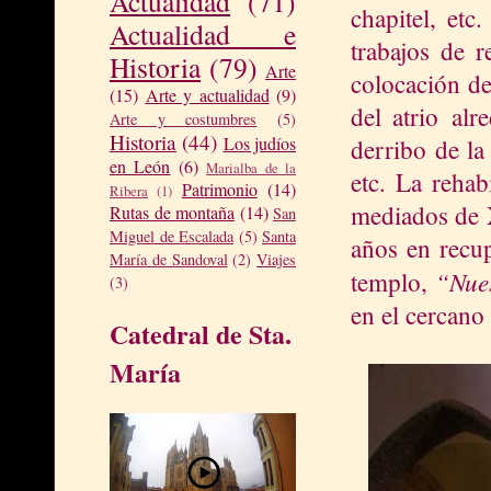
Actualidad
(71)
chapitel, et
Actualidad e
trabajos de r
Historia
(79)
Arte
colocación de
(15)
Arte y actualidad
(9)
del atrio alr
Arte y costumbres
(5)
Historia
(44)
Los judíos
derribo de la
en León
(6)
Marialba de la
etc. La rehab
Patrimonio
(14)
Ribera
(1)
mediados de X
Rutas de montaña
(14)
San
Miguel de Escalada
(5)
Santa
años en recup
María de Sandoval
(2)
Viajes
“Nue
templo,
(3)
en el cercano
Catedral de Sta.
María