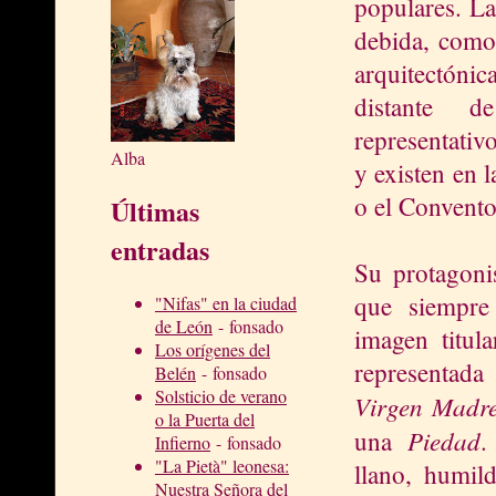
populares. La
debida, como 
arquitectónic
distante de
representativ
Alba
y existen en 
o el Convent
Últimas
entradas
Su protagoni
que siempre
"Nifas" en la ciudad
de León
- fonsado
imagen titul
Los orígenes del
representad
Belén
- fonsado
Solsticio de verano
Virgen Madr
o la Puerta del
Piedad
una
.
Infierno
- fonsado
"La Pietà" leonesa:
llano, humil
Nuestra Señora del