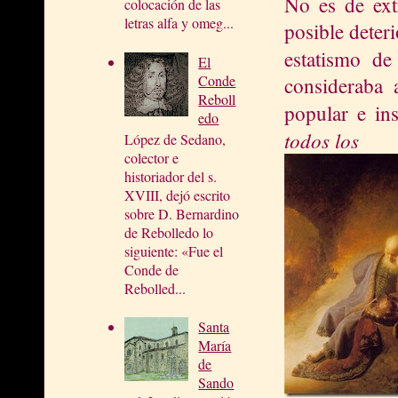
No es de ext
colocación de las
letras alfa y omeg...
posible deteri
estatismo de
El
Conde
consideraba 
Reboll
popular e in
edo
todos los
López de Sedano,
colector e
historiador del s.
XVIII, dejó escrito
sobre D. Bernardino
de Rebolledo lo
siguiente: «Fue el
Conde de
Rebolled...
Santa
María
de
Sando