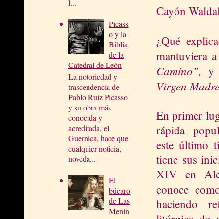
l...
Cayón Waldal
Picass
o y la
¿Qué explica
Biblia
mantuviera a 
de la
Catedral de León
Camino”,
y s
La notoriedad y
Virgen Madr
trascendencia de
Pablo Ruiz Picasso
y su obra más
En primer lug
conocida y
rápida popu
acreditada, el
Guernica, hace que
este último t
cualquier noticia,
tiene sus inic
noveda...
XIV en Ale
El
conoce co
búcaro
de Las
haciendo re
Menin
litúrgica de 