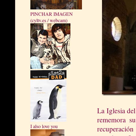
PINCHAR IMAGEN
(cyltv.es / webcam)
La Iglesia de
rememora su 
I also love you
recuperación