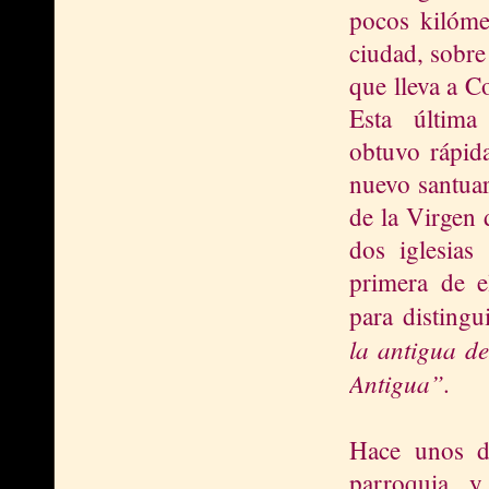
pocos kilóme
ciudad, sobre
que lleva a C
Esta última 
obtuvo rápida
nuevo santuar
de la Virgen 
dos iglesias
primera de e
para distingu
la antigua d
Antigua”.
Hace unos dí
parroquia y