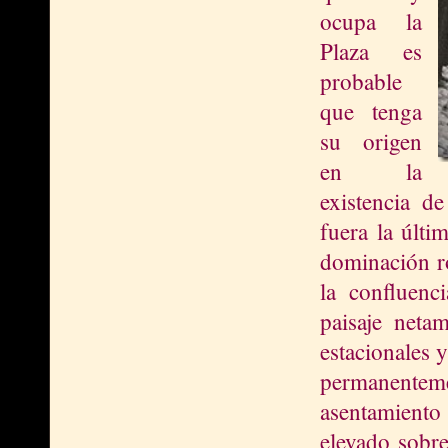
ocupa la
Plaza es
probable
que tenga
su origen
en la
existencia d
fuera la últi
dominación ro
la confluenc
paisaje neta
estacionales 
permanenteme
asentamiento
elevado sobre