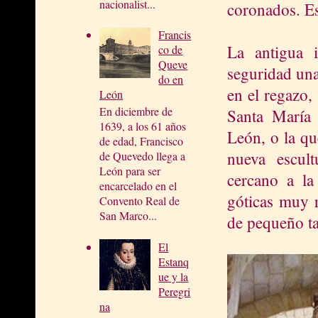
nacionalist...
coronados. Es
Francis
La antigua 
co de
Queve
seguridad una
do en
en el regazo, 
León
En diciembre de
Santa María 
1639, a los 61 años
León, o la qu
de edad, Francisco
nueva escul
de Quevedo llega a
León para ser
cercano a la
encarcelado en el
góticas muy r
Convento Real de
San Marco...
de pequeño t
El
Estanq
ue y la
Peregri
na