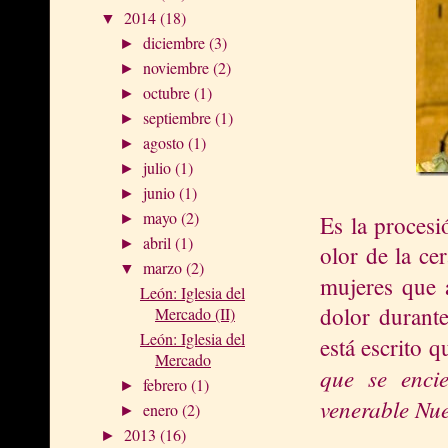
2014
(18)
▼
diciembre
(3)
►
noviembre
(2)
►
octubre
(1)
►
septiembre
(1)
►
agosto
(1)
►
julio
(1)
►
junio
(1)
►
mayo
(2)
Es la procesi
►
abril
(1)
►
olor de la ce
marzo
(2)
▼
mujeres que
León: Iglesia del
dolor durante
Mercado (II)
León: Iglesia del
está escrito 
Mercado
que se enci
febrero
(1)
►
venerable Nu
enero
(2)
►
2013
(16)
►