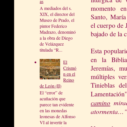
as
momento en
A mediados del s.
XIX, el director del
Santo, María
Museo de Prado, el
el cuerpo de 
pintor Federico
Madrazo, denominó
bajado de la c
a la obra de Diego
de Velázquez
Esta populari
titulada “R...
en la Bibl
El
Jeremías, m
Crismó
n en el
múltiples ve
Reino
Tinieblas de
de León (II)
Lamentación”
El “error” de
acuñación que
camino
mirad
parece tan evidente
atormenta…”
en las monedas
leonesas de Alfonso
VI al invertir la