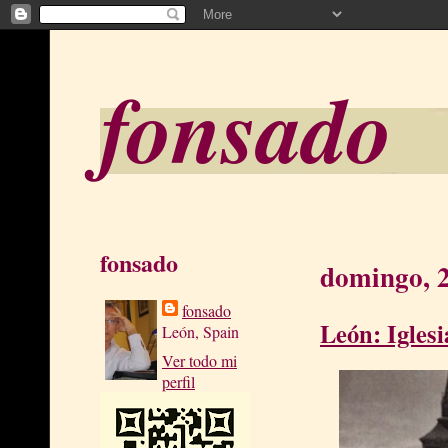
fonsado
fonsado
domingo, 2
fonsado
León: Iglesi
León, Spain
Ver todo mi
perfil