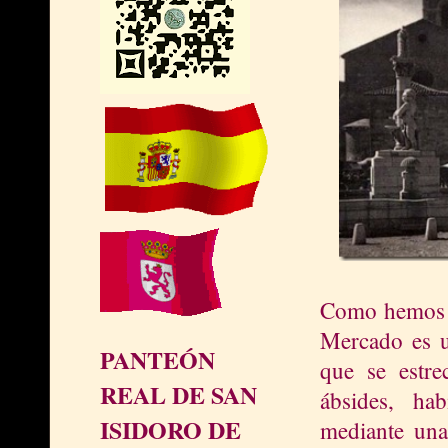
Como hemos me
Mercado es u
PANTEÓN
que se estre
REAL DE SAN
ábsides, hab
ISIDORO DE
mediante una