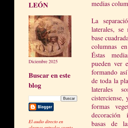
medias column
LEÓN
La separaci
laterales, se
base cuadrada
columnas en
Éstas medi
Diciembre 2025
pueden ver e
formando así 
Buscar en este
de toda la pl
blog
laterales 
cisterciense,
formas vege
decoración i
El audio directo en
basas de las
algunas entradas cuenta