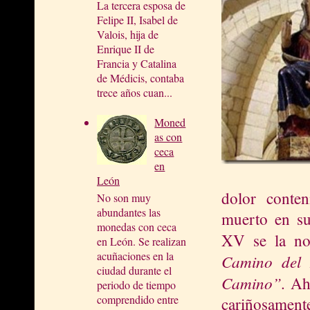
La tercera esposa de
Felipe II, Isabel de
Valois, hija de
Enrique II de
Francia y Catalina
de Médicis, contaba
trece años cuan...
Moned
as con
ceca
en
León
dolor conten
No son muy
abundantes las
muerto en s
monedas con ceca
XV se la n
en León. Se realizan
acuñaciones en la
Camino del
ciudad durante el
Camino”.
Ah
periodo de tiempo
comprendido entre
cariñosamen