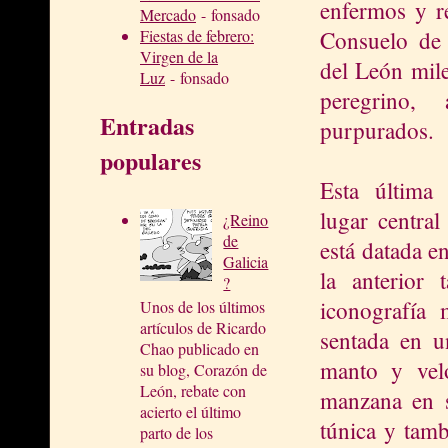
enfermos y r
Mercado
- fonsado
Consuelo de 
Fiestas de febrero:
Virgen de la
del León mile
Luz
- fonsado
peregrino,
Entradas
purpurados.
populares
Esta última
lugar central
¿Reino
de
está datada e
Galicia
la anterior 
?
iconografía 
Unos de los últimos
artículos de Ricardo
sentada en u
Chao publicado en
manto y vel
su blog, Corazón de
León, rebate con
manzana en s
acierto el último
túnica y tamb
parto de los