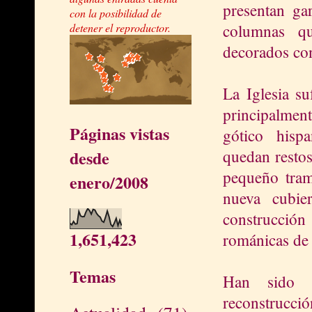
presentan gar
con la posibilidad de
columnas qu
detener el reproductor.
decorados co
La Iglesia su
principalment
Páginas vistas
gótico hisp
quedan restos
desde
pequeño tram
enero/2008
nueva cubie
construcción
1,651,423
románicas de l
Temas
Han sido p
reconstrucci