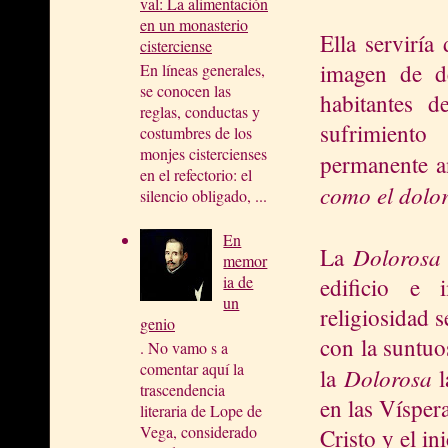
val: La alimentación
en un monasterio
Ella serviría
cisterciense
imagen de d
En líneas generales,
se conocen las
habitantes d
reglas, conductas y
sufrimiento
costumbres de los
monjes cistercienses
permanente a
en el refectorio: el
como el dolo
silencio obligado, ...
En
Dolorosa
La
memor
ia de
edificio e 
un
religiosidad 
genio
con la suntuo
. No vamo s a
comentar aquí la
Dolorosa
la
trascendencia
en las Víspera
literaria de Lope de
Vega, considerado
Cristo y el i