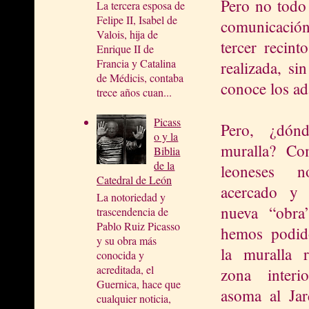
Pero no todo 
La tercera esposa de
Felipe II, Isabel de
comunicación
Valois, hija de
tercer recin
Enrique II de
Francia y Catalina
realizada, si
de Médicis, contaba
conoce los a
trece años cuan...
Picass
Pero, ¿dón
o y la
muralla?
Co
Biblia
de la
leoneses 
Catedral de León
acercado y 
La notoriedad y
nueva “obra
trascendencia de
Pablo Ruiz Picasso
hemos podid
y su obra más
la muralla 
conocida y
acreditada, el
zona inter
Guernica, hace que
asoma al Ja
cualquier noticia,