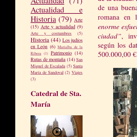
Actualidad
(71)
de una buena
Actualidad e
romana en l
Historia
(79)
Arte
enorme esfuer
(15)
Arte y actualidad
(9)
Arte y costumbres
(5)
ciudad”
, inv
Historia
(44)
Los judíos
según los da
en León
(6)
Marialba de la
500.000,00 € 
Patrimonio
(14)
Ribera
(1)
Rutas de montaña
(14)
San
Miguel de Escalada
(5)
Santa
María de Sandoval
(2)
Viajes
(3)
Catedral de Sta.
María