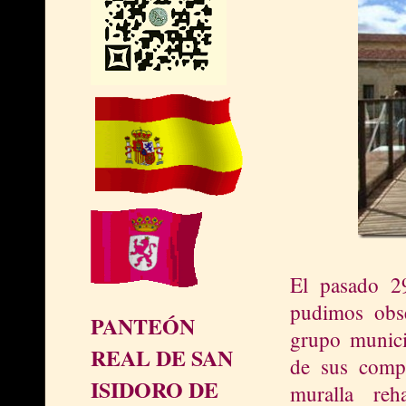
El pasado 2
pudimos obse
PANTEÓN
grupo municip
REAL DE SAN
de sus comp
ISIDORO DE
muralla reh