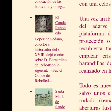
colocación de las
con una celos
letras alfa y omeg...
Una vez arriba
El
Conde
del adarve
Reboll
plataforma 
edo
López de Sedano,
protección o
colector e
recubierta 
historiador del s.
emplear cri
XVIII, dejó escrito
sobre D. Bernardino
barandillas d
de Rebolledo lo
realizado en h
siguiente: «Fue el
Conde de
Rebolled...
Todo es nuevo
Santa
salvo unos e
María
rodado (rem
de
aberturas fu
Sando