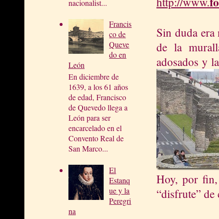
f
http://
www.
nacionalist...
Francis
Sin duda era 
co de
Queve
de la murall
do en
adosados y la
León
En diciembre de
1639, a los 61 años
de edad, Francisco
de Quevedo llega a
León para ser
encarcelado en el
Convento Real de
San Marco...
El
Hoy, por fin,
Estanq
ue y la
“disfrute” de 
Peregri
na