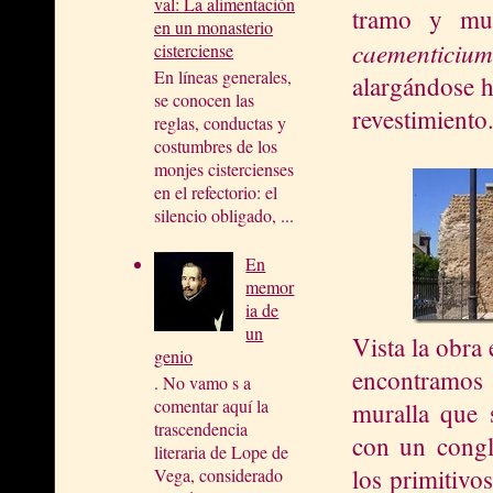
val: La alimentación
tramo y mue
en un monasterio
caementicium
cisterciense
En líneas generales,
alargándose h
se conocen las
revestimiento
reglas, conductas y
costumbres de los
monjes cistercienses
en el refectorio: el
silencio obligado, ...
En
memor
ia de
un
Vista la obra
genio
encontramos
. No vamo s a
comentar aquí la
muralla que s
trascendencia
con un congl
literaria de Lope de
los primitivo
Vega, considerado