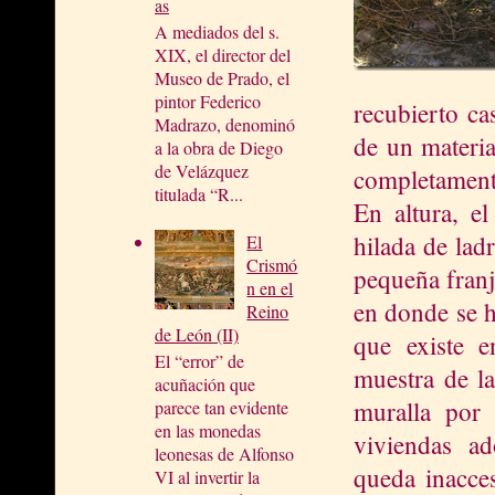
as
A mediados del s.
XIX, el director del
Museo de Prado, el
pintor Federico
recubierto ca
Madrazo, denominó
de un materia
a la obra de Diego
de Velázquez
completamente
titulada “R...
En altura, e
hilada de ladr
El
Crismó
pequeña franj
n en el
en donde se h
Reino
de León (II)
que existe e
El “error” de
muestra de la
acuñación que
muralla por 
parece tan evidente
en las monedas
viviendas a
leonesas de Alfonso
queda inacces
VI al invertir la