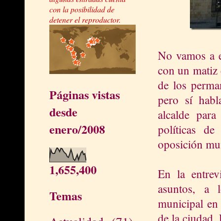
con la posibilidad de
detener el reproductor.
No vamos a en
con un matiz 
de los perma
Páginas vistas
pero sí habl
desde
alcalde para
enero/2008
políticas d
oposición mun
1,655,400
En la entrev
asuntos, a 
Temas
municipal en 
de la ciudad.