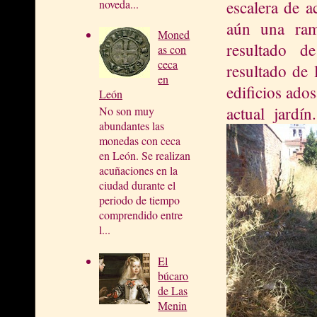
escalera de a
noveda...
aún una ram
Moned
resultado de
as con
ceca
resultado de
en
edificios ado
León
actual jardí
No son muy
abundantes las
monedas con ceca
en León. Se realizan
acuñaciones en la
ciudad durante el
periodo de tiempo
comprendido entre
l...
El
búcaro
de Las
Menin