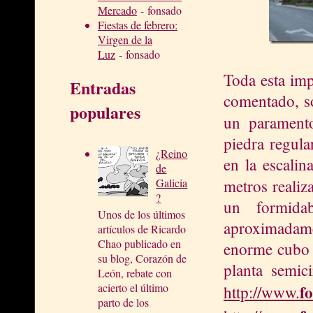
Mercado
- fonsado
Fiestas de febrero:
Virgen de la
Luz
- fonsado
Toda esta im
Entradas
comentado, so
populares
un parament
piedra regula
¿Reino
en la escalin
de
metros reali
Galicia
?
un formida
Unos de los últimos
aproximadam
artículos de Ricardo
Chao publicado en
enorme cubo o
su blog, Corazón de
planta semic
León, rebate con
f
acierto el último
http://
www.
parto de los