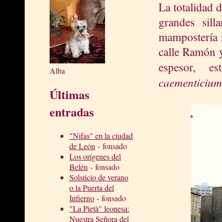
La totalidad d
grandes sill
mampostería r
calle Ramón y
espesor, e
Alba
caementicium
Últimas
entradas
"Nifas" en la ciudad
de León
- fonsado
Los orígenes del
Belén
- fonsado
Solsticio de verano
o la Puerta del
Infierno
- fonsado
"La Pietà" leonesa:
Nuestra Señora del