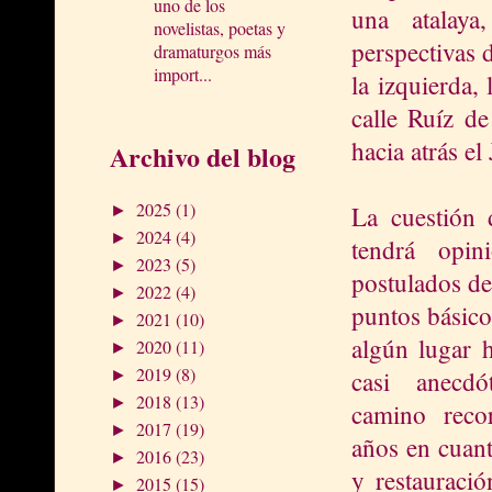
uno de los
una atalaya
novelistas, poetas y
perspectivas 
dramaturgos más
import...
la izquierda, 
calle Ruíz de
hacia atrás el
Archivo del blog
2025
(1)
La cuestión d
►
2024
(4)
►
tendrá opin
2023
(5)
►
postulados de
2022
(4)
►
puntos básic
2021
(10)
►
algún lugar 
2020
(11)
►
2019
(8)
casi anecdó
►
2018
(13)
►
camino reco
2017
(19)
►
años en cuant
2016
(23)
►
y restauració
2015
(15)
►