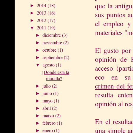
que la antig
2014
(18)
►
2013
(16)
sus puntos au
►
2012
(17)
►
el empleo y
2011
(19)
▼
materiales "m
diciembre
(3)
►
noviembre
(2)
►
El gusto por
octubre
(1)
►
septiembre
(2)
opinión de R
►
agosto
(1)
▼
acceso (part
¿Dónde está la
eco en s
muralla?
crimen-del-f
julio
(2)
►
junio
(1)
resulta ent
►
mayo
(1)
►
opinión al res
abril
(2)
►
marzo
(2)
►
En el resulta
febrero
(1)
►
una simple an
enero
(1)
►