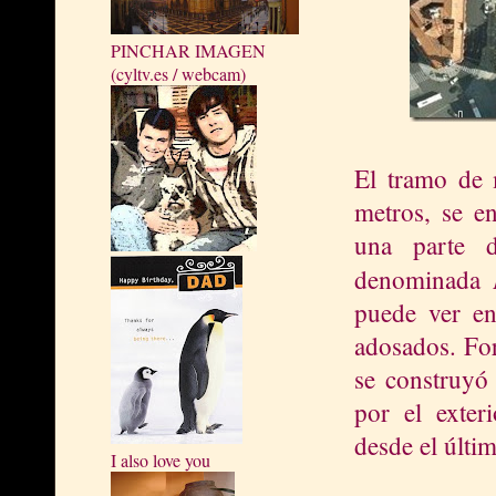
PINCHAR IMAGEN
(cyltv.es / webcam)
El tramo de 
metros, se en
una parte d
denominada
puede ver en 
adosados. Fo
se construyó 
por el exteri
desde el últim
I also love you