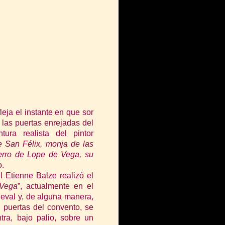
eja el instante en que sor
las puertas enrejadas del
ura realista del pintor
e San Félix, monja de las
ierro de Lope de Vega, su
o.
l Etienne Balze realizó el
 Vega
”, actualmente en el
eval y, de alguna manera,
s puertas del convento, se
tra, bajo palio, sobre un