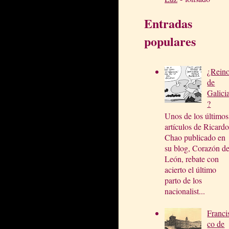
Entradas
populares
¿Rein
de
Galici
?
Unos de los últimos
artículos de Ricardo
Chao publicado en
su blog, Corazón d
León, rebate con
acierto el último
parto de los
nacionalist...
Franci
co de