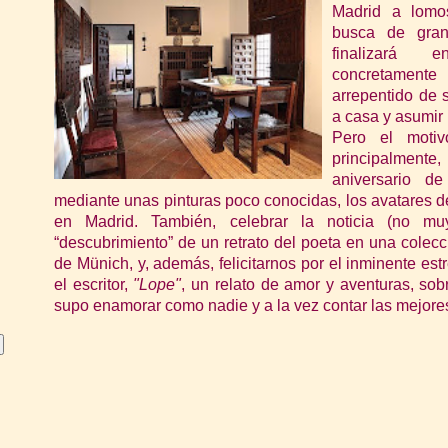
Madrid a lomo
busca de gran
fin
alizará e
concretament
arrepentido de 
a casa y asumir
Pero el motiv
principalmen
aniversario d
mediante un
as pinturas poco conocidas, los avatares de
en Madrid. También, c
elebrar la noticia (no muy
“descubrimiento” de un retrato del poeta en una colecci
de Münich, y, además, felicitarnos por el inminente est
el escritor,
"Lope"
, un relato de amor y aventuras, so
supo enamorar como nadie y a la vez contar las mejores