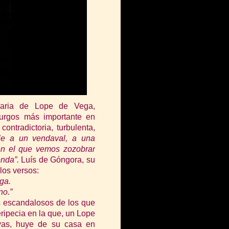
eraria de Lope de Vega,
turgos más importante en
ontradictoria, turbulenta,
le a un vendaval, a una
 en el que vemos zozobrar
enda”.
Luís de Góngora, su
los versos:
ga.
no.”
os escandalosos de los que
ripecia en la que, un Lope
yas,
huy
e de su casa en