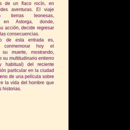
s de un flaco rocín, en
des aventuras. El via
je
n tierras leonesas,
e en Astorga, donde,
su acción, decide regresar
 las consecuencias.
o de esta entrada es,
te, conmemorar hoy el
e su muerte, mostrando,
 su multitudinario entierro
 habitual) del reciente
ón particular en la ciudad
reno de una película sobre
bre la vida del hombre que
 historias.