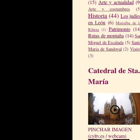
(15)
Arte y actualidad
(9
Arte y costumbres
(5
Historia
(44)
Los judío
en León
(6)
Marialba de l
Patrimonio
(14
Ribera
(1)
Rutas de montaña
(14)
Sa
Miguel de Escalada
(5)
Sant
María de Sandoval
(2)
Viaje
(3)
Catedral de Sta.
María
PINCHAR IMAGEN
(cyltv.es / webcam)