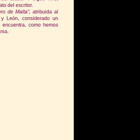
o del escritor.
ro de Malta”,
atribuida al
y León, considerado un
 se encuentra, como hemos
nia.