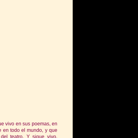
ue vivo en sus poemas, en
e en todo el mundo, y que
del teatro. Y sigue vivo,