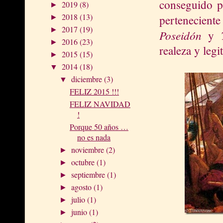
conseguido po
2019
(8)
►
2018
(13)
pertenecient
►
2017
(19)
►
Poseidón
y
2016
(23)
►
realeza y legi
2015
(15)
►
2014
(18)
▼
diciembre
(3)
▼
FELIZ 2015 !!!
FELIZ NAVIDAD
!
Porque 50 años …
no es nada
noviembre
(2)
►
octubre
(1)
►
septiembre
(1)
►
agosto
(1)
►
julio
(1)
►
junio
(1)
►