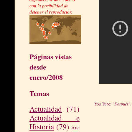
con la posibilidad de
detener el reproductor.
Páginas vistas
desde
enero/2008
Temas
You Tube: "
Después
"
Actualidad
(71)
Actualidad e
Historia
(79)
Arte