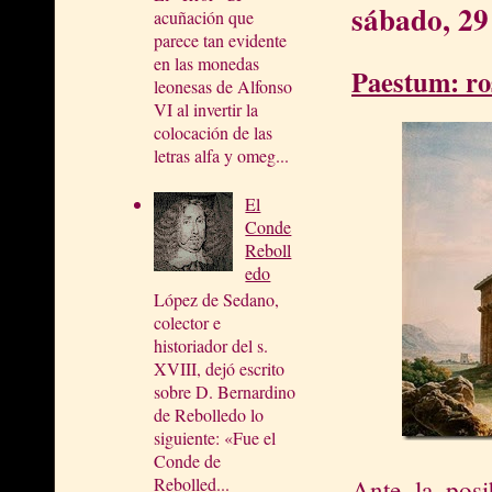
sábado, 29
acuñación que
parece tan evidente
en las monedas
Paestum: ros
leonesas de Alfonso
VI al invertir la
colocación de las
letras alfa y omeg...
El
Conde
Reboll
edo
López de Sedano,
colector e
historiador del s.
XVIII, dejó escrito
sobre D. Bernardino
de Rebolledo lo
siguiente: «Fue el
Conde de
Rebolled...
Ante la posi