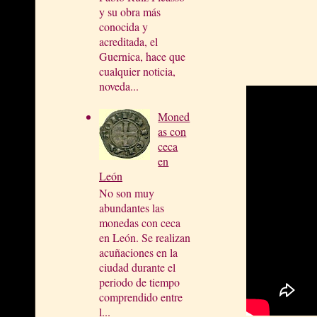
y su obra más
conocida y
acreditada, el
Guernica, hace que
cualquier noticia,
noveda...
Moned
as con
ceca
en
León
No son muy
abundantes las
monedas con ceca
en León. Se realizan
acuñaciones en la
ciudad durante el
periodo de tiempo
comprendido entre
l...