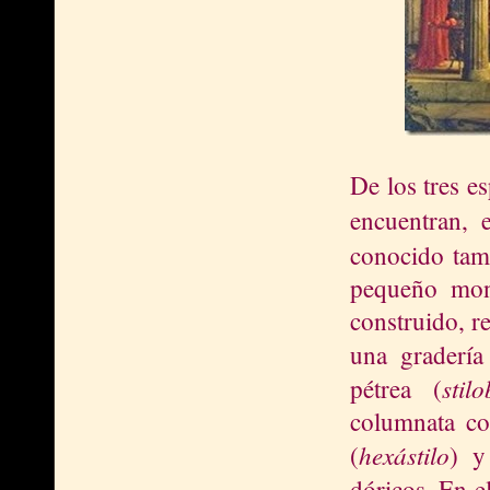
De los tres e
encuentran, 
conocido tam
pequeño mont
construido, r
una gradería
stil
pétrea (
columnata co
hexástilo
(
) y
dóricos. En e