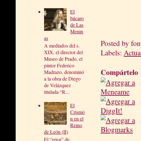
El
búcaro
de Las
Menin
as
Posted by
fon
A mediados del s.
Labels:
Actua
XIX, el director del
Museo de Prado, el
pintor Federico
Compártelo
Madrazo, denominó
a la obra de Diego
de Velázquez
titulada “R...
El
Crismó
n en el
Reino
de León (II)
El “error” de