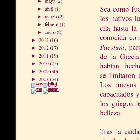
mayo
(2)
►
Sea como fue
abril
(1)
►
marzo
(2)
los nativos 
►
febrero
(1)
►
ella hasta l
enero
(2)
►
conocida com
2013
(16)
►
Paestum
, per
2012
(17)
►
de la Greci
2011
(19)
►
2010
(25)
habían hecho
►
2009
(30)
►
se limitaron 
2008
(34)
►
Los nuevos 
capacitados y
los griegos 
belleza.
Tras la caíd