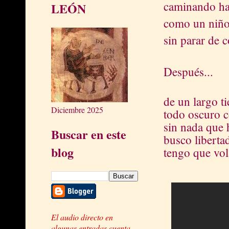
caminando ha
LEÓN
como un niño
sin parar de c
Después...
de un largo 
Diciembre 2025
todo oscuro c
sin nada que h
Buscar en este
busco liberta
blog
tengo que vola
El audio directo en
algunas entradas cuenta