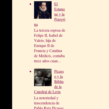
El
Estanq
ue y la
Peregri
na
La tercera esposa de
Felipe II, Isabel de
Valois, hija de
Enrique II de
Francia y Catalina
de Médicis, contaba
trece años cuan...
Picass
o y la
Biblia
de la
Catedral de León
La notoriedad y
trascendencia de
Pablo Ruiz Picasso