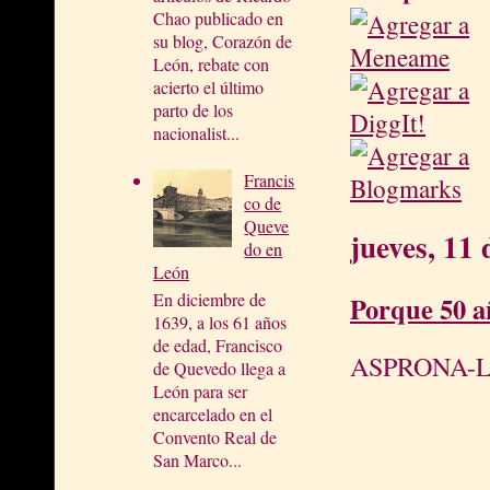
Chao publicado en
su blog, Corazón de
León, rebate con
acierto el último
parto de los
nacionalist...
Francis
co de
Queve
jueves, 11
do en
León
En diciembre de
Porque 50 a
1639, a los 61 años
de edad, Francisco
ASPRONA-LEÓ
de Quevedo llega a
León para ser
encarcelado en el
Convento Real de
San Marco...