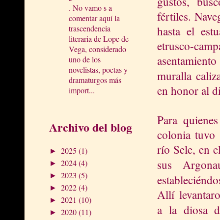
gustos, busc
. No vamo s a
fértiles. Nav
comentar aquí la
trascendencia
hasta el est
literaria de Lope de
etrusco-cam
Vega, considerado
asentamiento
uno de los
novelistas, poetas y
muralla caliz
dramaturgos más
en honor al d
import...
Para quienes 
Archivo del blog
colonia tuvo 
río Sele, en 
2025
(1)
►
sus Argona
2024
(4)
►
2023
(5)
►
estableciénd
2022
(4)
►
Allí levantar
2021
(10)
►
a la diosa 
2020
(11)
►