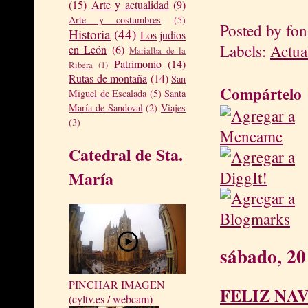
(15)
Arte y actualidad
(9)
Arte y costumbres
(5)
Posted by
fon
Historia
(44)
Los judíos
Labels:
Actua
en León
(6)
Marialba de la
Patrimonio
(14)
Ribera
(1)
Rutas de montaña
(14)
San
Compártelo
Miguel de Escalada
(5)
Santa
María de Sandoval
(2)
Viajes
(3)
Catedral de Sta.
María
sábado, 20
PINCHAR IMAGEN
FELIZ NAV
(cyltv.es / webcam)