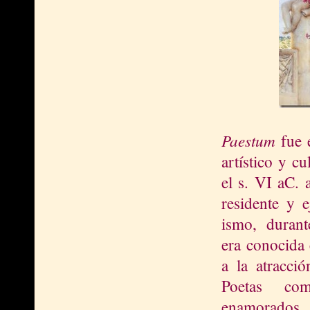
Paestum
fue 
artístico y c
el s. VI aC. 
residente y 
ismo, duran
era conocida 
a la atracci
Poetas co
enamorados 