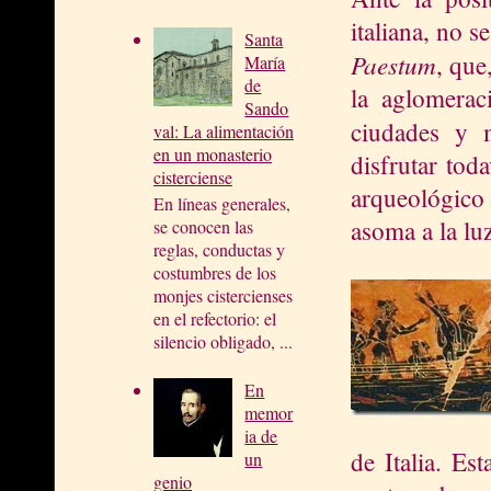
italiana, no s
Santa
Paestum
, que
María
de
la aglomerac
Sando
ciudades y 
val: La alimentación
en un monasterio
disfrutar tod
cisterciense
arqueológico 
En líneas generales,
asoma a la lu
se conocen las
reglas, conductas y
costumbres de los
monjes cistercienses
en el refectorio: el
silencio obligado, ...
En
memor
ia de
de Italia. Es
un
genio