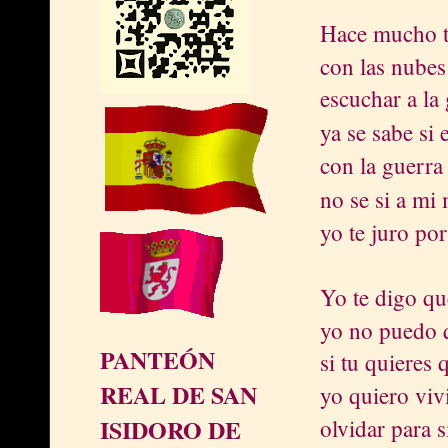
Hace mucho 
con las nubes
escuchar a la
ya se sabe si
con la guerra 
no se si a mi
yo te juro po
Yo te digo q
yo no puedo
PANTEÓN
si tu quieres 
REAL DE SAN
yo quiero viv
ISIDORO DE
olvidar para 