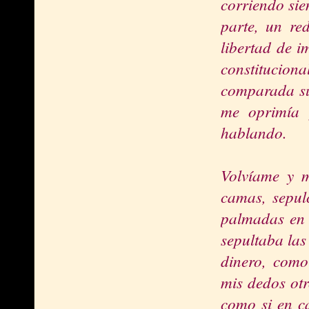
corriendo sie
parte, un re
libertad de i
constitucio
comparada su
me oprimía
hablando.
Volvíame y m
camas, sepul
palmadas en 
sepultaba las
dinero, como 
mis dedos otr
como si en c