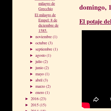
milagro de
domingo, 1
Grecchio
El milagro de
El potaje de
Empel: 8 de
diciembre de
1585.
noviembre
(1)
►
octubre
(3)
►
septiembre
(1)
►
agosto
(1)
►
julio
(2)
►
junio
(2)
►
mayo
(1)
►
abril
(3)
►
marzo
(2)
►
enero
(1)
►
2016
(23)
►
2015
(15)
►
2014
(18)