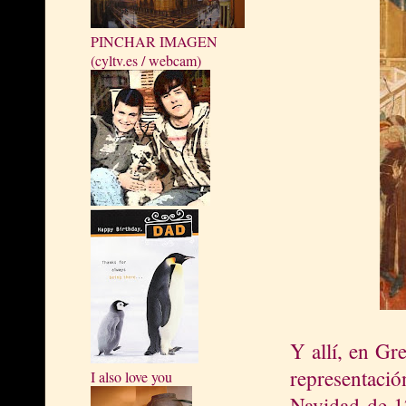
PINCHAR IMAGEN
(cyltv.es / webcam)
Y allí, en Gre
representaci
I also love you
Navidad de 12