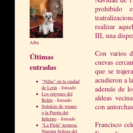
prohibido 
teatralizac
realizar aqu
III, una dispe
Alba
Con varios d
Últimas
cuevas cerca
entradas
que se traje
acudieron a l
"Nifas" en la ciudad
además de lo
de León
- fonsado
Los orígenes del
aldeas vecina
Belén
- fonsado
con antorchas
Solsticio de verano
o la Puerta del
Infierno
- fonsado
Francisco cel
"La Pietà" leonesa:
Nuestra Señora del