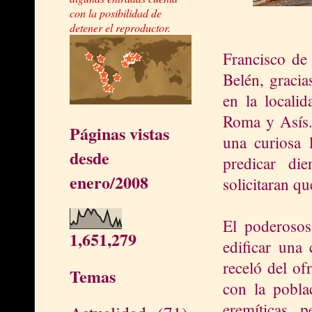
con la posibilidad de
detener el reproductor.
Francisco de 
Belén, gracia
en la locali
Roma y Asís. 
Páginas vistas
una curiosa l
desde
predicar di
enero/2008
solicitaran qu
El poderosos
1,651,279
edificar una
receló del of
Temas
con la poblac
eremíticas, 