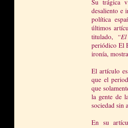
Su trágica 
desaliento e 
política esp
últimos artíc
“El
titulado,
periódico El 
ironía, most
El artículo e
que el period
que solamente
la gente de l
sociedad sin 
En su artíc