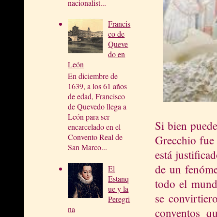
nacionalist...
Francis
co de
Queve
do en
León
En diciembre de
1639, a los 61 años
de edad, Francisco
de Quevedo llega a
León para ser
Si bien puede
encarcelado en el
Convento Real de
Grecchio fue 
San Marco...
está justific
de un fenómen
El
Estanq
todo el mund
ue y la
se convirtier
Peregri
na
conventos qu