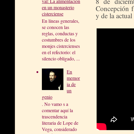
8 de diciem
val: La alimentación
Concepción f
en un monasterio
cisterciense
y de la actual
En líneas generales,
se conocen las
reglas, conductas y
costumbres de los
monjes cistercienses
en el refectorio: el
silencio obligado, ...
En
memor
ia de
un
genio
. No vamo s a
comentar aquí la
trascendencia
literaria de Lope de
Vega, considerado