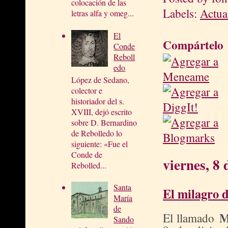
colocación de las
Labels:
Actua
letras alfa y omeg...
El
Compártelo
Conde
Reboll
edo
López de Sedano,
colector e
historiador del s.
XVIII, dejó escrito
sobre D. Bernardino
de Rebolledo lo
siguiente: «Fue el
Conde de
viernes, 8
Rebolled...
Santa
El milagro 
María
de
M
El llamado
Sando