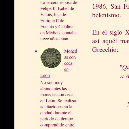
La tercera esposa de
1986, San Fr
Felipe II, Isabel de
belenismo.
Valois, hija de
Enrique II de
Francia y Catalina
En el siglo X
de Médicis, contaba
trece años cuan...
así aquél ma
Grecchio:
Moned
as con
ceca
"Qu
en
a A
León
No son muy
abundantes las
monedas con ceca
en León. Se realizan
acuñaciones en la
ciudad durante el
periodo de tiempo
comprendido entre