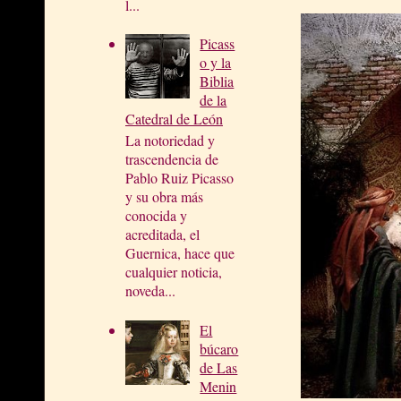
l...
Picass
o y la
Biblia
de la
Catedral de León
La notoriedad y
trascendencia de
Pablo Ruiz Picasso
y su obra más
conocida y
acreditada, el
Guernica, hace que
cualquier noticia,
noveda...
El
búcaro
de Las
Menin