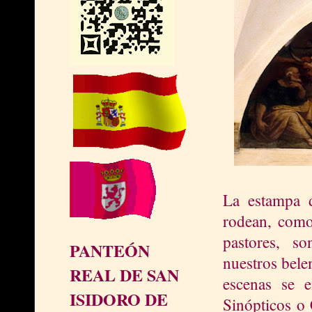
La estampa d
rodean, como
pastores, s
PANTEÓN
nuestros bele
REAL DE SAN
escenas se 
ISIDORO DE
Sinópticos o