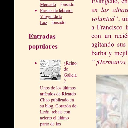
Evangelio, en
Mercado
- fonsado
en las altur
Fiestas de febrero:
Virgen de la
voluntad”
, u
Luz
- fonsado
a Francisco i
Entradas
con un recié
agitando sus
populares
barba y mejil
“¡Hermanos, 
¿Reino
de
Galicia
?
Unos de los últimos
artículos de Ricardo
Chao publicado en
su blog, Corazón de
León, rebate con
acierto el último
parto de los