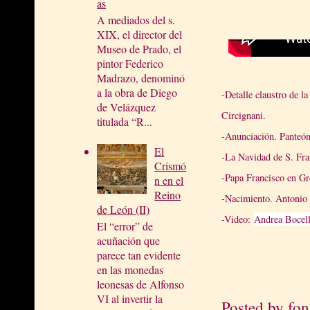
as
A mediados del s.
XIX, el director del
Museo de Prado, el
pintor Federico
Madrazo, denominó
a la obra de Diego
-Detalle claustro de 
de Velázquez
Circignani.
titulada “R...
-Anunciación. Panteón
El
-La Navidad de S. Fra
Crismó
-Papa Francisco en G
n en el
Reino
-Nacimiento. Antonio
de León (II)
-Video:
Andrea Bocell
El “error” de
acuñación que
parece tan evidente
en las monedas
leonesas de Alfonso
VI al invertir la
Posted by
fon