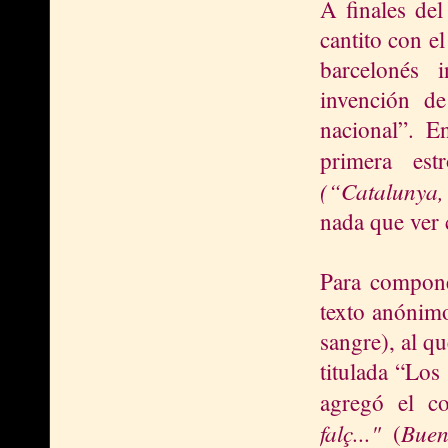
A finales del
cantito con e
barcelonés 
invención d
nacional”. 
primera est
(“Catalunya
nada que ver c
Para compone
texto anónimo
sangre), al q
titulada “Los 
agregó el co
falç..."
Buen
(