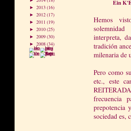
►
Ein K'E
2013
(16)
►
2012
(17)
►
Hemos visto
2011
(19)
►
solemnidad
2010
(25)
►
interpreta, d
2009
(30)
►
2008
(34)
tradición anc
►
milenaria de 
Pero como su 
etc., este
REITERADA M
frecuencia 
prepotencia 
sociedad es, 