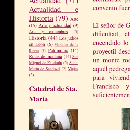
Actualidad
(71)
convento fuer
Actualidad e
Historia
(79)
Arte
El señor de G
(15)
Arte y actualidad
(9)
Arte y costumbres
(5)
dificultad,
Historia
(44)
Los judíos
encendido lo 
en León
(6)
Marialba de la
proyectil des
Patrimonio
(14)
Ribera
(1)
Rutas de montaña
(14)
San
un monte roc
Miguel de Escalada
(5)
Santa
aquél pedrega
María de Sandoval
(2)
Viajes
(3)
para vivien
Francisco y
Catedral de Sta.
suficientemen
María