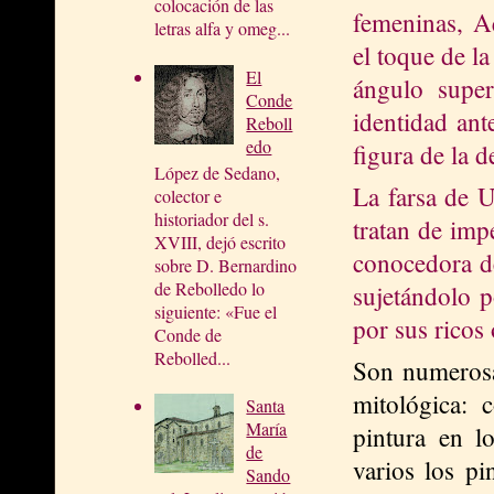
colocación de las
femeninas, A
letras alfa y omeg...
el toque de l
El
ángulo super
Conde
identidad ant
Reboll
edo
figura de la d
López de Sedano,
La farsa de U
colector e
historiador del s.
tratan de imp
XVIII, dejó escrito
conocedora de
sobre D. Bernardino
de Rebolledo lo
sujetándolo p
siguiente: «Fue el
por sus ricos
Conde de
Rebolled...
Son numerosas
mitológica:
Santa
María
pintura en 
de
varios los p
Sando