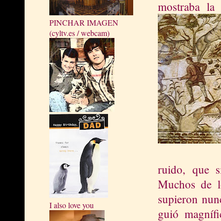
mostraba la
PINCHAR IMAGEN
(cyltv.es / webcam)
ruido, que s
Muchos de l
supieron nun
I also love you
guió magnífi