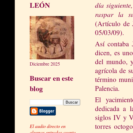
LEÓN
día siguiente
raspar la s
(Artículo de
05/03/09).
Así contaba 
dicen, es un
del mundo, y
Diciembre 2025
agrícola de s
Buscar en este
término muni
blog
Palencia.
El yacimien
dedicada a l
siglos IV y V
torres octogo
El audio directo en
algunas entradas cuenta