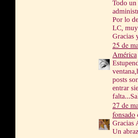
Todo un 
administ
Por lo d
LC, muy 
Gracias 
25 de ma
América
Estupendo
ventana,
posts so
entrar s
falta...S
27 de ma
fonsado
d
Gracias 
Un abra