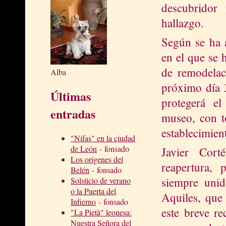
descubridor
hallazgo.
Según se ha 
en el que se 
de remodelac
Alba
próximo día 3
Últimas
protegerá el
entradas
museo, con to
establecimient
"Nifas" en la ciudad
de León
- fonsado
Javier Cort
Los orígenes del
reapertura,
Belén
- fonsado
siempre uni
Solsticio de verano
o la Puerta del
Aquiles, que 
Infierno
- fonsado
este breve r
"La Pietà" leonesa:
Nuestra Señora del