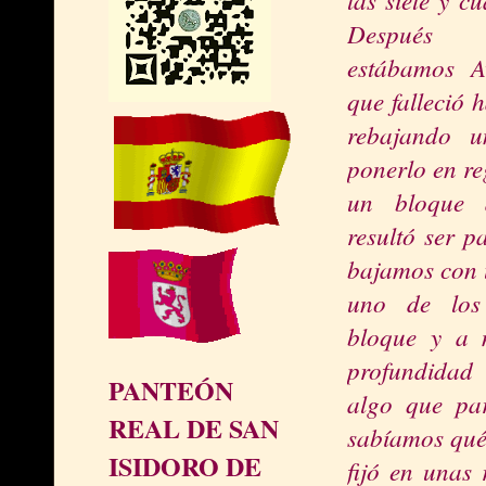
Después d
estábamos Av
que falleció 
rebajando u
ponerlo en re
un bloque 
resultó ser p
bajamos con 
uno de los
bloque y a 
profundida
PANTEÓN
algo que pa
REAL DE SAN
sabíamos qué 
ISIDORO DE
fijó en unas 