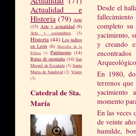
Actualidad
(71)
Desde el hall
Actualidad e
fallecimiento
Historia
(79)
Arte
completo su 
(15)
Arte y actualidad
(9)
Arte y costumbres
(5)
yacimiento, s
Historia
(44)
Los judíos
y creando e
en León
(6)
Marialba de la
encontrados
Patrimonio
(14)
Ribera
(1)
Rutas de montaña
(14)
San
Arqueológico
Miguel de Escalada
(5)
Santa
María de Sandoval
(2)
Viajes
En 1980, don
(3)
terrenos que 
Catedral de Sta.
yacimiento 
momento para 
María
En las veces 
de veinte año
humilde, bon