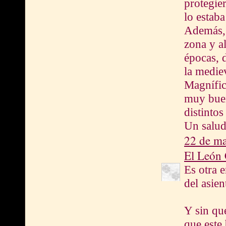
protegie
lo estaba
Además, 
zona y a
épocas, 
la medie
Magnífic
muy buen
distintos
Un salu
22 de ma
El León 
Es otra 
del asien
Y sin qu
que este