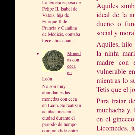
La tercera esposa de
Aquiles simbo
Felipe II, Isabel de
ideal de la a
Valois, hija de
Enrique II de
dueño o fund
Francia y Catalina
social y moral
de Médicis, contaba
trece años cuan...
Aquiles, hijo
la ninfa mar
Moned
as con
madre con e
ceca
vulnerable en
en
León
mientras lo s
No son muy
Tetis que el j
abundantes las
monedas con ceca
Para tratar d
en León. Se realizan
muchacha y, b
acuñaciones en la
en el gineceo
ciudad durante el
periodo de tiempo
Licomedes, ju
comprendido entre