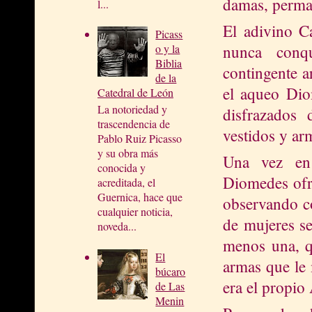
damas, perman
l...
El adivino Ca
Picass
nunca conqu
o y la
Biblia
contingente a
de la
el aqueo Dio
Catedral de León
La notoriedad y
disfrazados 
trascendencia de
vestidos y ar
Pablo Ruiz Picasso
y su obra más
Una vez en 
conocida y
Diomedes ofre
acreditada, el
Guernica, hace que
observando c
cualquier noticia,
de mujeres se
noveda...
menos una, qu
El
armas que le 
búcaro
era el propio
de Las
Menin