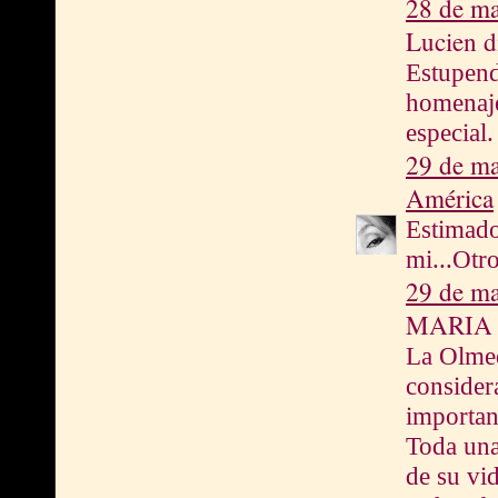
28 de ma
Lucien di
Estupend
homenaje
especial.
29 de ma
América
Estimado
mi...Otro
29 de ma
MARIA d
La Olmed
consider
importan
Toda una 
de su vid