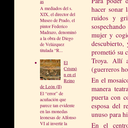
Para poder d
as
hacer sonar 
A mediados del s.
XIX, el director del
ruidos y gri
Museo de Prado, el
sospechando q
pintor Federico
Madrazo, denominó
mujer y cogie
a la obra de Diego
descubierto,
de Velázquez
titulada “R...
prometió su c
Troya. Allí 
El
(guerreros ho
Crismó
n en el
En el mosai
Reino
de León (II)
manera teatr
El “error” de
puerta con co
acuñación que
esposa del r
parece tan evidente
en las monedas
unuso para hi
leonesas de Alfonso
VI al invertir la
En el centr