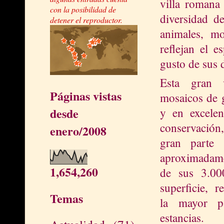
villa roman
con la posibilidad de
diversidad d
detener el reproductor.
animales, mo
reflejan el e
gusto de sus 
Esta gran 
Páginas vistas
mosaicos de 
desde
y en excelen
conservació
enero/2008
gran parte 
aproximadame
1,654,260
de sus
3.00
superficie, r
Temas
la mayor p
estancias.