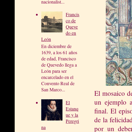
nacionalist...
Francis
co de
Queve
do en
León
En diciembre de
1639, a los 61 años
de edad, Francisco
de Quevedo llega a
León para ser
encarcelado en el
Convento Real de
San Marco...
El mosaico de
un ejemplo a
El
Estanq
final. El epi
ue y la
de la felicida
Peregri
por un deber
na