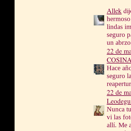
Allek
dij
hermoso 
lindas im
seguro p
un abrzo
22 de ma
COSIN
Hace año
seguro la
reapertu
22 de ma
Leodegu
Nunca tu
vi las f
allí. Me 