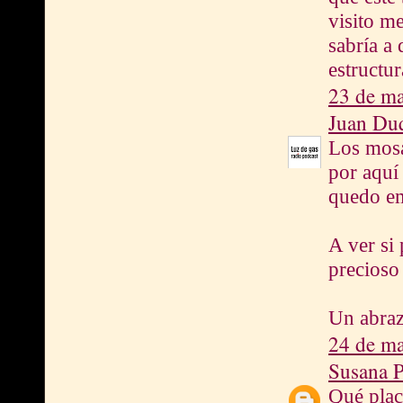
visito m
sabría a 
estructur
23 de ma
Juan Du
Los mosa
por aquí 
quedo e
A ver si
precioso
Un abra
24 de ma
Susana P
Qué plac