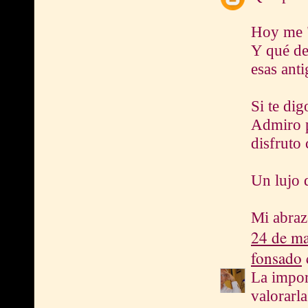
Hoy me "f
Y qué de
esas ant
Si te d
Admiro p
disfruto
Un lujo 
Mi abra
24 de ma
fonsado
d
La impor
valorarl