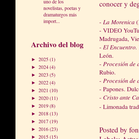
uno de los
conocer y deg
novelistas, poetas y
dramaturgos más
-
La Morenica
(
import...
- VIDEO YouT
Madrugada, Vier
Archivo del blog
-
El Encuentro.
León.
2025
(1)
►
-
Procesión de d
2024
(4)
►
Rubio.
2023
(5)
►
-
Procesión de d
2022
(4)
►
- Papones. Dul
2021
(10)
►
-
Cristo ante Ca
2020
(11)
►
- Limonada trad
2019
(8)
►
2018
(13)
►
2017
(19)
►
Posted by
fon
2016
(23)
►
2015
(15)
Labels:
Actua
►