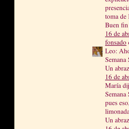
presenci
toma de 
Buen fin
16 de ab
fonsado
d
Leo: Ahor
Semana Sa
Un abraz
16 de ab
María dij
Semana S
pues eso
limonada
Un abraz
16 de ab