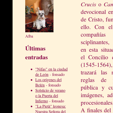
Crucis
Cam
o
devocional e
de Cristo, f
ello. Con el
compañía
Alba
sciplinantes
Últimas
en esta situa
entradas
el Concilio 
(1545-156
"Nifas" en la ciudad
trazará las
de León
- fonsado
reglas de p
Los orígenes del
Belén
- fonsado
pública y cu
Solsticio de verano
imágenes, ad
o la Puerta del
Infierno
- fonsado
procesionales,
"La Pietà" leonesa:
A finales del
Nuestra Señora del