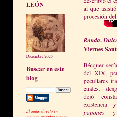
describió el 
LEÓN
al que asisti
procesión del
.
Ronda
Dulc
Viernes Sant
Diciembre 2025
Bécquer sería
Buscar en este
del XIX, per
blog
peculiares t
cuales, des
dejó consta
existencia 
papones
El audio directo en
y
algunas entradas cuenta