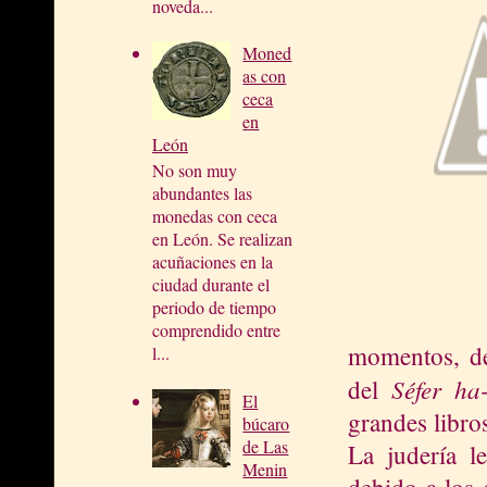
noveda...
Moned
as con
ceca
en
León
No son muy
abundantes las
monedas con ceca
en León. Se realizan
acuñaciones en la
ciudad durante el
periodo de tiempo
comprendido entre
momentos, del
l...
Séfer ha
del
El
grandes libro
búcaro
de Las
La judería l
Menin
debido a los 