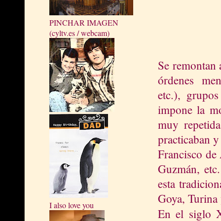
PINCHAR IMAGEN
(cyltv.es / webcam)
Se remontan a
órdenes mend
etc.), grupos
impone la mor
muy repetida
practicaban y
Francisco de
Guzmán, etc. 
esta tradicion
Goya, Turina 
I also love you
En el siglo 