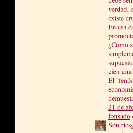
debe sen
verdad, 
existe c
En esa c
promocion
¿Como se
simpleme
supuesto
cien una 
El "fenó
economis
demuestr
21 de ab
fonsado
d
Son ries