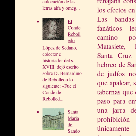
rebajaba con
colocación de las
letras alfa y omeg...
los efectos en
Las bandas 
El
fanáticos l
Conde
Reboll
camino po
edo
Matasiete, 
López de Sedano,
Santa Cruz 
colector e
historiador del s.
hebreo de Sa
XVIII, dejó escrito
de judíos no
sobre D. Bernardino
de Rebolledo lo
que apalear, 
siguiente: «Fue el
tabernas que 
Conde de
Rebolled...
paso para en
una jarra d
Santa
prohibici
María
de
únicament
Sando