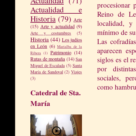
Actualidad
(71)
procesionar p
Actualidad e
Reino de Le
Historia
(79)
Arte
localidad, y
(15)
Arte y actualidad
(9)
mínimo de su 
Arte y costumbres
(5)
Historia
(44)
Los judíos
Las cofradías
en León
(6)
Marialba de la
aparecen esp
Patrimonio
(14)
Ribera
(1)
siglos es el 
Rutas de montaña
(14)
San
Miguel de Escalada
(5)
Santa
por distinta
María de Sandoval
(2)
Viajes
sociales, pe
(3)
como hambrun
Catedral de Sta.
María