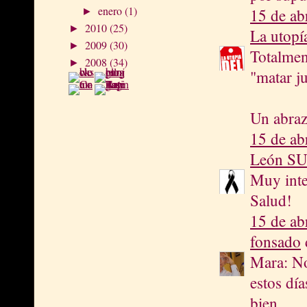
enero
(1)
15 de ab
►
2010
(25)
►
La utopí
2009
(30)
►
Totalmen
2008
(34)
►
"matar j
Un abraz
15 de ab
León S
Muy inte
Salud!
15 de ab
fonsado
d
Mara: No
estos dí
bien.