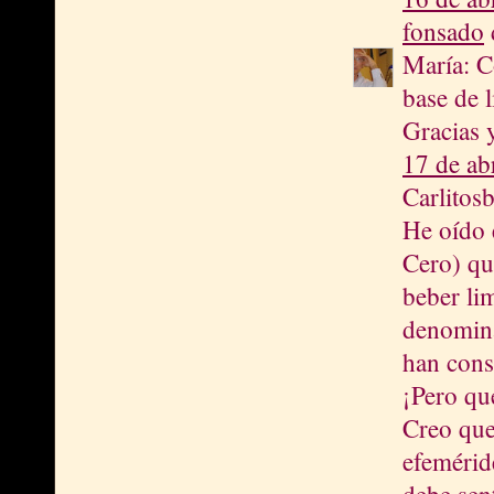
fonsado
d
María: C
base de 
Gracias 
17 de ab
Carlitosb
He oído 
Cero) que
beber li
denomina
han cons
¡Pero qu
Creo que
efeméride