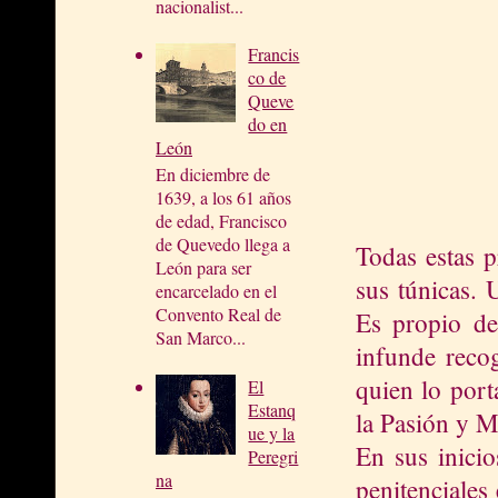
nacionalist...
Francis
co de
Queve
do en
León
En diciembre de
1639, a los 61 años
de edad, Francisco
de Quevedo llega a
Todas estas p
León para ser
sus túnicas. 
encarcelado en el
Convento Real de
Es propio de 
San Marco...
infunde recog
quien lo port
El
Estanq
la Pasión y M
ue y la
En sus inicio
Peregri
na
penitenciales