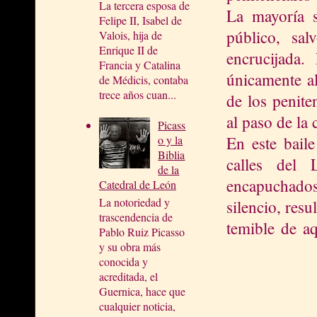
La tercera esposa de
La mayoría s
Felipe II, Isabel de
público, sal
Valois, hija de
Enrique II de
encrucijada.
Francia y Catalina
únicamente al
de Médicis, contaba
trece años cuan...
de los penite
al paso de la 
Picass
En este baile
o y la
Biblia
calles del 
de la
encapuchados,
Catedral de León
La notoriedad y
silencio, resul
trascendencia de
temible de a
Pablo Ruiz Picasso
y su obra más
conocida y
acreditada, el
Guernica, hace que
cualquier noticia,