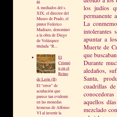
as
los judíos 
A mediados del s.
XIX, el director del
permanente ap
Museo de Prado, el
La conmemor
pintor Federico
Madrazo, denominó
intolerantes
a la obra de Diego
apuntar a lo
de Velázquez
Muerte de Cri
titulada “R...
que buscaban 
El
Durante muc
Crismó
n en el
aledaños, suf
Reino
Santa, prod
de León (II)
cuadrillas de
El “error” de
acuñación que
conocedoras 
parece tan evidente
aquellos días
en las monedas
leonesas de Alfonso
mezclado con
VI al invertir la