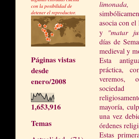
limonada
con la posibilidad de
simbólicament
detener el reproductor.
asocia con el
"matar j
y
días de Sema
medieval y m
Páginas vistas
Esta antig
práctica, c
desde
veremos, 
enero/2008
sociedad
religiosamente
1,653,916
mayoría, culp
una vez debid
Temas
órdenes relig
Estas primer