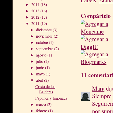
2014
(18)
►
2013
(16)
►
Compártelo
2012
(17)
►
2011
(19)
▼
diciembre
(3)
►
noviembre
(2)
►
octubre
(1)
►
septiembre
(2)
►
agosto
(1)
►
julio
(2)
►
junio
(1)
►
11 comentari
mayo
(1)
►
abril
(2)
▼
Cristo de los
Mara
dijo
Balderas
Siempre e
Papones y limonada
Seguirem
marzo
(2)
►
por supu
febrero
(1)
►