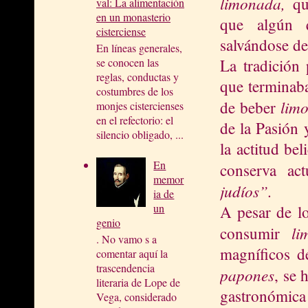
limonada,
qu
val: La alimentación
en un monasterio
que algún q
cisterciense
salvándose de
En líneas generales,
La tradición
se conocen las
reglas, conductas y
que terminab
costumbres de los
lim
de beber
monjes cistercienses
en el refectorio: el
de la Pasión 
silencio obligado, ...
la actitud bel
En
conserva ac
memor
judíos”.
ia de
un
A pesar de lo
genio
li
consumir
. No vamo s a
magníficos de
comentar aquí la
trascendencia
papones
, se 
literaria de Lope de
gastronómica
Vega, considerado