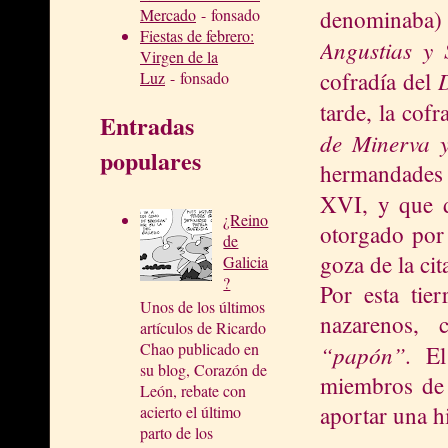
denominaba)
Mercado
- fonsado
Fiestas de febrero:
Angustias y
Virgen de la
cofradía del
Luz
- fonsado
tarde, la cof
Entradas
de Minerva y
populares
hermandades a
XVI, y que d
¿Reino
otorgado por
de
goza de la cit
Galicia
?
Por esta tie
Unos de los últimos
nazarenos, c
artículos de Ricardo
Chao publicado en
“papón”.
El 
su blog, Corazón de
miembros de 
León, rebate con
aportar una hi
acierto el último
parto de los