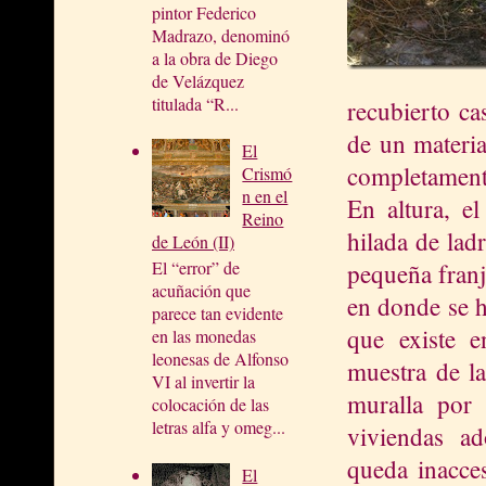
pintor Federico
Madrazo, denominó
a la obra de Diego
de Velázquez
titulada “R...
recubierto ca
de un materia
El
completamente
Crismó
n en el
En altura, e
Reino
hilada de ladr
de León (II)
El “error” de
pequeña franj
acuñación que
en donde se h
parece tan evidente
que existe e
en las monedas
leonesas de Alfonso
muestra de la
VI al invertir la
muralla por 
colocación de las
letras alfa y omeg...
viviendas a
queda inacces
El