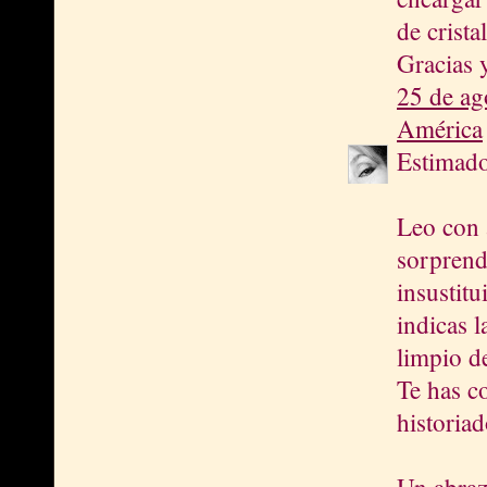
de crist
Gracias 
25 de ag
América
Estimad
Leo con 
sorprend
insustitu
indicas l
limpio de
Te has c
historiad