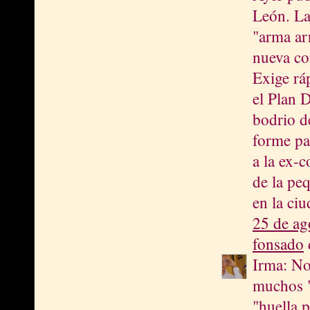
León. La
"arma ar
nueva co
Exige rá
el Plan D
bodrio d
forme par
a la ex-c
de la pe
en la ciu
25 de ag
fonsado
d
Irma: No 
muchos "
"huella p