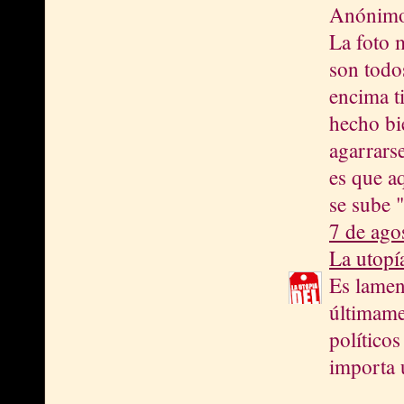
Anónimo 
La foto m
son todo
encima t
hecho bi
agarrarse
es que a
se sube 
7 de ago
La utopí
Es lamen
últimame
políticos
importa 