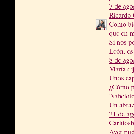
7 de ago
Ricardo 
Como bie
que en m
Si nos p
León, es 
8 de ago
María dij
Unos capt
¿Cómo pu
"sabelot
Un abraz
21 de ag
Carlitosb
Ayer pud