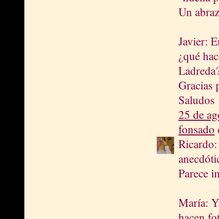
Un abraz
Javier: E
¿qué ha
Ladreda
Gracias 
Saludos
25 de ag
fonsado
d
Ricardo:
anecdótic
Parece i
María: Ya
hacen fot