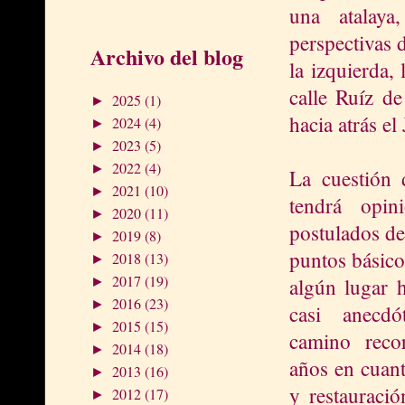
una atalaya
perspectivas 
Archivo del blog
la izquierda, 
calle Ruíz de
2025
(1)
►
hacia atrás el
2024
(4)
►
2023
(5)
►
2022
(4)
►
La cuestión d
2021
(10)
►
tendrá opin
2020
(11)
►
postulados de
2019
(8)
►
puntos básic
2018
(13)
►
2017
(19)
algún lugar 
►
2016
(23)
►
casi anecdó
2015
(15)
►
camino reco
2014
(18)
►
años en cuant
2013
(16)
►
y restauració
2012
(17)
►