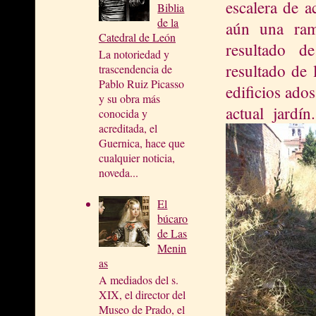
escalera de a
Biblia
de la
aún una ram
Catedral de León
resultado de
La notoriedad y
resultado de
trascendencia de
Pablo Ruiz Picasso
edificios ado
y su obra más
actual jardí
conocida y
acreditada, el
Guernica, hace que
cualquier noticia,
noveda...
El
búcaro
de Las
Menin
as
A mediados del s.
XIX, el director del
Museo de Prado, el