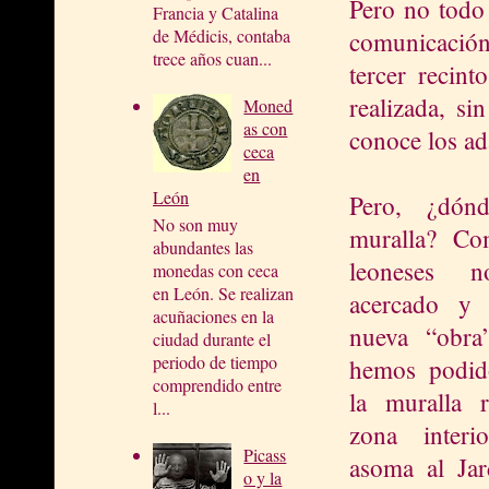
Pero no todo 
Francia y Catalina
de Médicis, contaba
comunicación
trece años cuan...
tercer recin
realizada, si
Moned
as con
conoce los a
ceca
en
León
Pero, ¿dón
No son muy
muralla?
Co
abundantes las
leoneses 
monedas con ceca
en León. Se realizan
acercado y 
acuñaciones en la
nueva “obra
ciudad durante el
periodo de tiempo
hemos podid
comprendido entre
la muralla 
l...
zona inter
Picass
asoma al Ja
o y la