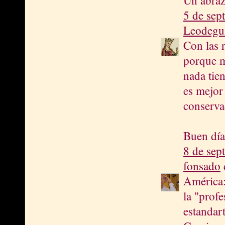
Un abraz
5 de sep
Leodegu
Con las 
porque m
nada tie
es mejor
conserva
Buen día
8 de sep
fonsado
d
América:
la "prof
estandart