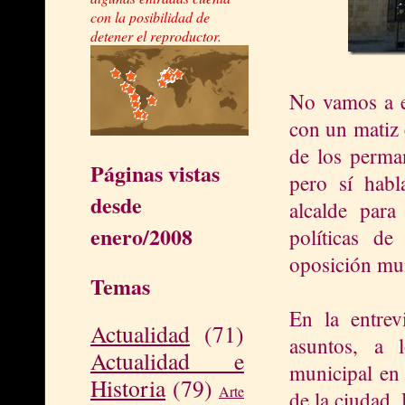
con la posibilidad de
detener el reproductor.
No vamos a en
con un matiz 
de los perma
Páginas vistas
pero sí habl
desde
alcalde para
enero/2008
políticas d
oposición mun
Temas
En la entrev
Actualidad
(71)
asuntos, a 
Actualidad e
municipal en 
Historia
(79)
Arte
de la ciudad.