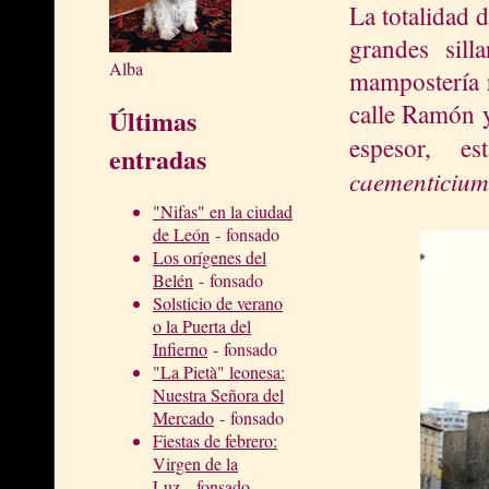
La totalidad d
grandes sill
Alba
mampostería r
calle Ramón y
Últimas
espesor, e
entradas
caementicium
"Nifas" en la ciudad
de León
- fonsado
Los orígenes del
Belén
- fonsado
Solsticio de verano
o la Puerta del
Infierno
- fonsado
"La Pietà" leonesa:
Nuestra Señora del
Mercado
- fonsado
Fiestas de febrero:
Virgen de la
Luz
- fonsado