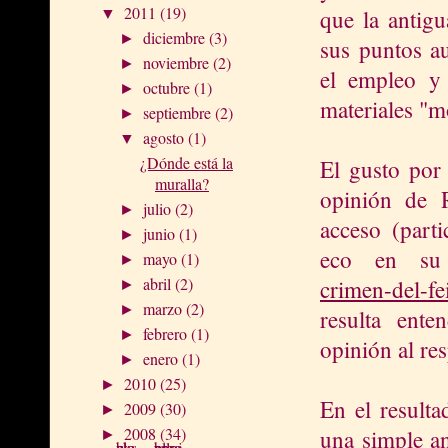
2011
(19)
que la antig
▼
diciembre
(3)
►
sus puntos au
noviembre
(2)
►
el empleo y
octubre
(1)
►
materiales "m
septiembre
(2)
►
agosto
(1)
▼
¿Dónde está la
El gusto por
muralla?
opinión de R
julio
(2)
►
acceso (part
junio
(1)
►
eco en s
mayo
(1)
►
abril
(2)
crimen-del-f
►
marzo
(2)
►
resulta ent
febrero
(1)
►
opinión al res
enero
(1)
►
2010
(25)
►
En el resulta
2009
(30)
►
2008
(34)
una simple an
►