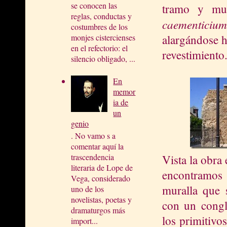
se conocen las
tramo y mue
reglas, conductas y
caementicium
costumbres de los
alargándose h
monjes cistercienses
en el refectorio: el
revestimiento
silencio obligado, ...
En
memor
ia de
un
genio
. No vamo s a
comentar aquí la
trascendencia
Vista la obra
literaria de Lope de
encontramos
Vega, considerado
muralla que s
uno de los
novelistas, poetas y
con un congl
dramaturgos más
los primitivo
import...