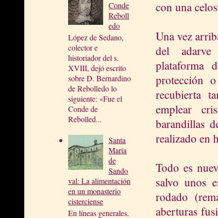
con una celos
Conde
Reboll
edo
Una vez arriba
López de Sedano,
colector e
del adarve
historiador del s.
plataforma 
XVIII, dejó escrito
protección o
sobre D. Bernardino
de Rebolledo lo
recubierta 
siguiente: «Fue el
emplear cri
Conde de
Rebolled...
barandillas d
realizado en h
Santa
María
de
Todo es nuevo
Sando
salvo unos e
val: La alimentación
en un monasterio
rodado (rem
cisterciense
aberturas fu
En líneas generales,