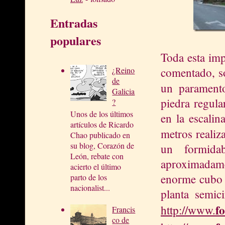
Entradas
populares
Toda esta im
comentado, so
¿Reino
de
un parament
Galicia
piedra regula
?
Unos de los últimos
en la escalin
artículos de Ricardo
metros reali
Chao publicado en
su blog, Corazón de
un formida
León, rebate con
aproximadam
acierto el último
enorme cubo o
parto de los
nacionalist...
planta semic
f
http://
www.
Francis
co de