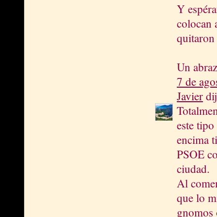
Y espéra
colocan 
quitaron
Un abraz
7 de ago
Javier
dij
Totalmen
este tipo
encima t
PSOE co
ciudad.
Al comen
que lo m
gnomos 