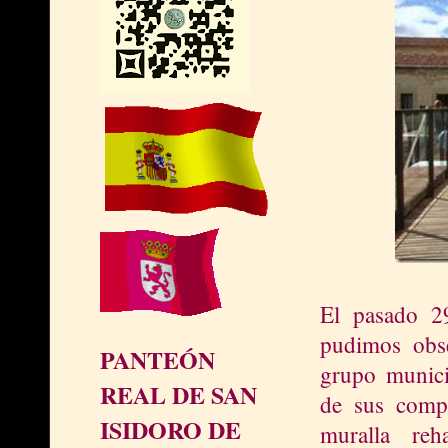
El pasado 2
pudimos obse
PANTEÓN
grupo municip
REAL DE SAN
de sus comp
ISIDORO DE
muralla reh