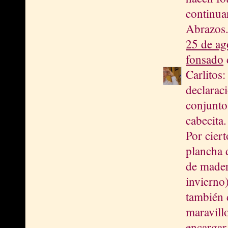
continuar
Abrazos.
25 de ag
fonsado
d
Carlitos
declaraci
conjunto
cabecita.
Por ciert
plancha 
de mader
invierno
también 
maravillo
encargar