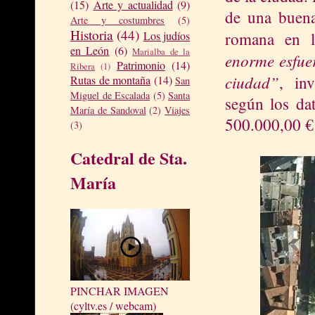
(15)
Arte y actualidad
(9)
de una buena
Arte y costumbres
(5)
Historia
(44)
romana en l
Los judíos
en León
(6)
Marialba de la
enorme esfuer
Patrimonio
(14)
Ribera
(1)
ciudad”
, inv
Rutas de montaña
(14)
San
Miguel de Escalada
(5)
Santa
según los da
María de Sandoval
(2)
Viajes
500.000,00 € 
(3)
Catedral de Sta.
María
PINCHAR IMAGEN
(cyltv.es / webcam)