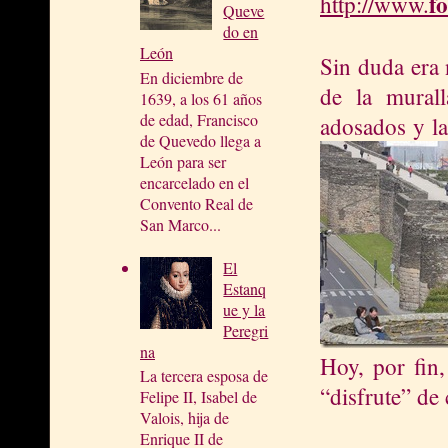
f
http://
www.
Queve
do en
León
Sin duda era 
En diciembre de
de la murall
1639, a los 61 años
de edad, Francisco
adosados y la
de Quevedo llega a
León para ser
encarcelado en el
Convento Real de
San Marco...
El
Estanq
ue y la
Peregri
na
Hoy, por fin,
La tercera esposa de
“disfrute” de 
Felipe II, Isabel de
Valois, hija de
Enrique II de