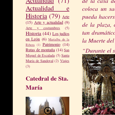
Actualidad
(71)
de la casa de
Actualidad e
coloc
a un sa
Historia
(79)
pueda hacerse
Arte
(15)
Arte y actualidad
(9)
de la plaza, 
Arte y costumbres
(5)
tan dramátic
Historia
(44)
Los judíos
la Muerte
del
en León
(6)
Marialba de la
Patrimonio
(14)
Ribera
(1)
“Durante el s
Rutas de montaña
(14)
San
Miguel de Escalada
(5)
Santa
María de Sandoval
(2)
Viajes
(3)
Catedral de Sta.
María