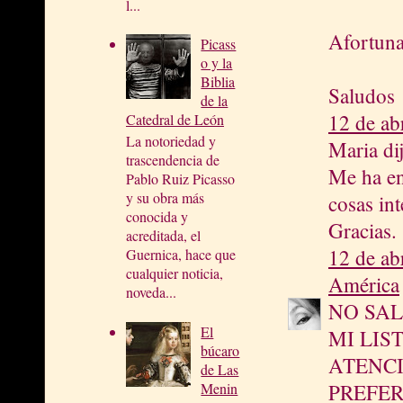
l...
Afortuna
Picass
o y la
Biblia
Saludos
de la
12 de ab
Catedral de León
La notoriedad y
Maria dij
trascendencia de
Me ha en
Pablo Ruiz Picasso
y su obra más
cosas int
conocida y
Gracias.
acreditada, el
12 de ab
Guernica, hace que
cualquier noticia,
América
noveda...
NO SAL
El
MI LIS
búcaro
ATENCI
de Las
Menin
PREFER