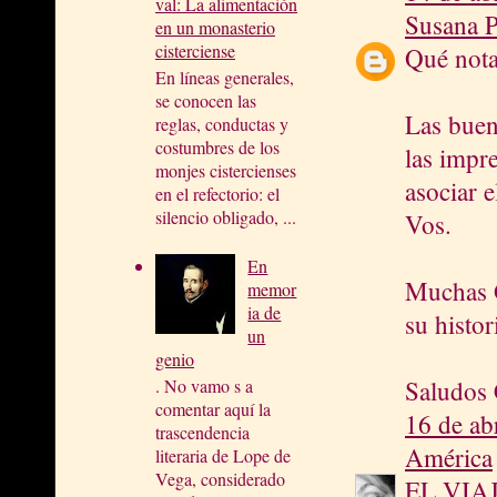
val: La alimentación
Susana P
en un monasterio
cisterciense
Qué nota
En líneas generales,
se conocen las
Las buen
reglas, conductas y
costumbres de los
las impr
monjes cistercienses
asociar 
en el refectorio: el
silencio obligado, ...
Vos.
En
Muchas G
memor
ia de
su histor
un
genio
. No vamo s a
Saludos 
comentar aquí la
16 de ab
trascendencia
América
literaria de Lope de
Vega, considerado
EL VIA