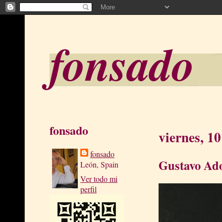
fonsado
fonsado
viernes, 10
fonsado
Gustavo Ado
León, Spain
Ver todo mi
perfil