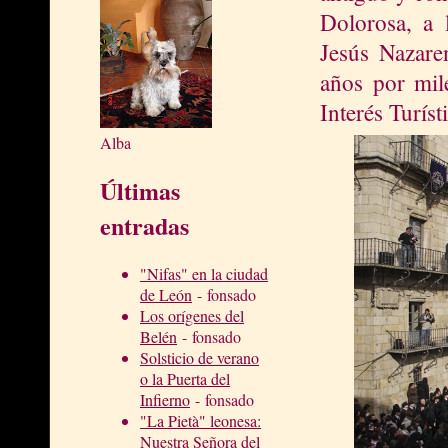
Dolorosa
, a 
Jesús Nazare
años por mil
Interés Turíst
Alba
Últimas
entradas
"Nifas" en la ciudad
de León
- fonsado
Los orígenes del
Belén
- fonsado
Solsticio de verano
o la Puerta del
Infierno
- fonsado
"La Pietà" leonesa:
Nuestra Señora del