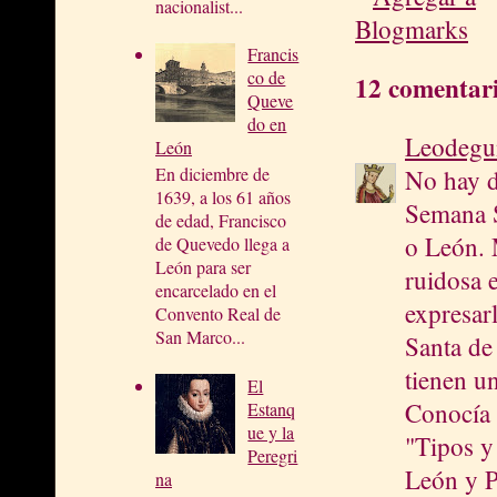
nacionalist...
Francis
co de
12 comentari
Queve
do en
Leodegu
León
En diciembre de
No hay d
1639, a los 61 años
Semana S
de edad, Francisco
o León. 
de Quevedo llega a
León para ser
ruidosa e
encarcelado en el
expresar
Convento Real de
San Marco...
Santa de
tienen u
El
Conocía 
Estanq
ue y la
"Tipos y
Peregri
León y P
na