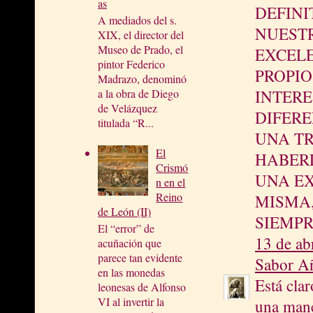
as
DEFINI
A mediados del s.
NUEST
XIX, el director del
Museo de Prado, el
EXCELE
pintor Federico
PROPIO
Madrazo, denominó
a la obra de Diego
INTERE
de Velázquez
DIFERE
titulada “R...
UNA T
El
HABER
Crismó
UNA EX
n en el
Reino
MISMA
de León (II)
SIEMPR
El “error” de
13 de ab
acuñación que
parece tan evidente
Sabor A
en las monedas
Está cla
leonesas de Alfonso
VI al invertir la
una mane