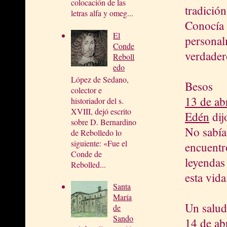
colocación de las
tradición
letras alfa y omeg...
Conocía 
El
personal
Conde
verdader
Reboll
edo
López de Sedano,
Besos
colector e
13 de ab
historiador del s.
XVIII, dejó escrito
Edén
dijo
sobre D. Bernardino
No sabía
de Rebolledo lo
siguiente: «Fue el
encuentr
Conde de
leyendas
Rebolled...
esta vida
Santa
María
Un salu
de
Sando
14 de ab