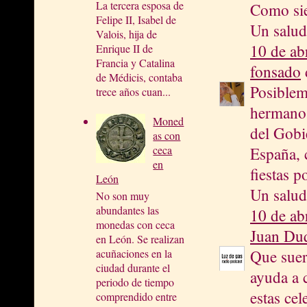
La tercera esposa de
Como sie
Felipe II, Isabel de
Un salu
Valois, hija de
10 de ab
Enrique II de
Francia y Catalina
fonsado
d
de Médicis, contaba
Posiblem
trece años cuan...
hermano 
Moned
del Gobi
as con
ceca
España, c
en
fiestas p
León
Un salud
No son muy
abundantes las
10 de ab
monedas con ceca
Juan Du
en León. Se realizan
acuñaciones en la
Que suer
ciudad durante el
ayuda a 
periodo de tiempo
estas cel
comprendido entre