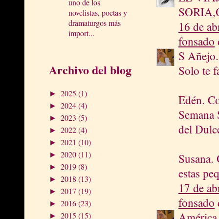
uno de los
SORIA,
novelistas, poetas y
dramaturgos más
16 de ab
import...
fonsado
d
S Añejo.
Archivo del blog
Solo te 
2025
(1)
►
Edén. Co
2024
(4)
►
Semana Sa
2023
(5)
►
del Dulc
2022
(4)
►
2021
(10)
►
2020
(11)
►
Susana. G
2019
(8)
►
estas pe
2018
(13)
►
17 de ab
2017
(19)
►
fonsado
d
2016
(23)
►
América.
2015
(15)
►