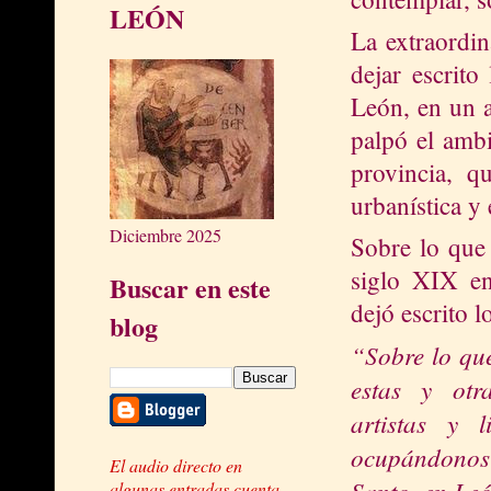
LEÓN
La extraordin
dejar escrito
León, en un a
palpó el ambi
provincia, q
urbanística y
Diciembre 2025
Sobre lo que
siglo XIX e
Buscar en este
dejó escrito l
blog
“Sobre lo que
estas y otr
artistas y
ocupándonos 
El audio directo en
Santo, en Leó
algunas entradas cuenta