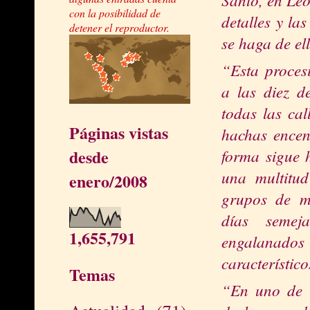
con la posibilidad de
detalles y la
detener el reproductor.
se haga de el
“Esta proces
a las diez d
todas las ca
Páginas vistas
hachas encen
forma sigue 
desde
una multitud
enero/2008
grupos de m
días semej
1,655,791
engal
a
nado
característico
Temas
“En uno de l