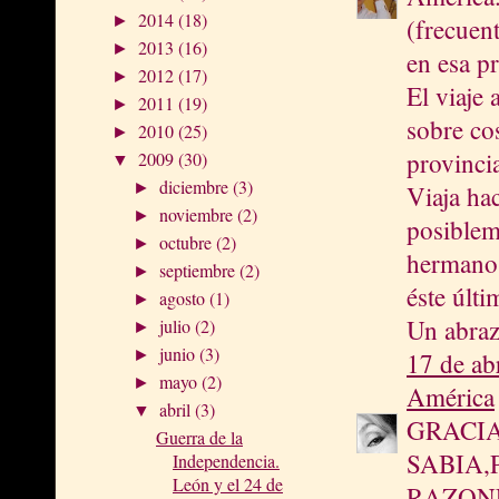
2014
(18)
►
(frecuen
2013
(16)
►
en esa pr
2012
(17)
►
El viaje 
2011
(19)
►
sobre co
2010
(25)
►
provinci
2009
(30)
▼
diciembre
(3)
►
Viaja hac
noviembre
(2)
►
posiblem
octubre
(2)
►
hermano 
septiembre
(2)
►
éste últ
agosto
(1)
►
Un abraz
julio
(2)
►
junio
(3)
►
17 de ab
mayo
(2)
►
América
abril
(3)
▼
GRACIA
Guerra de la
SABIA,
Independencia.
León y el 24 de
RAZONE