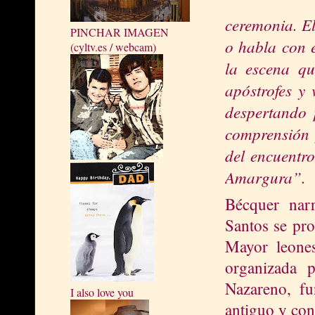
ceremonia. El
PINCHAR IMAGEN
o habla con e
(cyltv.es / webcam)
la escena qu
apóstrofes y
despertando 
comprensión y
del encuentr
Amargura
”.
Bécquer nar
Santos se pr
Mayor leone
organizada
Nazareno, fu
I also love you
antiguo y co