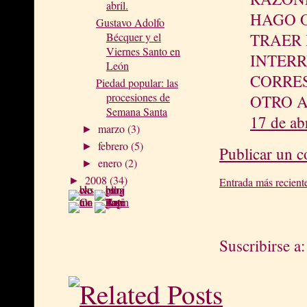
abril.
HAGO 
Gustavo Adolfo
Bécquer y el
TRAER 
Viernes Santo en
INTER
León
CORRES
Piedad popular: las
procesiones de
OTRO 
Semana Santa
17 de ab
marzo
(3)
►
febrero
(5)
►
Publicar un 
enero
(2)
►
2008
(34)
►
Entrada más recient
Suscribirse a