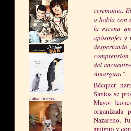
ceremonia. El
o habla con e
la escena qu
apóstrofes y
despertando 
comprensión y
del encuentr
Amargura
”.
Bécquer nar
Santos se pr
I also love you
Mayor leone
organizada
Nazareno, fu
antiguo y co