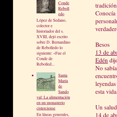
Conde
tradición
Reboll
Conocía 
edo
personal
López de Sedano,
colector e
verdader
historiador del s.
XVIII, dejó escrito
sobre D. Bernardino
Besos
de Rebolledo lo
13 de ab
siguiente: «Fue el
Conde de
Edén
dijo
Rebolled...
No sabía
encuentr
Santa
María
leyendas
de
esta vida
Sando
val: La alimentación
en un monasterio
Un salu
cisterciense
14 de ab
En líneas generales,