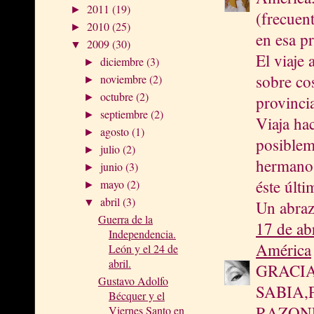
2011
(19)
►
(frecuen
2010
(25)
►
en esa pr
2009
(30)
▼
El viaje 
diciembre
(3)
►
sobre co
noviembre
(2)
►
octubre
(2)
►
provinci
septiembre
(2)
►
Viaja hac
agosto
(1)
►
posiblem
julio
(2)
►
hermano 
junio
(3)
►
éste últ
mayo
(2)
►
abril
(3)
▼
Un abraz
Guerra de la
17 de ab
Independencia.
América
León y el 24 de
abril.
GRACIA
Gustavo Adolfo
SABIA,
Bécquer y el
RAZONE
Viernes Santo en