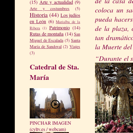
de la casa de
(15)
Arte y actualidad
(9)
coloc
a un sa
Arte y costumbres
(5)
Historia
(44)
Los judíos
pueda hacerse
en León
(6)
Marialba de la
de la plaza, 
Patrimonio
(14)
Ribera
(1)
Rutas de montaña
(14)
San
tan dramátic
Miguel de Escalada
(5)
Santa
la Muerte
del
María de Sandoval
(2)
Viajes
(3)
“Durante el s
Catedral de Sta.
María
PINCHAR IMAGEN
(cyltv.es / webcam)