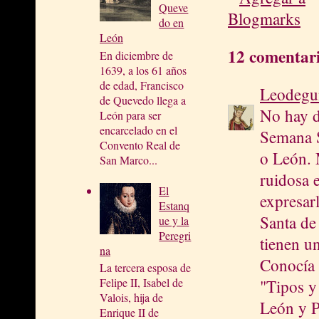
Queve
do en
León
12 comentari
En diciembre de
1639, a los 61 años
de edad, Francisco
Leodegu
de Quevedo llega a
No hay d
León para ser
encarcelado en el
Semana S
Convento Real de
o León. 
San Marco...
ruidosa e
El
expresar
Estanq
Santa de
ue y la
Peregri
tienen u
na
Conocía 
La tercera esposa de
Felipe II, Isabel de
"Tipos y
Valois, hija de
León y P
Enrique II de