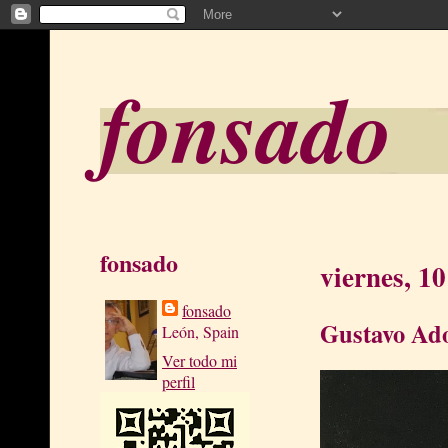
fonsado
fonsado
viernes, 10
fonsado
Gustavo Ado
León, Spain
Ver todo mi
perfil