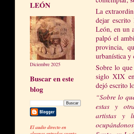
LEÓN
La extraordin
dejar escrito
León, en un a
palpó el ambi
provincia, q
urbanística y
Diciembre 2025
Sobre lo que
siglo XIX e
Buscar en este
dejó escrito l
blog
“Sobre lo que
estas y otr
artistas y
ocupándonos 
El audio directo en
Santo, en Leó
algunas entradas cuenta