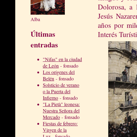
Dolorosa
, a 
Jesús Nazare
Alba
años por mil
Últimas
Interés Turíst
entradas
"Nifas" en la ciudad
de León
- fonsado
Los orígenes del
Belén
- fonsado
Solsticio de verano
o la Puerta del
Infierno
- fonsado
"La Pietà" leonesa:
Nuestra Señora del
Mercado
- fonsado
Fiestas de febrero:
Virgen de la
Luz
- fonsado