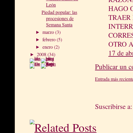
León
HAGO 
Piedad popular: las
TRAER 
procesiones de
Semana Santa
INTER
marzo
(3)
►
CORRES
febrero
(5)
►
OTRO 
enero
(2)
►
17 de ab
2008
(34)
►
Publicar un 
Entrada más recient
Suscribirse a