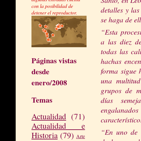
con la posibilidad de
detalles y la
detener el reproductor.
se haga de el
“Esta proces
a las diez d
todas las ca
Páginas vistas
hachas encen
forma sigue 
desde
una multitud
enero/2008
grupos de m
Temas
días semej
engal
a
nado
Actualidad
(71)
característico
Actualidad e
“En uno de l
Historia
(79)
Arte