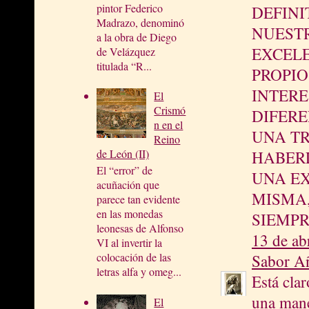
pintor Federico
DEFINI
Madrazo, denominó
NUEST
a la obra de Diego
EXCELE
de Velázquez
titulada “R...
PROPIO
INTERE
El
Crismó
DIFERE
n en el
UNA T
Reino
de León (II)
HABER
El “error” de
UNA EX
acuñación que
MISMA
parece tan evidente
en las monedas
SIEMPR
leonesas de Alfonso
13 de ab
VI al invertir la
colocación de las
Sabor A
letras alfa y omeg...
Está cla
una mane
El