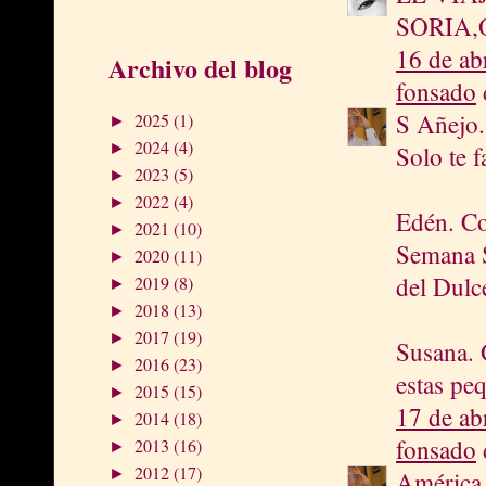
SORIA,
16 de ab
Archivo del blog
fonsado
d
S Añejo.
2025
(1)
►
2024
(4)
►
Solo te 
2023
(5)
►
2022
(4)
►
Edén. Co
2021
(10)
►
Semana Sa
2020
(11)
►
del Dulc
2019
(8)
►
2018
(13)
►
2017
(19)
►
Susana. G
2016
(23)
►
estas pe
2015
(15)
►
17 de ab
2014
(18)
►
fonsado
d
2013
(16)
►
2012
(17)
►
América.