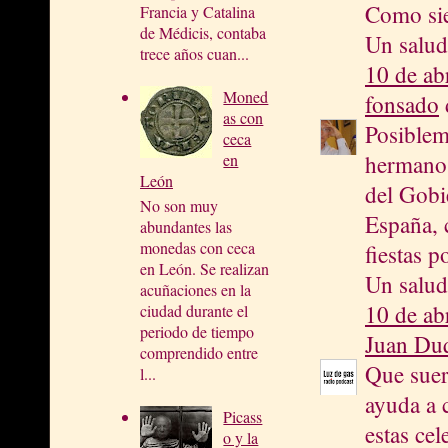
Como sie
Francia y Catalina
de Médicis, contaba
Un salu
trece años cuan...
10 de ab
Moned
fonsado
d
as con
Posiblem
ceca
hermano 
en
León
del Gobi
No son muy
España, c
abundantes las
monedas con ceca
fiestas p
en León. Se realizan
Un salud
acuñaciones en la
10 de ab
ciudad durante el
periodo de tiempo
Juan Du
comprendido entre
Que suer
l...
ayuda a 
Picass
estas cel
o y la