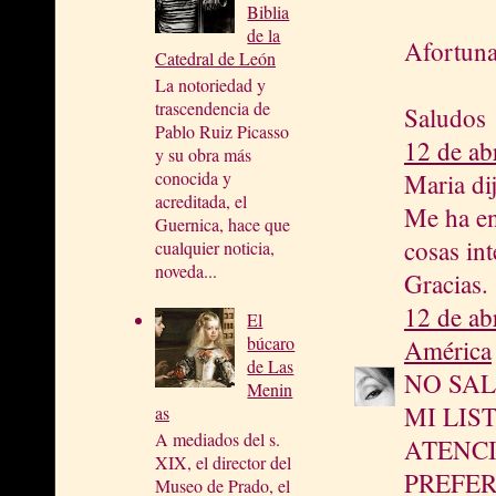
Biblia
de la
Afortuna
Catedral de León
La notoriedad y
trascendencia de
Saludos
Pablo Ruiz Picasso
12 de ab
y su obra más
conocida y
Maria dij
acreditada, el
Me ha en
Guernica, hace que
cosas int
cualquier noticia,
noveda...
Gracias.
12 de ab
El
búcaro
América
de Las
NO SAL
Menin
MI LIS
as
A mediados del s.
ATENCI
XIX, el director del
PREFER
Museo de Prado, el