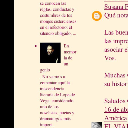
se conocen las
Susana P
reglas, conductas y
Qué nota
costumbres de los
monjes cistercienses
en el refectorio: el
Las buen
silencio obligado, ...
las impr
En
asociar 
memor
Vos.
ia de
un
genio
Muchas G
. No vamo s a
su histor
comentar aquí la
trascendencia
literaria de Lope de
Saludos 
Vega, considerado
uno de los
16 de ab
novelistas, poetas y
América
dramaturgos más
import...
EL VIA