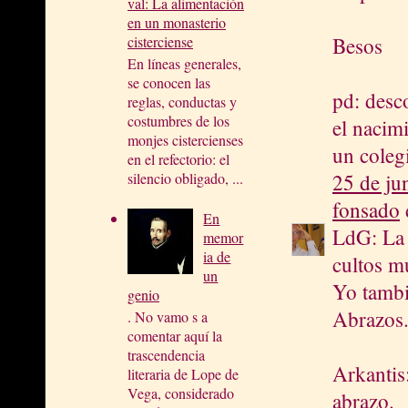
val: La alimentación
en un monasterio
Besos
cisterciense
En líneas generales,
se conocen las
pd: desc
reglas, conductas y
costumbres de los
el nacim
monjes cistercienses
un coleg
en el refectorio: el
25 de ju
silencio obligado, ...
fonsado
d
En
LdG: La 
memor
ia de
cultos mu
un
Yo tambié
genio
Abrazos
. No vamo s a
comentar aquí la
trascendencia
Arkantis
literaria de Lope de
Vega, considerado
abrazo.