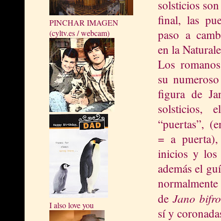
solsticios son
final, las p
PINCHAR IMAGEN
paso a camb
(cyltv.es / webcam)
en
la Naturale
Los romanos
su numeroso
figura de Ja
solsticios,
“pue
rtas”, (
= a puerta),
inicios y los 
además el guí
normalmente c
Jano bifr
de
I also love you
sí y coronadas