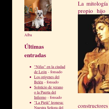
La mitología
propio hijo
Alba
Últimas
entradas
"Nifas" en la ciudad
de León
- fonsado
Los orígenes del
Belén
- fonsado
Solsticio de verano
o la Puerta del
Infierno
- fonsado
"La Pietà" leonesa:
constructores
Nuestra Señora del