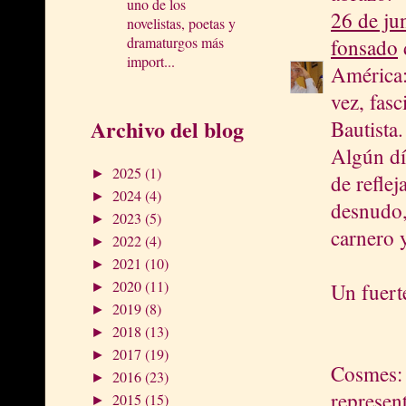
uno de los
26 de ju
novelistas, poetas y
dramaturgos más
fonsado
d
import...
América:
vez, fasc
Archivo del blog
Bautista.
Algún dí
2025
(1)
►
de refle
2024
(4)
►
desnudo,
2023
(5)
►
carnero 
2022
(4)
►
2021
(10)
►
2020
(11)
Un fuert
►
2019
(8)
►
2018
(13)
►
2017
(19)
►
Cosmes:
2016
(23)
►
represent
2015
(15)
►