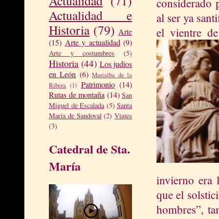
Actualidad
(71)
considerado 
Actualidad e
al ser ya sant
Historia
(79)
el vientre d
Arte
(15)
Arte y actualidad
(9)
Arte y costumbres
(5)
Historia
(44)
Los judíos
en León
(6)
Marialba de la
Patrimonio
(14)
Ribera
(1)
Rutas de montaña
(14)
San
Miguel de Escalada
(5)
Santa
María de Sandoval
(2)
Viajes
(3)
Catedral de Sta.
María
inviern
o era 
que el solstic
hombres”, ta