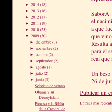
2014
(18)
►
2013
(16)
►
SaborA: 
2012
(17)
►
el nacim
2011
(19)
►
a que fue
2010
(25)
►
que vino
2009
(30)
▼
diciembre
(3)
Resulta 
►
noviembre
(2)
►
para el 
octubre
(2)
►
real que
septiembre
(2)
►
agosto
(1)
►
Un beso
julio
(2)
►
junio
(3)
26 de ju
▼
Solsticio de verano
Publicar un 
Obama y su
DisneyIslam
Entrada más recient
Picasso y la Biblia
de la Catedral de