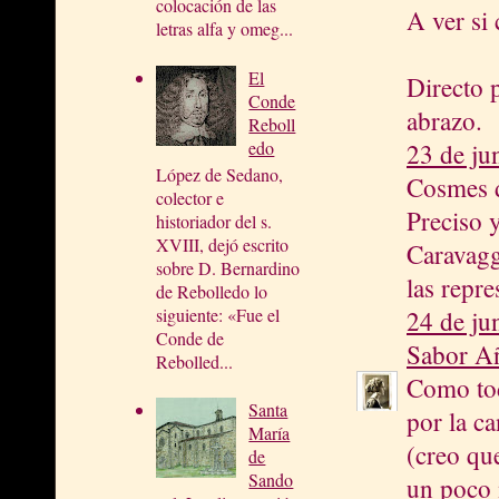
colocación de las
A ver si
letras alfa y omeg...
El
Directo 
Conde
abrazo.
Reboll
edo
23 de ju
López de Sedano,
Cosmes d
colector e
Preciso 
historiador del s.
XVIII, dejó escrito
Caravagg
sobre D. Bernardino
las repre
de Rebolledo lo
siguiente: «Fue el
24 de ju
Conde de
Sabor A
Rebolled...
Como tod
Santa
por la ca
María
(creo qu
de
Sando
un poco 