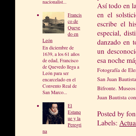
nacionalist...
Así todo en l
en el solsti
Francis
co de
escribe el hi
Queve
especial, dis
do en
León
danzado en t
En diciembre de
un desconoci
1639, a los 61 años
esa noche má
de edad, Francisco
de Quevedo llega a
Fotografía de El
León para ser
San Juan Bautista
encarcelado en el
Convento Real de
Bifronte. Museos
San Marco...
Juan Bautista con
El
Estanq
Posted by
fon
ue y la
Labels:
Actua
Peregri
na