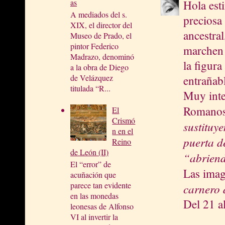
as
Hola est
A mediados del s.
preciosa 
XIX, el director del
ancestral
Museo de Prado, el
pintor Federico
marchen 
Madrazo, denominó
la figura
a la obra de Diego
de Velázquez
entrañabl
titulada “R...
Muy inte
Romanos,
El
Crismó
sustituy
n en el
puerta de
Reino
de León (II)
“abriend
El “error” de
Las imag
acuñación que
parece tan evidente
carnero 
en las monedas
Del 21 al
leonesas de Alfonso
VI al invertir la