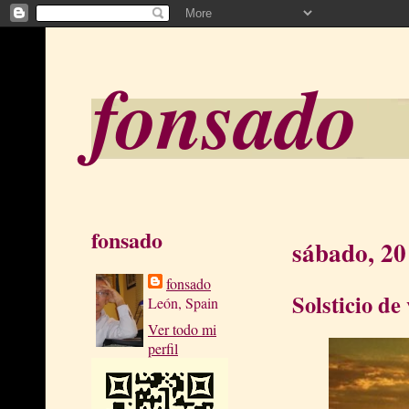
fonsado
fonsado
sábado, 20
fonsado
Solsticio de
León, Spain
Ver todo mi
perfil