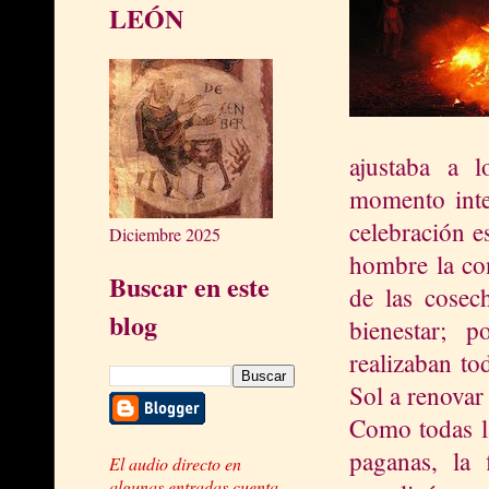
LEÓN
ajustaba a l
momento inte
celebración e
Diciembre 2025
hombre la con
Buscar en este
de las cosec
blog
bienestar; 
realizaban to
Sol a renovar
Como todas la
paganas, la f
El audio directo en
algunas entradas cuenta