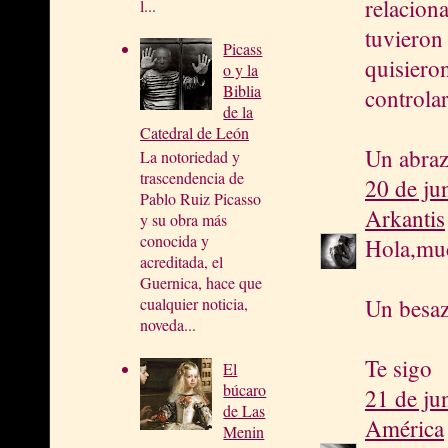
relacion
l...
tuvieron
Picass
quisiero
o y la
Biblia
controlar
de la
Catedral de León
Un abra
La notoriedad y
trascendencia de
20 de ju
Pablo Ruiz Picasso
Arkantis
y su obra más
conocida y
Hola,muc
acreditada, el
Guernica, hace que
Un besaz
cualquier noticia,
noveda...
Te sigo
El
búcaro
21 de ju
de Las
América
Menin