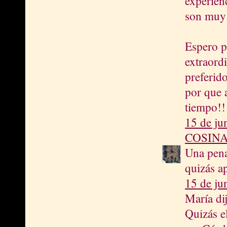
experien
son muy 
Espero p
extraord
preferido
por que 
tiempo!!!
15 de ju
COSIN
Una pena
quizás ap
15 de ju
María dij
Quizás e