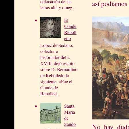
colocación de las
así podíamos 
letras alfa y omeg...
El
Conde
Reboll
edo
López de Sedano,
colector e
historiador del s.
XVIII, dejó escrito
sobre D. Bernardino
de Rebolledo lo
siguiente: «Fue el
Conde de
Rebolled...
Santa
María
de
Sando
No hay duda