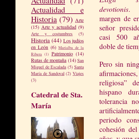
Actualidad
(71)
devotionis
.
Actualidad e
margen de er
Historia
(79)
Arte
señor presid
(15)
Arte y actualidad
(9)
Arte y costumbres
(5)
casi 500 añ
Historia
(44)
Los judíos
doble de tiem
en León
(6)
Marialba de la
Patrimonio
(14)
Ribera
(1)
Rutas de montaña
(14)
San
Pero sin nin
Miguel de Escalada
(5)
Santa
afirmaciones
María de Sandoval
(2)
Viajes
(3)
religiosa” d
hispano dur
Catedral de Sta.
tolerancia 
María
artificialment
periodo con
cohesión del 
años, y que s