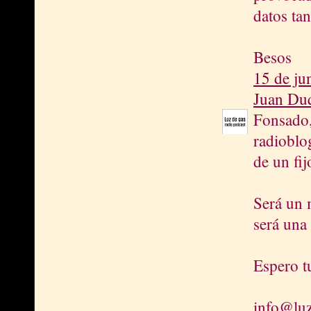
datos ta
Besos
15 de ju
Juan Du
Fonsado,
radioblog
de un fij
Será un 
será una 
Espero t
info@luz