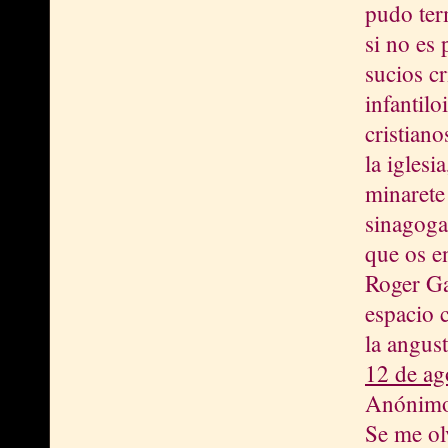
pudo ter
si no es 
sucios c
infantil
cristian
la iglesi
minarete
sinagoga.
que os en
Roger Ga
espacio 
la angust
12 de ag
Anónimo 
Se me olv