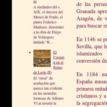
as
de las perse
A mediados del s.
Granada apro
XIX, el director del
Museo de Prado, el
Aragón, de v
pintor Federico
para buscar re
Madrazo, denominó
a la obra de Diego
de Velázquez
En 1146 se pr
titulada “R...
Sevilla, que 
islamizados
El
Crismó
conversión d
n en el
Reino
de León (II)
En 1184 nu
El “error” de
España
musulm
acuñación que
primera mitad
parece tan evidente
en las monedas
cristianos y 
leonesas de Alfonso
la segregació
VI al invertir la