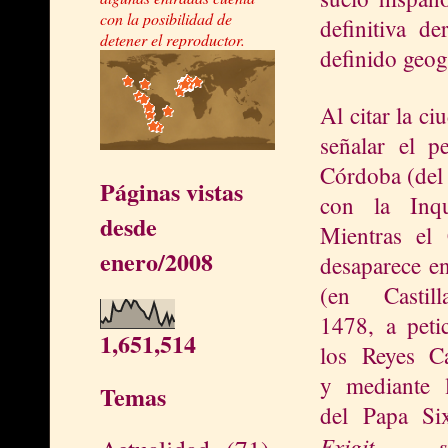
con la posibilidad de
definitiva d
detener el reproductor.
definido geog
Al citar la c
señalar el 
Córdoba (del 
Páginas vistas
con
la Inqu
desde
Mientras el
enero/2008
desaparece e
(en Castil
1478, a
peti
1,651,514
los Reyes Ca
y mediante 
Temas
del Papa Si
Exigit si