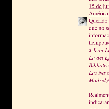
15 de ju
América
Querido 
que no s
informac
tiempo,a
Jean L
a
La del E
Bibliote
Las Nava
Madrid,
Realment
indicara