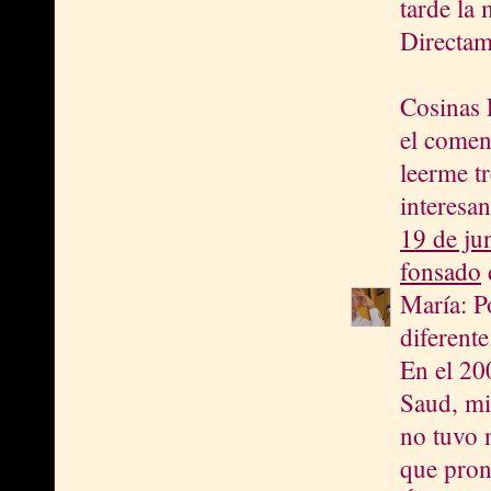
tarde la 
Directam
Cosinas 
el comen
leerme tr
interesa
19 de ju
fonsado
d
María: Po
diferente
En el 20
Saud, mi
no tuvo 
que pron