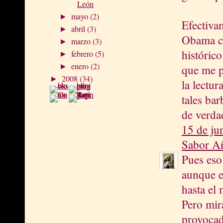
León
mayo
(2)
►
Efectiva
abril
(3)
►
Obama ci
marzo
(3)
►
histórico
febrero
(5)
►
enero
(2)
►
que me p
2008
(34)
►
la lectur
tales ba
de verdad
15 de ju
Sabor A
Pues eso
aunque e
hasta el
Pero mir
provocad