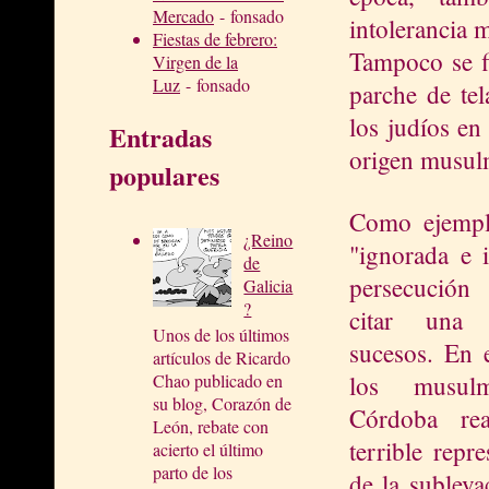
Mercado
- fonsado
intolerancia 
Fiestas de febrero:
Tampoco se fi
Virgen de la
Luz
- fonsado
parche de tel
los judíos e
Entradas
origen musul
populares
Como ejempl
¿Reino
"ignorada e i
de
persecución
Galicia
?
citar una 
Unos de los últimos
sucesos. En 
artículos de Ricardo
los musul
Chao publicado en
su blog, Corazón de
Córdoba rea
León, rebate con
terrible repr
acierto el último
parto de los
de la subleva