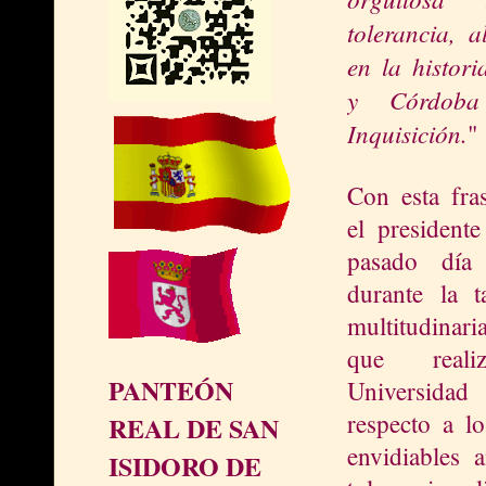
tolerancia, 
en la histor
y Córdob
Inquisición.
"
Con esta fra
el president
pasado día
durante la 
multitudinar
que rea
PANTEÓN
Universidad
d
respecto a l
REAL DE SAN
envidiables 
ISIDORO DE