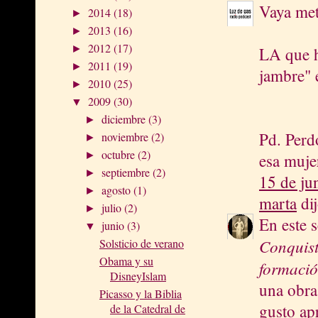
Vaya met
2014
(18)
►
2013
(16)
►
2012
(17)
►
LA que h
2011
(19)
►
jambre" e
2010
(25)
►
2009
(30)
▼
diciembre
(3)
►
Pd. Perd
noviembre
(2)
►
octubre
(2)
►
esa muje
septiembre
(2)
►
15 de ju
agosto
(1)
►
marta
dij
julio
(2)
►
En este 
junio
(3)
▼
Conquist
Solsticio de verano
Obama y su
formació
DisneyIslam
una obra
Picasso y la Biblia
gusto apr
de la Catedral de