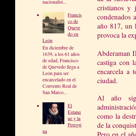
nacionalist...
cristianos y 
Francis
condenados a
co de
año 817, un 
Queve
provoca la ex
do en
León
En diciembre de
Abderaman II
1639, a los 61 años
de edad, Francisco
castiga con l
de Quevedo llega a
encarcela a t
León para ser
ciudad.
encarcelado en el
Convento Real de
San Marco...
Al año sig
administració
El
Estanq
como la destr
ue y la
de la conquist
Peregri
na
Pero en el añ