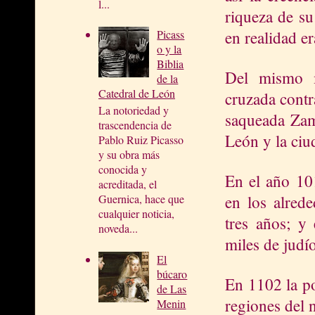
l...
riqueza de su
en realidad er
Picass
o y la
Biblia
Del mismo m
de la
Catedral de León
cruzada contra
La notoriedad y
saqueada Zam
trascendencia de
León y la ciu
Pablo Ruiz Picasso
y su obra más
conocida y
En el año 101
acreditada, el
en los alred
Guernica, hace que
cualquier noticia,
tres años; y
noveda...
miles de judí
El
búcaro
En 1102 la po
de Las
regiones del 
Menin