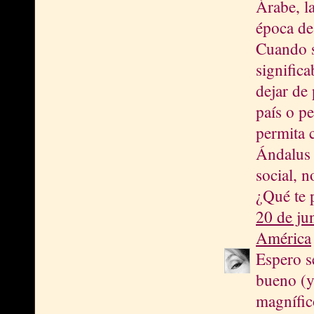
Árabe, la
época de
Cuando s
signific
dejar de 
país o pe
permita c
Ándalus 
social, n
¿Qué te 
20 de ju
América
Espero s
bueno (y
magnífic