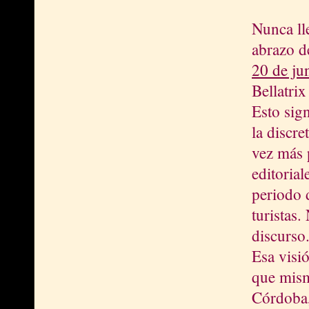
Nunca lle
abrazo de
20 de ju
Bellatrix 
Esto sig
la discre
vez más 
editorial
periodo 
turistas
discurso
Esa visi
que mism
Córdoba,