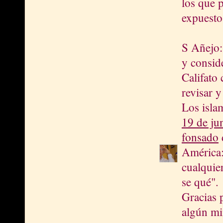
los que 
expuesto
S Añejo:
y consid
Califato
revisar y
Los isla
19 de ju
fonsado
d
América:
cualquie
se qué".
Gracias p
algún mi