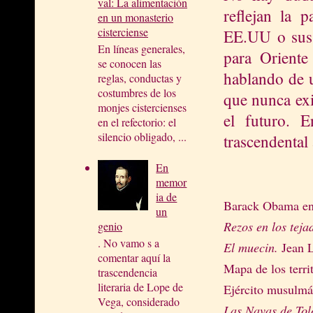
val: La alimentación
reflejan la 
en un monasterio
cisterciense
EE.UU o sus a
En líneas generales,
para Oriente
se conocen las
hablando de u
reglas, conductas y
costumbres de los
que nunca exi
monjes cistercienses
el futuro. 
en el refectorio: el
silencio obligado, ...
trascendental
En
memor
ia de
Barack Obama en l
un
Rezos en los teja
genio
. No vamo s a
El muecin.
Jean 
comentar aquí la
Mapa de los terri
trascendencia
literaria de Lope de
Ejército musulmán
Vega, considerado
Las Navas de Tol