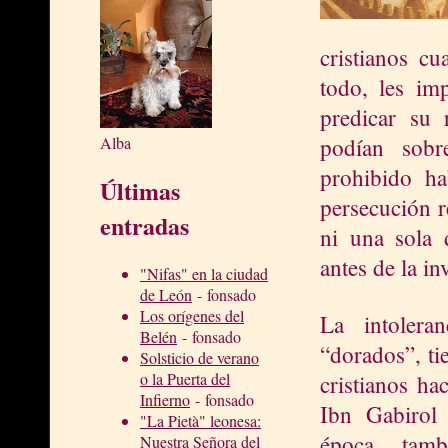
cristianos c
todo, les im
predicar su 
podían sobr
Alba
prohibido ha
Últimas
persecución r
entradas
ni una sola d
antes de la in
"Nifas" en la ciudad
de León
- fonsado
Los orígenes del
La intolera
Belén
- fonsado
“dorados”, ti
Solsticio de verano
o la Puerta del
cristianos ha
Infierno
- fonsado
Ibn Gabirol
"La Pietà" leonesa:
época, tam
Nuestra Señora del