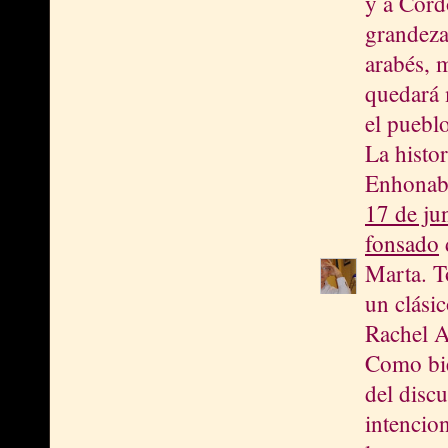
y a Córd
grandeza.
arabés, 
quedará 
el pueblo
La histor
Enhonab
17 de ju
fonsado
d
Marta. T
un clási
Rachel A
Como bie
del disc
intencio