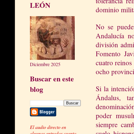
tolerancia re
LEÓN
dominio mili
No se pueden
Andalucía no
división admi
Fomento Javi
cuatro reinos
Diciembre 2025
ocho provinc
Buscar en este
blog
Si la intenci
Ándalus, t
denominación
poder musu
siempre camb
El audio directo en
suelo hispan
algunas entradas cuenta