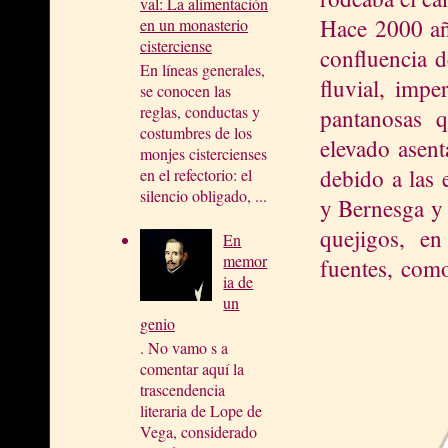
val: La alimentación
Hace 2000 año
en un monasterio
cisterciense
confluencia d
En líneas generales,
fluvial, impe
se conocen las
reglas, conductas y
pantanosas q
costumbres de los
elevado asent
monjes cistercienses
debido a las 
en el refectorio: el
silencio obligado, ...
y Bernesga y 
quejigos, e
En
memor
fuentes, com
ia de
un
genio
. No vamo s a
comentar aquí la
trascendencia
literaria de Lope de
Vega, considerado