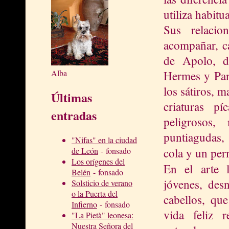
utiliza habitu
Sus relacio
acompañar, ca
de Apolo, de
Alba
Hermes y Pan.
los sátiros, m
Últimas
criaturas p
entradas
peligrosos,
puntiagudas,
"Nifas" en la ciudad
cola y un pe
de León
- fonsado
Los orígenes del
En el arte
Belén
- fonsado
jóvenes, des
Solsticio de verano
o la Puerta del
cabellos, qu
Infierno
- fonsado
vida feliz r
"La Pietà" leonesa:
Nuestra Señora del