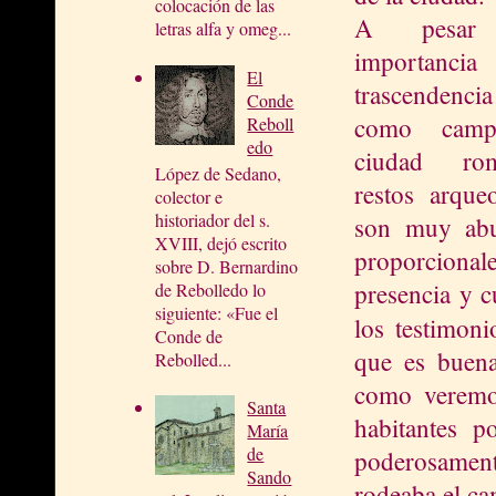
colocación de las
A pesar
letras alfa y omeg...
importa
El
trascendenc
Conde
como camp
Reboll
edo
ciudad ro
López de Sedano,
restos arque
colector e
historiador del s.
son muy abu
XVIII, dejó escrito
proporcion
sobre D. Bernardino
presencia y cu
de Rebolledo lo
siguiente: «Fue el
los testimoni
Conde de
que es buena
Rebolled...
como veremos
Santa
habitantes p
María
de
poderosamen
Sando
rodeaba el c