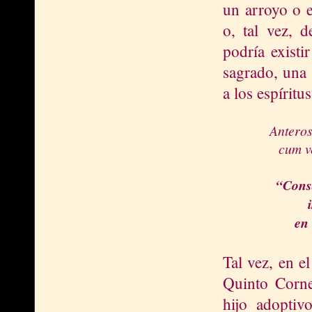
un arroyo o e
o, tal vez, d
podría exist
sagrado, una 
a los espíritu
Anteros
cum ve
“Consa
en
Tal vez, en e
Quinto Cornel
hijo adopti