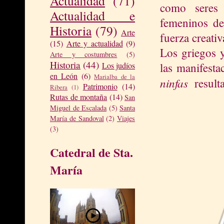
Actualidad
(71)
como seres 
Actualidad e
femeninos de 
Historia
(79)
Arte
fuerza creativ
(15)
Arte y actualidad
(9)
Los griegos 
Arte y costumbres
(5)
Historia
(44)
las manifesta
Los judíos
en León
(6)
Marialba de la
ninfas
resulta
Patrimonio
(14)
Ribera
(1)
Rutas de montaña
(14)
San
Miguel de Escalada
(5)
Santa
María de Sandoval
(2)
Viajes
(3)
Catedral de Sta.
María