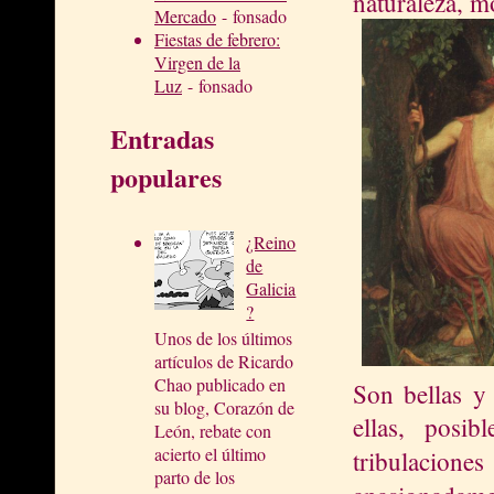
naturaleza, m
Mercado
- fonsado
Fiestas de febrero:
Virgen de la
Luz
- fonsado
Entradas
populares
¿Reino
de
Galicia
?
Unos de los últimos
artículos de Ricardo
Chao publicado en
Son bellas y 
su blog, Corazón de
ellas, posi
León, rebate con
acierto el último
tribulaci
parto de los