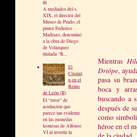
as
A mediados del s.
XIX, el director del
Museo de Prado, el
pintor Federico
Madrazo, denominó
a la obra de Diego
de Velázquez
titulada “R...
Hil
Mientras
El
Driópe
, ayud
Crismó
pasa su braz
n en el
Reino
boca y arra
de León (II)
buscando a s
El “error” de
acuñación que
después de s
parece tan evidente
como simboliz
en las monedas
héroe en el m
leonesas de Alfonso
VI al invertir la
de la ciudad.