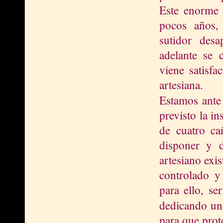
Este enorme 
pocos años, 
sutidor des
adelante se 
viene satisfa
artesiana.
Estamos ante
previsto la i
de cuatro ca
disponer y 
artesiano exi
controlado y
para ello, se
dedicando una
para que prote