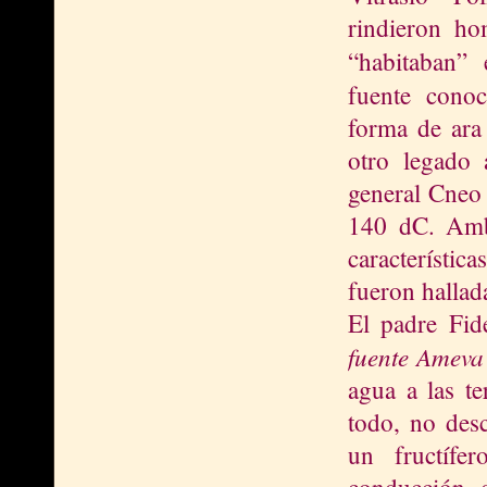
rindieron ho
“habit
ab
a
n”
e
fuente
conoc
forma de ara
otro legado 
general Cneo
140 dC. Amb
característic
fueron hallad
El padre Fid
fuente Amev
agua a las t
todo, no desc
un fructífe
conducción 