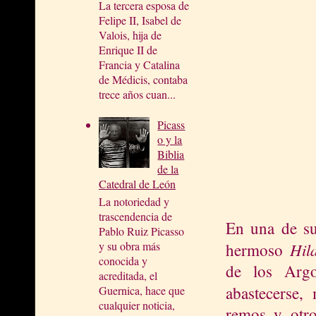
La tercera esposa de
Felipe II, Isabel de
Valois, hija de
Enrique II de
Francia y Catalina
de Médicis, contaba
trece años cuan...
Picass
o y la
Biblia
de la
Catedral de León
La notoriedad y
trascendencia de
En una de su
Pablo Ruiz Picasso
Hil
y su obra más
hermoso
conocida y
de los Argo
acreditada, el
abastecerse,
Guernica, hace que
cualquier noticia,
remos y otro