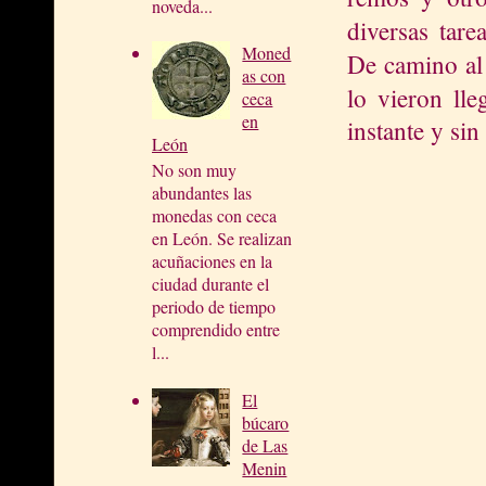
noveda...
diversas tare
Moned
De camino al
as con
lo vieron lle
ceca
en
instante y si
León
No son muy
abundantes las
monedas con ceca
en León. Se realizan
acuñaciones en la
ciudad durante el
periodo de tiempo
comprendido entre
l...
El
búcaro
de Las
Menin