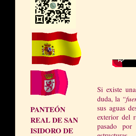
Si existe un
“fue
duda, la
sus aguas des
PANTEÓN
exterior del 
REAL DE SAN
pasado por 
ISIDORO DE
estructuras