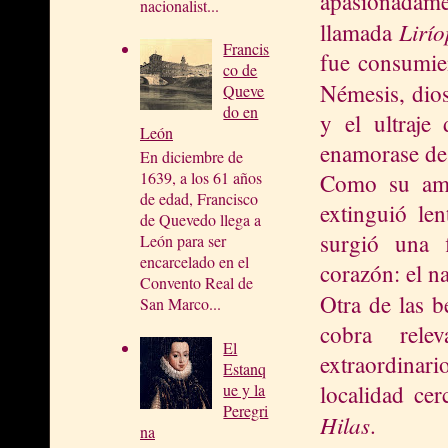
apasionadam
nacionalist...
Lirío
llamada
Francis
fue consumien
co de
Némesis, dios
Queve
do en
y el ultraje
León
enamorase de 
En diciembre de
1639, a los 61 años
Como su amor
de edad, Francisco
extinguió le
de Quevedo llega a
surgió una 
León para ser
encarcelado en el
corazón: el na
Convento Real de
Otra de las b
San Marco...
cobra rele
El
extraordinar
Estanq
localidad cer
ue y la
Peregri
Hilas
.
na