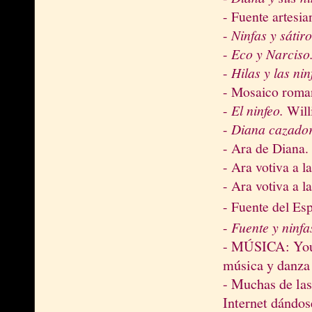
- Fuente artesia
-
Ninfas y sátir
-
Eco y Narciso
-
Hilas y las nin
- Mosaico rom
-
El ninfeo.
Will
-
Diana cazador
- Ara de Diana
- Ara votiva a 
- Ara votiva a 
- Fuente del Es
-
Fuente y ninfa
- MÚSICA: You
música y danza 
- Muchas de las
Internet dándos