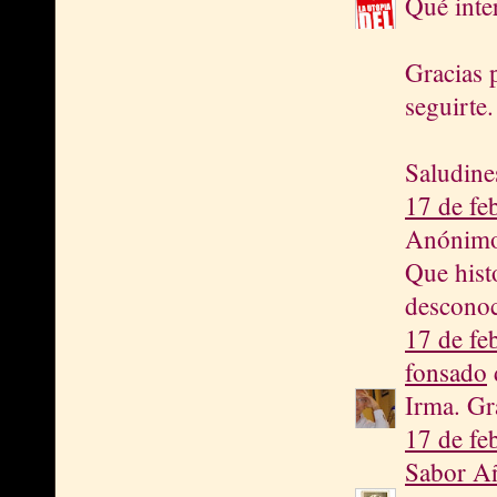
Qué inte
Gracias 
seguirte.
Saludine
17 de fe
Anónimo 
Que histo
desconoc
17 de fe
fonsado
d
Irma. Gra
17 de fe
Sabor A