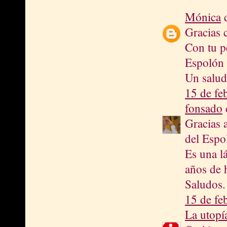
Mónica
d
Gracias 
Con tu pe
Espolón 
Un salud
15 de fe
fonsado
d
Gracias a
del Espo
Es una l
años de h
Saludos.
15 de fe
La utopí