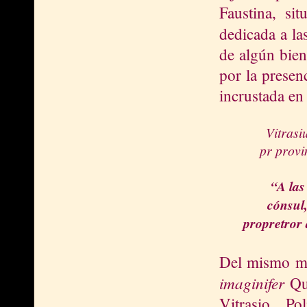
Faustina, si
dedicada a l
de algún bie
por la presen
incrustada en 
Vitrasiu
pr provin
“A las
cónsul,
propretror 
Del mismo mo
imaginifer
Qu
Vitrasio P