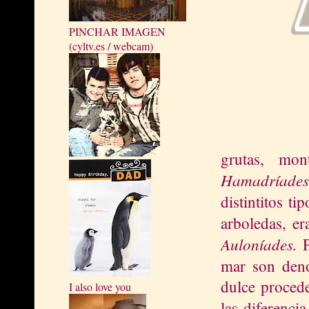
PINCHAR IMAGEN
(cyltv.es / webcam)
grutas, mo
Hamadríades
distintitos ti
arboledas, e
Auloníades.
mar son de
dulce procede
I also love you
las diferenc