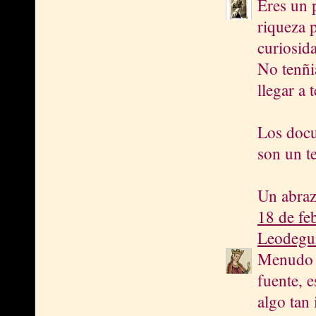
Eres un 
riqueza 
curiosid
No tenñi
llegar a 
Los docu
son un t
Un abra
18 de fe
Leodegu
Menudo t
fuente, e
algo tan