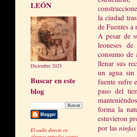
LEÓN
construccion
la ciudad tra
de Fuentes a 
A pesar de su
leoneses de
consumo de a
llenar sus re
Diciembre 2025
un agua sin 
Buscar en este
fuente sufre 
blog
paso del tie
manteniéndose
forma la nat
estuvieron pr
ninfas
por las
El audio directo en
algunas entradas cuenta