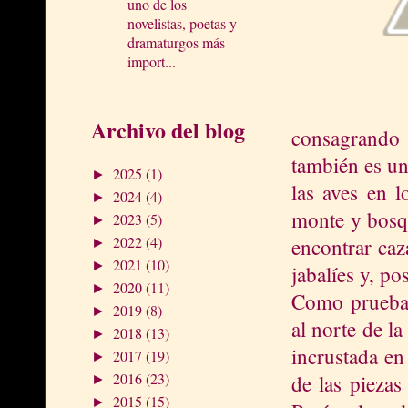
uno de los
novelistas, poetas y
dramaturgos más
import...
Archivo del blog
consagrando
también es un
2025
(1)
►
las aves en l
2024
(4)
►
monte y bosqu
2023
(5)
►
2022
(4)
encontrar caz
►
2021
(10)
►
jabalíes y, po
2020
(11)
►
Como prueba d
2019
(8)
►
al norte de l
2018
(13)
►
incrustada en
2017
(19)
►
2016
(23)
de las piezas
►
2015
(15)
►