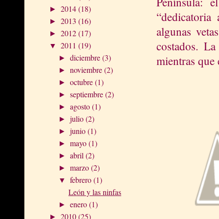
Península: 
2014
(18)
►
“dedicatoria
2013
(16)
►
algunas vetas
2012
(17)
►
costados. La 
2011
(19)
▼
diciembre
(3)
mientras que e
►
noviembre
(2)
►
octubre
(1)
►
septiembre
(2)
►
agosto
(1)
►
julio
(2)
►
junio
(1)
►
mayo
(1)
►
abril
(2)
►
marzo
(2)
►
febrero
(1)
▼
León y las ninfas
enero
(1)
►
2010
(25)
►