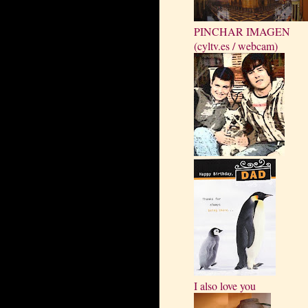
PINCHAR IMAGEN
(cyltv.es / webcam)
I also love you