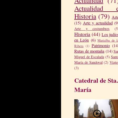
Actualidad
(71
Actualidad 
Historia
(79)
Art
(15)
Arte y actualidad
(9
Arte y costumbres
(5
Historia
(44)
Los judío
en León
(6)
Marialba de l
Patrimonio
(14
Ribera
(1)
Rutas de montaña
(14)
Sa
Miguel de Escalada
(5)
Sant
María de Sandoval
(2)
Viaje
(3)
Catedral de Sta.
María