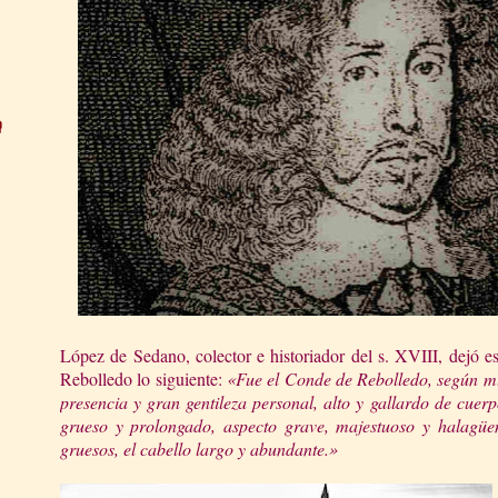
López de Sedano, colector e historiador del s. XVIII, dejó e
Rebolledo lo siguiente:
«Fue el Conde de Rebolledo, según mu
presencia y gran gentileza personal, alto y gallardo de cuerp
grueso y prolongado, aspecto grave, majestuoso y halagüeño
gruesos, el cabello largo y abundante.»