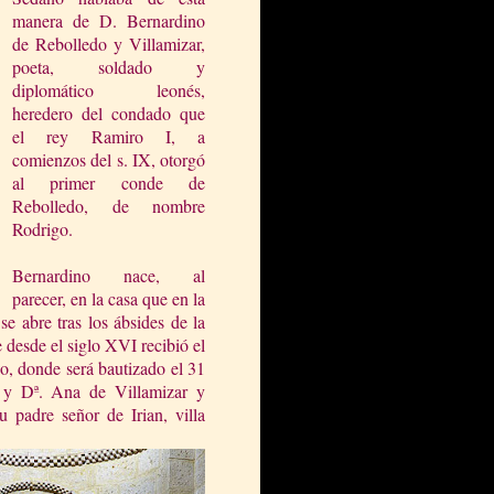
manera de D. Bernardino
de Rebolledo y Villamizar,
poeta, soldado y
diplomático leonés,
heredero del condado que
el rey Ramiro I, a
comienzos del s. IX, otorgó
al primer conde de
Rebolledo, de nombre
Rodrigo.
Bernardino nace, al
parecer, en la casa que en la
e abre tras los ábsides de la
 desde el siglo XVI recibió el
o, donde será bautizado el 31
 y Dª. Ana de Villamizar y
u padre señor de Irian, villa