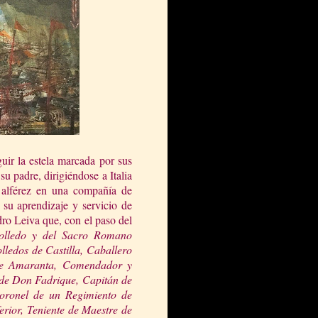
uir la estela marcada por sus
u padre, dirigiéndose a Italia
 alférez en una compañía de
á su aprendizaje y servicio de
ro Leiva que, con el paso del
olledo y del Sacro Romano
lledos de Castilla, Caballero
 de Amaranta, Comendador y
 de Don Fadrique, Capitán de
oronel de un Regimiento de
rior, Teniente de Maestre de