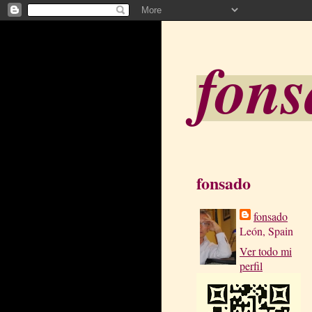
fon
fonsado
fonsado
León, Spain
Ver todo mi
perfil