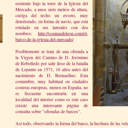
existente bajo la torre de la Iglesia del
Mercado, a unos siete metros de altura,
cuelga del techo un exvoto, muy
deteriorado, en forma de navío, que está
rotulado en sus laterales con dos
nombres:
http://cosinasdeleon.com/el-
barco-de-la-iglesia-del-mercado/
Posiblemente se trata de una ofrenda a
la Virgen del Camino de D. Jerónimo
de Rebolledo por salir ileso de la batalla
de Lepanto en 1571, 16 años antes del
nacimiento de D. Bernardino. Esta
costumbre, muy habitual en ciudades
costeras europeas, menos en España, no
es frecuente encontrarla en una
localidad del interior como es este caso
(existe una interesante página de
consulta sobre "ofrendas de barcos".
Así todo, observando la forma del barco, la hechura de las vel