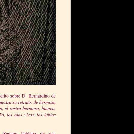
scrito sobre D. Bernardino de
estra su retrato, de hermosa
o, el rostro hermoso, blanco,
, los ojos vivos, los labios
Sedano hablaba de esta