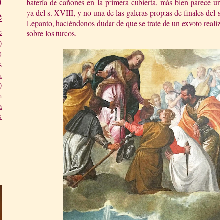
)
batería de cañones en la primera cubierta, más bien parece u
e
ya del s. XVIII, y no una de las galeras propias de finales de
Lepanto, haciéndonos dudar de que se trate de un exvoto realiza
e
sobre los turcos.
)
)
s
a
)
n
a
s