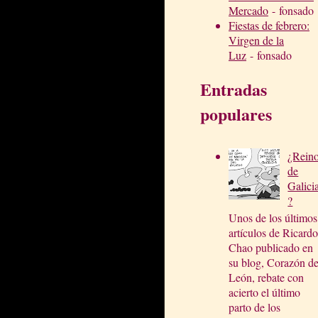
Mercado
- fonsado
Fiestas de febrero:
Virgen de la
Luz
- fonsado
Entradas
populares
¿Rein
de
Galici
?
Unos de los últimos
artículos de Ricardo
Chao publicado en
su blog, Corazón d
León, rebate con
acierto el último
parto de los