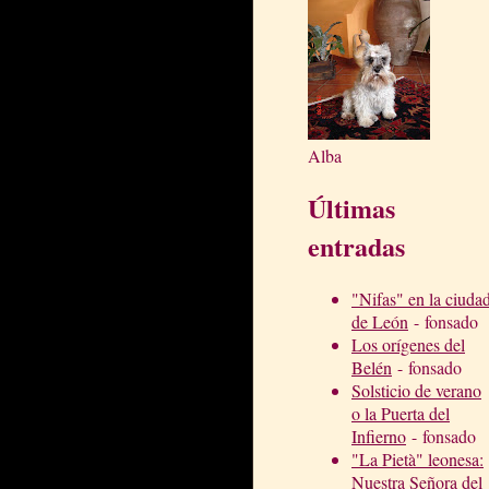
Alba
Últimas
entradas
"Nifas" en la ciuda
de León
- fonsado
Los orígenes del
Belén
- fonsado
Solsticio de verano
o la Puerta del
Infierno
- fonsado
"La Pietà" leonesa:
Nuestra Señora del