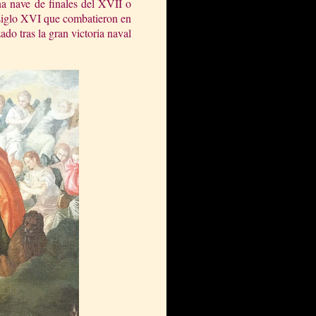
na nave de finales del XVII o
l siglo XVI que combatieron en
do tras la gran victoria naval