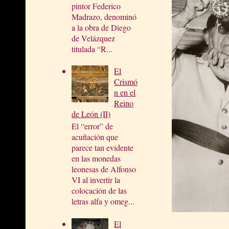
pintor Federico
Madrazo, denominó
a la obra de Diego
de Velázquez
titulada “R...
El
Crismó
n en el
Reino
de León (II)
El “error” de
acuñación que
parece tan evidente
en las monedas
leonesas de Alfonso
VI al invertir la
colocación de las
letras alfa y omeg...
El