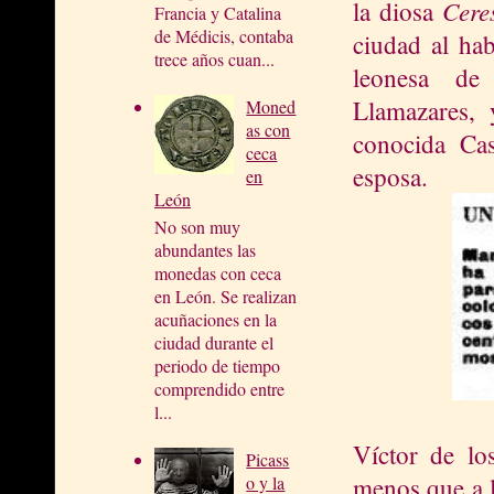
Cere
la diosa
Francia y Catalina
de Médicis, contaba
ciudad al ha
trece años cuan...
leonesa de 
Llamazares, 
Moned
as con
conocida Ca
ceca
esposa.
en
León
No son muy
abundantes las
monedas con ceca
en León. Se realizan
acuñaciones en la
ciudad durante el
periodo de tiempo
comprendido entre
l...
Víctor de l
Picass
menos que a 
o y la