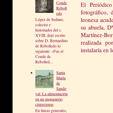
Conde
El Periódic
Reboll
fotográfico,
edo
leonesa acude
López de Sedano,
colector e
su abuela, D
historiador del s.
Martínez-Bo
XVIII, dejó escrito
sobre D. Bernardino
realizada po
de Rebolledo lo
instalaría en 
siguiente: «Fue el
Conde de
Rebolled...
Santa
María
de
Sando
val: La alimentación
en un monasterio
cisterciense
En líneas generales,