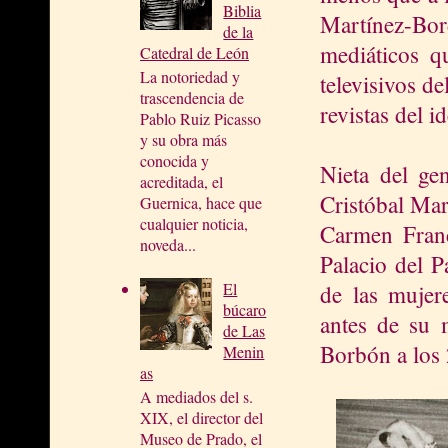
Biblia
Martínez-Bo
de la
mediáticos q
Catedral de León
La notoriedad y
televisivos d
trascendencia de
revistas del i
Pablo Ruiz Picasso
y su obra más
conocida y
Nieta del ge
acreditada, el
Cristóbal Mar
Guernica, hace que
cualquier noticia,
Carmen Franc
noveda...
Palacio del P
El
de las mujere
búcaro
antes de su 
de Las
Borbón a los 
Menin
as
A mediados del s.
XIX, el director del
Museo de Prado, el