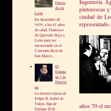
Ingeniería Ag
Queve
do en
pintorescas y
León
ciudad de Leó
En diciembre de
representado.
1639, a los 61 años
de edad, Francisco
de Quevedo llega a
León para ser
encarcelado en el
Convento Real de
San Marco...
El
Estanq
ue y la
Peregri
na
La tercera esposa de
Felipe II, Isabel de
Valois, hija de
años 70 el mo
Enrique II de