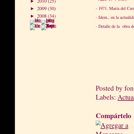
2010
(25)
►
2009
(30)
- 1971. María del Ca
►
2008
(34)
►
- Idem., en la actualid
- Detalle de la obra 
Posted by
fon
Labels:
Actua
Compártelo