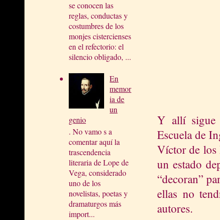
se conocen las
reglas, conductas y
costumbres de los
monjes cistercienses
en el refectorio: el
silencio obligado, ...
En
memor
ia de
un
Y allí sigue
genio
. No vamo s a
Escuela de I
comentar aquí la
Víctor de los
trascendencia
un estado dep
literaria de Lope de
Vega, considerado
“decoran” par
uno de los
ellas no ten
novelistas, poetas y
dramaturgos más
autores.
import...