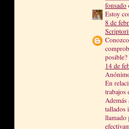
fonsado
d
Estoy co
8 de feb
Scriptor
Conozco 
comproba
posible?
14 de fe
Anónimo 
En relac
trabajos
Además a
tallados 
llamado 
efectiva