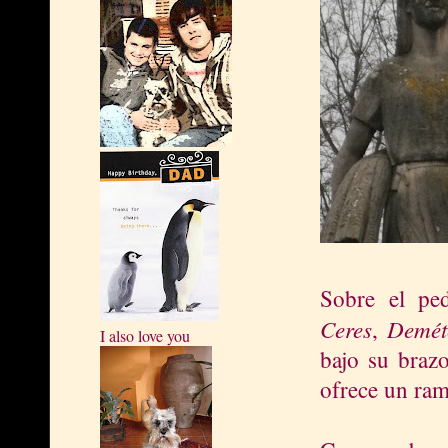
Sobre el ped
Ceres
Demé
,
I also love you
bajo su braz
ofrece un rami