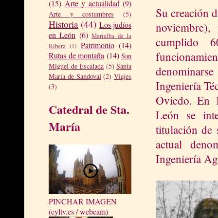
(15)
Arte y actualidad
(9)
Su creación d
Arte y costumbres
(5)
Historia
(44)
Los judíos
noviembre),
en León
(6)
Marialba de la
cumplido 
Patrimonio
(14)
Ribera
(1)
funcionamien
Rutas de montaña
(14)
San
Miguel de Escalada
(5)
Santa
denominarse
María de Sandoval
(2)
Viajes
Ingeniería Té
(3)
Oviedo. En 1
Catedral de Sta.
León se int
María
titulación d
actual deno
Ingeniería Ag
PINCHAR IMAGEN
(cyltv.es / webcam)