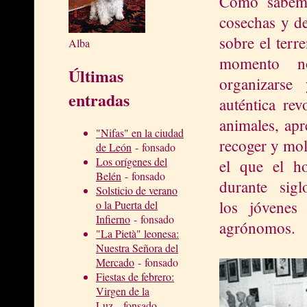
Como sabe
cosechas y de 
sobre el terr
Alba
momento n
Últimas
organizarse
entradas
auténtica rev
animales, apr
"Nifas" en la ciudad
recoger y mol
de León
- fonsado
Los orígenes del
el que el ho
Belén
- fonsado
durante sig
Solsticio de verano
los jóvenes
o la Puerta del
Infierno
- fonsado
agrónomos.
"La Pietà" leonesa:
Nuestra Señora del
Mercado
- fonsado
Fiestas de febrero:
Virgen de la
Luz
- fonsado