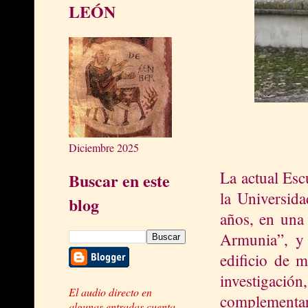
LEÓN
Diciembre 2025
La actual Esc
Buscar en este
la Universid
blog
años, en una
Armunia”, y 
edificio de 
investigación
El audio directo en
complementa
algunas entradas cuenta