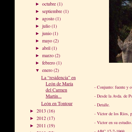
octubre
(1)
►
septiembre
(1)
►
agosto
(1)
►
julio
(1)
►
junio
(1)
►
mayo
(2)
►
abril
(1)
►
marzo
(2)
►
febrero
(1)
►
enero
(2)
▼
La “residencia” en
León de María
- Conjunto: fuente y o
del Carmen
Martín...
- Desde la Avda. de Po
León en Tontour
- Detalle.
2013
(16)
►
- Víctor de los Ríos, 
2012
(17)
►
- Victor en su estudio.
2011
(19)
►
- ABC 17-7-1969.