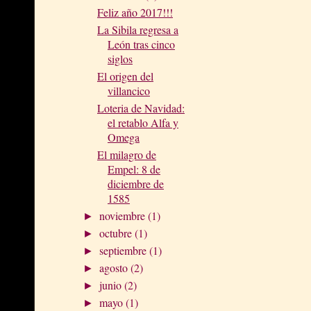
Feliz año 2017!!!
La Sibila regresa a
León tras cinco
siglos
El origen del
villancico
Loteria de Navidad:
el retablo Alfa y
Omega
El milagro de
Empel: 8 de
diciembre de
1585
noviembre
(1)
►
octubre
(1)
►
septiembre
(1)
►
agosto
(2)
►
junio
(2)
►
mayo
(1)
►