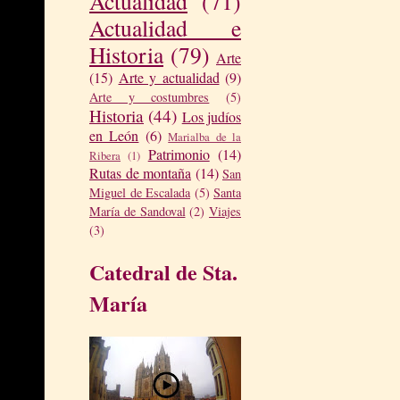
Actualidad
(71)
Actualidad e
Historia
(79)
Arte
(15)
Arte y actualidad
(9)
Arte y costumbres
(5)
Historia
(44)
Los judíos
en León
(6)
Marialba de la
Patrimonio
(14)
Ribera
(1)
Rutas de montaña
(14)
San
Miguel de Escalada
(5)
Santa
María de Sandoval
(2)
Viajes
(3)
Catedral de Sta.
María