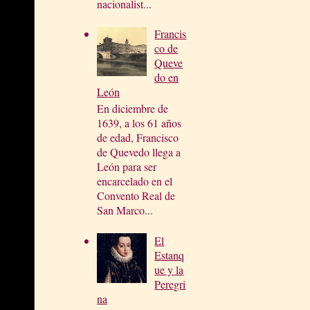
nacionalist...
Francis
co de
Queve
do en
León
En diciembre de
1639, a los 61 años
de edad, Francisco
de Quevedo llega a
León para ser
encarcelado en el
Convento Real de
San Marco...
El
Estanq
ue y la
Peregri
na