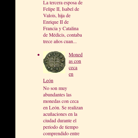
La tercera esposa de
Felipe II, Isabel de
Valois, hija de
Enrique II de
Francia y Catalina
de Médicis, contaba
trece años cuan...
Moned
as con
ceca
en
León
No son muy
abundantes las
monedas con ceca
en León. Se realizan
acuñaciones en la
ciudad durante el
periodo de tiempo
comprendido entre