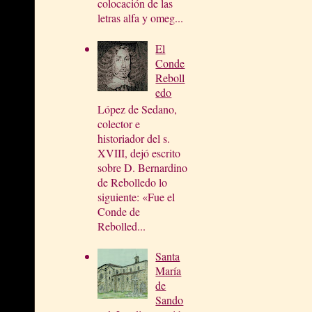
colocación de las
letras alfa y omeg...
El
Conde
Reboll
edo
López de Sedano,
colector e
historiador del s.
XVIII, dejó escrito
sobre D. Bernardino
de Rebolledo lo
siguiente: «Fue el
Conde de
Rebolled...
Santa
María
de
Sando