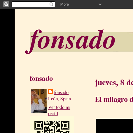
fonsado
fonsado
jueves, 8 
fonsado
El milagro 
León, Spain
Ver todo mi
perfil