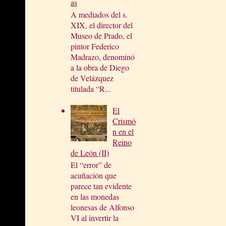
as
A mediados del s.
XIX, el director del
Museo de Prado, el
pintor Federico
Madrazo, denominó
a la obra de Diego
de Velázquez
titulada “R...
El
Crismó
n en el
Reino
de León (II)
El “error” de
acuñación que
parece tan evidente
en las monedas
leonesas de Alfonso
VI al invertir la