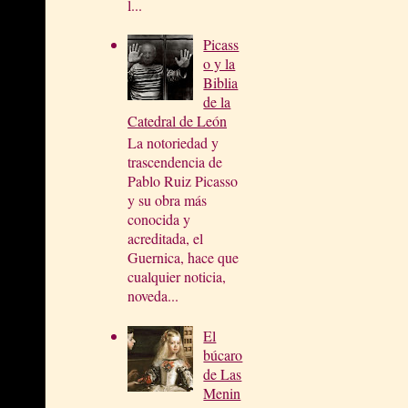
l...
Picass
o y la
Biblia
de la
Catedral de León
La notoriedad y
trascendencia de
Pablo Ruiz Picasso
y su obra más
conocida y
acreditada, el
Guernica, hace que
cualquier noticia,
noveda...
El
búcaro
de Las
Menin