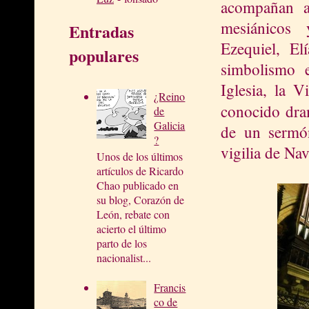
acompañan ah
mesiánicos 
Entradas
Ezequiel, El
populares
simbolismo e
Iglesia, la 
¿Reino
conocido dr
de
Galicia
de un sermón
?
vigilia de Na
Unos de los últimos
artículos de Ricardo
Chao publicado en
su blog, Corazón de
León, rebate con
acierto el último
parto de los
nacionalist...
Francis
co de