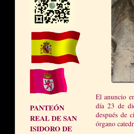
El anuncio e
día 23 de dic
PANTEÓN
después de cin
REAL DE SAN
órgano catedr
ISIDORO DE