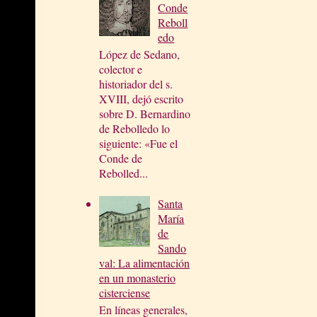
Conde
Reboll
edo
López de Sedano,
colector e
historiador del s.
XVIII, dejó escrito
sobre D. Bernardino
de Rebolledo lo
siguiente: «Fue el
Conde de
Rebolled...
Santa
María
de
Sando
val: La alimentación
en un monasterio
cisterciense
En líneas generales,