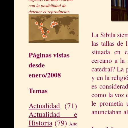
con la posibilidad de
detener el reproductor.
La Sibila sie
las tallas de 
situada en 
Páginas vistas
cercano a la 
desde
catedral? La 
enero/2008
y en la religi
es considerad
Temas
como la voz 
le prometía 
Actualidad
(71)
anunciaban al
Actualidad e
Historia
(79)
Arte