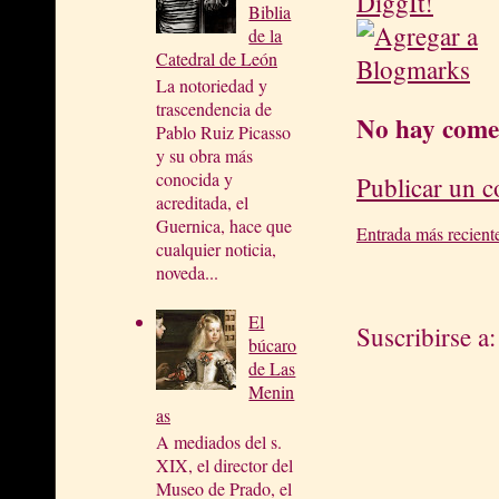
Biblia
de la
Catedral de León
La notoriedad y
trascendencia de
No hay come
Pablo Ruiz Picasso
y su obra más
conocida y
Publicar un 
acreditada, el
Guernica, hace que
Entrada más recient
cualquier noticia,
noveda...
El
Suscribirse a
búcaro
de Las
Menin
as
A mediados del s.
XIX, el director del
Museo de Prado, el