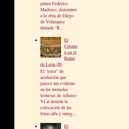
pintor Federico
Madrazo, denominó
a la obra de Diego
de Velázquez
titulada “R...
El
Crismó
n en el
Reino
de León (II)
El “error” de
acuñación que
parece tan evidente
en las monedas
leonesas de Alfonso
VI al invertir la
colocación de las
letras alfa y omeg...
El