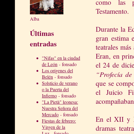
como las p
Testamento.
Alba
Durante la Ed
Últimas
gran estima e
entradas
teatrales más
Eran, en prin
"Nifas" en la ciudad
el 24 de dici
de León
- fonsado
Los orígenes del
“Profecía de 
Belén
- fonsado
que se compon
Solsticio de verano
o la Puerta del
el Juicio F
Infierno
- fonsado
acompañaban
"La Pietà" leonesa:
Nuestra Señora del
Mercado
- fonsado
En el XII y 
Fiestas de febrero:
dramas teatra
Virgen de la
Luz
- fonsado