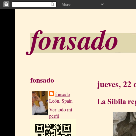
fonsado
fonsado
jueves, 22
fonsado
La Sibila re
León, Spain
Ver todo mi
perfil