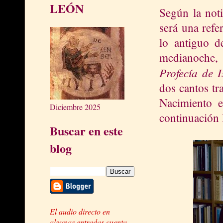
LEÓN
Según la noti
será una refe
lo antiguo d
medianoche, 
Profecía de I
dos cantos tr
Nacimiento e
Diciembre 2025
continuación 
Buscar en este
blog
El audio directo en
algunas entradas cuenta