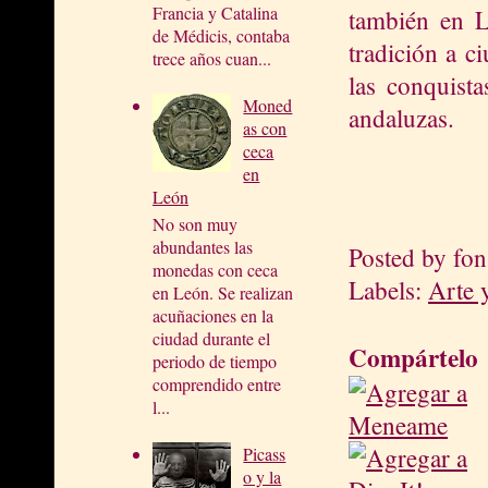
Francia y Catalina
también en L
de Médicis, contaba
tradición a c
trece años cuan...
las conquista
Moned
andaluzas.
as con
ceca
en
León
No son muy
abundantes las
Posted by
fon
monedas con ceca
Labels:
Arte 
en León. Se realizan
acuñaciones en la
ciudad durante el
Compártelo
periodo de tiempo
comprendido entre
l...
Picass
o y la