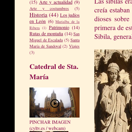
Las sibilas e
(15)
Arte y actualidad
(9)
creía estaban
Arte y costumbres
(5)
Historia
(44)
Los judíos
dioses sobre 
en León
(6)
Marialba de la
primera de es
Patrimonio
(14)
Ribera
(1)
Rutas de montaña
(14)
San
Sibila, gener
Miguel de Escalada
(5)
Santa
María de Sandoval
(2)
Viajes
(3)
Catedral de Sta.
María
PINCHAR IMAGEN
(cyltv.es / webcam)