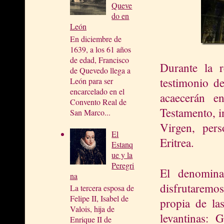
Queve
do en
León
En diciembre de
1639, a los 61 años
de edad, Francisco
Durante la 
de Quevedo llega a
testimonio d
León para ser
encarcelado en el
acaecerán e
Convento Real de
Testamento, i
San Marco...
Virgen, pers
El
Eritrea.
Estanq
ue y la
Peregri
El denomi
na
disfrutaremo
La tercera esposa de
Felipe II, Isabel de
propia de las
Valois, hija de
levantinas: 
Enrique II de