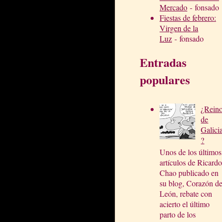
Mercado
- fonsado
Fiestas de febrero:
Virgen de la
Luz
- fonsado
Entradas
populares
¿Rein
de
Galici
?
Unos de los últimos
artículos de Ricardo
Chao publicado en
su blog, Corazón d
León, rebate con
acierto el último
parto de los