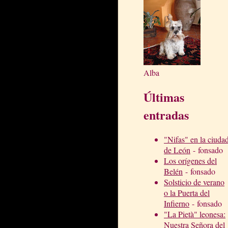
Alba
Últimas
entradas
"Nifas" en la ciuda
de León
- fonsado
Los orígenes del
Belén
- fonsado
Solsticio de verano
o la Puerta del
Infierno
- fonsado
"La Pietà" leonesa:
Nuestra Señora del