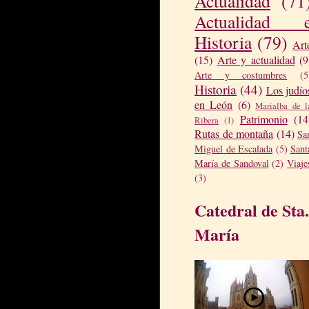
Actualidad
(71
Actualidad 
Historia
(79)
Art
(15)
Arte y actualidad
(9
Arte y costumbres
(5
Historia
(44)
Los judío
en León
(6)
Marialba de l
Patrimonio
(14
Ribera
(1)
Rutas de montaña
(14)
Sa
Miguel de Escalada
(5)
Sant
María de Sandoval
(2)
Viaje
(3)
Catedral de Sta.
María