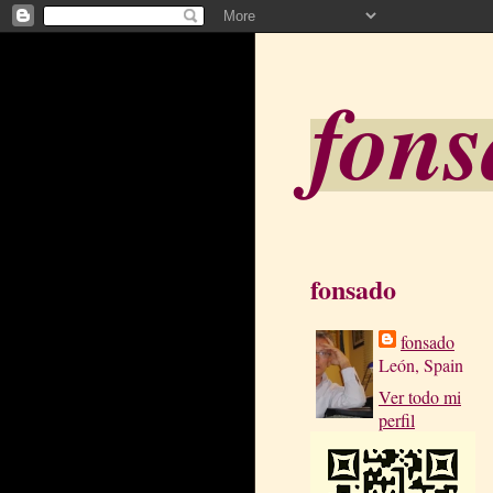
fon
fonsado
fonsado
León, Spain
Ver todo mi
perfil