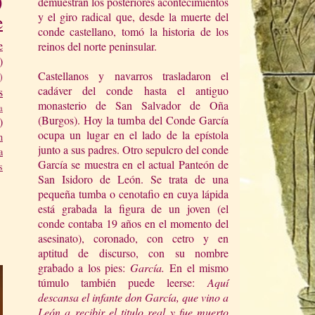
)
demuestran los posteriores acontecimientos
y el giro radical que, desde la muerte del
e
conde castellano, tomó la historia de los
e
reinos del norte peninsular.
)
Castellanos y navarros trasladaron el
)
cadáver del conde hasta el antiguo
s
monasterio de San Salvador de Oña
a
(Burgos). Hoy la tumba del Conde García
)
ocupa un lugar en el lado de la epístola
n
junto a sus padres. Otro sepulcro del conde
a
García se muestra en el actual Panteón de
s
San Isidoro de León. Se trata de una
pequeña tumba o cenotafio en cuya lápida
está grabada la figura de un joven (el
conde contaba 19 años en el momento del
asesinato), coronado, con cetro y en
aptitud de discurso, con su nombre
grabado a los pies:
García.
En el mismo
túmulo también puede leerse:
Aquí
descansa el infante don García, que vino a
León a recibir el titulo real y fue muerto