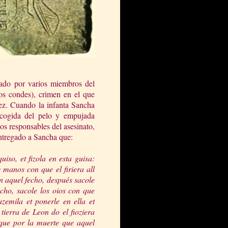
eado por varios miembros del
los condes), crimen en el que
ez. Cuando la infanta Sancha
 cogida del pelo y empujada
os responsables del asesinato,
entregado a Sancha que:
uiso, et fizola en esta guisa:
 manos con que el firiera all
en aquel fecho, después sacole
echo, sacole los oios con que
zemila et ponerle en ella et
 tierra de Leon do el fioziera
 que por la muerte que aquel