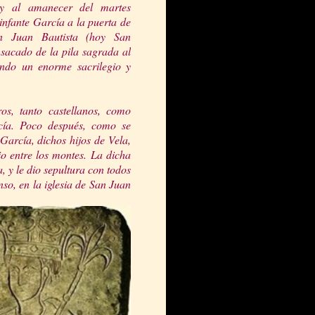
y al amanecer del martes
nfante García a la puerta de
an Juan Bautista (hoy San
 sacado de la pila sagrada al
ndo un enorme sacrilegio y
s, tanto castellanos, como
cía. Poco después, como se
García, dichos hijos de Vela,
io entre los montes. La dicha
 y le dio sepultura con todos
nso, en la iglesia de San Juan