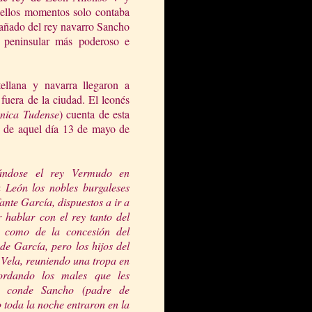
ellos momentos solo contaba
pañado del rey navarro Sancho
 peninsular más poderoso e
tellana y navarra llegaron a
uera de la ciudad. El leonés
nica Tudense
) cuenta de esta
s de aquel día 13 de mayo de
lándose el rey Vermudo en
a León los nobles burgaleses
fante García, dispuestos a ir a
 hablar con el rey tanto del
o como de la concesión del
nde García, pero los hijos del
Vela, reuniendo una tropa en
ordando los males que les
el conde Sancho (padre de
toda la noche entraron en la