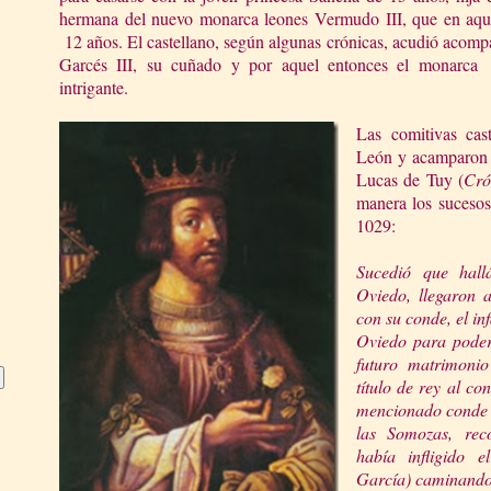
hermana del nuevo monarca leones Vermudo III, que en aqu
12 años. El castellano, según algunas crónicas, acudió acom
Garcés III, su cuñado y por aquel entonces el monarca
intrigante.
Las comitivas cas
León y acamparon f
Lucas de Tuy (
Cró
manera los suceso
1029:
Sucedió que hal
Oviedo, llegaron 
con su conde, el in
Oviedo para poder
futuro matrimoni
título de rey al co
mencionado conde 
las Somozas, rec
había infligido 
García) caminando 