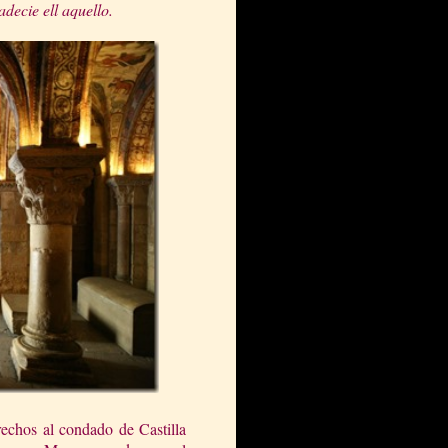
adecie ell aquello.
echos al condado de Castilla