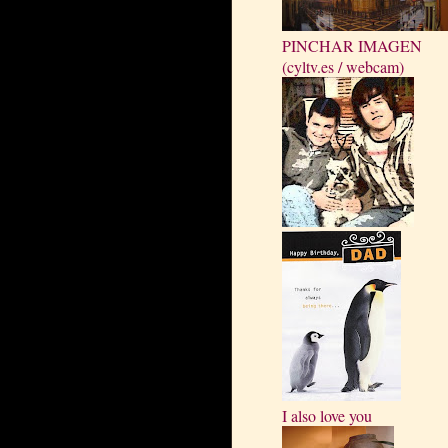
PINCHAR IMAGEN
(cyltv.es / webcam)
I also love you