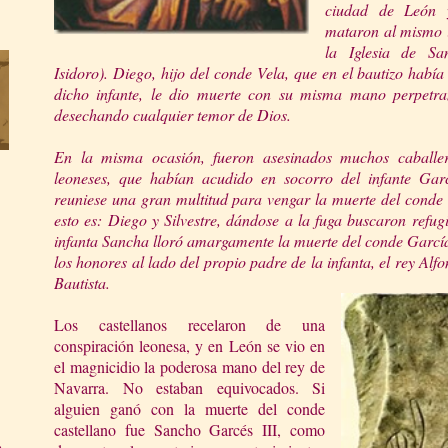
ciudad de León 
mataron al mismo i
la Iglesia de S
Isidoro). Diego, hijo del conde Vela, que en el bautizo había
dicho infante, le dio muerte con su misma mano perpetra
desechando cualquier temor de Dios.
En la misma ocasión, fueron asesinados muchos caballero
leoneses, que habían acudido en socorro del infante Gar
reuniese una gran multitud para vengar la muerte del conde 
esto es: Diego y Silvestre, dándose a la fuga buscaron refug
infanta Sancha lloró amargamente la muerte del conde García,
los honores al lado del propio padre de la infanta, el rey Alfo
Bautista.
Los castellanos recelaron de una
conspiración leonesa, y en León se vio en
el magnicidio la poderosa mano del rey de
Navarra. No estaban equivocados. Si
alguien ganó con la muerte del conde
castellano fue Sancho Garcés III, como