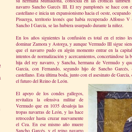
su hermana Muniadona, conocida en las crónicas también
navarro Sancho Garcés III. El rey pamplonés se hace con e
castellano e inicia un expansionismo hacia el oeste, ocupando l
Pisuerga, territorio leonés que había recuperado Alfonso V 
Sancho I García, se las hubiera usurpado durante la niñez.
En los años siguientes la confusión es total en el reino l
dominar Zamora y Astorga, y aunque Vermudo III sigue siend
que el navarro pudo en algún momento entrar en la capital
intentos de normalización y acercamientos, concertándose la
hija del rey navarro, y Sancha, hermana de Vermudo y que
o
García, con Fernando, segundo hijo de Sancho Garcés,
castellano. Esta última boda, junto con el asesinato de García
a
el futuro del Reino de León.
El apoyo de los condes gallegos,
revitaliza la ofensiva militar de
Vermudo que en 1035 desaloja las
e
tropas navarras de León, y las hace
retroceder hasta cruzar nuevamente
el Cea. En ese mismo año muere
Sancho Garcés, y el reino navarro