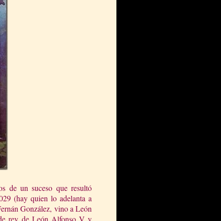
os de un suceso que resultó
029 (hay quien lo adelanta a
 Fernán González, vino a León
a de rey de León Alfonso V y