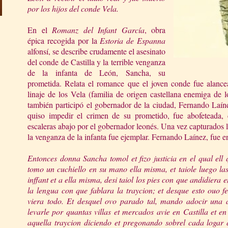
por los hijos del conde Vela.
En el
Romanz del Infant
García
, obra
épica recogida por la
Estoria de Espanna
alfonsí, se describe crudamente el asesinato
del conde de Castilla y la terrible venganza
de la infanta de León, Sancha, su
prometida. Relata el romance que el joven conde fue alanc
linaje de los Vela (familia de origen castellana enemiga de 
también participó el gobernador de la ciudad, Fernando Laín
quiso impedir el crimen de su prometido, fue abofeteada,
escaleras abajo por el gobernador leonés. Una vez capturados l
la venganza de la infanta fue ejemplar. Fernando Laínez, fue 
Entonces donna Sancha tomol et fizo justicia en el qual ell q
tomo un cuchiello en su mano ella misma, et taiole luego las
inffant et a ella misma, desi taiol los pies con que andidiera 
la lengua con que fablara la traycion; et desque esto ouo f
viera todo. Et desquel ovo parado tal, mando adocir una a
levarle por quantas villas et mercados avie en Castilla et en
aquella traycion diciendo et pregonando sobrel cada logar