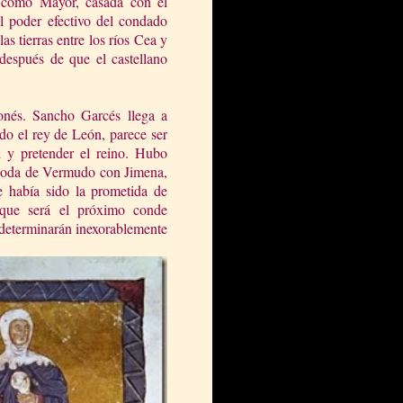
 como Mayor, casada con el
l poder efectivo del condado
as tierras entre los ríos Cea y
después de que el castellano
eonés. Sancho Garcés llega a
o el rey de León, parece ser
 y pretender el reino. Hubo
 boda de Vermudo con Jimena,
 había sido la prometida de
 que será el próximo conde
, determinarán inexorablemente