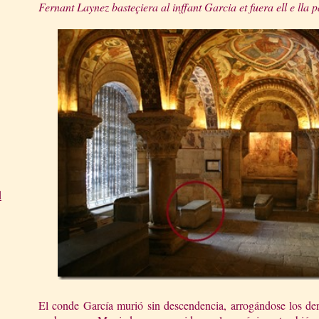
Fernant Laynez basteçiera al inffant Garcia et fuera ell e lla p
d
El conde García murió sin descendencia, arrogándose los der