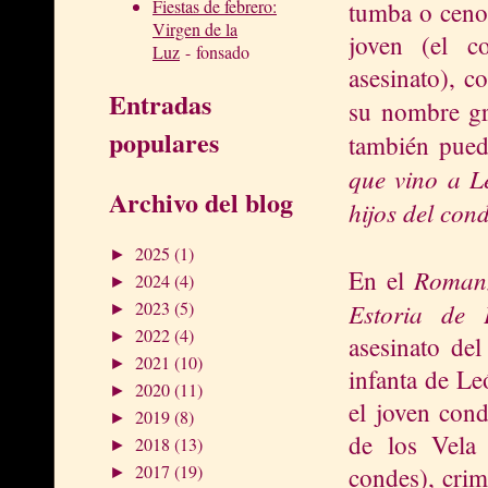
Fiestas de febrero:
tumba o cenot
Virgen de la
joven (el 
Luz
- fonsado
asesinato), c
Entradas
su nombre gr
populares
también pued
que vino a Le
Archivo del blog
hijos del cond
2025
(1)
►
Romanz
En el
2024
(4)
►
Estoria de 
2023
(5)
►
2022
(4)
►
asesinato del
2021
(10)
►
infanta de Le
2020
(11)
►
el joven cond
2019
(8)
►
de los Vela 
2018
(13)
►
2017
(19)
condes), crim
►