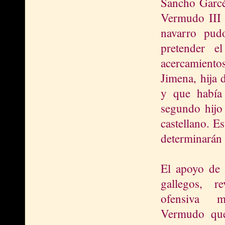
Sancho Garcé
Vermudo III 
navarro pud
pretender e
acercamient
Jimena, hija
y que había
segundo hijo
castellano. E
determinarán 
El apoyo de 
gallegos, re
ofensiva m
Vermudo qu