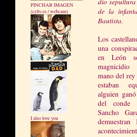
dio sepultura
PINCHAR IMAGEN
de la infant
(cyltv.es / webcam)
Bautista.
Los castellan
una conspira
en León s
magnicidio
mano del rey
estaban eq
alguien ganó
del conde c
Sancho Gar
I also love you
demuestran l
acontecimie