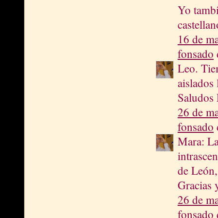
Yo tambi
castella
16 de ma
fonsado
d
Leo. Tie
aislados 
Saludos 
26 de ma
fonsado
d
Mara: La
intrasce
de León,
Gracias 
26 de ma
fonsado
d