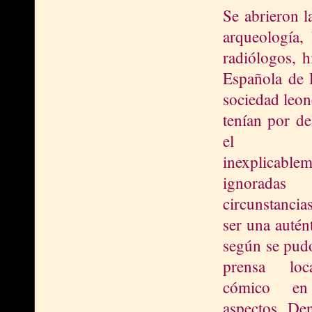
Se abrieron l
arqueología, 
radiólogos, h
Española de P
sociedad leone
tenían por de
el est
inexplicable
ignoradas
circunstanci
ser una autént
según se pudo
prensa l
oc
cómico en
aspectos. De