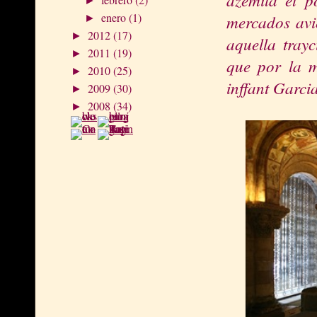
►
enero
(1)
mercados avie
►
2012
(17)
►
aquella tray
2011
(19)
►
que por la m
2010
(25)
►
inffant Garcia
2009
(30)
►
2008
(34)
►