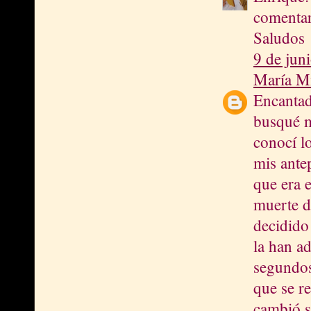
comentar
Saludos
9 de jun
María M
Encantad
busqué m
conocí lo
mis ante
que era e
muerte d
decidido
la han a
segundos
que se re
cambió s