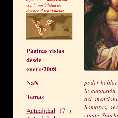
con la posibilidad de
detener el reproductor.
Páginas vistas
desde
enero/2008
poder hablar 
NaN
la concesión 
Temas
del mencion
Somozas, rec
Actualidad
(71)
conde Sanch