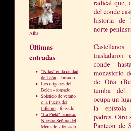
radical que, 
del conde cas
historia de 
norte peninsu
Alba
Últimas
Castellano
trasladaron 
entradas
conde hast
"Nifas" en la ciudad
monasterio d
de León
- fonsado
de Oña (Bu
Los orígenes del
tumba del 
Belén
- fonsado
Solsticio de verano
ocupa un luga
o la Puerta del
la epístol
Infierno
- fonsado
"La Pietà" leonesa:
padres. Otro 
Nuestra Señora del
Panteón de S
Mercado
- fonsado