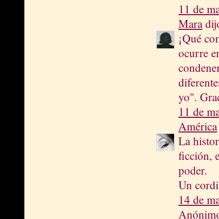
11 de ma
Mara
dijo
¡Qué comp
ocurre e
condenen
diferent
yo". Gra
11 de ma
América
La histo
ficción, 
poder.
Un cordi
14 de ma
Anónimo 