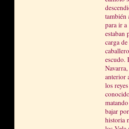
descendi
también 
para ir a
estaban 
carga de 
caballero
escudo. 
Navarra,
anterior 
los reye
conocido
matando a
bajar po
historia 
los Vela 