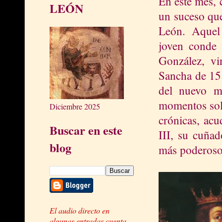
En este mes, 
LEÓN
un suceso que
León. Aquel 
joven conde 
González, vi
Sancha de 15
del nuevo m
momentos solo
Diciembre 2025
crónicas, ac
Buscar en este
III, su cuña
blog
más poderoso 
El audio directo en
algunas entradas cuenta