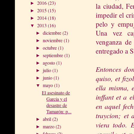
2016
(23)
►
la ciudad, F
2015
(15)
►
impedir el cr
2014
(18)
►
pelo y empuj
2013
(16)
▼
Una vez cap
diciembre
(2)
►
noviembre
(1)
venganza de 
►
octubre
(1)
►
entregado a 
septiembre
(1)
►
agosto
(1)
►
Entonces donn
julio
(1)
►
quiso, et fiz
junio
(1)
►
mayo
(1)
ella misma, e
▼
El asesinato de
inffant et a 
García y el
en aquel fech
desastre de
Tamarón: p...
traycion; et 
abril
(2)
►
viera todo. 
marzo
(2)
►
azemila et po
febrero
(2)