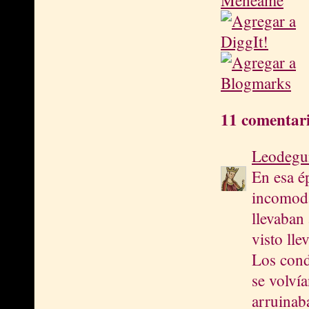
11 comentari
Leodegu
En esa é
incomoda
llevaban
visto ll
Los cond
se volvía
arruinab