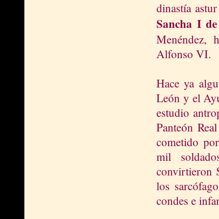
dinastía astu
Sancha I de
Menéndez, h
Alfonso VI.
Hace ya algun
León y el Ayu
estudio antro
Panteón Real 
cometido por
mil soldado
convirtieron 
los sarcófago
condes e infa