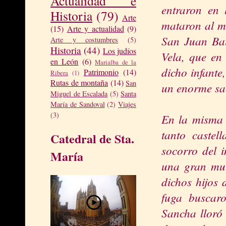
Actualidad e
entraron en
Historia
(79)
Arte
mataron al mi
(15)
Arte y actualidad
(9)
San Juan Bau
Arte y costumbres
(5)
Historia
(44)
Los judíos
Vela, que en
en León
(6)
Marialba de la
dicho infant
Patrimonio
(14)
Ribera
(1)
Rutas de montaña
(14)
San
un enorme sa
Miguel de Escalada
(5)
Santa
María de Sandoval
(2)
Viajes
(3)
En la misma 
tanto castel
Catedral de Sta.
socorro del 
María
una gran mul
dichos hijos 
fuga buscaro
Sancha lloró