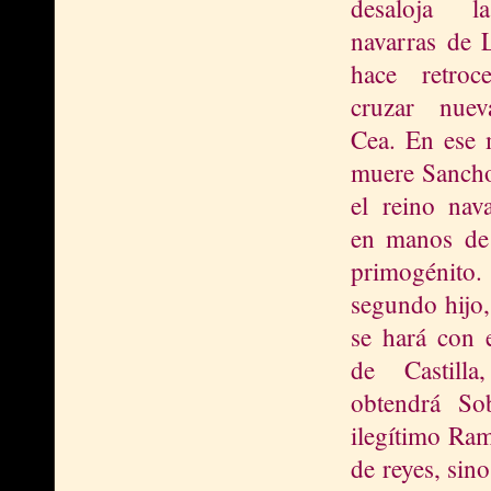
desaloja l
navarras de 
hace retroc
cruzar nuev
Cea. En ese
muere Sancho
el reino nav
en manos de 
primogén
segundo hijo
se hará con 
de Castilla
obtendrá So
ilegítimo Ram
de reyes, sin