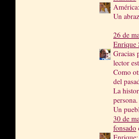
América:
Un abra
26 de ma
Enrique 
Gracias 
lector es
Como otr
del pasa
La histo
persona.
Un puebl
30 de ma
fonsado
d
Enrique: