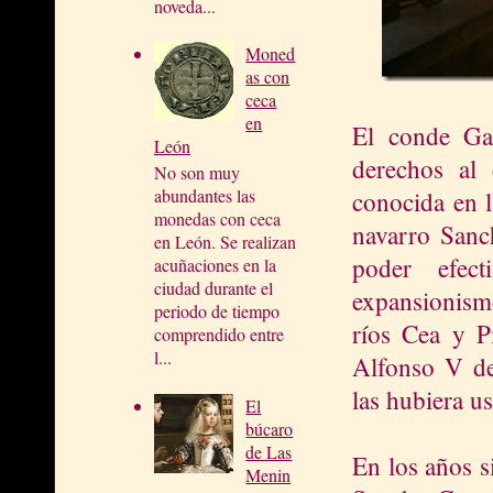
noveda...
Moned
as con
ceca
en
El conde Gar
León
derechos al
No son muy
abundantes las
conocida en 
monedas con ceca
navarro Sanc
en León. Se realizan
poder efec
acuñaciones en la
ciudad durante el
expansionismo
periodo de tiempo
ríos Cea y Pi
comprendido entre
l...
Alfonso V de
las hubiera u
El
búcaro
de Las
En los años si
Menin