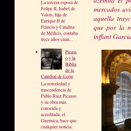
La tercera esposa de
mercados avie
Felipe II, Isabel de
Valois, hija de
aquella tray
Enrique II de
que por la m
Francia y Catalina
de Médicis, contaba
inffant Garcia
trece años cuan...
Picass
o y la
Biblia
de la
Catedral de León
La notoriedad y
trascendencia de
Pablo Ruiz Picasso
y su obra más
conocida y
acreditada, el
Guernica, hace que
cualquier noticia,