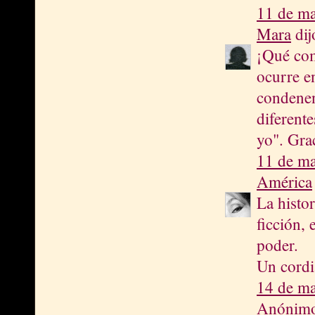
11 de ma
Mara
dijo
¡Qué comp
ocurre e
condenen
diferent
yo". Gra
11 de ma
América
La histo
ficción, 
poder.
Un cordi
14 de ma
Anónimo 