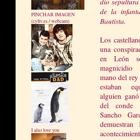
dio sepultura
de la infant
PINCHAR IMAGEN
Bautista.
(cyltv.es / webcam)
Los castellan
una conspira
en León s
magnicidio
mano del rey
estaban eq
alguien ganó
del conde c
Sancho Gar
demuestran l
I also love you
acontecimie