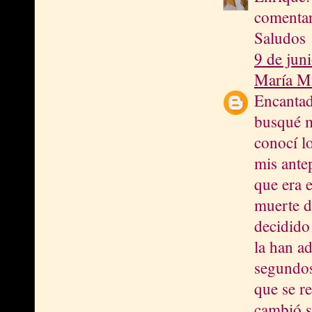
comentar
Saludos
9 de jun
María M
Encantad
busqué m
conocí lo
mis ante
que era e
muerte d
decidido
la han a
segundos
que se re
cambió s