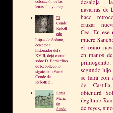
desaloja l
colocación de las
letras alfa y omeg...
navarras de 
hace retroc
El
Conde
cruzar nuev
Reboll
Cea. En ese
edo
muere Sancho
López de Sedano,
colector e
el reino nav
historiador del s.
en manos de 
XVIII, dejó escrito
sobre D. Bernardino
primogén
de Rebolledo lo
segundo hijo
siguiente: «Fue el
se hará con 
Conde de
Rebolled...
de Castilla
obtendrá So
Santa
María
ilegítimo Ram
de
de reyes, sin
Sando