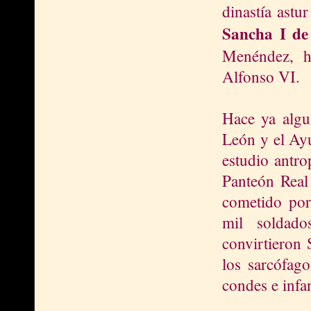
dinastía astu
Sancha I de
Menéndez, h
Alfonso VI.
Hace ya algun
León y el Ayu
estudio antro
Panteón Real 
cometido por
mil soldado
convirtieron 
los sarcófago
condes e infa