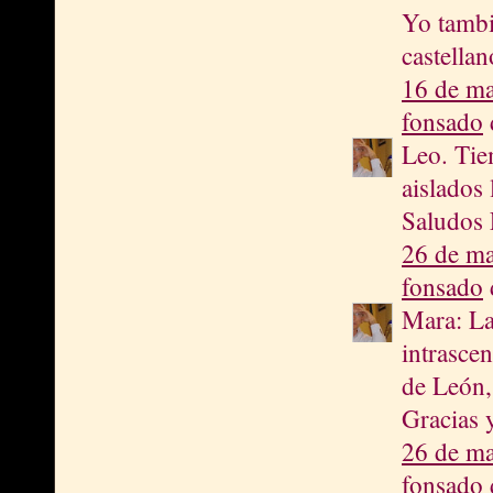
Yo tambi
castella
16 de ma
fonsado
d
Leo. Tie
aislados 
Saludos 
26 de ma
fonsado
d
Mara: La
intrasce
de León,
Gracias 
26 de ma
fonsado
d