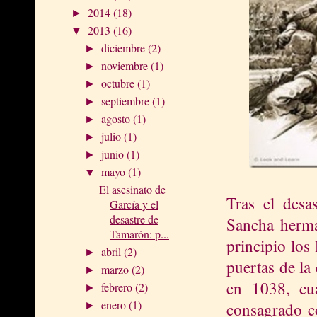
2014
(18)
►
2013
(16)
▼
diciembre
(2)
►
noviembre
(1)
►
octubre
(1)
►
septiembre
(1)
►
agosto
(1)
►
julio
(1)
►
junio
(1)
►
mayo
(1)
▼
El asesinato de
Tras el desa
García y el
desastre de
Sancha herm
Tamarón: p...
principio los
abril
(2)
►
puertas de la 
marzo
(2)
►
en 1038, cu
febrero
(2)
►
enero
(1)
consagrado co
►