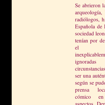
Se abrieron l
arqueología, 
radiólogos, h
Española de P
sociedad leone
tenían por de
el est
inexplicable
ignoradas
circunstanci
ser una autént
según se pudo
prensa l
oc
cómico en
aspectos. De