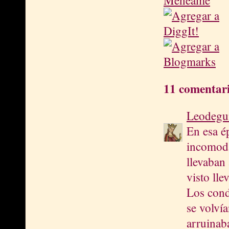
11 comentari
Leodegu
En esa é
incomoda
llevaban
visto ll
Los cond
se volvía
arruinab