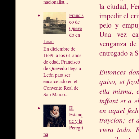
nacionalist...
la ciudad, F
impedir el cr
Francis
co de
pelo y empuj
Queve
Una vez cap
do en
León
venganza de 
En diciembre de
entregado a 
1639, a los 61 años
de edad, Francisco
de Quevedo llega a
Entonces donn
León para ser
quiso, et fiz
encarcelado en el
Convento Real de
ella misma, e
San Marco...
inffant et a 
El
en aquel fech
Estanq
traycion; et 
ue y la
Peregri
viera todo. 
na
azemila et po