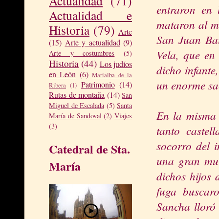
Actualidad
(71)
entraron en
Actualidad e
mataron al mi
Historia
(79)
Arte
San Juan Bau
(15)
Arte y actualidad
(9)
Vela, que en
Arte y costumbres
(5)
Historia
(44)
Los judíos
dicho infant
en León
(6)
Marialba de la
un enorme sa
Patrimonio
(14)
Ribera
(1)
Rutas de montaña
(14)
San
Miguel de Escalada
(5)
Santa
En la misma 
María de Sandoval
(2)
Viajes
(3)
tanto castel
socorro del 
Catedral de Sta.
una gran mul
María
dichos hijos 
fuga buscaro
Sancha lloró