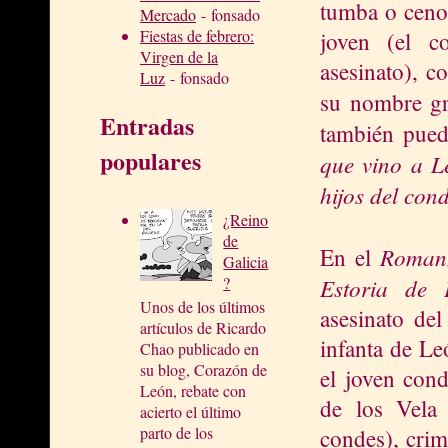
tumba o cenot
Mercado
- fonsado
Fiestas de febrero:
joven (el 
Virgen de la
asesinato), c
Luz
- fonsado
su nombre gr
Entradas
también pued
populares
que vino a Le
hijos del cond
¿Reino
de
Romanz
En el
Galicia
Estoria de 
?
Unos de los últimos
asesinato del
artículos de Ricardo
infanta de Le
Chao publicado en
su blog, Corazón de
el joven cond
León, rebate con
de los Vela 
acierto el último
parto de los
condes), crim