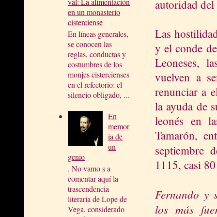
val: La alimentación
autoridad del
en un monasterio
cisterciense
Las hostilida
En líneas generales,
se conocen las
y el conde de
reglas, conductas y
Leoneses, la
costumbres de los
monjes cistercienses
vuelven a se
en el refectorio: el
renunciar a e
silencio obligado, ...
la ayuda de s
En
leonés en l
memor
Tamarón, ent
ia de
un
septiembre 
genio
1115, casi 80
. No vamo s a
comentar aquí la
trascendencia
Fernando y 
literaria de Lope de
los más fuer
Vega, considerado