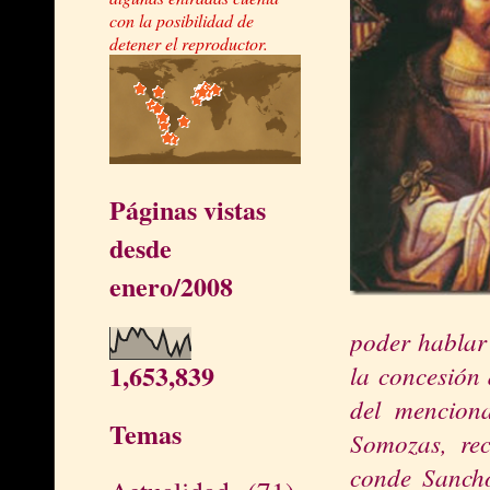
con la posibilidad de
detener el reproductor.
Páginas vistas
desde
enero/2008
poder hablar 
1,653,839
la concesión 
del mencion
Temas
Somozas, rec
conde Sanch