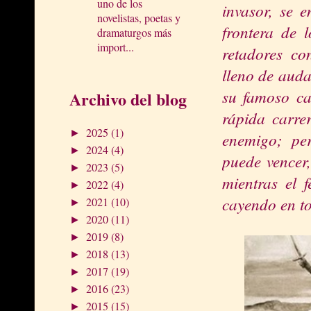
uno de los
invasor, se 
novelistas, poetas y
frontera de 
dramaturgos más
import...
retadores c
lleno de auda
su famoso ca
Archivo del blog
rápida carrer
2025
(1)
►
enemigo; pe
2024
(4)
►
puede vencer,
2023
(5)
►
mientras el 
2022
(4)
►
cayendo en to
2021
(10)
►
2020
(11)
►
2019
(8)
►
2018
(13)
►
2017
(19)
►
2016
(23)
►
2015
(15)
►