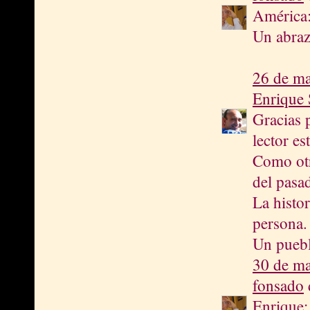
América:
Un abra
26 de ma
Enrique 
Gracias 
lector es
Como otr
del pasa
La histo
persona.
Un puebl
30 de ma
fonsado
d
Enrique: