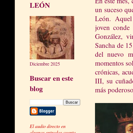
En este mes, 
LEÓN
un suceso que
León. Aquel 
joven conde 
González, vi
Sancha de 15
del nuevo m
momentos solo
Diciembre 2025
crónicas, ac
Buscar en este
III, su cuña
blog
más poderoso 
El audio directo en
algunas entradas cuenta