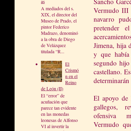
Sancho Garcé
as
A mediados del s.
Vermudo III 
XIX, el director del
navarro pud
Museo de Prado, el
pretender e
pintor Federico
Madrazo, denominó
acercamient
a la obra de Diego
Jimena, hija
de Velázquez
titulada “R...
y que había
segundo hijo
El
Crismó
castellano. E
n en el
determinarán 
Reino
de León (II)
El “error” de
El apoyo de 
acuñación que
gallegos, re
parece tan evidente
en las monedas
ofensiva m
leonesas de Alfonso
Vermudo qu
VI al invertir la