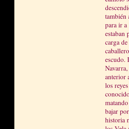
descendi
también 
para ir a
estaban 
carga de 
caballero
escudo. 
Navarra,
anterior 
los reye
conocido
matando a
bajar po
historia 
los Vela 