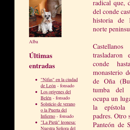
radical que, 
del conde cas
historia de 
norte peninsu
Alba
Castellano
Últimas
trasladaron 
conde hast
entradas
monasterio d
"Nifas" en la ciudad
de Oña (Bu
de León
- fonsado
tumba del 
Los orígenes del
ocupa un luga
Belén
- fonsado
Solsticio de verano
la epístol
o la Puerta del
padres. Otro 
Infierno
- fonsado
"La Pietà" leonesa:
Panteón de S
Nuestra Señora del