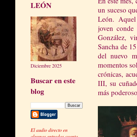
En este mes, 
LEÓN
un suceso que
León. Aquel 
joven conde 
González, vi
Sancha de 15
del nuevo m
momentos solo
Diciembre 2025
crónicas, ac
Buscar en este
III, su cuña
blog
más poderoso 
El audio directo en
algunas entradas cuenta