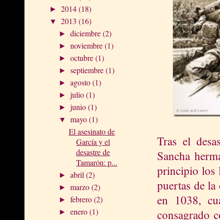
2014
(18)
►
2013
(16)
▼
diciembre
(2)
►
noviembre
(1)
►
octubre
(1)
►
septiembre
(1)
►
agosto
(1)
►
julio
(1)
►
junio
(1)
►
mayo
(1)
▼
El asesinato de
Tras el desa
García y el
desastre de
Sancha herm
Tamarón: p...
principio los
abril
(2)
►
puertas de la 
marzo
(2)
►
en 1038, cu
febrero
(2)
►
enero
(1)
consagrado co
►