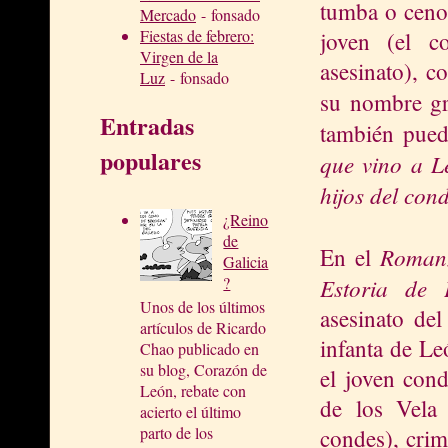
tumba o cenot
Mercado
- fonsado
Fiestas de febrero:
joven (el 
Virgen de la
asesinato), c
Luz
- fonsado
su nombre gr
Entradas
también pued
populares
que vino a Le
hijos del cond
¿Reino
de
Romanz
En el
Galicia
Estoria de 
?
Unos de los últimos
asesinato del
artículos de Ricardo
infanta de Le
Chao publicado en
su blog, Corazón de
el joven cond
León, rebate con
de los Vela 
acierto el último
parto de los
condes), crim