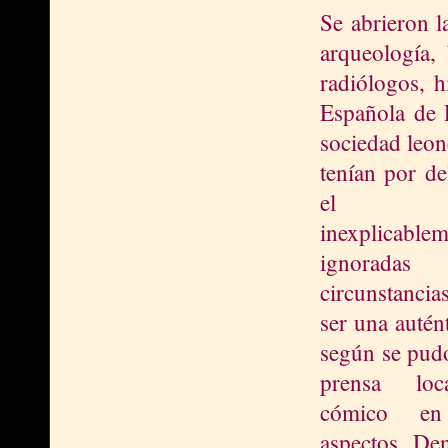
Se abrieron l
arqueología, 
radiólogos, h
Española de P
sociedad leone
tenían por de
el est
inexplicable
ignoradas
circunstanci
ser una autént
según se pudo
prensa l
oc
cómico en
aspectos. De