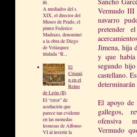
Sancho Garcé
as
A mediados del s.
Vermudo III 
XIX, el director del
navarro pud
Museo de Prado, el
pretender e
pintor Federico
Madrazo, denominó
acercamient
a la obra de Diego
Jimena, hija
de Velázquez
titulada “R...
y que había
segundo hijo
El
Crismó
castellano. E
n en el
determinarán 
Reino
de León (II)
El “error” de
El apoyo de 
acuñación que
gallegos, re
parece tan evidente
en las monedas
ofensiva m
leonesas de Alfonso
Vermudo qu
VI al invertir la