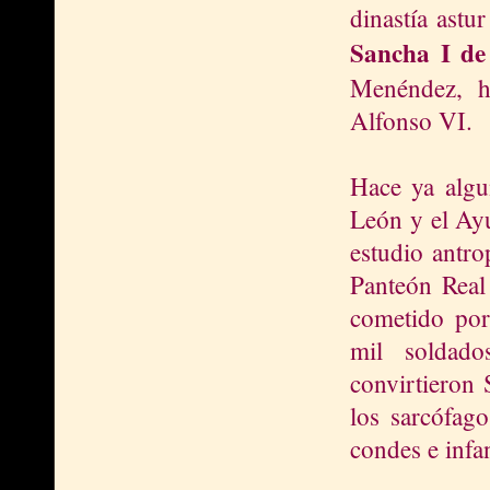
dinastía astu
Sancha I de
Menéndez, h
Alfonso VI.
Hace ya algun
León y el Ayu
estudio antro
Panteón Real 
cometido por
mil soldado
convirtieron 
los sarcófago
condes e infa