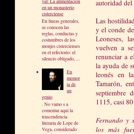
val: La alimentación
autoridad del
en un monasterio
cisterciense
Las hostilida
En líneas generales,
se conocen las
y el conde de
reglas, conductas y
Leoneses, la
costumbres de los
monjes cistercienses
vuelven a se
en el refectorio: el
renunciar a e
silencio obligado, ...
la ayuda de s
En
leonés en l
memor
Tamarón, ent
ia de
un
septiembre 
genio
1115, casi 80
. No vamo s a
comentar aquí la
trascendencia
Fernando y 
literaria de Lope de
los más fuer
Vega, considerado