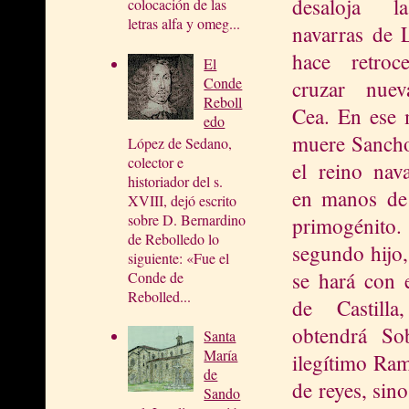
desaloja l
colocación de las
letras alfa y omeg...
navarras de 
hace retroc
El
Conde
cruzar nuev
Reboll
Cea. En ese
edo
muere Sancho
López de Sedano,
colector e
el reino nav
historiador del s.
en manos de 
XVIII, dejó escrito
sobre D. Bernardino
primogén
de Rebolledo lo
segundo hijo
siguiente: «Fue el
se hará con 
Conde de
Rebolled...
de Castilla
obtendrá So
Santa
María
ilegítimo Ram
de
de reyes, sin
Sando