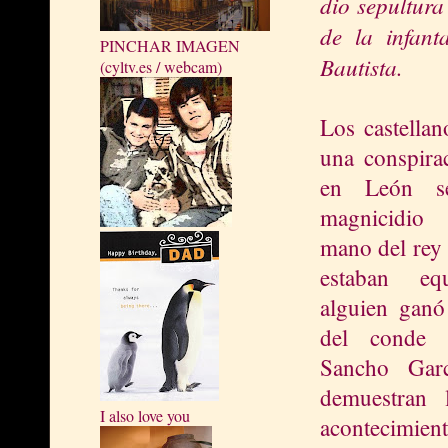
dio sepultura
de la infant
PINCHAR IMAGEN
Bautista.
(cyltv.es / webcam)
Los castellan
una conspira
en León s
magnicidio
mano del rey
estaban eq
alguien ganó
del conde c
Sancho Gar
demuestran l
I also love you
acontecimie