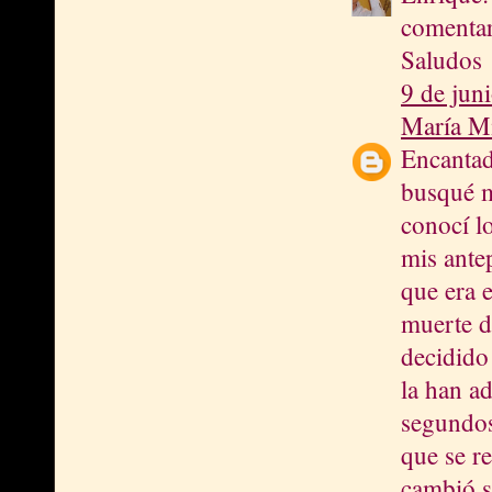
comentar
Saludos
9 de jun
María M
Encantad
busqué m
conocí lo
mis ante
que era e
muerte d
decidido
la han a
segundos
que se re
cambió s