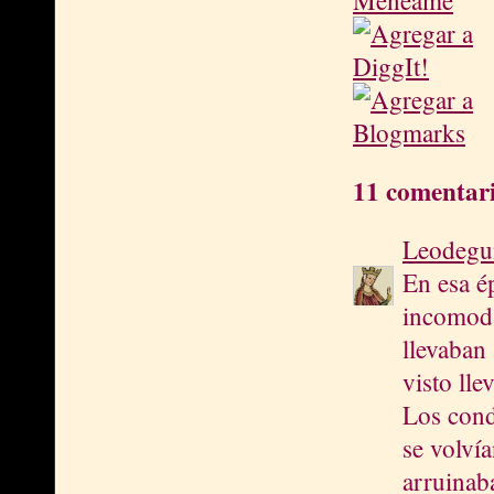
11 comentari
Leodegu
En esa é
incomoda
llevaban
visto ll
Los cond
se volvía
arruinab