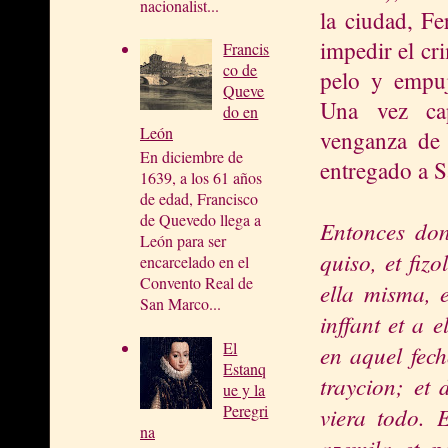
nacionalist...
la ciudad, F
impedir el cr
Francis
co de
pelo y empuj
Queve
Una vez cap
do en
León
venganza de 
En diciembre de
entregado a 
1639, a los 61 años
de edad, Francisco
de Quevedo llega a
Entonces donn
León para ser
quiso, et fiz
encarcelado en el
Convento Real de
ella misma, e
San Marco...
inffant et a 
El
en aquel fech
Estanq
traycion; et 
ue y la
Peregri
viera todo. 
na
azemila et po