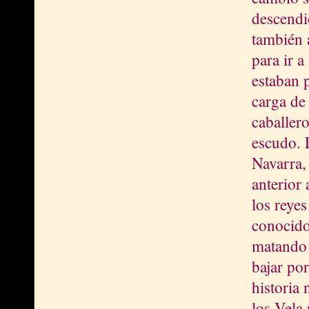
descendi
también 
para ir a
estaban 
carga de 
caballero
escudo. 
Navarra,
anterior 
los reye
conocido
matando a
bajar po
historia 
los Vela 