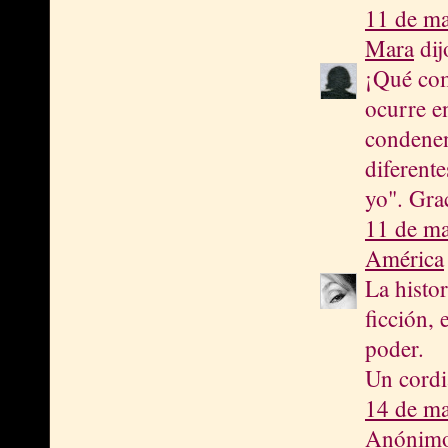
11 de ma
Mara
dijo
¡Qué comp
ocurre e
condenen
diferent
yo". Gra
11 de ma
América
La histo
ficción, 
poder.
Un cordi
14 de ma
Anónimo 