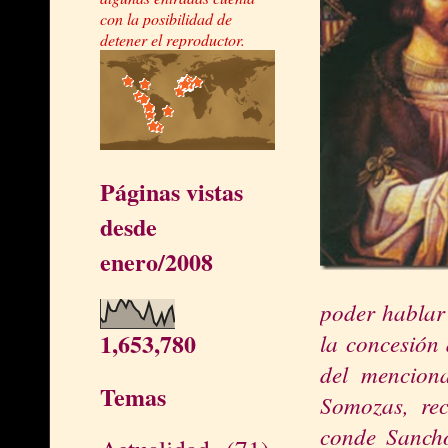
con la posibilidad de
detener el reproductor.
Páginas vistas
desde
enero/2008
poder hablar 
1,653,780
la concesión 
del mencion
Temas
Somozas, rec
conde Sanch