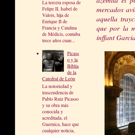
La tercera esposa de
mercados avie
Felipe II, Isabel de
Valois, hija de
aquella tray
Enrique II de
que por la m
Francia y Catalina
de Médicis, contaba
inffant Garcia
trece años cuan...
Picass
o y la
Biblia
de la
Catedral de León
La notoriedad y
trascendencia de
Pablo Ruiz Picasso
y su obra más
conocida y
acreditada, el
Guernica, hace que
cualquier noticia,