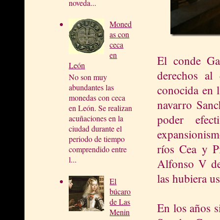
noveda...
Moned
as con
ceca
en
El conde Gar
León
derechos al
No son muy
abundantes las
conocida en 
monedas con ceca
navarro Sanc
en León. Se realizan
poder efec
acuñaciones en la
ciudad durante el
expansionismo
periodo de tiempo
ríos Cea y Pi
comprendido entre
l...
Alfonso V de
las hubiera u
El
búcaro
de Las
En los años si
Menin