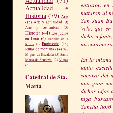
Actualidad
(71)
entraron en
Actualidad e
mataron al mi
Historia
(79)
Arte
San Juan Bau
(15)
Arte y actualidad
(9)
Vela, que en
Arte y costumbres
(5)
Historia
(44)
Los judíos
dicho infant
en León
(6)
Marialba de la
un enorme sa
Patrimonio
(14)
Ribera
(1)
Rutas de montaña
(14)
San
Miguel de Escalada
(5)
Santa
En la misma 
María de Sandoval
(2)
Viajes
(3)
tanto castel
socorro del 
Catedral de Sta.
una gran mul
María
dichos hijos 
fuga buscaro
Sancha lloró