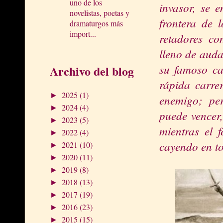
uno de los
invasor, se 
novelistas, poetas y
frontera de 
dramaturgos más
import...
retadores c
lleno de auda
su famoso ca
Archivo del blog
rápida carrer
2025
(1)
►
enemigo; pe
2024
(4)
►
puede vencer,
2023
(5)
►
mientras el 
2022
(4)
►
cayendo en to
2021
(10)
►
2020
(11)
►
2019
(8)
►
2018
(13)
►
2017
(19)
►
2016
(23)
►
2015
(15)
►