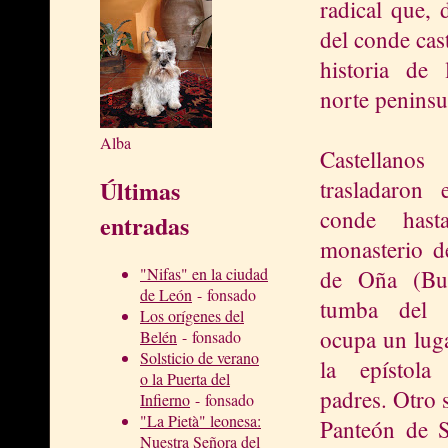
radical que, 
del conde cas
historia de 
norte peninsu
Alba
Castellano
Últimas
trasladaron 
conde hast
entradas
monasterio d
"Nifas" en la ciudad
de Oña (Bu
de León
- fonsado
tumba del 
Los orígenes del
ocupa un luga
Belén
- fonsado
Solsticio de verano
la epístol
o la Puerta del
padres. Otro 
Infierno
- fonsado
"La Pietà" leonesa:
Panteón de S
Nuestra Señora del