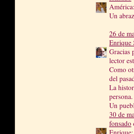
América:
Un abra
26 de ma
Enrique 
Gracias 
lector es
Como otr
del pasa
La histo
persona.
Un puebl
30 de ma
fonsado
d
Enrique: