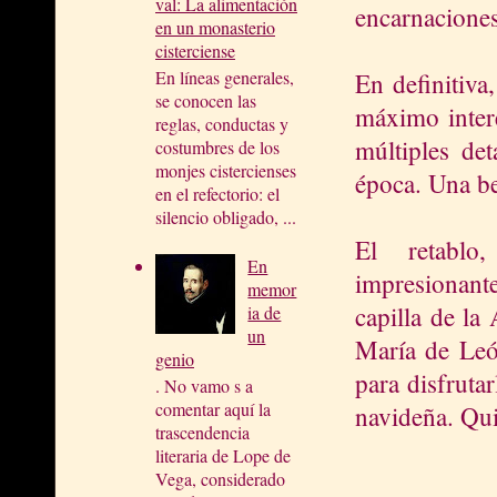
val: La alimentación
encarnaciones
en un monasterio
cisterciense
En líneas generales,
En definitiva
se conocen las
máximo interé
reglas, conductas y
múltiples det
costumbres de los
monjes cistercienses
época. Una be
en el refectorio: el
silencio obligado, ...
El retablo
En
impresionante
memor
capilla de la
ia de
un
María de Leó
genio
para disfrutar
. No vamo s a
comentar aquí la
navideña. Qu
trascendencia
literaria de Lope de
Vega, considerado