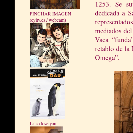
1253. Se sup
dedicada a S
PINCHAR IMAGEN
(cyltv.es / webcam)
representados
mediados del
Vaca “funda”
retablo de la
Omega”.
I also love you