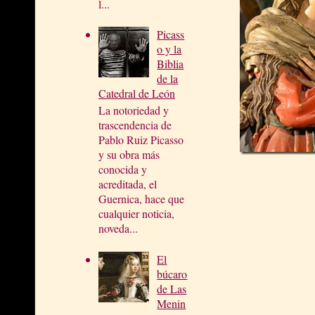
l...
Picass
o y la
Biblia
de la
Catedral de León
La notoriedad y
trascendencia de
Pablo Ruiz Picasso
y su obra más
conocida y
acreditada, el
Guernica, hace que
cualquier noticia,
noveda...
El
búcaro
de Las
Menin