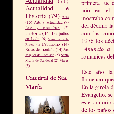
Actualidad
(71)
primera fue 
Actualidad e
año en el
Historia
(79)
Arte
mostraba co
(15)
Arte y actualidad
(9)
del décimo la
Arte y costumbres
(5)
con las cono
Historia
(44)
Los judíos
en León
(6)
Marialba de la
1976 los déci
Patrimonio
(14)
Ribera
(1)
Anuncio a l
“
Rutas de montaña
(14)
San
románicas del
Miguel de Escalada
(5)
Santa
María de Sandoval
(2)
Viajes
(3)
Este año la
Catedral de Sta.
flamenco que 
María
En la girola 
Evangelio, se
este oratorio
de los paños 