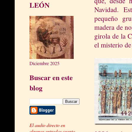
que, desde h
LEÓN
Navidad. Es
pequeño gru
madera de nog
girola de la 
el misterio de
Diciembre 2025
Buscar en este
blog
El audio directo en
algunas entradas cuenta