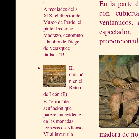
as
En la parte d
A mediados del s.
con cubiert
XIX, el director del
ventanucos,
Museo de Prado, el
pintor Federico
espectador,
Madrazo, denominó
proporcionad
a la obra de Diego
de Velázquez
titulada “R...
El
Crismó
n en el
Reino
de León (II)
El “error” de
acuñación que
parece tan evidente
en las monedas
leonesas de Alfonso
madera de no
VI al invertir la