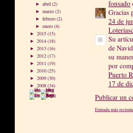
fonsado
d
abril
(2)
►
Gracias 
marzo
(2)
►
febrero
(2)
►
24 de ju
enero
(4)
►
Loterias
2015
(15)
►
Su artíc
2014
(18)
►
de Navid
2013
(16)
►
su maner
2012
(17)
►
2011
(19)
►
por comp
2010
(25)
►
Puerto R
2009
(30)
►
17 de di
2008
(34)
►
Publicar un 
Entrada más recient