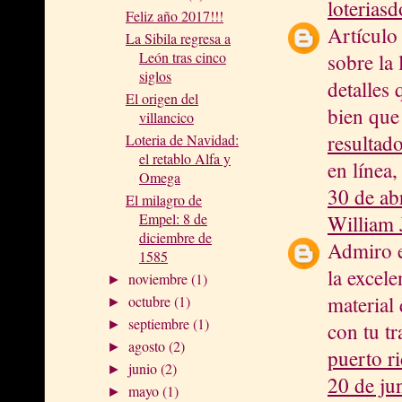
loterias
Feliz año 2017!!!
Artículo
La Sibila regresa a
León tras cinco
sobre la
siglos
detalles
El origen del
bien que
villancico
resultad
Loteria de Navidad:
el retablo Alfa y
en línea,
Omega
30 de ab
El milagro de
Empel: 8 de
William 
diciembre de
Admiro e
1585
la excele
noviembre
(1)
►
material
octubre
(1)
►
septiembre
(1)
►
con tu t
agosto
(2)
►
puerto r
junio
(2)
►
20 de ju
mayo
(1)
►