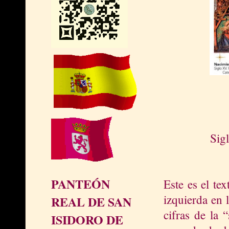
Sig
PANTEÓN
Este es el te
izquierda en 
REAL DE SAN
cifras de la 
ISIDORO DE