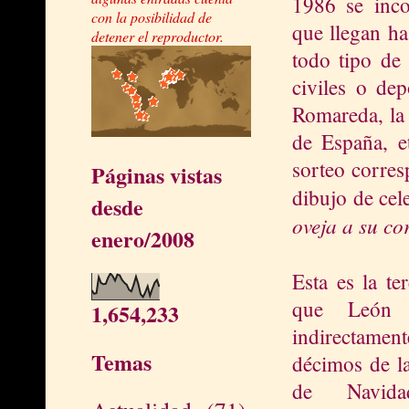
1986 se inco
con la posibilidad de
que llegan ha
detener el reproductor.
todo tipo de 
civiles o de
Romareda, la
de España, e
sorteo corres
Páginas vistas
dibujo de cel
desde
oveja a su co
enero/2008
Esta es la te
que León 
1,654,233
indirectament
Temas
décimos de la
de Navid