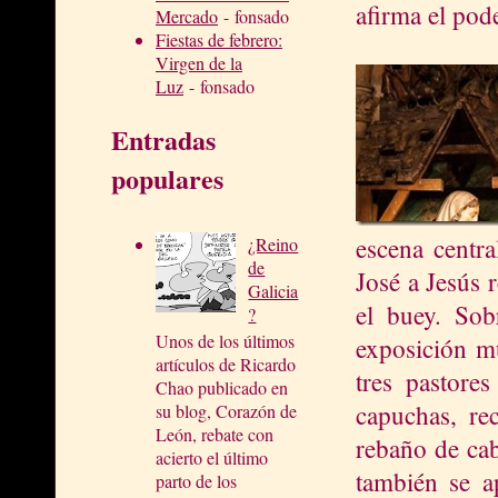
afirma el pode
Mercado
- fonsado
Fiestas de febrero:
Virgen de la
Luz
- fonsado
Entradas
populares
escena centra
¿Reino
de
José a Jesús 
Galicia
el buey. Sob
?
Unos de los últimos
exposición mu
artículos de Ricardo
tres pastore
Chao publicado en
capuchas, re
su blog, Corazón de
León, rebate con
rebaño de ca
acierto el último
también se a
parto de los