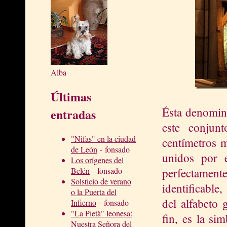
Alba
Últimas
Ésta denomina
entradas
este conju
"Nifas" en la ciudad
centímetros m
de León
- fonsado
unidos por e
Los orígenes del
perfectament
Belén
- fonsado
Solsticio de verano
identificable
o la Puerta del
del alfabeto 
Infierno
- fonsado
"La Pietà" leonesa:
fin, es la si
Nuestra Señora del