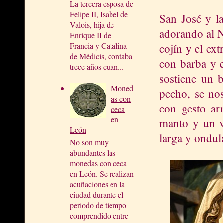
La tercera esposa de
Felipe II, Isabel de
San José y la
Valois, hija de
adorando al N
Enrique II de
Francia y Catalina
cojín y el ex
de Médicis, contaba
con barba y e
trece años cuan...
sostiene un 
Moned
pecho, se nos
as con
con gesto ar
ceca
en
manto y un v
León
larga y ondul
No son muy
abundantes las
monedas con ceca
en León. Se realizan
acuñaciones en la
ciudad durante el
periodo de tiempo
comprendido entre