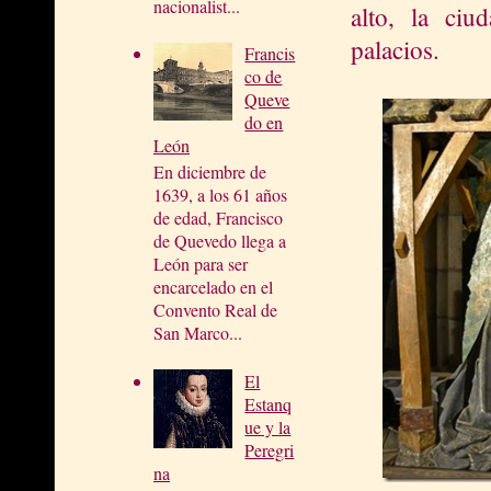
nacionalist...
alto, la ciu
palacios.
Francis
co de
Queve
do en
León
En diciembre de
1639, a los 61 años
de edad, Francisco
de Quevedo llega a
León para ser
encarcelado en el
Convento Real de
San Marco...
El
Estanq
ue y la
Peregri
na