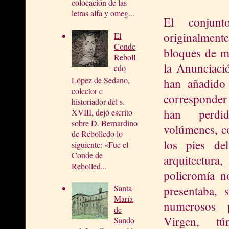
colocación de las
letras alfa y omeg...
El conjunt
originalmente
El
Conde
bloques de ma
Reboll
la Anunciació
edo
López de Sedano,
han añadido
colector e
corresponder
historiador del s.
han perdi
XVIII, dejó escrito
sobre D. Bernardino
volúmenes, c
de Rebolledo lo
los pies de
siguiente: «Fue el
Conde de
arquitectur
Rebolled...
policromía n
Santa
presentaba,
María
numerosos 
de
Virgen, t
Sando