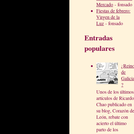
Mercado
- fonsado
Fiestas de febrero:
Virgen de la
Luz
- fonsado
Entradas
populares
¿Rein
de
Galici
?
Unos de los últimos
artículos de Ricardo
Chao publicado en
su blog, Corazón d
León, rebate con
acierto el último
parto de los