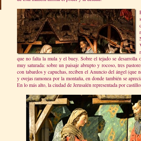
que no falta la mula y el buey. Sobre el tejado se desarrolla
muy saturada: sobre un paisaje abrupto y rocoso, tres pastore
con tabardos y capuchas, reciben el Anuncio del ángel (que no
y ovejas ramonea por la montaña, en donde también se aprecia
En lo más alto, la ciudad de Jerusalén representada por castillo