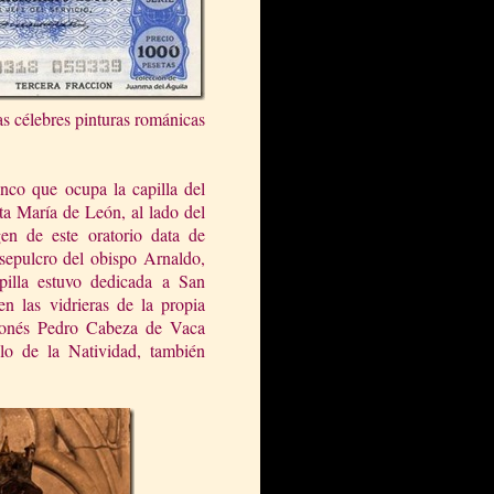
las célebres pinturas románicas
nco que ocupa la capilla del
ta María de León, al lado del
gen de este oratorio data de
sepulcro del obispo Arnaldo,
pilla estuvo dedicada a San
n las vidrieras de la propia
leonés Pedro Cabeza de Vaca
blo de la Natividad, también