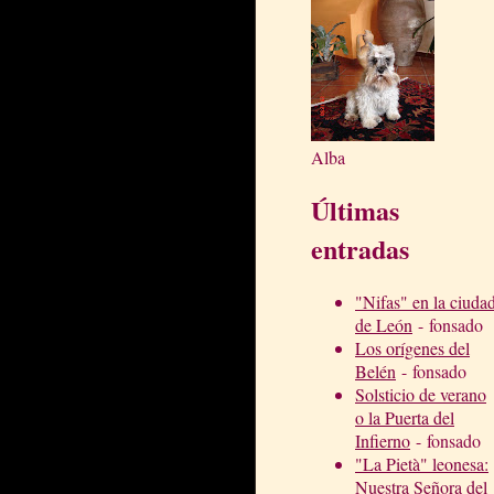
Alba
Últimas
entradas
"Nifas" en la ciuda
de León
- fonsado
Los orígenes del
Belén
- fonsado
Solsticio de verano
o la Puerta del
Infierno
- fonsado
"La Pietà" leonesa:
Nuestra Señora del