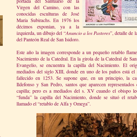
portada del Santuario de la
Virgen del Camino, con las
conocidas esculturas de José
María Subirachs. En 1976 los
décimos exponían, ya a la
izquierda, un dibujo del “
Anuncio a los Pastores
”, detalle de 
del Panteón Real de San Isidoro.
Este año la imagen corresponde a un pequeño retablo flame
Nacimiento de la Catedral. En la girola de la Catedral de San
Evangelio, se encuentra la capilla del Nacimiento. El ori
mediados del siglo XIII, donde en uno de los paños está el 
fallecido en 1253. Se supone que, en un principio, la ca
Ildefonso y San Pedro, santos que aparecen representados e
capilla; pero es a mediados del s. XV cuando el obispo 
“funda” la capilla del Nacimiento, donde se situó el reta
llamado el “retablo de Alfa y Omega”.