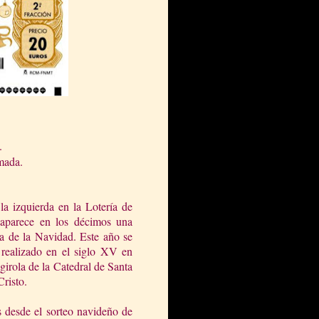
.
mada.
la izquierda en la Lotería de
 aparece en los décimos una
va de la Navidad. Este año se
 realizado en el siglo XV en
girola de la Catedral de Santa
Cristo.
 desde el sorteo navideño de