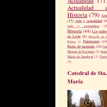
Actualidad
(71
Actualidad 
Historia
(79)
Art
(15)
Arte y actualidad
(9
Arte y costumbres
(5
Historia
(44)
Los judío
en León
(6)
Marialba de l
Patrimonio
(14
Ribera
(1)
Rutas de montaña
(14)
Sa
Miguel de Escalada
(5)
Sant
María de Sandoval
(2)
Viaje
(3)
Catedral de Sta.
María