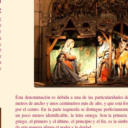
)
e
e
)
)
s
a
)
n
a
s
Ésta denominación es debida a una de las particularidades d
metros de ancho y unos centímetros más de alto, y que está f
por el centro. En la parte izquierda se distingue perfectamente
un poco menos identificable, la letra omega. Son la primera y
griego, el primero y el último, el principio y el fin, es la sim
de esta manera afirma el poder y la deidad.