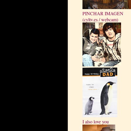
PINCHAR IMAGEN
(cyltv.es / webcam)
I also love you