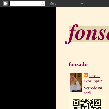
fon
fonsado
fonsado
León, Spain
Ver todo mi
perfil