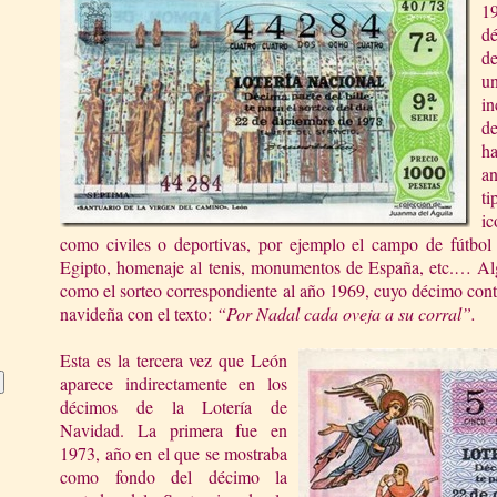
1
dé
de
un
in
d
h
an
t
ic
como civiles o deportivas, por ejemplo el campo de fútbol
Egipto, homenaje al tenis, monumentos de España, etc.… Alg
como el sorteo correspondiente al año 1969, cuyo décimo cont
navideña con el texto:
“Por Nadal cada oveja a su corral”.
Esta es la tercera vez que León
aparece indirectamente en los
décimos de la Lotería de
Navidad. La primera fue en
1973, año en el que se mostraba
como fondo del décimo la