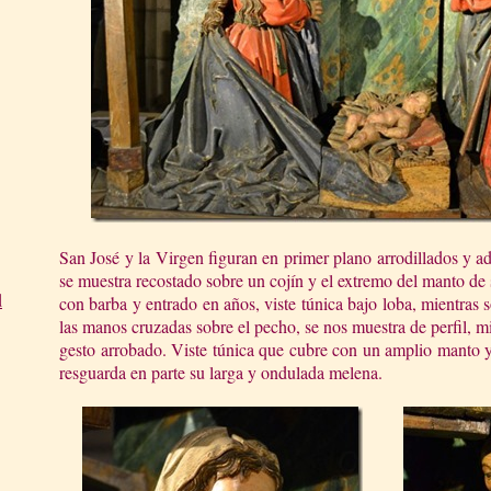
San José y la Virgen figuran en primer plano arrodillados y 
se muestra recostado sobre un cojín y el extremo del manto de
d
con barba y entrado en años, viste túnica bajo loba, mientras 
las manos cruzadas sobre el pecho, se nos muestra de perfil, 
gesto arrobado. Viste túnica que cubre con un amplio manto y
resguarda en parte su larga y ondulada melena.