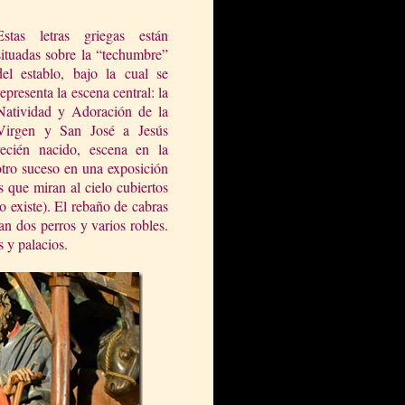
Estas letras griegas están
situadas sobre la “techumbre”
del establo, bajo la cual se
representa la escena central: la
Natividad y Adoración de la
Virgen y San José a Jesús
recién nacido, escena en la
 otro suceso en una exposición
s que miran al cielo cubiertos
 existe). El rebaño de cabras
n dos perros y varios robles.
s y palacios.