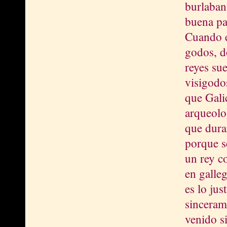
burlaban
buena par
Cuando e
godos, d
reyes su
visigodo
que Galic
arqueolo
que dura
porque s
un rey c
en galle
es lo ju
sinceram
venido s