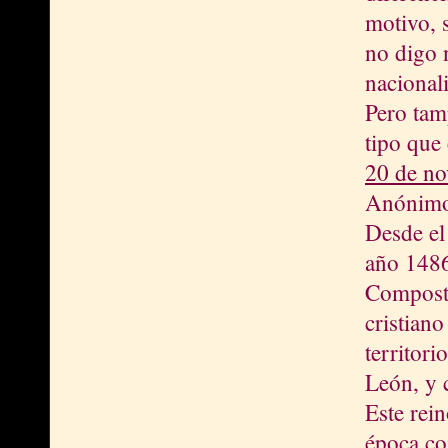
motivo, s
no digo 
nacionali
Pero tam
tipo que 
20 de no
Anónimo 
Desde el
año 1486
Composte
cristian
territori
León, y 
Este rei
época co