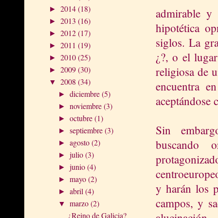
2014
(18)
►
admirable y 
2013
(16)
►
hipotética o
2012
(17)
►
siglos. La g
2011
(19)
►
¿?, o el luga
2010
(25)
►
religiosa de 
2009
(30)
►
2008
(34)
▼
encuentra en
diciembre
(5)
►
aceptándose c
noviembre
(3)
►
octubre
(1)
►
Sin embargo
septiembre
(3)
►
buscando 
agosto
(2)
►
julio
(3)
►
protagoniz
junio
(4)
►
centroeuropeo
mayo
(2)
►
y harán los p
abril
(4)
►
campos, y sa
marzo
(2)
▼
alucinación
¿Reino de Galicia?