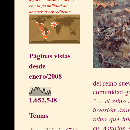
con la posibilidad de
detener el reproductor.
Páginas vistas
desde
enero/2008
del reino suev
comunidad gal
1,652,548
“… el reino 
invasión árab
Temas
reino que in
en Asturias 