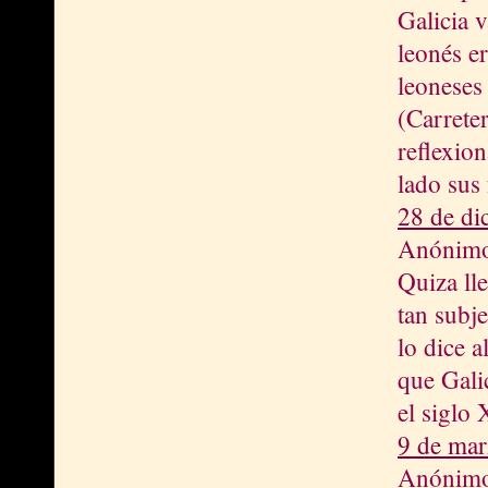
Galicia 
leonés e
leoneses
(Carreter
reflexio
lado sus
28 de di
Anónimo 
Quiza lle
tan subje
lo dice a
que Gali
el siglo 
9 de mar
Anónimo 