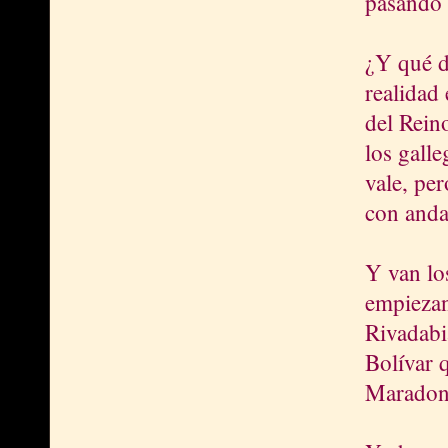
pasando 
¿Y qué d
realidad 
del Rein
los gall
vale, pe
con anda
Y van lo
empiezan
Rivadabi
Bolívar q
Maradon