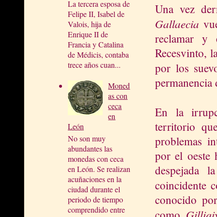
La tercera esposa de
Una vez derr
Felipe II, Isabel de
Gallaecia
vue
Valois, hija de
Enrique II de
reclamar y 
Francia y Catalina
Recesvinto, l
de Médicis, contaba
trece años cuan...
por los sue
permanencia d
Moned
as con
ceca
En la irru
en
territorio q
León
No son muy
problemas in
abundantes las
por el oeste 
monedas con ceca
despejada l
en León. Se realizan
acuñaciones en la
coincidente 
ciudad durante el
conocido po
periodo de tiempo
comprendido entre
Gilliq
como