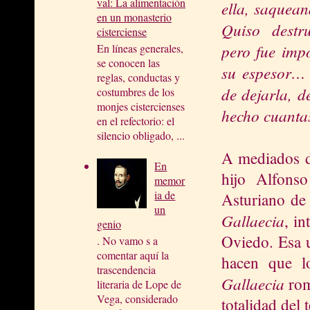
val: La alimentación
ella, saquean
en un monasterio
Quiso destr
cisterciense
pero fue imp
En líneas generales,
se conocen las
su espesor…
reglas, conductas y
de dejarla, d
costumbres de los
monjes cistercienses
hecho cuanta
en el refectorio: el
silencio obligado, ...
A mediados de
En
hijo Alfonso
memor
ia de
Asturiano de
un
Gallaecia
, i
genio
Oviedo. Esa u
. No vamo s a
comentar aquí la
hacen que l
trascendencia
Gallaecia
rom
literaria de Lope de
Vega, considerado
totalidad del 