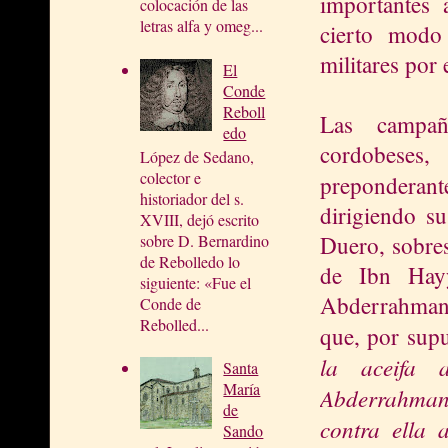
importantes
colocación de las
letras alfa y omeg...
cierto modo
militares por 
El
Conde
Reboll
Las campaña
edo
cordobeses
López de Sedano,
colector e
preponderan
historiador del s.
dirigiendo su
XVIII, dejó escrito
Duero, sobres
sobre D. Bernardino
de Rebolledo lo
de Ibn Hay
siguiente: «Fue el
Abderrahman I
Conde de
Rebolled...
que, por sup
la aceifa a
Santa
María
Abderrahman 
de
contra ella
Sando