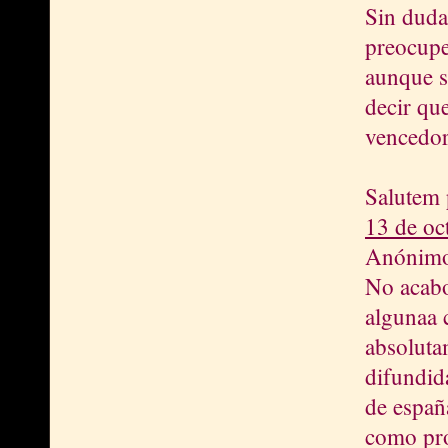
Sin duda
preocupe 
aunque s
decir que
vencedor
Salutem 
13 de oc
Anónimo 
No acabo
algunaa c
absoluta
difundid
de españa
como pro