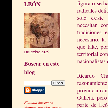
figura o se h
LEÓN
radicales def
solo existe
necesitan con
tradiciones 
necesario, la 
que falte, p
Diciembre 2025
territorial co
nacionalistas 
Buscar en este
blog
Ricardo Ch
razonamient
provincia r
Galicia, per
El audio directo en
parte de Leó
algunas entradas cuenta