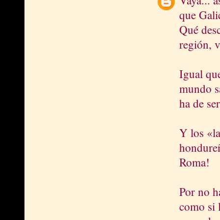
Vaya... a
que Gali
Qué desc
región, 
Igual qu
mundo sa
ha de se
Y los «la
hondureñ
Roma!
Por no h
como si l