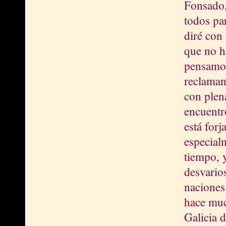
Fonsado,
todos par
diré con
que no h
pensamos 
reclaman 
con plen
encuentr
está for
especial
tiempo, y
desvarios
naciones 
hace muc
Galicia d