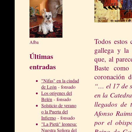
Todos estos 
Alba
gallega y la
Últimas
que, al parec
entradas
Baste como 
coronación d
"Nifas" en la ciudad
“… el 17 de 
de León
- fonsado
Los orígenes del
en
la Catedra
Belén
- fonsado
lle
gados de t
Solsticio de verano
Afonso Raimu
o la Puerta del
Infierno
- fonsado
por el obisp
"La Pietà" leonesa:
Reino de Gal
Nuestra Señora del