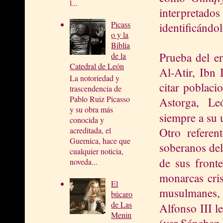
l...
interpretados
Picass
identificándo
o y la
Biblia
Prueba del er
de la
Catedral de León
Al-Atir, Ibn 
La notoriedad y
citar poblaci
trascendencia de
Pablo Ruiz Picasso
Astorga, Le
y su obra más
siempre a su 
conocida y
Otro referen
acreditada, el
Guernica, hace que
soberanos del
cualquier noticia,
de sus front
noveda...
monarcas cris
El
musulmanes, y
búcaro
de Las
Alfonso III 
Menin
(ver Sánchez 