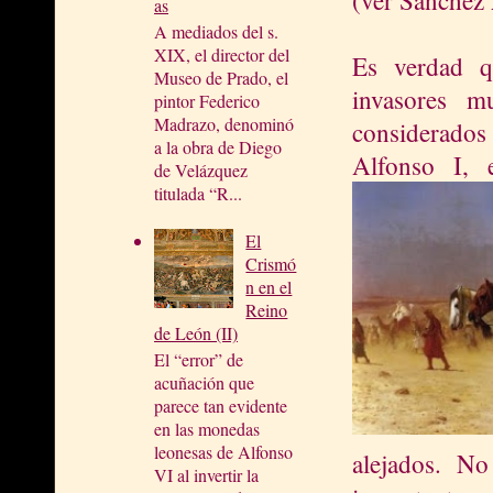
as
A mediados del s.
XIX, el director del
Es verdad q
Museo de Prado, el
invasores m
pintor Federico
Madrazo, denominó
considerados 
a la obra de Diego
Alfonso I, 
de Velázquez
titulada “R...
El
Crismó
n en el
Reino
de León (II)
El “error” de
acuñación que
parece tan evidente
en las monedas
leonesas de Alfonso
alejados. No
VI al invertir la