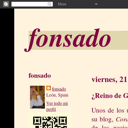
fonsado
fonsado
viernes, 2
fonsado
¿Reino de G
León, Spain
Ver todo mi
Unos de los 
perfil
Cora
su blog,
de los nacio