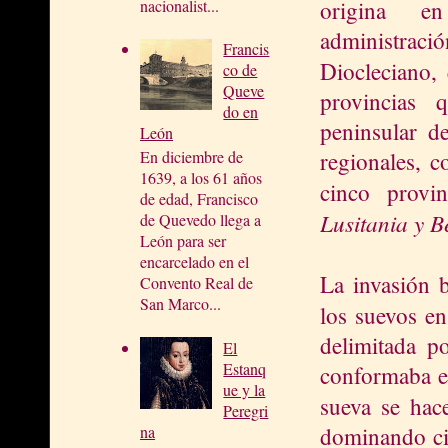
origina e
nacionalist...
administ
Francis
Diocleciano,
co de
Queve
provincias 
do en
peninsular d
León
regionales, c
En diciembre de
1639, a los 61 años
cinco provi
de edad, Francisco
Lusita
nia y B
de Quevedo llega a
León para ser
encarcelado en el
La invasión b
Convento Real de
San Marco...
los suevos en
delimitada po
El
Estanq
conformaba e
ue y la
sueva se hac
Peregri
dominando ci
na