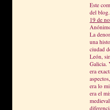
Este com
del blog.
19 de no
Anónimo 
La denom
una hist
ciudad d
León, sin
Galicia.
era exac
aspectos
era lo m
era el m
medieval
diferenc