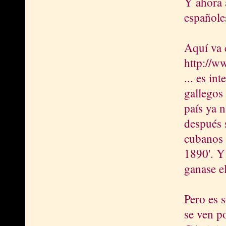
Y ahora 
españole
Aquí va e
http://w
... es in
gallegos
país ya 
después 
cubanos 
1890'. Y
ganase e
Pero es s
se ven p