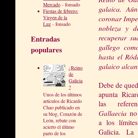
Mercado
- fonsado
galaica. A
Fiestas de febrero:
coronar Impe
Virgen de la
Luz
- fonsado
nob
leza y 
recuperar su
Entradas
gallego como
populares
hasta el Ród
galaico alca
¿Reino
de
Galicia
Debe de qued
?
apunta Rica
Unos de los últimos
artículos de Ricardo
las refe
Chao publicado en
Ga
llaecia
no 
su blog, Corazón de
León, rebate con
a los límite
acierto el último
Galicia.
L
parto de los