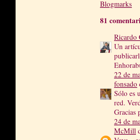
81 comentari
Ricardo 
Un artíc
publicar
Enhorab
22 de ma
fonsado
d
Sólo es 
red. Verd
Gracias 
24 de ma
McMill
d