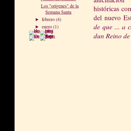
Los "orígenes" de la
históricas c
Semana Santa
del nuevo Es
febrero
(4)
►
de que ... a 
enero
(1)
►
dun Reino de 