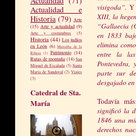
Actualidad
(71)
visigoda”.
Y 
Actualidad e
XIII, la hege
Historia
(79)
Arte
“Gallaecia (G
(15)
Arte y actualidad
(9)
Arte y costumbres
(5)
en 1833 bajo
Historia
(44)
Los judíos
elimina com
en León
(6)
Marialba de la
entre la la
Patrimonio
(14)
Ribera
(1)
Rutas de montaña
(14)
San
Pontevedra, 
Miguel de Escalada
(5)
Santa
parte sur d
María de Sandoval
(2)
Viajes
(3)
desgajado en 
Catedral de Sta.
Todavía má
María
significó la 
1846 una min
derechos nac