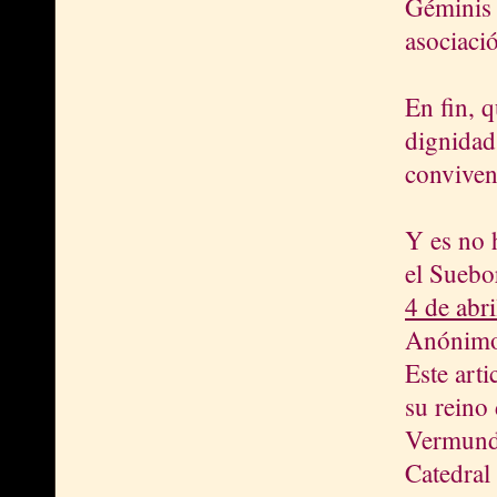
Géminis 
asociaci
En fin, 
dignidad
conviven
Y es no 
el Suebo
4 de abri
Anónimo 
Este arti
su reino
Vermundo
Catedral