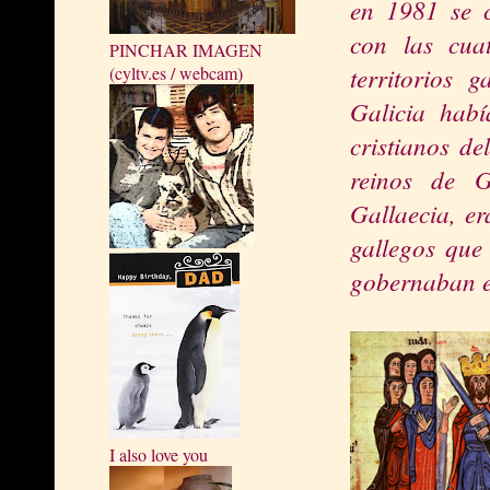
en 1981 se 
con las cuat
PINCHAR IMAGEN
territorios 
(cyltv.es / webcam)
Galicia hab
cristianos d
reinos de G
Gallaecia, er
gallegos que
gobernaban e
I also love you