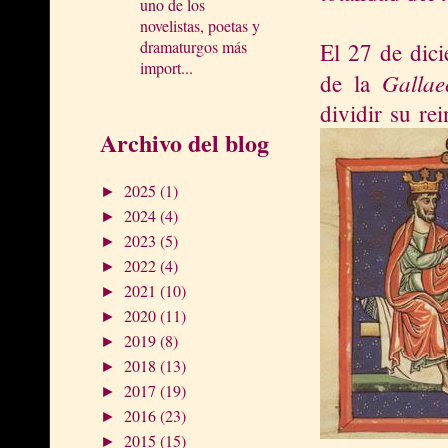
uno de los
novelistas, poetas y
dramaturgos más
El 27 de dic
import...
Gallae
de
la
dividir su re
Archivo del blog
2025
(1)
►
2024
(4)
►
2023
(5)
►
2022
(4)
►
2021
(10)
►
2020
(11)
►
2019
(8)
►
2018
(13)
►
2017
(19)
►
2016
(23)
►
2015
(15)
►