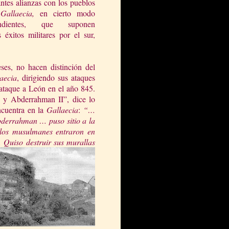
ntes alianzas con los pueblos
a
Gallaecia
,
en cierto modo
endientes, que suponen
 éxitos militares por el sur,
ses, no hacen distinción del
aeci
a
, dirigiendo sus ataques
l ataque a León en el año 845.
 y Abderrahman II”, dice lo
encuentra en
l
a
Gallaecia
:
“…
derrahman … puso sitio a la
 los
mu
sulmanes entraron en
 Quiso destruir sus murallas