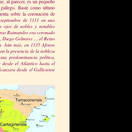
e, al parecer, es un pequeño
 gallego. Baste como último
uenta sobre la coronación de
septiembre de 1111 en una
s oj
os de nobles y notables
fonso Raimundes era coronado
ga, Diego Gelmires … el Reino
ca. Aún más, en 1135 Afonso
con la presencia de la nob
leza
sua predominancia política,
desde el Atlántico hasta el
lcanzara desde el Galliciense