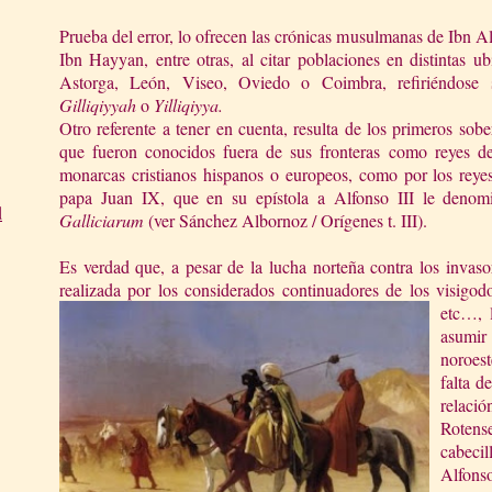
Prueba del error, lo ofrecen las crónicas musulmanas de Ibn Al
Ibn Hayyan, entre otras, al citar poblaciones en distintas 
Astorga, León, Viseo, Oviedo o Coimbra, refiriéndose
Gilliqiyyah
o
Yilliqiyya.
Otro referente a tener en cuenta, resulta de los primeros sob
que fueron conocidos fuera de sus fronteras como reyes 
monarcas cristianos hispanos o europeos, como por los reye
papa Juan IX, que en su epístola a Alfonso III le deno
d
Galliciarum
(ver Sánchez Albornoz / Orígenes t. III).
Es verdad que, a pesar de la lucha norteña contra los invas
realizada por los considerados continuadores de los visigodo
etc…, 
asumir 
noroes
falta d
relaci
Rotens
cabecil
Alfons