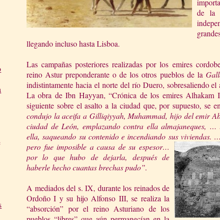
importa
de
l
indep
grandes
llegando incluso hasta Lisboa.
Las campañas posteriores realizadas por los emires cordobe
o
reino Astur preponderante o de los otros pueblos de
la
Gall
indistintamente hacia el norte del río Duero, sobresaliendo e
a
La obra de Ibn Hayyan, “Crónica de los emires Alhakam I
siguiente sobre el asalto a la ciudad que, por supuesto, se 
c
onduj
o la aceifa a Gilliqiyyah
, Muhammad, hijo del emir Ab
ciudad de León, emplazando contra ella almajaneques, …
ella, saqueando su contenido e incendiando sus v
iviendas. …
e
pero fue imposible a causa de su espesor…
por lo que hubo de dejarla, después de
haberle hecho cuantas brechas pudo”.
A mediados del s. IX, durante los reinados de
Ordoño I y su hijo Alfonso III, se realiza la
s
“absorción” por el reino Asturiano de los
pueblos “libres” que aún permanecían en
la