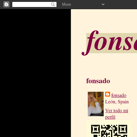
fon
fonsado
fonsado
León, Spain
Ver todo mi
perfil