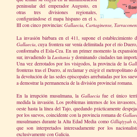
peninsular del emperador Augusto, en
otras tres divisiones regionales,
configurándose el mapa hispano en el s.
III con cinco provincias:
Gallaecia, Cartaginense, Tarraconens
La invasión bárbara en el 411, supone el establecimiento d
Gallaecia
, cuya frontera sur venía delimitada por el río Duero,
conformaba el Esla-Cea. En un primer momento la expansión s
sur, invadiendo
la
Lusitania
y dominando ciudades tan import
Una vez derrotados por los visigodos, la provincia de
la
Gall
fronteras tras el Duero, al reclamar y exigir el metropolitano
la devolución de las sedes episcopales arrebatadas por los sue
a demostrar la permanencia de la división provincial romana.
En la irrupción musulmana,
la
Gallaecia
fue el único terr
medida la invasión. Los problemas internos de los invasores,
oeste hasta la línea del Tajo, quedando prácticamente despej
por los suevos, coincidente con la provincia romana de
Gallae
musulmanes durante
la Alta Edad
Media como
Gilliqiyyah
o,
que son interpretados interesadamente por los nacionalista
exclusivamente con Galicia.