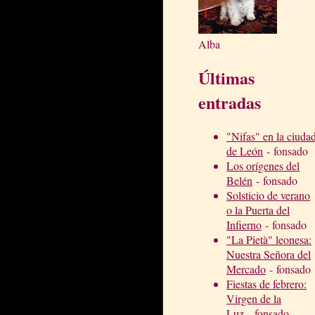
Alba
Últimas
entradas
"Nifas" en la ciuda
de León
- fonsado
Los orígenes del
Belén
- fonsado
Solsticio de verano
o la Puerta del
Infierno
- fonsado
"La Pietà" leonesa:
Nuestra Señora del
Mercado
- fonsado
Fiestas de febrero:
Virgen de la
Luz
- fonsado