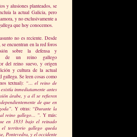
os y alusiones planteados, se
ncluía la actual Galicia, pero
Zamora, y no exclusivamente a
 gallega que hoy cono
cemos.
 asunto no es reciente. Desde
 se encuentran en la red foros
usión sobre la defensa y
cia de un reino gallego
or del reino suevo, y origen
dición y cultura de la actual
 gallega. Se leen cosas como
amos textual):
“… el reino de
 existía
inmediatamente antes
sión árabe, y a él se refieren
independientemente de que en
goda”.
Y otras: “
Durante
la
 al
reino gallego… ”.
Y más:
que en 1833 bajo el reinado
y
el territorio gallego queda
e, Pontevedra, y el occidente