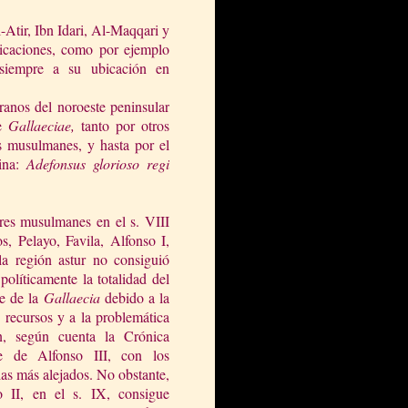
-Atir, Ibn Idari, Al-Maqqari y
ubicaciones, como por ejemplo
 siempre a su ubicación en
eranos del noroeste peninsular
de
Gallaeciae,
tanto por otros
s musulmanes, y hasta por el
mina:
Adefonsus glorioso regi
ores musulmanes en el s. VIII
s, Pelayo, Favila, Alfonso I,
la región astur no consiguió
políticamente la totalidad del
te de
la
Gallaecia
debido a la
e recursos y a la problemática
ón, según cuenta
la Crónica
e
de Alfonso III, con los
las más alejados. No obstante,
o II, en el s. IX, consigue