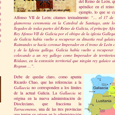
del Reino de León, qu
)
apéndice en el reino
)
ejemplo, lo que se c
s
Alfonso VII de León; citamos textualmente:
“… el 17 de 
a
glamorosa ceremonia en
la Catedral
de Santia
go, ante lo
)
lle
gados de todas partes del Reino de Galicia, el príncipe A
n
Rey Afonso VII de Galicia por el obispo de la iglesia Galle
a
de Galicia había vuelto a recuperar su dinastía real
galai
s
Raimundes se
hacía coronar Imperador e
n el trono de León 
y de
la Iglesia
gallega. Galicia había vuelto a recuperar 
colocando a un rey gallego como Imperador de territorios 
Ródano, en la extensió
n territorial que ningún re
y galaico a
Regnun …”.
Debe de quedar claro, como apunta
Ricardo Chao, que las referencias a
la
Ga
llaecia
no corresponden a los límites
de la actual Galicia.
La
Gallaecia
se
origina en la nueva administración de
Diocleciano, que fracciona
la
Tarraconense
, una de las tres provincias
que tenían su origen en la administración