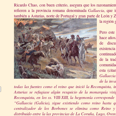
Ricardo Chao, con buen criterio, asegura que los razonamient
refieren a la provincia romana denominada
Gallaecia
, que i
también a Asturias, norte de Portugal y gran parte de León y 
la región
Pero este
hace años,
de disc
existen
continuad
de la tra
comunidad
esta (cit
Gallaec
ia
de la inva
todas las fuentes c
omo el reino que inició
la Reconquista
, 
Asturias se refugiase algún resquicio de la monarquía visi
Reconquista
, en los ss. VIII-XIII, la hege
monía corresponde
“Gallaecia (Galicia), sigue existiendo como reino hasta 
centralizador de los Borbones se elimina como Reino 
distribuido entre la las provincias de
La
Coruña
, Lugo, Orens