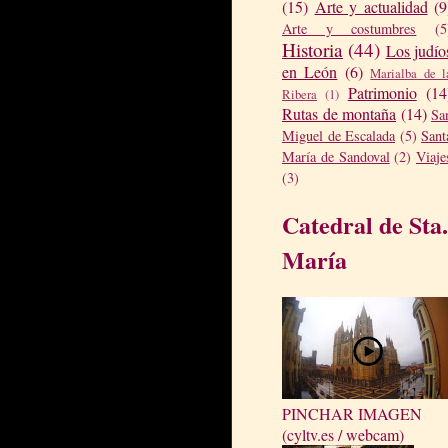
(15)
Arte y actualidad
(9
Arte y costumbres
(5
Historia
(44)
Los judío
en León
(6)
Marialba de l
Patrimonio
(14
Ribera
(1)
Rutas de montaña
(14)
Sa
Miguel de Escalada
(5)
Sant
María de Sandoval
(2)
Viaje
(3)
Catedral de Sta.
María
PINCHAR IMAGEN
(cyltv.es / webcam)