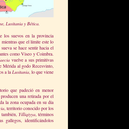
e, Lusita
nia y Bética.
e los suevos en la provincia
 mientras que el límite este lo
ueva se hace sentir hacia el
antes como Viseo y Coimbra.
aecia
vuelve a sus primitivas
 de Mérida al godo Recesvinto,
vos a
la
Lusitania
, lo que viene
itorio que padeció en menor
 producen una retirada por el
ada la zona ocupada en su día
cia
, territorio conocido por los
 también,
Yilliqiyya
, términos
s gallegos, identificándolos