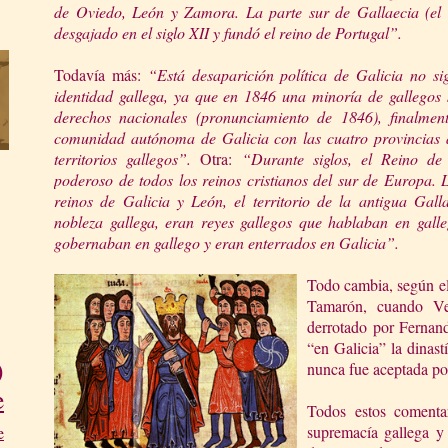
de Oviedo, León y Zamora. La parte sur de Gallaecia (el
desgajado en el siglo XII y fundó el reino de Portugal”.
Todavía más:
“Está desaparición política de Galicia no sig
identidad gallega, ya que en 1846 una minoría de gallego
derechos nacionales (pronunciamiento de 1846), finalmen
comunidad autónoma de Galicia con las cuatro provincias act
territorios gallegos”.
Otra:
“Durante siglos, el Reino de
poderoso de todos los reinos cristianos del sur de Europa. 
reinos de Galicia y León, el territorio de la antigua Gall
nobleza gallega, eran reyes gallegos que hablaban en gall
gobernaban en gallego
y eran enterrados en Galicia”.
Todo cambia, según el
Tamarón, cuando Ve
derrotado por Fernand
“en Galicia” la dinast
)
nunca fue aceptada por
e
Todos estos comenta
supremacía gallega y 
e