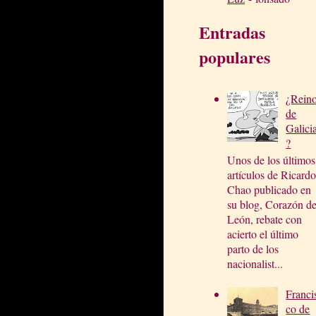
Entradas
populares
¿Rein
de
Galici
?
Unos de los últimos
artículos de Ricardo
Chao publicado en
su blog, Corazón d
León, rebate con
acierto el último
parto de los
nacionalist...
Franci
co de