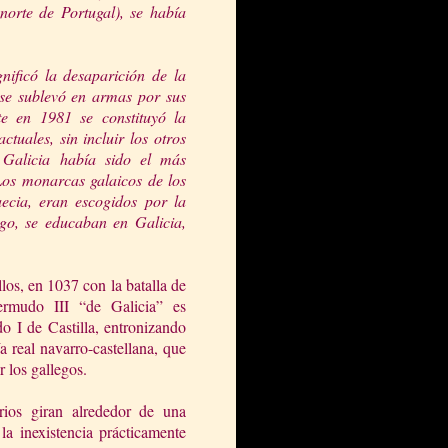
 norte de
Portugal), se había
nificó la desaparición de la
s se sublevó en armas por
sus
te en 1981 se constituyó la
uales, sin incluir los otros
 Galicia había sido el más
Los monarcas galaicos de los
aecia, eran escogidos por la
ego, se educaban en Galicia,
los, en 1037 con la batalla de
rmudo III “de Galicia” es
o I de Castilla, entronizando
ía real navarro-castellana, que
 los gallegos.
rios giran alrededor de una
la inexistencia prácticamente