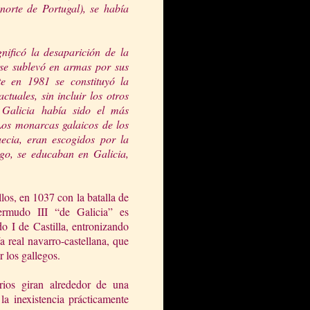
 norte de
Portugal), se había
nificó la desaparición de la
s se sublevó en armas por
sus
te en 1981 se constituyó la
uales, sin incluir los otros
 Galicia había sido el más
Los monarcas galaicos de los
aecia, eran escogidos por la
ego, se educaban en Galicia,
los, en 1037 con la batalla de
rmudo III “de Galicia” es
o I de Castilla, entronizando
ía real navarro-castellana, que
 los gallegos.
rios giran alrededor de una
la inexistencia prácticamente