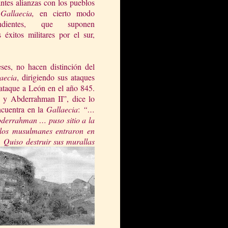
ntes alianzas con los pueblos
a
Gallaecia
,
en cierto modo
endientes, que suponen
 éxitos militares por el sur,
ses, no hacen distinción del
aeci
a
, dirigiendo sus ataques
l ataque a León en el año 845.
 y Abderrahman II”, dice lo
encuentra en
l
a
Gallaecia
:
“…
derrahman … puso sitio a la
 los
mu
sulmanes entraron en
 Quiso destruir sus murallas