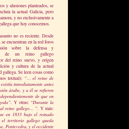
os y alusiones planteados, se
ncluía la actual Galicia, pero
Zamora, y no exclusivamente a
 gallega que hoy cono
cemos.
 asunto no es reciente. Desde
 se encuentran en la red foros
usión sobre la defensa y
cia de un reino gallego
or del reino suevo, y origen
dición y cultura de la actual
 gallega. Se leen cosas como
amos textual):
“… el reino de
 existía
inmediatamente antes
sión árabe, y a él se refieren
independientemente de que en
goda”.
Y otras: “
Durante
la
 al
reino gallego… ”.
Y más:
que en 1833 bajo el reinado
y
el territorio gallego queda
e, Pontevedra, y el occidente