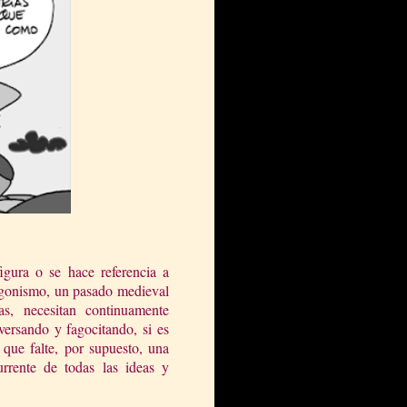
gura o se hace referencia a
tagonismo, un pasado medieval
s, necesitan continuamente
giversando y fagocitando, si es
n que falte, por supuesto, una
rrente de todas las ideas y