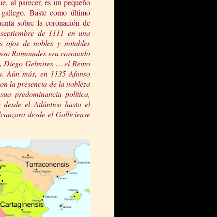
e, al parecer, es un pequeño
 gallego. Baste como último
uenta sobre la coronación de
septiembre de 1111 en una
s oj
os de nobles y notables
fonso Raimundes era coronado
ga, Diego Gelmires … el Reino
ca. Aún más, en 1135 Afonso
con la presencia de la nob
leza
sua predominancia política,
desde el Atlántico hasta el
lcanzara desde el Galliciense