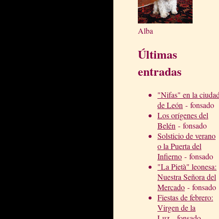
Alba
Últimas
entradas
"Nifas" en la ciuda
de León
- fonsado
Los orígenes del
Belén
- fonsado
Solsticio de verano
o la Puerta del
Infierno
- fonsado
"La Pietà" leonesa:
Nuestra Señora del
Mercado
- fonsado
Fiestas de febrero:
Virgen de la
Luz
- fonsado