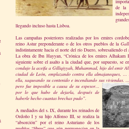
importa
de
l
indep
grandes
llegando incluso hasta Lisboa.
Las campañas posteriores realizadas por los emires cordobe
o
reino Astur preponderante o de los otros pueblos de
la
Gall
indistintamente hacia el norte del río Duero, sobresaliendo e
a
La obra de Ibn Hayyan, “Crónica de los emires Alhakam I
siguiente sobre el asalto a la ciudad que, por supuesto, se 
c
onduj
o la aceifa a Gilliqiyyah
, Muhammad, hijo del emir Ab
ciudad de León, emplazando contra ella almajaneques, …
ella, saqueando su contenido e incendiando sus v
iviendas. …
e
pero fue imposible a causa de su espesor…
por lo que hubo de dejarla, después de
haberle hecho cuantas brechas pudo”.
A mediados del s. IX, durante los reinados de
Ordoño I y su hijo Alfonso III, se realiza la
s
“absorción” por el reino Asturiano de los
pueblos “libres” que aún permanecían en
la