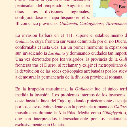
peninsular del emperador Augusto, en
otras tres divisiones regionales,
configurándose el mapa hispano en el s.
III con cinco provincias:
Gallaecia, Cartaginense, Tarraconens
La invasión bárbara en el 411, supone el establecimiento d
Gallaecia
, cuya frontera sur venía delimitada por el río Duero,
conformaba el Esla-Cea. En un primer momento la expansión s
sur, invadiendo
la
Lusitania
y dominando ciudades tan import
Una vez derrotados por los visigodos, la provincia de
la
Gall
fronteras tras el Duero, al reclamar y exigir el metropolitano
la devolución de las sedes episcopales arrebatadas por los sue
a demostrar la permanencia de la división provincial romana.
En la irrupción musulmana,
la
Gallaecia
fue el único terr
medida la invasión. Los problemas internos de los invasores,
oeste hasta la línea del Tajo, quedando prácticamente despej
por los suevos, coincidente con la provincia romana de
Gallae
musulmanes durante
la Alta Edad
Media como
Gilliqiyyah
o,
que son interpretados interesadamente por los nacionalista
exclusivamente con Galicia.