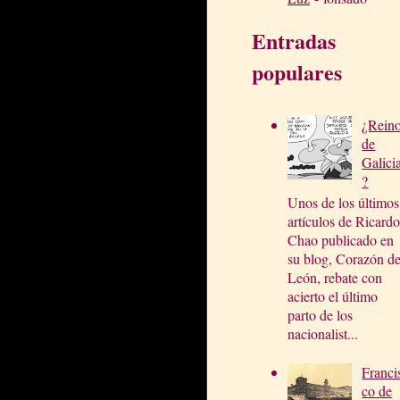
Entradas
populares
¿Rein
de
Galici
?
Unos de los últimos
artículos de Ricardo
Chao publicado en
su blog, Corazón d
León, rebate con
acierto el último
parto de los
nacionalist...
Franci
co de