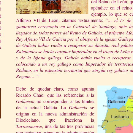
del Reino de León, qu
)
apéndice en el reino
)
ejemplo, lo que se c
s
Alfonso VII de León; citamos textualmente:
“… el 17 de 
a
glamorosa ceremonia en
la Catedral
de Santia
go, ante lo
)
lle
gados de todas partes del Reino de Galicia, el príncipe A
n
Rey Afonso VII de Galicia por el obispo de la iglesia Galle
a
de Galicia había vuelto a recuperar su dinastía real
galai
s
Raimundes se
hacía coronar Imperador e
n el trono de León 
y de
la Iglesia
gallega. Galicia había vuelto a recuperar 
colocando a un rey gallego como Imperador de territorios 
Ródano, en la extensió
n territorial que ningún re
y galaico a
Regnun …”.
Debe de quedar claro, como apunta
Ricardo Chao, que las referencias a
la
Ga
llaecia
no corresponden a los límites
de la actual Galicia.
La
Gallaecia
se
origina en la nueva administración de
Diocleciano, que fracciona
la
Tarraconense
, una de las tres provincias
que tenían su origen en la administración