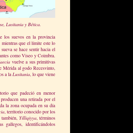
e, Lusita
nia y Bética.
e los suevos en la provincia
 mientras que el límite este lo
ueva se hace sentir hacia el
antes como Viseo y Coimbra.
aecia
vuelve a sus primitivas
 de Mérida al godo Recesvinto,
vos a
la
Lusitania
, lo que viene
itorio que padeció en menor
 producen una retirada por el
ada la zona ocupada en su día
cia
, territorio conocido por los
 también,
Yilliqiyya
, términos
s gallegos, identificándolos