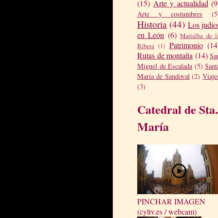
(15)
Arte y actualidad
(9
Arte y costumbres
(5
Historia
(44)
Los judío
en León
(6)
Marialba de l
Patrimonio
(14
Ribera
(1)
Rutas de montaña
(14)
Sa
Miguel de Escalada
(5)
Sant
María de Sandoval
(2)
Viaje
(3)
Catedral de Sta.
María
PINCHAR IMAGEN
(cyltv.es / webcam)