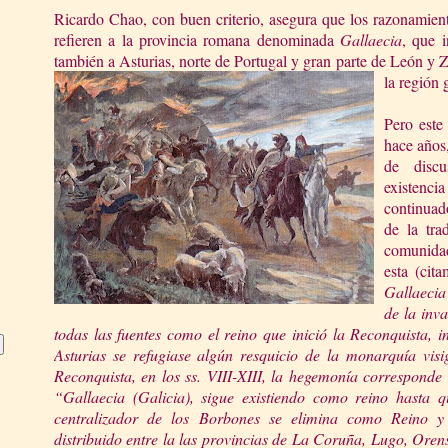
Ricardo Chao, con buen criterio, asegura que los razonamient
refieren a la provincia romana denominada
Gallaecia
, que i
también a Asturias, norte de Portugal y gran parte de León y 
la región
Pero este
hace años,
de disc
existen
continuad
de la tra
comunidad
esta (cit
Gallaec
ia
de la inva
todas las fuentes c
omo el reino que inició
la Reconquista
, 
Asturias se refugiase algún resquicio de la monarquía visi
Reconquista
, en los ss. VIII-XIII, la hege
monía corresponde
“Gallaecia (Galicia), sigue existiendo como reino hasta 
centralizador de los Borbones se elimina como Reino 
distribuido entre la las provincias de
La
Coruña
, Lugo, Orens