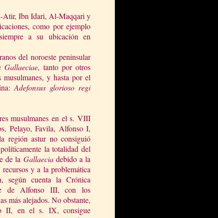
-Atir, Ibn Idari, Al-Maqqari y
ubicaciones, como por ejemplo
 siempre a su ubicación en
eranos del noroeste peninsular
de
Gallaeciae,
tanto por otros
s musulmanes, y hasta por el
mina:
Adefonsus glorioso regi
ores musulmanes en el s. VIII
s, Pelayo, Favila, Alfonso I,
la región astur no consiguió
políticamente la totalidad del
te de
la
Gallaecia
debido a la
e recursos y a la problemática
ón, según cuenta
la Crónica
e
de Alfonso III, con los
las más alejados. No obstante,
o II, en el s. IX, consigue