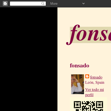
fon
fonsado
fonsado
León, Spain
Ver todo mi
perfil