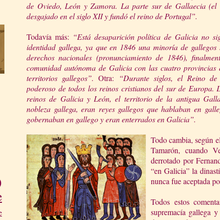
de Oviedo, León y Zamora. La parte sur de Gallaecia (el
desgajado en el siglo XII y fundó el reino de Portugal”.
Todavía más:
“Está desaparición política de Galicia no sig
identidad gallega, ya que en 1846 una minoría de gallego
derechos nacionales (pronunciamiento de 1846), finalmen
comunidad autónoma de Galicia con las cuatro provincias act
territorios gallegos”.
Otra:
“Durante siglos, el Reino de
poderoso de todos los reinos cristianos del sur de Europa. 
reinos de Galicia y León, el territorio de la antigua Gall
nobleza gallega, eran reyes gallegos que hablaban en gall
gobernaban en gallego
y eran enterrados en Galicia”.
Todo cambia, según el
Tamarón, cuando Ve
derrotado por Fernand
“en Galicia” la dinast
)
nunca fue aceptada por
e
Todos estos comenta
supremacía gallega y 
e