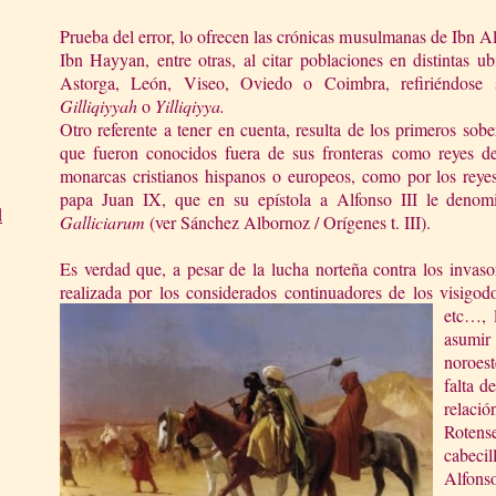
Prueba del error, lo ofrecen las crónicas musulmanas de Ibn Al
Ibn Hayyan, entre otras, al citar poblaciones en distintas 
Astorga, León, Viseo, Oviedo o Coimbra, refiriéndose
Gilliqiyyah
o
Yilliqiyya.
Otro referente a tener en cuenta, resulta de los primeros sob
que fueron conocidos fuera de sus fronteras como reyes 
monarcas cristianos hispanos o europeos, como por los reye
papa Juan IX, que en su epístola a Alfonso III le deno
d
Galliciarum
(ver Sánchez Albornoz / Orígenes t. III).
Es verdad que, a pesar de la lucha norteña contra los invas
realizada por los considerados continuadores de los visigodo
etc…, 
asumir 
noroes
falta d
relaci
Rotens
cabecil
Alfons