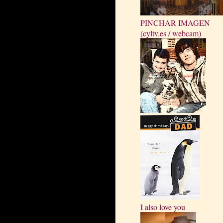
PINCHAR IMAGEN
(cyltv.es / webcam)
I also love you