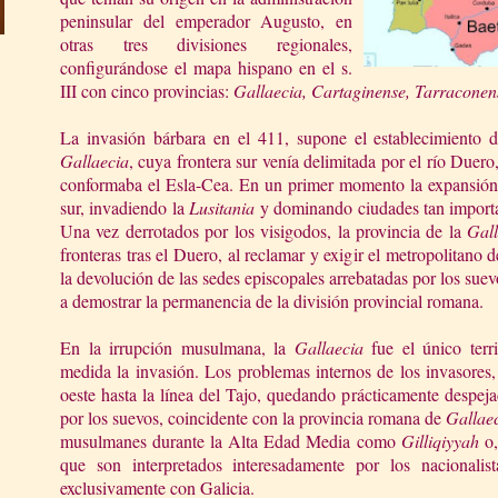
peninsular del emperador Augusto, en
otras tres divisiones regionales,
configurándose el mapa hispano en el s.
III con cinco provincias:
Gallaecia, Cartaginense, Tarraconens
La invasión bárbara en el 411, supone el establecimiento d
Gallaecia
, cuya frontera sur venía delimitada por el río Duero,
conformaba el Esla-Cea. En un primer momento la expansión s
sur, invadiendo
la
Lusitania
y dominando ciudades tan import
Una vez derrotados por los visigodos, la provincia de
la
Gall
fronteras tras el Duero, al reclamar y exigir el metropolitano
la devolución de las sedes episcopales arrebatadas por los sue
a demostrar la permanencia de la división provincial romana.
En la irrupción musulmana,
la
Gallaecia
fue el único terr
medida la invasión. Los problemas internos de los invasores,
oeste hasta la línea del Tajo, quedando prácticamente despej
por los suevos, coincidente con la provincia romana de
Gallae
musulmanes durante
la Alta Edad
Media como
Gilliqiyyah
o,
que son interpretados interesadamente por los nacionalista
exclusivamente con Galicia.