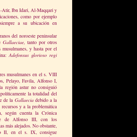
-Atir, Ibn Idari, Al-Maqqari y
ubicaciones, como por ejemplo
 siempre a su ubicación en
eranos del noroeste peninsular
de
Gallaeciae,
tanto por otros
s musulmanes, y hasta por el
mina:
Adefonsus glorioso regi
ores musulmanes en el s. VIII
s, Pelayo, Favila, Alfonso I,
la región astur no consiguió
políticamente la totalidad del
te de
la
Gallaecia
debido a la
e recursos y a la problemática
ón, según cuenta
la Crónica
e
de Alfonso III, con los
las más alejados. No obstante,
o II, en el s. IX, consigue