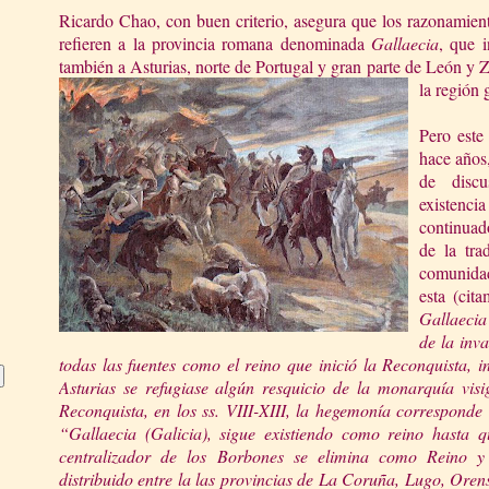
Ricardo Chao, con buen criterio, asegura que los razonamient
refieren a la provincia romana denominada
Gallaecia
, que i
también a Asturias, norte de Portugal y gran parte de León y 
la región
Pero este
hace años,
de disc
existen
continuad
de la tra
comunidad
esta (cit
Gallaec
ia
de la inva
todas las fuentes c
omo el reino que inició
la Reconquista
, 
Asturias se refugiase algún resquicio de la monarquía visi
Reconquista
, en los ss. VIII-XIII, la hege
monía corresponde
“Gallaecia (Galicia), sigue existiendo como reino hasta 
centralizador de los Borbones se elimina como Reino 
distribuido entre la las provincias de
La
Coruña
, Lugo, Orens