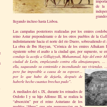
importa
de
l
indep
grandes
llegando incluso hasta Lisboa.
Las campañas posteriores realizadas por los emires cordobe
reino Astur preponderante o de los otros pueblos de
la
Gall
indistintamente hacia el norte del río Duero, sobresaliendo e
La obra de Ibn Hayyan, “Crónica de los emires Alhakam I
siguiente sobre el asalto a la ciudad que, por supuesto, se 
o
c
onduj
o la aceifa a Gilliqiyyah
, Muhammad, hijo del emir Ab
ciudad de León, emplazando contra ella almajaneques, …
a
ella, saqueando su contenido e incendiando sus v
iviendas. …
pero fue imposible a causa de su espesor…
por lo que hubo de dejarla, después de
haberle hecho cuantas brechas pudo”.
e
A mediados del s. IX, durante los reinados de
Ordoño I y su hijo Alfonso III, se realiza la
“absorción” por el reino Asturiano de los
pueblos “libres” que aún permanecían en
la