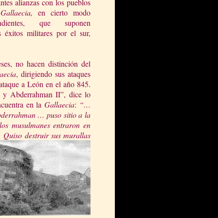
ntes alianzas con los pueblos
a
Gallaecia
,
en cierto modo
endientes, que suponen
 éxitos militares por el sur,
ses, no hacen distinción del
aeci
a
, dirigiendo sus ataques
l ataque a León en el año 845.
 y Abderrahman II”, dice lo
encuentra en
l
a
Gallaecia
:
“…
derrahman … puso sitio a la
 los
mu
sulmanes entraron en
 Quiso destruir sus murallas