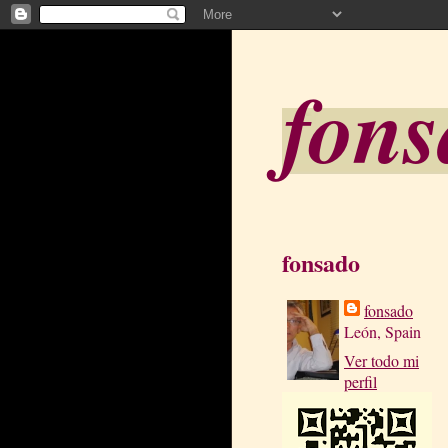
fon
fonsado
fonsado
León, Spain
Ver todo mi
perfil