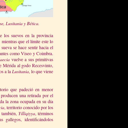
e, Lusita
nia y Bética.
e los suevos en la provincia
 mientras que el límite este lo
ueva se hace sentir hacia el
antes como Viseo y Coimbra.
aecia
vuelve a sus primitivas
 de Mérida al godo Recesvinto,
vos a
la
Lusitania
, lo que viene
itorio que padeció en menor
 producen una retirada por el
ada la zona ocupada en su día
cia
, territorio conocido por los
 también,
Yilliqiyya
, términos
s gallegos, identificándolos