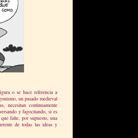
gura o se hace referencia a
tagonismo, un pasado medieval
s, necesitan continuamente
giversando y fagocitando, si es
n que falte, por supuesto, una
rrente de todas las ideas y