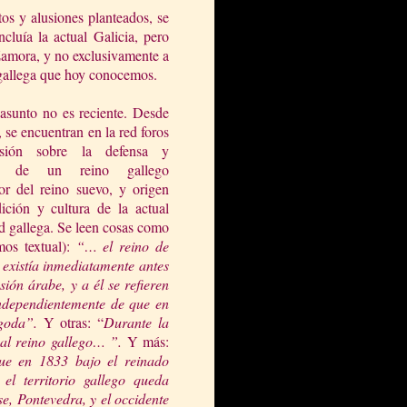
os y alusiones planteados, se
ncluía la actual Galicia, pero
Zamora, y no exclusivamente a
 gallega que hoy cono
cemos.
 asunto no es reciente. Desde
 se encuentran en la red foros
usión sobre la defensa y
cia de un reino gallego
or del reino suevo, y origen
dición y cultura de la actual
 gallega. Se leen cosas como
amos textual):
“… el reino de
 existía
inmediatamente antes
sión árabe, y a él se refieren
independientemente de que en
goda”.
Y otras: “
Durante
la
 al
reino gallego… ”.
Y más:
que en 1833 bajo el reinado
y
el territorio gallego queda
e, Pontevedra, y el occidente