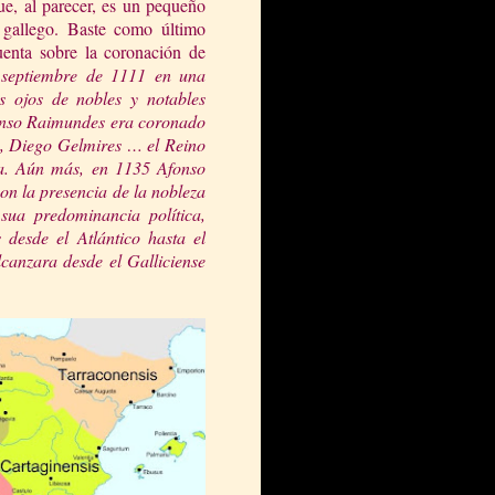
e, al parecer, es un pequeño
 gallego. Baste como último
uenta sobre la coronación de
septiembre de 1111 en una
s oj
os de nobles y notables
fonso Raimundes era coronado
ga, Diego Gelmires … el Reino
ca. Aún más, en 1135 Afonso
con la presencia de la nob
leza
sua predominancia política,
desde el Atlántico hasta el
lcanzara desde el Galliciense