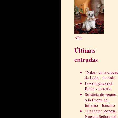
Alba
Últimas
entradas
"Nifas" en la ciuda
de León
- fonsado
Los orígenes del
Belén
- fonsado
Solsticio de verano
o la Puerta del
Infierno
- fonsado
"La Pietà" leonesa:
Nuestra Señora del