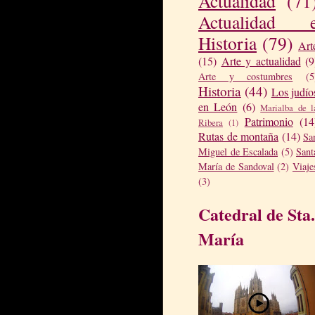
Actualidad
(71
Actualidad 
Historia
(79)
Art
(15)
Arte y actualidad
(9
Arte y costumbres
(5
Historia
(44)
Los judío
en León
(6)
Marialba de l
Patrimonio
(14
Ribera
(1)
Rutas de montaña
(14)
Sa
Miguel de Escalada
(5)
Sant
María de Sandoval
(2)
Viaje
(3)
Catedral de Sta.
María