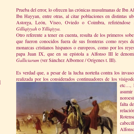
Prueba del error, lo ofrecen las crónicas musulmanas de Ibn Al
Ibn Hayyan, entre otras, al citar poblaciones en distintas 
Astorga, León, Viseo, Oviedo o Coimbra, refiriéndose
Gilliqiyyah
o
Yilliqiyya.
Otro referente a tener en cuenta, resulta de los primeros sob
que fueron conocidos fuera de sus fronteras como reyes 
monarcas cristianos hispanos o europeos, como por los reye
papa Juan IX, que en su epístola a Alfonso III le deno
Galliciarum
(ver Sánchez Albornoz / Orígenes t. III).
Es verdad que, a pesar de la lucha norteña contra los invas
realizada por los considerados continuadores de los visigodo
d
etc…, 
asumir 
noroes
falta d
relaci
Rotens
cabecil
Alfons