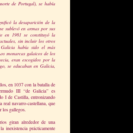
 norte de
Portugal), se había
nificó la desaparición de la
s se sublevó en armas por
sus
te en 1981 se constituyó la
uales, sin incluir los otros
 Galicia había sido el más
Los monarcas galaicos de los
aecia, eran escogidos por la
ego, se educaban en Galicia,
los, en 1037 con la batalla de
rmudo III “de Galicia” es
o I de Castilla, entronizando
ía real navarro-castellana, que
 los gallegos.
rios giran alrededor de una
la inexistencia prácticamente