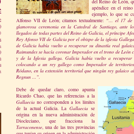
)
del Reino de León, qu
e
apéndice en el reino
ejemplo, lo que se c
e
Alfonso VII de León; citamos textualmente:
“… el 17 de 
)
glamorosa ceremonia en
la Catedral
de Santia
go, ante lo
lle
gados de todas partes del Reino de Galicia, el príncipe A
)
Rey Afonso VII de Galicia por el obispo de la iglesia Galle
s
de Galicia había vuelto a recuperar su dinastía real
galai
a
Raimundes se
hacía coronar Imperador e
n el trono de León 
)
y de
la Iglesia
gallega. Galicia había vuelto a recuperar 
n
colocando a un rey gallego como Imperador de territorios 
a
Ródano, en la extensió
n territorial que ningún re
y galaico a
s
Regnun …”.
Debe de quedar claro, como apunta
Ricardo Chao, que las referencias a
la
Ga
llaecia
no corresponden a los límites
de la actual Galicia.
La
Gallaecia
se
origina en la nueva administración de
Diocleciano, que fracciona
la
Tarraconense
, una de las tres provincias
que tenían su origen en la administración