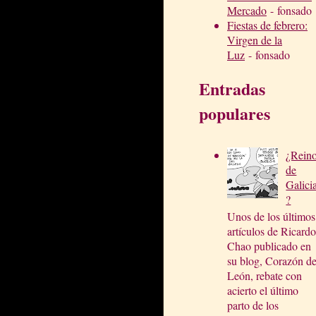
Mercado
- fonsado
Fiestas de febrero:
Virgen de la
Luz
- fonsado
Entradas
populares
¿Rein
de
Galici
?
Unos de los últimos
artículos de Ricardo
Chao publicado en
su blog, Corazón d
León, rebate con
acierto el último
parto de los