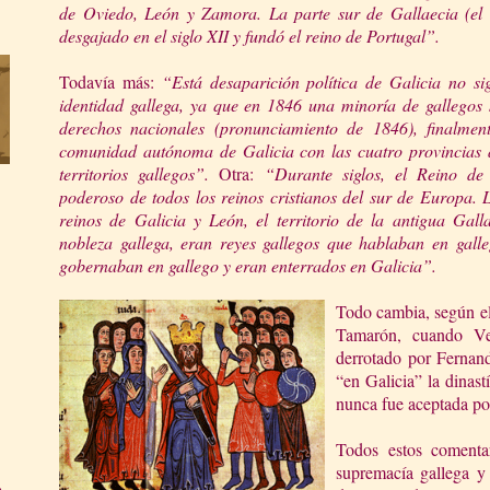
de Oviedo, León y Zamora. La parte sur de Gallaecia (el
desgajado en el siglo XII y fundó el reino de Portugal”.
Todavía más:
“Está desaparición política de Galicia no sig
identidad gallega, ya que en 1846 una minoría de gallego
derechos nacionales (pronunciamiento de 1846), finalmen
comunidad autónoma de Galicia con las cuatro provincias act
territorios gallegos”.
Otra:
“Durante siglos, el Reino de
poderoso de todos los reinos cristianos del sur de Europa. 
reinos de Galicia y León, el territorio de la antigua Gall
nobleza gallega, eran reyes gallegos que hablaban en gall
gobernaban en gallego
y eran enterrados en Galicia”.
Todo cambia, según el
Tamarón, cuando Ve
derrotado por Fernand
“en Galicia” la dinast
nunca fue aceptada por
Todos estos comenta
supremacía gallega y 