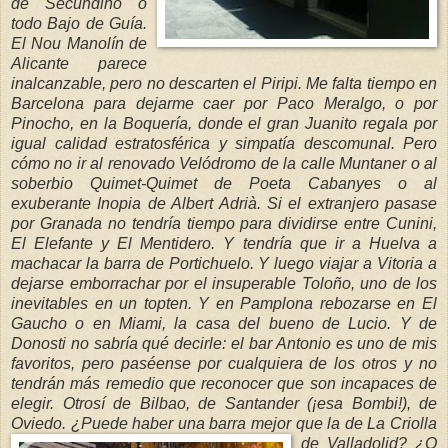
de Secundino o
todo Bajo de Guía.
El Nou Manolín de
Alicante parece
inalcanzable, pero no descarten el Piripi. Me falta tiempo en
Barcelona para dejarme caer por Paco Meralgo, o por
Pinocho, en la Boquería, donde el gran Ju
anito regala por
igual calidad estratosférica y simpatía descomunal. Pero
cómo
no ir al renovado Velódromo de la calle Muntaner o al
soberbio Quimet-Quimet de
Poeta Cabanyes o al
exuberante Inopia de Albert Adrià. Si el extranjero pasase
por Granada no tendría tiempo para dividirse entre Cunini,
El Elefante y El Mentidero. Y tendría que ir a Huelva a
machacar la barra de Portichuelo. Y luego viajar a Vitoria a
dejarse emborrachar por el insuperable Toloño, uno de los
inevitables en un topten. Y en Pamplona rebozarse en El
Gaucho o en Miami, la casa del bu
eno de Lucio. Y de
Donosti no sabría qué decirle: el bar Antonio es uno de mis
favoritos, pero paséense por cualquiera de los otros y no
tendrán más remedio que reconocer que son incapaces de
elegir. Otrosí de Bilbao, de Santander (¡esa Bombi!), d
e
Oviedo. ¿Puede haber una barra mejor que
la de La Criolla
de Valladolid? ¿O