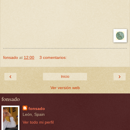
fonsado
at
12:00
3 comentarios:
‹
›
Inicio
Ver versión web
fonsado
fonsado
León, Spain
Ver todo mi perfil