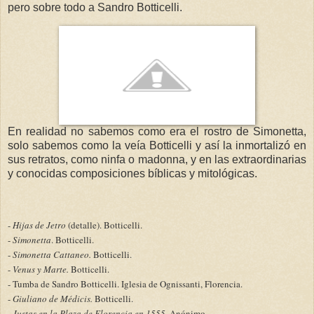
pero sobre todo a Sandro Botticelli.
En realidad no sabemos como era el rostro de Simonetta,
solo sabemos como la veía Botticelli y así la inmortalizó en
sus retratos, como ninfa o madonna, y en las extraordinarias
y conocidas composiciones bíblicas y mitológicas.
-
Hijas de Jetro
(detalle). Botticelli.
-
Simonetta
. Botticelli.
-
Simonetta Cattaneo.
Botticelli.
-
Venus y Marte.
Botticelli.
- Tumba de Sandro Botticelli. Iglesia de Ognissanti, Florencia.
-
Giuliano de Médicis.
Botticelli.
-
Justas en la Plaza de Florencia en 1555.
Anónimo.