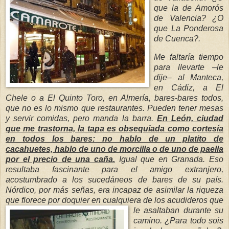
que la de Amorós
de Valencia? ¿O
que La Ponderosa
de Cuenca?.
Me faltaría tiempo
para llevarte –le
dije– al Manteca,
en Cádiz, a El
Chele o a El Quinto Toro, en Almería, bares-bares todos,
que no es lo mismo que restaurantes. Pueden tener mesas
y servir comidas, pero manda la barra.
En León, ciudad
que me trastorna, la tapa es obsequiada como cortesía
en todos los bares: no hablo de un platito de
cacahuetes, hablo de uno de morcilla o de uno de paella
por el precio de una caña.
Igual que en Granada. Eso
resultaba fascinante para el amigo extranjero,
acostumbrado a los sucedáneos de bares de su país.
Nórdico, por más señas, era incapaz de asimilar la riqueza
que florece por doquier en cualquiera de
los acudideros que
le asaltaban durante su
camino. ¿Para todo sois