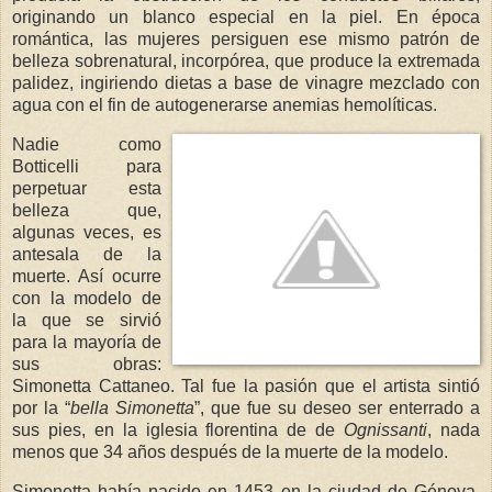
originando un blanco especial en la piel. En época
romántica, las mujeres persiguen ese mismo patrón de
belleza sobrenatural, incorpórea, que produce la extremada
palidez, ingiriendo dietas a base de vinagre mezclado con
agua con el fin de autogenerarse anemias hemolíticas.
Nadie como
Botticelli para
perpetuar esta
belleza que,
algunas veces, es
antesala de la
muerte. Así ocurre
con la modelo de
la que se sirvió
para la mayoría de
sus obras:
Simonetta Cattaneo. Tal fue la pasión que el artista sintió
por la “
bella Simonetta
”, que fue su deseo ser enterrado a
sus pies, en la iglesia florentina de de
Ognissanti
, nada
menos que 34 años después de la muerte de la modelo.
Simonetta había nacido en 1453 en la ciudad de Génova,