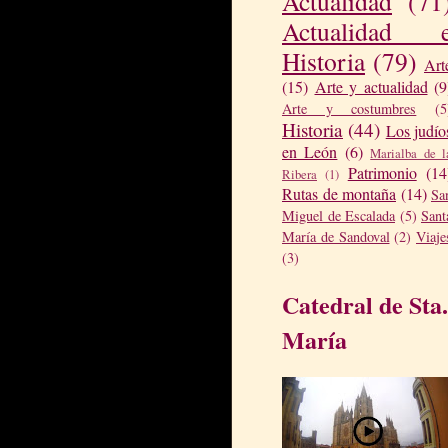
Actualidad
(71
Actualidad 
Historia
(79)
Art
(15)
Arte y actualidad
(9
Arte y costumbres
(5
Historia
(44)
Los judío
en León
(6)
Marialba de l
Patrimonio
(14
Ribera
(1)
Rutas de montaña
(14)
Sa
Miguel de Escalada
(5)
Sant
María de Sandoval
(2)
Viaje
(3)
Catedral de Sta.
María