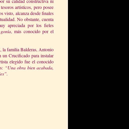
or su calidad constructiva ni
tesoros artísticos, pero posee
s visto, alcanza desde finales
tualidad. No obstante, cuenta
uy apreciada por los fieles
Agonía
, más conocido por el
 la familia Balderas, Antonio
 un Crucificado para instalar
rtista elegido fue el conocido
as:
“Una obra bien acabada,
ies”.