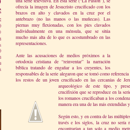
)
una serie televisiva. En esta serie (“La Pasión”), se
ofrecía la imagen de Jesucristo crucificado con los
e
brazos en alto y clavados en la cruz por el
antebrazo (no las manos o las muñecas). Las
e
piernas muy flexionadas, con los pies clavados
)
individualmente en una ménsula, que se sitúa
)
mucho más alta de lo que es acostumbrado en las
s
representaciones.
a
)
Ante las acusaciones de medios próximos a la
n
ortodoxia cristiana de “reinventar” la narración
a
bíblica tratando de engañar a los creyentes, los
s
responsables de la serie alegaron que se tomó como referencia
los restos de un joven crucificado en las cercanías de Jer
arqueológico de este tipo, y pres
crucifixión que se reproduce en la se
los romanos crucificaban a los condena
manera era una de las más extendidas y
Según esto, y en contra de las múltiple
través e los siglos, la cruz no sería 
encontrarían a tan solo a medio met