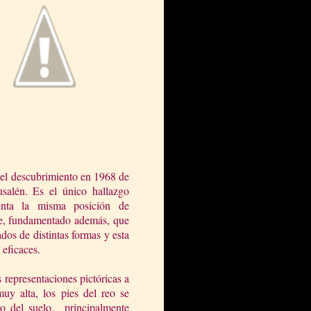
 el descubrimiento en 1968 de
usalén. Es el único hal
lazgo
enta la misma posición de
rie, fundamentado además, que
dos de distintas formas y esta
 eficaces.
s representaciones pictóricas a
muy alta, los pies del reo se
ro del suelo, principalmente