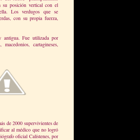
 su posición vertical con el
ella. Los verdugos que se
rdas, con su propia fuerza,
 antigua. Fue utilizada por
s, macedonios, cartagineses,
 más de 2000 supervivientes de
ificar al médico que no logró
ógrafo oficial Calístenes, por