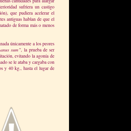
ueñas cantidades para alargar
erioridad sufriera un castigo
ión), que pudiera acelerar el
tes antiguas hablan de que el
ematado de forma más o menos
inada únicamente a los peores
manus sum”,
la prueba de ser
itación, evitando la agonía de
nado se le ataba y cargaba con
 y 40 kg., hasta el lugar de