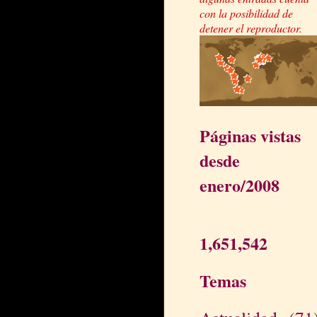
con la posibilidad de
detener el reproductor.
Páginas vistas
desde
enero/2008
1,651,542
Temas