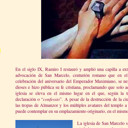
En el siglo IX, Ramiro I restauró y amplió una capilla a ex
advocación de San Marcelo, centurión romano que en e
celebración del aniversario del Emperador Maximiano, se negó
dioses e hizo pública su fe cristiana, proclamando que solo a
iglesia se eleva en el mismo lugar en el que, según la tr
declaración o “
confessio
”. A pesar de la destrucción de la ci
las tropas de Almanzor y los múltiples avatares del templo a 
puede contemplar en su emplazamiento originario, en el mism
La iglesia de San Marcelo s