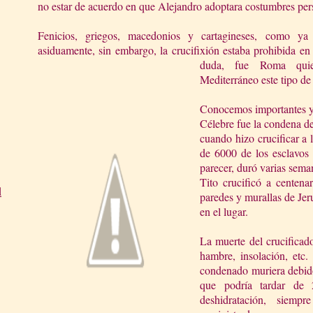
no estar de acuerdo en que Alejandro adoptara costumbres per
Fenicios, griegos, macedonios y cartagineses, como ya
asiduamente, sin embargo, la crucifixión estaba prohibida en 
duda, fue Roma quie
Mediterráneo este tipo de 
Conocemos importantes y
Célebre fue la condena d
cuando hizo crucificar a 
de 6000 de los esclavos 
parecer, duró varias sema
Tito crucificó a centena
d
paredes y murallas de Jeru
en el lugar.
La muerte del crucificado
hambre, insolación, etc.
condenado muriera debido 
que podría tardar de
deshidratación, siem