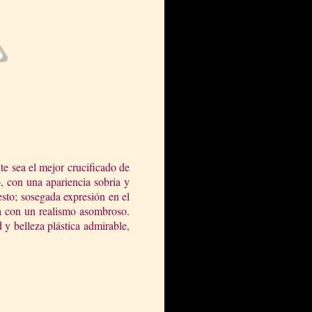
te sea el mejor crucificado de
, con una apariencia sobria y
esto; sosegada expresión en el
oca con un realismo asombroso.
 y belleza plástica admirable,