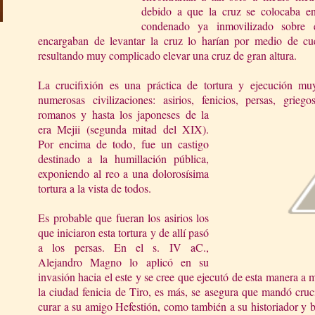
debido a que la cruz se colocaba en
condenado ya inmovilizado sobre 
encargaban de levantar la cruz lo harían por medio de cue
resultando muy complicado elevar una cruz de gran altura.
La crucifixión es una práctica de tortura y ejecución muy
numerosas civilizaciones: asirios, fenicios, persas, griego
romanos y hasta los japone
ses de la
era Mejii (segunda mitad del XIX).
Por encima de todo, fue un castigo
destinado a la humillación pública,
exponiendo al reo a una dolorosísima
tortura a la vista de todos.
Es probable que fueran los asirios los
que iniciaron esta tortura y de allí pasó
a los persas. En el s. IV aC.,
Alejandro Magno lo aplicó en su
invasión hacia el este y se cree que ejecutó de esta manera a
la ciudad fenicia de Tiro, es más, se asegura que mandó cruc
curar a su amigo Hefestión, como también a su historiador y bi