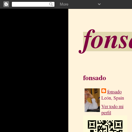
fon
fonsado
fonsado
León, Spain
Ver todo mi
perfil