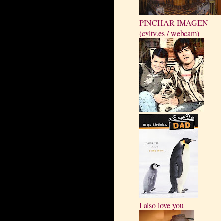
PINCHAR IMAGEN
(cyltv.es / webcam)
I also love you