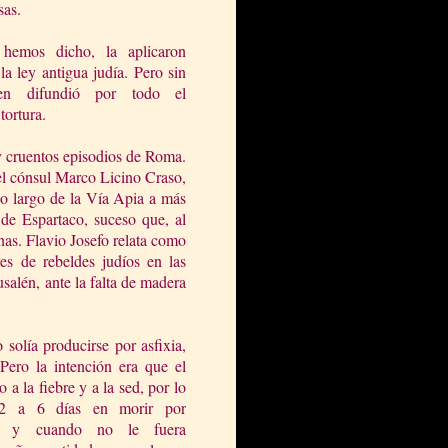
sas.
 hemos dicho, la aplicaron
la ley antigua judía. Per
o sin
n difundió por todo el
tortura.
 cruentos episodios de Roma.
el cónsul Marco Licino Craso,
lo largo de la Vía Apia a más
de Espartaco, suceso que, al
nas. Flavio Josefo relata como
res de rebeldes judíos en las
salén, ante la falta de madera
 solía producirse por asfixia,
 Pero la intención era que el
a la fiebre y a la sed, por lo
 2 a 6 días en morir por
pre y cuando no le fuera