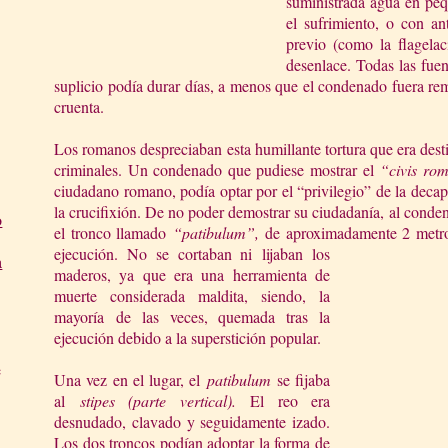
suministrada agua en peq
el sufrimiento, o con ant
previo (como la flagelac
desenlace. Todas las fuen
suplicio podía durar días, a menos que el condenado fuera r
cruenta.
Los romanos despreciaban esta humillante tortura que era dest
criminales. Un condenado que pudiese mostrar el
“civis ro
ciudadano romano, podía optar por el “privilegio” de la decap
la crucifixión. De no poder demostrar su ciudadanía, al conde
o
el tronco llamado
“patibulum”,
de aproximadamente 2 metros
ejecución. No se cortaban ni
lijaban los
a
maderos, ya que era una herramienta de
muerte considerada maldita, siendo, la
mayo
ría
de la
s veces, quemada tras la
ejecución debido a la superstición popular.
e
Una vez en el lugar, el
patibulum
se fijaba
al
stipes (parte vertical).
El reo era
desnudado, clavado y seguidamente izado.
Los dos troncos podían adoptar la forma de