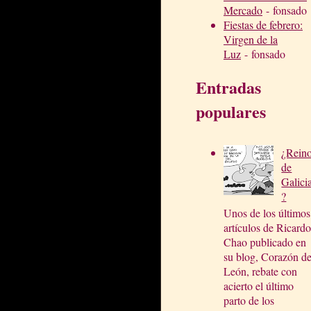
Mercado
- fonsado
Fiestas de febrero:
Virgen de la
Luz
- fonsado
Entradas
populares
¿Rein
de
Galici
?
Unos de los últimos
artículos de Ricardo
Chao publicado en
su blog, Corazón d
León, rebate con
acierto el último
parto de los