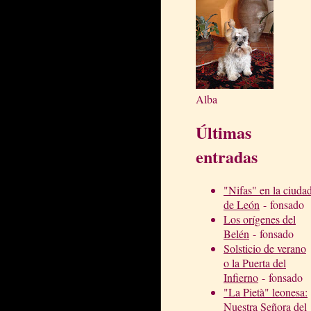
Alba
Últimas
entradas
"Nifas" en la ciuda
de León
- fonsado
Los orígenes del
Belén
- fonsado
Solsticio de verano
o la Puerta del
Infierno
- fonsado
"La Pietà" leonesa:
Nuestra Señora del