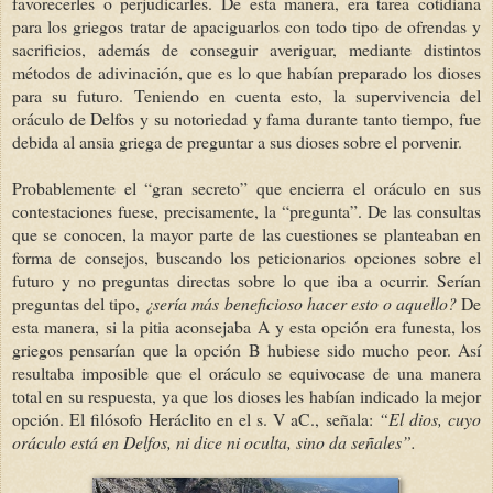
favorecerles o perjudicarles. De esta manera, era tarea cotidiana
para los griegos tratar de apaciguarlos con todo tipo de ofrendas y
sacrificios, además de conseguir averiguar, mediante distintos
métodos de adivinación, que es lo que habían preparado los dioses
para su futuro. Teniendo en cuenta esto, la supervivencia del
oráculo de Delfos y su notoriedad y fama durante tanto tiempo, fue
debida al ansia griega de preguntar a sus dioses sobre el porvenir.
Probablemente el “gran secreto” que encierra el oráculo en sus
contestaciones fuese, precisamente, la “pregunta”. De las consultas
que se conocen, la mayor parte de las cuestiones se planteaban en
forma de consejos, buscando los peticionarios opciones sobre el
futuro y no preguntas directas sobre lo que iba a ocurrir. Serían
preguntas del tipo,
¿sería más beneficioso hacer esto o aquello?
De
esta manera, si la pitia aconsejaba A y esta opción era funesta, los
griegos pensarían que la opción B hubiese sido mucho peor. Así
resultaba imposible que el oráculo se equivocase de una manera
total en su respuesta, ya que los dioses les habían indicado la mejor
opción. El filósofo Heráclito en el s. V aC., señala:
“El dios, cuyo
oráculo está en Delfos, ni dice ni oculta, sino da señales”.