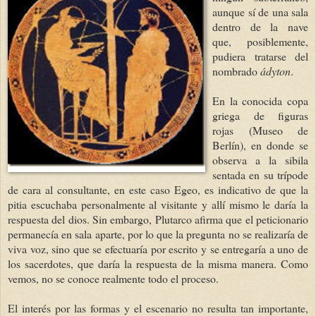
aunque sí de una sala
dentro de la nave
que, posiblemente,
pudiera tratarse del
nombrado
ádyton
.
En la conocida copa
griega de figuras
rojas (Museo de
Berlín), en donde se
observa a la sibila
sentada en su trípode
de cara al consultante, en este caso Egeo, es indicativo de que la
pitia escuchaba personalmente al visitante y allí mismo le daría la
respuesta del dios. Sin embargo, Plutarco afirma que el peticionario
permanecía en sala aparte, por lo que la pregunta no se realizaría de
viva voz, sino que se efectuaría por escrito y se entregaría a uno de
los sacerdotes, que daría la respuesta de la misma manera. Como
vemos, no se conoce realmente todo el proceso.
El interés por las formas y el escenario no resulta tan importante,