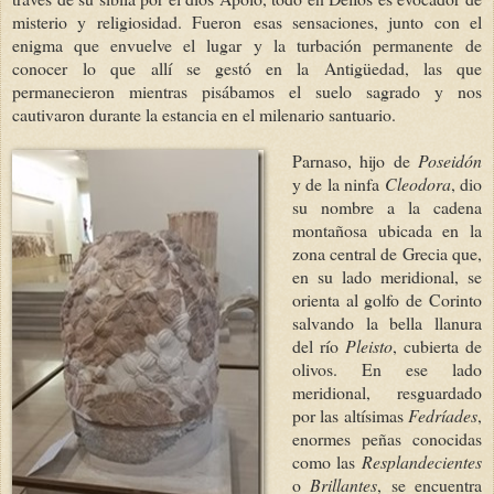
misterio y religiosidad. Fueron
esas sensaciones, junto con el
enigma que envuelve el lugar y la turbación permanente de
conocer lo que allí se gestó en la Antigüedad, las que
permanecieron mientras pisábamos el suelo sagrado y nos
cautivaron durante la estancia en el milenario santuario.
Parnaso, hijo de
Poseidón
y de la ninfa
Cleodora
, dio
su nombre a la cadena
montañosa ubicada en la
zona central de Grecia que,
en su lado meridional, se
orienta al golfo de Corinto
salvando la bella llanura
del río
Pleisto
, cubierta de
olivos. En ese lado
meridional, resguardado
por las altísimas
Fedríades
,
enormes peñas conocidas
como las
Resplandecientes
o
Brillantes
, se encuentra