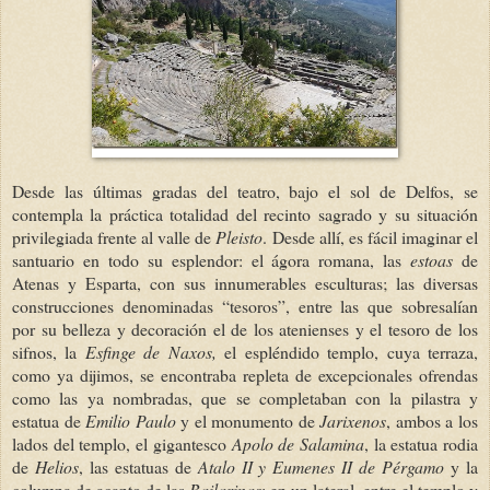
Desde las últimas gradas del teatro, bajo el sol de Delfos, se
contempla la práctica totalidad del recinto sagrado y su situación
privilegiada frente al valle de
Pleisto
.
Desde allí, es fácil imaginar el
santuario en todo su esplendor: el ágora romana, las
estoas
de
Atenas y Esparta, con sus innumerables esculturas; las diversas
construcciones denominadas “tesoros”, entre las que sobresalían
por su belleza y decoración el de los atenienses y el tesoro de los
sifnos, la
Esfinge de Naxos,
el espléndido templo, cuya terraza,
como ya dijimos, se encontraba repleta de excepcionales ofrendas
como las ya nombradas, que se completaban con la pilastra y
estatua de
Emilio Paulo
y el monumento de
Jarixenos
, ambos a los
lados del templo, el gigantesco
Apolo de Salamina
, la estatua rodia
de
Helios
, las estatuas de
Atalo II y Eumenes II de Pérgamo
y la
columna de acanto de las
B
ailarinas
; en un lateral, entre el templo y