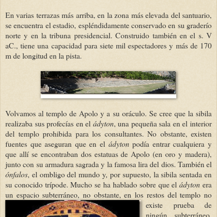
En varias terrazas más arriba, en la zona más elevada del santuario,
se encuentra el estadio, espléndidamente conservado en su graderío
norte y en la tribuna presidencial. Construido también en el s. V
aC., tiene una capacidad para siete mil espectadores y más de 170
m de longitud en la pista.
Volvamos al templo de Apolo y a su oráculo. Se cree que la sibila
realizaba sus profecías en el
ádyton
, una pequeña sala en el interior
del templo prohibida para los consultantes. No obstante, existen
fuentes que aseguran que en el
ádyton
podía entrar cualquiera y
que allí se encontraban dos estatuas de Apolo (en oro y madera),
junto con su armadura sagrada y la famosa lira del dios. También el
ónfalos
, el ombligo del mundo y, por supuesto, la sibila sentada en
su conocido trípode. Mucho se ha hablado sobre que el
ádyton
era
un espacio subterráneo, no obstante, en los
restos del templo no
existe prueba de
ningún subterráneo,