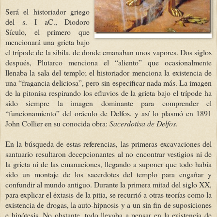
Será el historiador griego
del s. I aC., Diodoro
Sículo, el primero que
mencionará una grieta bajo
el trípode de la sibila, de donde emanaban unos vapores. Dos siglos
después, Plutarco menciona el “aliento” que ocasionalmente
llenaba la sala del templo; el historiador menciona la existencia de
una “fragancia deliciosa”, pero sin especificar nada más. La imagen
de la pitonisa respirando los efluvios de la grieta bajo el trípode ha
sido siempre la imagen dominante para comprender el
“funcionamiento” del oráculo de Delfos, y así lo plasmó en 1891
John Collier en su conocida obra:
Sacerdotisa
de Delfos
.
En la búsqueda de estas referencias, las primeras excavaciones del
santuario resultaron decepcionantes al no encontrar vestigios ni de
la grieta ni de las emanaciones, llegando a suponer que todo había
sido un montaje de los sacerdotes del templo para engañar y
confundir al mundo antiguo. Durante la primera mitad del siglo XX,
para explicar el éxtasis de la pitia, se recurrió a otras teorías como la
existencia de drogas, la auto-hipnosis y a un sin fin de suposiciones
e hipótesis. No obstante, todo llevaba a pensar en la existencia de