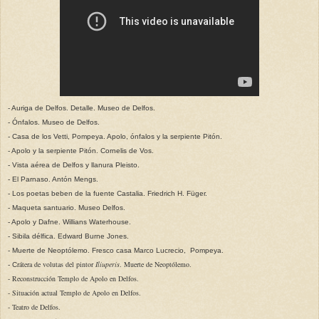
- Auriga de Delfos. Detalle. Museo de Delfos.
- Ónfalos. Museo de Delfos.
- Casa de los Vetti, Pompeya. Apolo, ónfalos y la serpiente Pitón.
- Apolo y la serpiente Pitón. Cornelis de Vos.
- Vista aérea de Delfos y llanura Pleisto.
- El Parnaso. Antón Mengs.
- Los poetas beben de la fuente Castalia. Friedrich H. Füger.
- Maqueta santuario. Museo Delfos.
- Apolo y Dafne. Willians Waterhouse.
- Sibila délfica. Edward Burne Jones.
- Muerte de Neoptólemo. Fresco casa Marco Lucrecio, Pompeya.
rátera de volutas del pintor
Iliuperis
. Muerte de Neoptólemo.
- C
- Reconstrucción Templo de Apolo en Delfos.
- Situación actual Templo de Apolo en Delfos.
- Teatro de Delfos.