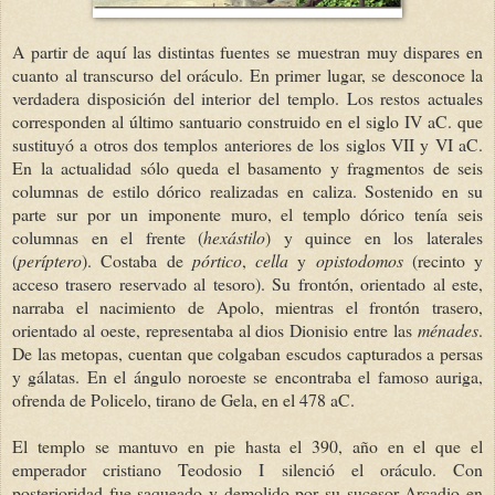
A partir de aquí las distintas fuentes se muestran muy dispares en
cuanto al transcurso del oráculo. En primer lugar, se desconoce la
verdadera disposición del interior del templo. Los restos actuales
corresponden al último santuario construido en el siglo IV aC. que
sustituyó a otros dos templos anteriores de los siglos VII y VI aC.
En la actualidad sólo queda el basamento y fragmentos de seis
columnas de estilo dórico realizadas en caliza. Sostenido en su
parte sur por un imponente muro, el templo dórico tenía seis
columnas en el frente (
hexástilo
) y quince en los laterales
(
períptero
). Costaba de
pórtico
,
cella
y
opistodomos
(recinto y
acceso trasero reservado al tesoro). Su frontón, orientado al este,
narraba el nacimiento de Apolo, mientras el frontón trasero,
orientado al oeste, representaba al dios Dionisio entre las
ménades
.
De las metopas, cuentan que colgaban escudos capturados a persas
y gálatas. En el ángulo noroeste se encontraba el famoso auriga,
ofrenda de Policelo, tirano de Gela, en el 478 aC.
El templo se mantuvo en pie hasta el 390, año en el que el
emperador cristiano Teodosio I silenció el oráculo. Con
posterioridad fue saqueado y demolido por su sucesor Arcadio en