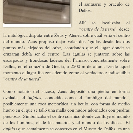
el santuario y oráculo de
Delfos.
Allí se localizaba el
“centro de la tierra
” desde
la mitológica disputa entre Zeus y Atenea sobre cuál sería el centro
del mundo. Zeus propuso dejar volar dos águilas desde los dos
puntos más alejados del orbe, acordando que el lugar donde se
cruzaran debía ser el centro. Las águilas se juntaron sobre las
escarpadas y frondosas laderas del Parnaso, concretamente sobre
Delfos, en el corazón de Grecia, a 2500 m de altura. Desde aquel
momento el lugar fue considerado como el verdadero e indiscutible
“
centro de la tierra
”.
Como notario del suceso, Zeus depositó una piedra en forma
ovalada, el ó
nfalos
, conocido como el “ombligo del mundo”,
posiblemente una roca meteorítica, un betilo, con forma de medio
huevo en el que se talló una malla con nudos adornados con piedras
preciosas. Simbolizaba el centro cósmico donde confluye el mundo
de los hombres, el de los muertos y el mundo de los dioses. El
ónfalos
que actualmente se conserva en el Museo de Delfos, es una