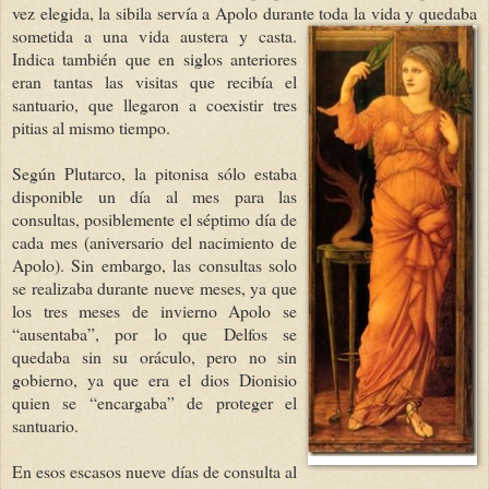
vez elegida, la sibila servía a Apolo durante toda la vida y quedaba
sometida a una vida austera y
casta.
Indica también que en siglos anteriores
eran tantas las visitas que recibía el
santuario, que llegaron a coexistir tres
pitias al mismo tiempo.
Según Plutarco, la pitonisa sólo estaba
disponible un día al mes para las
consultas, posiblemente el séptimo día de
cada mes (aniversario del nacimiento de
Apolo). Sin embargo, las consultas solo
se realizaba durante nueve meses, ya que
los tres meses de invierno Apolo se
“ausentaba”, por lo que Delfos se
quedaba sin su oráculo, pero no sin
gobierno, ya que era el dios Dionisio
quien se “encargaba” de proteger el
santuario.
En esos escasos nueve días de consulta al