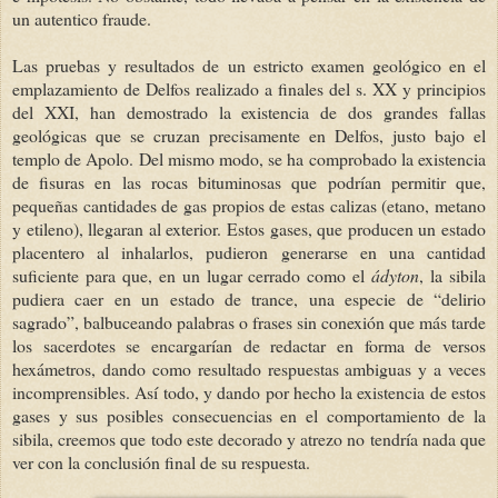
un autentico fraude.
Las pruebas y resultados de un estricto examen geológico en el
emplazamiento de Delfos realizado a finales del s. XX y principios
del XXI, han demostrado la existencia de dos grandes fallas
geológicas que se cruzan precisamente en Delfos, justo bajo el
templo de Apolo. Del mismo modo, se ha comprobado la existencia
de fisuras en las rocas bituminosas que podrían permitir que,
pequeñas cantidades de gas propios de estas calizas (etano, metano
y etileno), llegaran al exterior. Estos gases, que producen un estado
placentero al inhalarlos, pudieron generarse en una cantidad
suficiente para que, en un lugar cerrado como el
ádyton
, la sibila
pudiera caer en un estado de trance, una especie de “delirio
sagrado”, balbuceando palabras o frases sin conexión que más tarde
los sacerdotes se encargarían de redactar en forma de versos
hexámetros, dando como resultado respuestas ambiguas y a veces
incomprensibles. Así todo, y dando por hecho la existencia de estos
gases y sus posibles consecuencias en el comportamiento de la
sibila, creemos que todo este decorado y atrezo no tendría nada que
ver con la conclusión final de su respuesta.