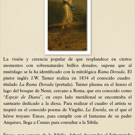
La visión y creencia popular de que resplandece en ciertos
momentos con sobrenaturales brillos dorados, supone que al
muérdago se la ha identificado con la mitológica
Rama Dorada
. El
pintor inglés J.W. Turner realiza en 1834 el conocido cuadro
titulado
La Rama Dorada
(portada). Turner plasma en el lienzo el
lago del bosque de Nemi, cercano a Roma, que era conocido como
“
Espejo de Diana
”, en cuyo lado meridional se encontraba el
santuario dedicado a la diosa. Para realizar el cuadro el artista se
inspiró en el conocido poema de Virgilio,
La Eneida
, en el que el
héroe troyano Eneas, para cumplir con el fantasma de su padre
Anquises, llega a Cumas para consultar a la Sibila.
Eneas, por consejo de la Sibilia, deberá descender al Inframundo