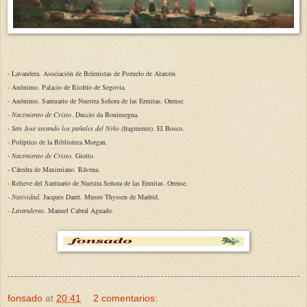
- Lavandera. Asociación de Belenistas de Pozuelo de Alarcón.
- Anónimo. Palacio de Riofrío de Segovia.
- Anónimo. Santuario de Nuestra Señora de las Ermitas. Orense.
-
Nacimiento de Cristo
. Duccio da Boninsegna.
-
San José secando los pañales del Niño
(fragmento). El Bosco.
- Políptico de la Biblioteca Morgan.
-
Nacimiento de Cristo.
Giotto.
- Cátedra de Maximiano. Rávena.
- Relieve del Santuario de Nuestra Señora de las Ermitas. Orense.
-
Natividad.
Jacques Daret. Museo Thyssen de Madrid.
-
Lavanderas.
Manuel Cabral Aguado.
fonsado
at
20:41
2 comentarios: