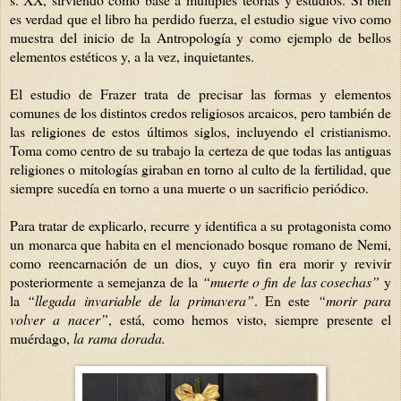
es verdad que el libro ha perdido fuerza, el estudio sigue vivo como
muestra del inicio de la Antropología y como ejemplo de bellos
elementos estéticos y, a la vez, inquietantes.
El estudio de Frazer trata de precisar las formas y elementos
comunes de los distintos credos religiosos arcaicos, pero también de
las religiones de estos últimos siglos, incluyendo el cristianismo.
Toma como centro de su trabajo la certeza de que todas las antiguas
religiones o mitologías giraban en torno al culto de la fertilidad, que
siempre sucedía en torno a una muerte o un sacrificio periódico.
Para tratar de explicarlo, recurre y identifica a su protagonista como
un monarca que habita en el mencionado bosque romano de Nemi,
como reencarnación de un dios, y cuyo fin era morir y revivir
posteriormente a semejanza de la
“muerte o fin de las cosechas”
y
la
“llegada invariable de la primavera”
. En este
“morir para
volver a nacer”
, está, como hemos visto, si
empre presente el
muérdago,
la rama dorada.