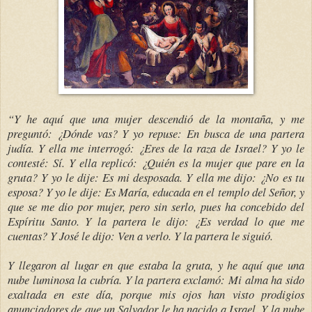
“Y he aquí que una mujer descendió de la montaña, y me
preguntó: ¿Dónde vas? Y yo repuse: En busca de una partera
judía. Y ella me interrogó: ¿Eres de la raza de Israel? Y yo le
contesté: Sí. Y ella replicó: ¿Quién es la mujer que pare en la
gruta? Y yo le dije: Es mi desposada. Y ella me dijo: ¿No es tu
esposa? Y yo le dije: Es María, educada en el templo del Señor, y
que se me dio por mujer, pero sin serlo, pues ha concebido del
Espíritu Santo. Y la partera le dijo: ¿Es verdad lo que me
cuentas? Y José le dijo: Ven a verlo. Y la partera le siguió.
Y llegaron al lugar en que estaba la gruta, y he aquí que una
nube luminosa la cubría. Y la partera exclamó: Mi alma ha sido
exaltada en este día, porque mis ojos han visto prodigios
anunciadores de que un Salvador le ha nacido a Israel. Y la nube