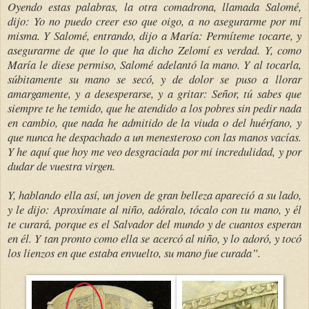
Oyendo estas palabras, la otra comadrona, llamada Salomé,
dijo: Yo no puedo creer eso que oigo, a no asegurarme por mí
misma. Y Salomé, entrando, dijo a María: Permíteme tocarte, y
asegurarme de que lo que ha dicho Zelomí es verdad. Y, como
María le diese permiso, Salomé adelantó la mano. Y al tocarla,
súbitamente su mano se secó, y de dolor se puso a llorar
amargamente, y a desesperarse, y a gritar: Señor, tú sabes que
siempre te he temido, que he atendido a los pobres sin pedir nada
en cambio, que nada he admitido de la viuda o del huérfano, y
que nunca he despachado a un menesteroso con las manos vacías.
Y he aquí que hoy me veo desgraciada por mi incredulidad, y por
dudar de vuestra virgen.
Y, hablando ella así, un joven de gran belleza apareció a su lado,
y le dijo: Aproxímate al niño, adóralo, tócalo con tu mano, y él
te curará, porque es el Salvador del mundo y de cuantos esperan
en él. Y tan pronto como ella se acercó al niño, y lo adoró, y tocó
los lienzos en que estaba envuelto, su mano fue curada”.