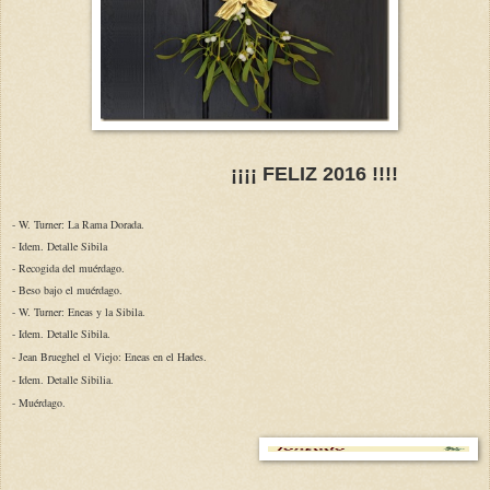
¡¡¡¡ FELIZ 2016 !!!!
- W. Turner: La Rama Dorada.
- Idem. Detalle Sibila
- Recogida del muérdago.
- Beso bajo el muérdago.
- W. Turner: Eneas y la Sibila.
- Idem. Detalle Sibila.
-
Jean Brueghel el Viejo: Eneas en el Hades.
- Idem. Detalle Sibilia.
- Muérdago.