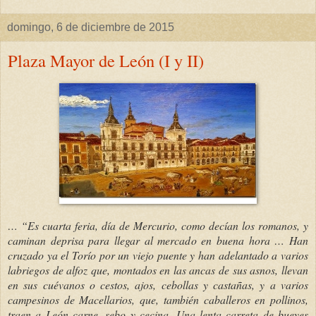
domingo, 6 de diciembre de 2015
Plaza Mayor de León (I y II)
… “Es cuarta feria, día de Mercurio, como decían los romanos, y
caminan deprisa para llegar al mercado en buena hora … Han
cruzado ya el Torío por un viejo puente y han adelantado a varios
labriegos de alfoz que, montados en las ancas de sus asnos, llevan
en sus cuévanos o cestos, ajos, cebollas y castañas, y a varios
campesinos de Macellarios, que, también caballeros en pollinos,
traen a León carne, sebo y cecina. Una lenta carreta de bueyes