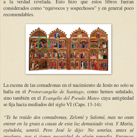
a la verdad revelada. Esto hizo que estos libros fueran
considerados como “equívocos y sospechosos” y en general poco
recomendables.
La escena de las comadronas en el nacimiento de Jesús no solo se
halla en el
, como hemos señalado,
Protoevangelio de Santiago
sino también en el
cuya antigüedad
Evangelio del Pseudo Mateo
se fija hacia mediados del siglo VI (Caps. 13-14):
“Te he traído dos comadronas, Zelomí y Salomé, mas no osan
entrar en la gruta a causa de esta luz demasiado viva. Y María,
oyéndola, sonrió. Pero José le dijo: No sonrías, antes sé
prudente, por si tienes necesidad de algún remedio. Entonces