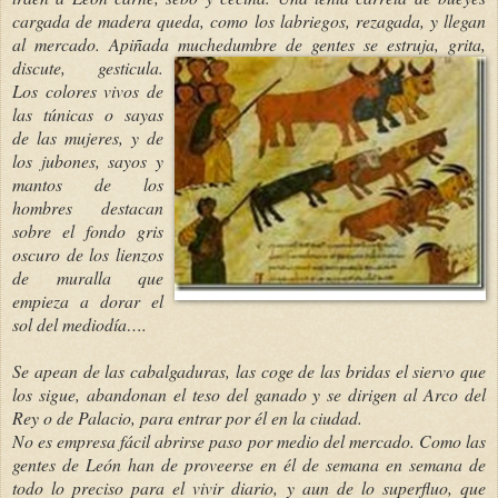
cargada de madera queda, como los labriegos, rezagada, y llegan
al mercado. Apiñada muchedumbre de gentes se estru
ja, grita,
discute, gesticula.
Los colores vivos de
las túnicas o sayas
de las mujeres, y de
los jubones, sayos y
mantos de los
hombres destacan
sobre el fondo gris
oscuro de los lienzos
de muralla que
empieza a dorar el
sol del mediodía….
Se apean de las cabalgaduras, las coge de las bridas el siervo que
los sigue, abandonan el teso del ganado y se dirigen al Arco del
Rey o de Palacio, para entrar por él en la ciudad.
No es empresa fácil abrirse paso por medio del mercado. Como las
gentes de León han de proveerse en él de semana en semana de
todo lo preciso para el vivir diario, y aun de lo superfluo, que