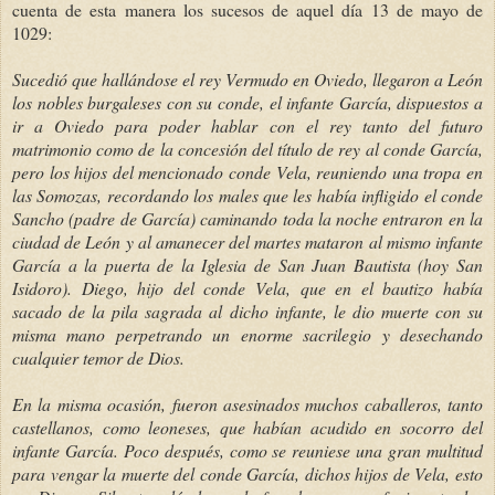
cuenta de esta manera los sucesos de aquel día 13 de mayo de
1029:
Sucedió que hallándose el rey Vermudo en Oviedo, llegaron a León
los nobles burgaleses con su conde, el infante García, dispuestos a
ir a Oviedo para poder hablar con el rey tanto del futuro
matrimonio como de la concesión del título de rey al conde García,
pero los hijos del mencionado conde Vela, reuniendo una tropa en
las Somozas, recordando los males que les había infligido el conde
Sancho (padre de García) caminando toda la noche entraron en la
ciudad de León y al amanecer del martes mataron al mismo infante
García a la puerta de la Iglesia de San Juan Bautista (hoy San
Isidoro). Diego, hijo del conde Vela, que en el bautizo había
sacado de la pila sagrada al dicho infante, le dio muerte con su
misma mano perpetrando un enorme sacrilegio y desechando
cualquier temor de Dios.
En la misma ocasión, fueron asesinados muchos caballeros, tanto
castellanos, como leoneses, que habían acudido en socorro del
infante García. Poco después, como se reuniese una gran multitud
para vengar la muerte del conde García, dichos hijos de Vela, esto