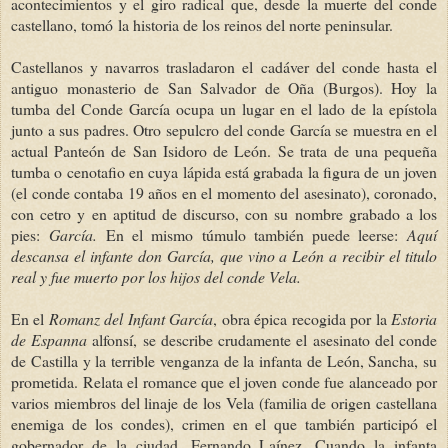
acontecimientos y el giro radical que, desde la muerte del conde
castellano, tomó la historia de los reinos del norte peninsular.
Castellanos y navarros trasladaron el cadáver del conde hasta el
antiguo monasterio de San Salvador de Oña (Burgos). Hoy la
tumba del Conde García ocupa un lugar en el lado de la epístola
junto a sus padres. Otro sepulcro del conde García se muestra en el
actual Panteón de San Isidoro de León. Se trata de una pequeña
tumba o cenotafio en cuya lápida está grabada la figura de un joven
(el conde contaba 19 años en el momento del asesinato), coronado,
con cetro y en aptitud de discurso, con su nombre grabado a los
pies:
García.
En el mismo túmulo también puede leerse:
Aquí
descansa el infante don García, que vino a León a recibir el titulo
real y fue muerto por los hijos del conde Vela.
En el
Romanz del Infant
García
, obra épica recogida por la
Estoria
de Espanna
alfonsí, se describe crudamente el asesinato del conde
de Castilla y la terrible venganza de la infanta de León, Sancha, su
prometida. Relata el romance que el joven conde fue alanceado por
varios miembros del linaje de los Vela (familia de origen castellana
enemiga de los condes), crimen en el que también participó el
gobernador de la ciudad, Fernando Laínez. Cuando la infanta