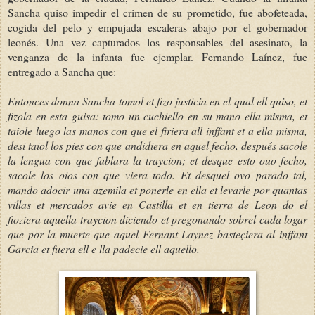
Sancha quiso impedir el crimen de su prometido, fue abofeteada,
cogida del pelo y empujada escaleras abajo por el gobernador
leonés. Una vez capturados los responsables del asesinato, la
venganza de la infanta fue ejemplar. Fernando Laínez, fue
entregado a Sancha que:
Entonces donna Sancha tomol et fizo justicia en el qual ell quiso, et
fizola en esta guisa: tomo un cuchiello en su mano ella misma, et
taiole luego las manos con que el firiera all inffant et a ella misma,
desi taiol los pies con que andidiera en aquel fecho, después sacole
la lengua con que fablara la traycion; et desque esto ouo fecho,
sacole los oios con que viera todo. Et desquel ovo parado tal,
mando adocir una azemila et ponerle en ella et levarle por quantas
villas et mercados avie en Castilla et en tierra de Leon do el
fioziera aquella traycion diciendo et pregonando sobrel cada logar
que por la muerte que aquel Fernant Laynez basteçiera al inffant
Garcia et fuera ell e lla padecie ell aquello.