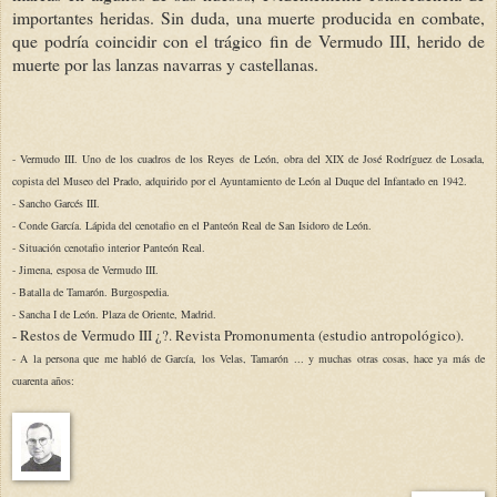
importantes heridas. Sin duda, una muerte producida en combate,
que podría coincidir con el trágico fin de Vermudo III, herido de
muerte por las lanzas navarras y castellanas.
- Vermudo III. Uno de los cuadros de los Reyes de León, obra del XIX de José Rodríguez de Losada,
copista del Museo del Prado, adquirido por el Ayuntamiento de León al Duque del Infantado en 1942.
- Sancho Garcés III.
- Conde García. Lápida del cenotafio en el Panteón Real de San Isidoro de León.
- Situación cenotafio interior Panteón Real.
- Jimena, esposa de Vermudo III.
- Batalla de Tamarón. Burgospedia.
- Sancha I de León. Plaza de Oriente, Madrid.
- Restos de Vermudo III ¿?. Revista Promonumenta (estudio antropológico).
- A la persona que me habló de García, los Velas, Tamarón ... y muchas otras cosas, hace ya más de
cuarenta años: