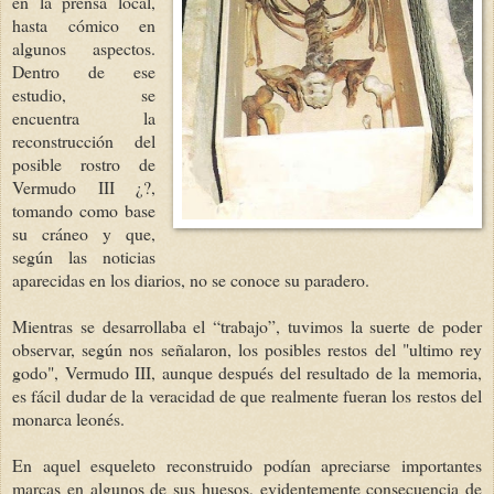
en la prensa l
ocal,
hasta cómico en
algunos aspectos.
Dentro de ese
estudio, se
encuentra la
reconstrucción del
posible rostro de
Vermudo III ¿?,
tomando como base
su cráneo y que,
según las noticias
aparecidas en los diarios, no se conoce su paradero.
Mientras se desarrollaba el “trabajo”, tuvimos la suerte de poder
observar, según nos señalaron, los posibles restos del "ultimo rey
godo", Vermudo III, aunque después del resultado de la memoria,
es fácil dudar de la veracidad de que realmente fueran los restos del
monarca leonés.
En aquel esqueleto reconstruido podían apreciarse importantes
marcas en algunos de sus huesos, evidentemente consecuencia de