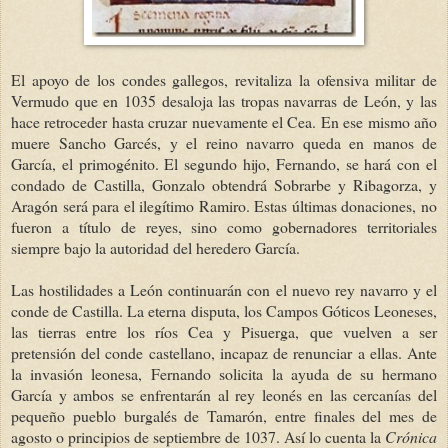
El apoyo de los condes gallegos, revitaliza la ofensiva militar de
Vermudo que en 1035 desaloja las tropas navarras de León, y las
hace retroceder hasta cruzar nuevamente el Cea. En ese mismo año
muere Sancho Garcés, y el reino navarro queda en manos de
García, el primogénito. El segundo hijo, Fernando, se hará con el
condado de Castilla, Gonzalo obtendrá Sobrarbe y Ribagorza, y
Aragón será para el ilegítimo Ramiro. Estas últimas donaciones, no
fueron a título de reyes, sino como gobernadores territoriales
siempre bajo la autoridad del heredero García.
Las hostilidades a León continuarán con el nuevo rey navarro y el
conde de Castilla. La eterna disputa, los Campos Góticos Leoneses,
las tierras entre los ríos Cea y Pisuerga,
que vuelven a ser
pretensión del conde castellano, incapaz de renunciar a ellas
.
Ante
la invasión leonesa,
Fernando solicita la ayuda de su hermano
García y ambos se enfrentarán al rey leonés en las cercanías del
pequeño pueblo burgalés de Tamarón, entre finales del mes de
agosto o principios de septiembre de 1037. Así lo cuenta la
Crónica