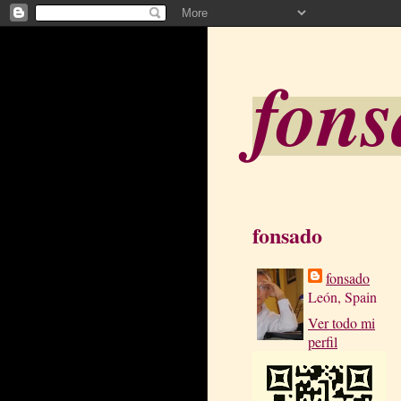
fon
fonsado
fonsado
León, Spain
Ver todo mi
perfil