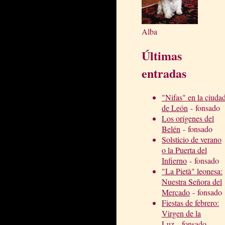
Alba
Últimas
entradas
"Nifas" en la ciuda
de León
- fonsado
Los orígenes del
Belén
- fonsado
Solsticio de verano
o la Puerta del
Infierno
- fonsado
"La Pietà" leonesa:
Nuestra Señora del
Mercado
- fonsado
Fiestas de febrero:
Virgen de la
Luz
- fonsado