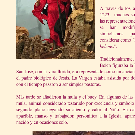
A través de los a
1223, muchos son
las representacion
se han modifi
simbolismos p
considerar como
"
belenes
".
Tradicionalmente
Belén figuraba la 
San José, con la vara florida, era representado como un anciano
el padre biológico de Jesús. La Virgen estaba asistida por 
con el tiempo pasaron a ser simples pastoras.
Más tarde se añadieron la mula y el buey. En algunas de las r
mula, animal considerado testarudo por excelencia y símbolo 
segundo plano negando su aliento y calor al Niño. En ca
apacible, manso y trabajador, personifica a la Iglesia, apa
nacido y en ocasiones solo.