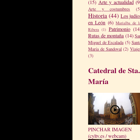
(15)
Arte y actualidad
(9
Arte y costumbres
(5
Historia
(44)
Los judío
en León
(6)
Marialba de l
Patrimonio
(14
Ribera
(1)
Rutas de montaña
(14)
Sa
Miguel de Escalada
(5)
Sant
María de Sandoval
(2)
Viaje
(3)
Catedral de Sta.
María
PINCHAR IMAGEN
(cyltv.es / webcam)