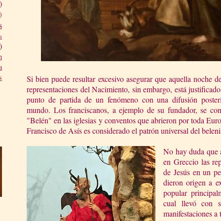
)
)
s
a
)
n
a
s
Si bien puede resultar excesivo asegurar que aquella noche de
representaciones del Nacimiento, sin embargo, está justificad
punto de partida de un fenómeno con una difusión posterio
mundo. Los franciscanos, a ejemplo de su fundador, se conv
"Belén" en las iglesias y conventos que abrieron por toda Eur
Francisco de Asís es considerado el patrón universal del belen
No hay duda que a
en Greccio las re
de Jesús en un pe
dieron origen a e
popular principal
cual llevó con s
manifestaciones a