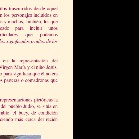
ños trascurridos desde aquel
 los personajes incluidos en
es y muchos, también, los que
cado para incluir unos
articulares que podemos
los significados ocultos de los
, en la representación del
Virgen María y el niño Jesús.
 para significar que él no era
dos parteras o comadronas que
epresentaciones pictóricas la
del pueblo Judío, se sitúa en
mbio, el buey, de condición
reciendo más cerca del recién