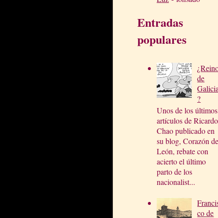
Entradas
populares
¿Rein
de
Galici
?
Unos de los últimos
artículos de Ricardo
Chao publicado en
su blog, Corazón d
León, rebate con
acierto el último
parto de los
nacionalist...
Franci
co de